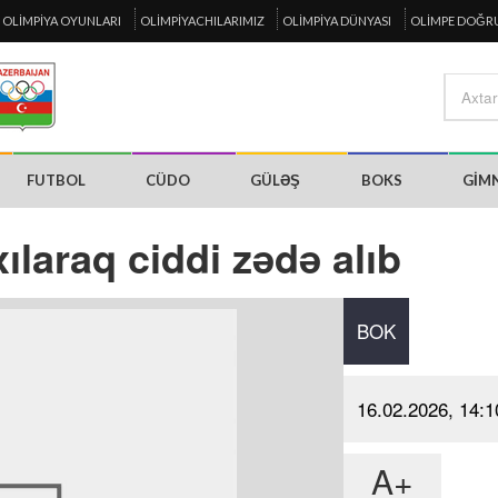
OLIMPIYA OYUNLARI
OLIMPIYACHILARIMIZ
OLIMPIYA DÜNYASI
OLIMPE DOĞR
FUTBOL
CÜDO
GÜLƏŞ
BOKS
GIM
ılaraq ciddi zədə alıb
BOK
16.02.2026, 14:1
A+