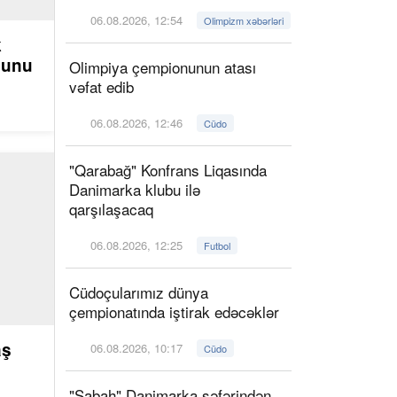
06.08.2026, 12:54
Olimpizm xəbərləri
k
ğunu
Olimpiya çempionunun atası
vəfat edib
06.08.2026, 12:46
Cüdo
"Qarabağ" Konfrans Liqasında
Danimarka klubu ilə
qarşılaşacaq
06.08.2026, 12:25
Futbol
Cüdoçularımız dünya
çempionatında iştirak edəcəklər
aş
06.08.2026, 10:17
Cüdo
"Sabah" Danimarka səfərindən