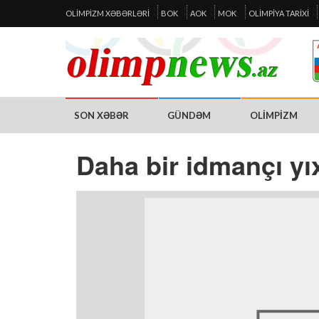
OLIMPIZM XƏBƏRLƏRI
BOK
AOK
MOK
OLIMPIYA TARIXI
SON XƏBƏR
GÜNDƏM
OLIMPIZM
Daha bir idmançı yıx