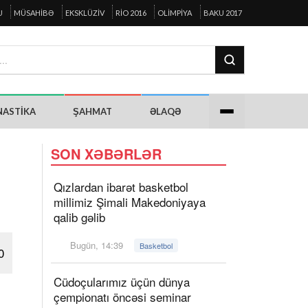
U
MÜSAHIBƏ
EKSKLÜZIV
RIO 2016
OLIMPIYA
BAKU 2017
NASTIKA
ŞAHMAT
ƏLAQƏ
SON XƏBƏRLƏR
Qızlardan ibarət basketbol
millimiz Şimali Makedoniyaya
qalib gəlib
Bugün, 14:39
Basketbol
0
Cüdoçularımız üçün dünya
çempionatı öncəsi seminar