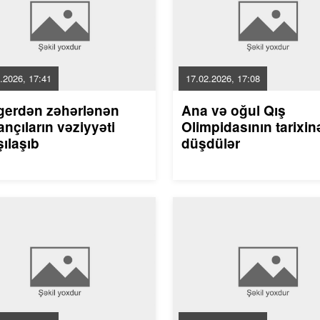
.2026, 17:41
17.02.2026, 17:08
gerdən zəhərlənən
Ana və oğul Qış
nçıların vəziyyəti
Olimpidasının tarixin
ılaşıb
düşdülər