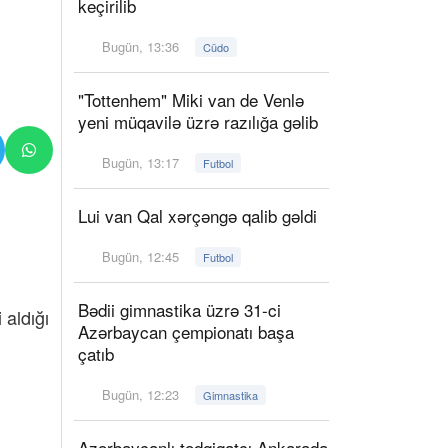
keçirilib
Bugün, 13:36
Cüdo
"Tottenhem" Miki van de Venlə
yeni müqavilə üzrə razılığa gəlib
Bugün, 13:17
Futbol
Lui van Qal xərçəngə qalib gəldi
Bugün, 12:45
Futbol
Bədii gimnastika üzrə 31-ci
 aldığı
Azərbaycan çempionatı başa
çatıb
Bugün, 12:23
Gimnastika
Azərbaycanlı tədqiqatçı Ankarada