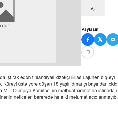
A-
Paylaşın
 iştirak edən finlandiyalı xizəkçi Elias Lajunen biq-eyr
ıb. Kürəyi üstə yerə düşən 18 yaşlı idmançı başından ciddi
iya Milli Olimpiya Komitəsinin mətbuat xidmətinə istinadən
nənin nəticələri barərədə hələ ki məlumat açıqlanmayıb.