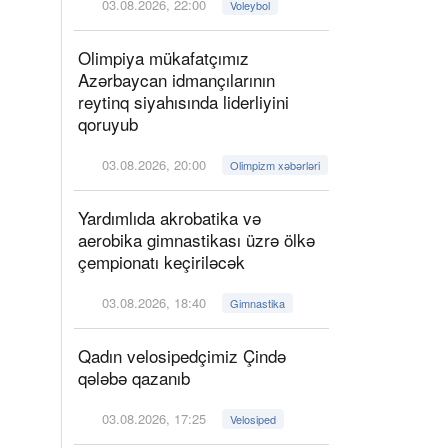
03.08.2026, 22:00
Voleybol
Olimpiya mükafatçımız
Azərbaycan idmançılarının
reytinq siyahısında liderliyini
qoruyub
03.08.2026, 20:00
Olimpizm xəbərləri
Yardımlıda akrobatika və
aerobika gimnastikası üzrə ölkə
çempionatı keçiriləcək
03.08.2026, 18:40
Gimnastika
Qadın velosipedçimiz Çində
qələbə qazanıb
03.08.2026, 17:25
Velosiped