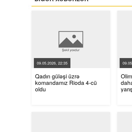
09.05.2026, 22:35
09.05
Qadın güləşi üzrə
Oli
komandamız Rioda 4-cü
dah
oldu
yarı