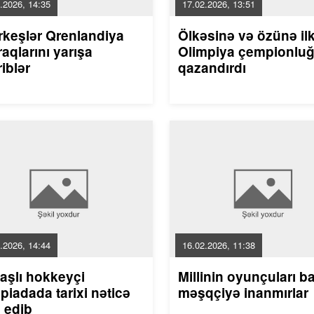
.2026, 14:35
17.02.2026, 13:51
rkeşlər Qrenlandiya
Ölkəsinə və özünə il
aqlarını yarışa
Olimpiya çempionlu
riblər
qazandırdı
.2026, 14:44
16.02.2026, 11:38
aşlı hokkeyçi
Millinin oyunçuları b
piadada tarixi nəticə
məşqçiyə inanmırlar
 edib