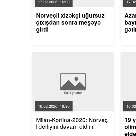
17.02.2026, 16:30
17.02
Norveçli xizəkçi uğursuz
Aza
çıxışdan sonra meşəyə
bayr
girdi
gəti
16.02.2026, 18:36
16.02
Milan-Kortina-2026: Norveç
19 y
liderliyini davam etdirir
olim
əldə