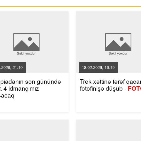
.2026, 21:10
18.02.2026, 16:19
mpiadanın son günündə
Trek xəttinə tərəf qaçan
a 4 idmançımız
fotofinişə düşüb -
FOT
şacaq