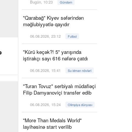
Bugün, 10:23
Gündəm
"Qarabağ" Kiyev səfərindən
məğlubiyyətlə qayıdır
06.08.2026, 23:12
Futbol
"Kürü keçək?! 5" yarışında
ə
iştirakçı sayı 616 nəfərə çatdı
06.08.2026, 15:41
Su idman növləri
"Turan Tovuz" serbiyalı müdafiəçi
Filip Damyanoviçi transfer edib
06.08.2026, 15:24
Olimpiya dünyası
"More Than Medals World"
layihəsinə start verilib