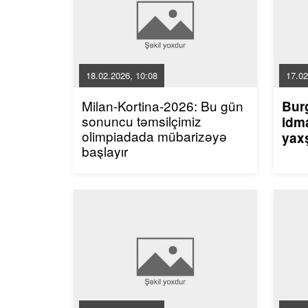
18.02.2026, 10:08
17.02
Milan-Kortina-2026: Bu gün
Bur
sonuncu təmsilçimiz
idma
olimpiadada mübarizəyə
yaxş
başlayır