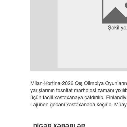
Milan-Kortina-2026 Qış Olimpiya Oyunlarında
yarışlarının təsnifat mərhələsi zamanı yıxıl
üçün təcili xəstəxanaya çatdırılıb. Finland
Lajunen gecəni xəstəxanada keçirib. Müayi
DİGƏR XƏBƏRLƏR