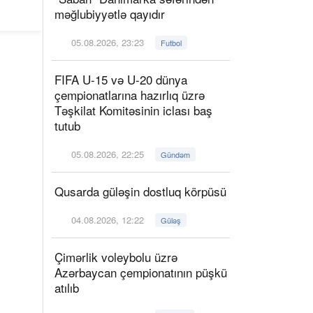
məğlubiyyətlə qayıdır
05.08.2026, 23:23
Futbol
FIFA U-15 və U-20 dünya
çempionatlarına hazırlıq üzrə
Təşkilat Komitəsinin iclası baş
tutub
05.08.2026, 22:25
Gündəm
Qusarda güləşin dostluq körpüsü
04.08.2026, 12:22
Güləş
Çimərlik voleybolu üzrə
Azərbaycan çempionatının püşkü
atılıb