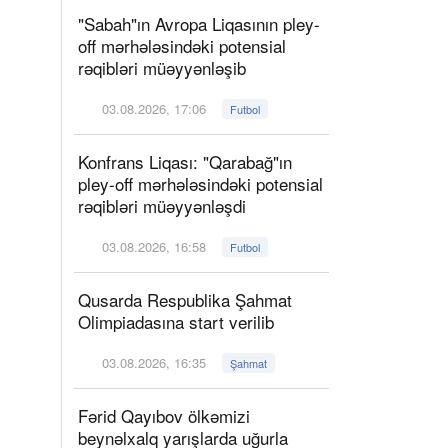
"Sabah"ın Avropa Liqasının pley-
off mərhələsindəki potensial
rəqibləri müəyyənləşib
03.08.2026, 17:06
Futbol
Konfrans Liqası: "Qarabağ"ın
pley-off mərhələsindəki potensial
rəqibləri müəyyənləşdi
03.08.2026, 16:58
Futbol
Qusarda Respublika Şahmat
Olimpiadasına start verilib
03.08.2026, 16:35
Şahmat
Fərid Qayıbov ölkəmizi
beynəlxalq yarışlarda uğurla