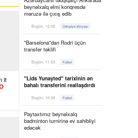
beynəlxalq elmi konqresdə
məruzə ilə çıxış edib
Bugün, 12:05
Olimpiya dünyası
"Barselona"dan Rodri üçün
transfer təklifi
Bugün, 11:53
Futbol
"Lids Yunayted" tarixinin ən
 it
bahalı transferini reallaşdırdı
O
Bugün, 10:38
Futbol
Paytaxtımız beynəlxalq
badminton turnirinə ev sahibliyi
edəcək