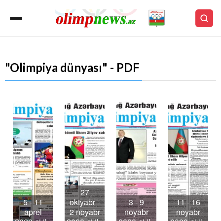
"Olimpiya dünyası" - PDF
27
5 - 11
oktyabr -
3 - 9
11 - 16
aprel
2 noyabr
noyabr
noyabr