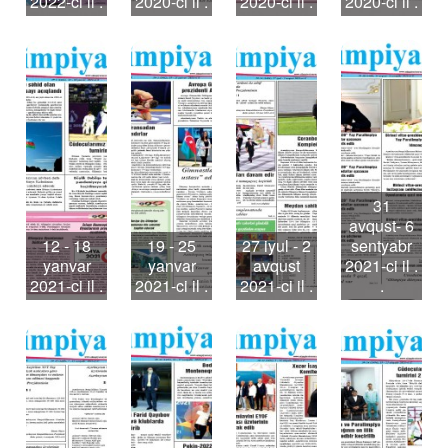
2022-ci il .
2020-ci il .
2020-ci il .
2020-ci il .
31
avqust- 6
12 - 18
19 - 25
27 iyul - 2
sentyabr
yanvar
yanvar
avqust
2021-ci il .
2021-ci il .
2021-ci il .
2021-ci il .
.