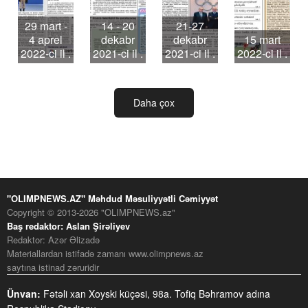
29 mart -
14 - 20
21-27
4 aprel
dekabr
dekabr
15 mart
2022-ci il .
2021-ci il .
2021-ci il .
2022-ci il .
Daha çox
"OLIMPNEWS.AZ" Məhdud Məsuliyyətli Cəmiyyət
Copyright © 2013-2026 "OLIMPNEWS.az"
Baş redaktor: Aslan Şirəliyev
Redaktor: Azər Əlizadə
Materiallardan istifadə zamanı www.olimpnews.az
saytına istinad zəruridir
Ünvan:
Fətəli xan Xoyski küçəsi, 98a. Tofiq Bəhramov adına