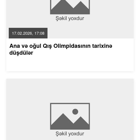
17.02.2026, 17:08
Ana və oğul Qış Olimpidasının tarixinə
düşdülər