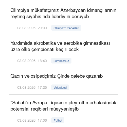
Olimpiya mükafatçımız Azərbaycan idmançılarının
reytinq siyahısında liderliyini qoruyub
03.08.2026, 20:00
Olimpizm xəbərləri
Yardımlıda akrobatika və aerobika gimnastikası
üzrə ölkə çempionatı keçiriləcək
03.08.2026, 18:40
Gimnastika
Qadın velosipedçimiz Çində qələbə qazanıb
03.08.2026, 17:25
Velosiped
"Sabah"ın Avropa Liqasının pley-off mərhələsindəki
potensial rəqibləri müəyyənləşib
03.08.2026, 17:06
Futbol