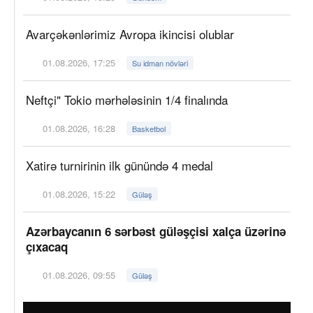
Avarçəkənlərimiz Avropa ikincisi olublar
01.08.2026, 17:25
Su idman növləri
Neftçi" Tokio mərhələsinin 1/4 finalında
01.08.2026, 16:28
Basketbol
Xatirə turnirinin ilk günündə 4 medal
01.08.2026, 15:22
Güləş
Azərbaycanın 6 sərbəst güləşçisi xalça üzərinə
çıxacaq
01.08.2026, 09:55
Güləş