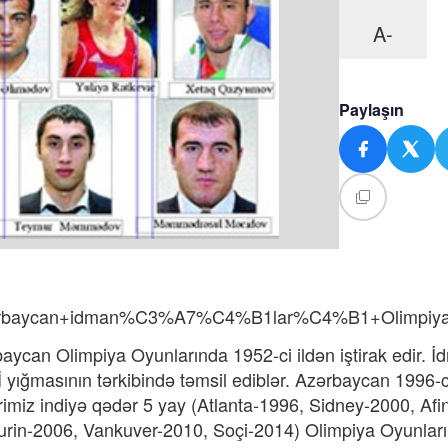
A-
Paylaşın
%99rbaycan+idman%C3%A7%C4%B1lar%C4%B1+Olimpi
ycan Olimpiya Oyunlarında 1952-ci ildən iştirak edir. İ
İ yığmasının tərkibində təmsil ediblər. Azərbaycan 1996-
lərimiz indiyə qədər 5 yay (Atlanta-1996, Sidney-2000, A
urin-2006, Vankuver-2010, Soçi-2014) Olimpiya Oyunlarınd