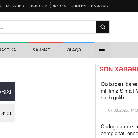
U
MÜSAHIBƏ
EKSKLÜZIV
RIO 2016
OLIMPIYA
BAKU 2017
NASTIKA
ŞAHMAT
ƏLAQƏ
SON XƏBƏR
Qızlardan ibarət
millimiz Şimali
ARIXI
qalib gəlib
07.08.2026, 14:
18:03
Cüdoçularımız 
çempionatı öncə