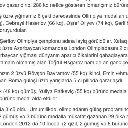
ov qazandırıb. 286 kq nəticə göstərən idmançımız bürünc
üzrə yığmamız 6 çəki dərəcəsində Olimpiya medalları uğ
q), Cəbrayıl Həsənov (66 kq), Əşrəf Əliyev (74 kq), Şəri
ruyurdular.
 Şərifov Olimpiya çempionu adına layiq görüldülər. Xet
ləş üzrə Azərbaycan komandası London Olimpiadasını 2 qı
zərbaycan yığması dünyanın aparıcı ölkələrini qabaqlayara
ı tamam olmamış alan Toğrul Əsgərov həm də ən gənc çe
ızın 2 üzvü Rövşən Bayramov (55 kq) ikinci, Emin Əhməd
Roma güləşi üzrə yarışlarda 5-ci pillədə qərarlaşdı.
ik (48 kq) gümüş, Yuliya Ratkeviç (55 kq) bürünc medala
ünc medal əldə etdilər.
nda 3-cü oldu. Ümumilikdə, olimpiadanın güləş proqramın
l, 2 gümüş və 3 bürünc medalla mükafat qazanan 29 ölkə ar
ondon-2012-də 10 medal (2 qızıl, 2 gümüş və 6 bürünc) 