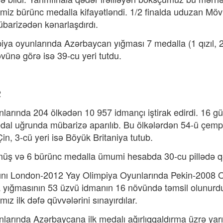
miz bürünc medalla kifayətləndi. 1/2 finalda uduzan Mövl
barizədən kənarlaşdırdı.
piya oyunlarında Azərbaycan yığması 7 medalla (1 qızıl,
vünə görə isə 39-cu yeri tutdu.
2
arında 204 ölkədən 10 957 idmançı iştirak edirdi. 16 g
al uğrunda mübarizə aparılıb. Bu ölkələrdən 54-ü çempi
Çin, 3-cü yeri isə Böyük Britaniya tutub.
müş və 6 bürünc medalla ümumi hesabda 30-cu pillədə qə
ını London-2012 Yay Olimpiya Oyunlarında Pekin-2008 
 yığmasının 53 üzvü idmanın 16 növündə təmsil olunurd
ız ilk dəfə qüvvələrini sınayırdılar.
arında Azərbaycana ilk medalı ağırlıqqaldırma üzrə yarı