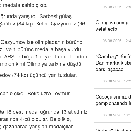
 medala sahib çıxıb.
06.08.2026, 12:
runda yarışırdı. Sərbəst güləş
Olimpiya çempi
f Şərifov (84 kq), Xetaq Qazyumov (96
vəfat edib
aq Qazyumov isə olimpiadanın bürünc
06.08.2026, 12:
zıl və 1 bürünc medalla başa vurdu.
q ABŞ-la birgə 1-ci yeri tutdu. London-
"Qarabağ" Konfr
Danimarka klubu
mpion kimi Olimpiya tarixinə düşdü.
qarşılaşacaq
ov (74 kq) üçüncü yeri tutdular.
06.08.2026, 12:
 sahib çıxdı. Boks üzrə Teymur
Cüdoçularımız 
çempionatında i
da 18 dəst medal uğrunda 13 atletimiz
06.08.2026, 10:
asında 4-cü oldular. Beləliklə,
qazanaraq yarışları medalçılar
"Sabah" Danima