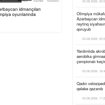
03.08.2026, 22:
rbaycan idmançıları
Olimpiya mükaf
mpiya oyunlarında
Azərbaycan idma
reytinq siyahısın
qoruyub
03.08.2026, 20:
Yardımlıda akro
aerobika gimnas
çempionatı keçi
03.08.2026, 18:
Qadın velosiped
qələbə qazanı
03.08.2026, 17: