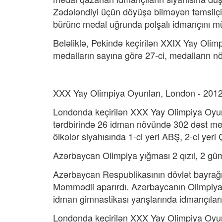
Zədələndiyi üçün döyüşə bilməyən təmsilçi
bürünc medal uğrunda polşalı idmançını mü
Beləliklə, Pekində keçirilən XXIX Yay Olim
medalların sayına görə 27-ci, medalların nö
XXX Yay Olimpiya Oyunları, London - 201
Londonda keçirilən XXX Yay Olimpiya Oyunl
tərdbirində 26 idman növündə 302 dəst med
ölkələr siyahısında 1-ci yeri ABŞ, 2-ci yeri 
Azərbaycan Olimpiya yığması 2 qızıl, 2 gü
Azərbaycan Respublikasının dövlət bayrağ
Məmmədli aparırdı. Azərbaycanın Olimpiya
idman gimnastikası yarışlarında idmançılarım
Londonda keçirilən XXX Yay Olimpiya Oyunl