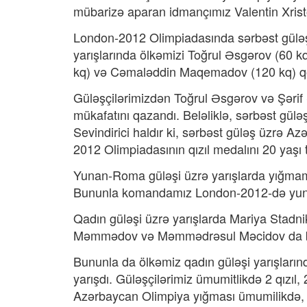
mübarizə aparan idmançımız Valentin Xrist
London-2012 Olimpiadasında sərbəst güləş 
yarışlarında ölkəmizi Toğrul Əsgərov (60 k
kq) və Cəmaləddin Maqemadov (120 kq) qo
Güləşçilərimizdən Toğrul Əsgərov və Şərif
mükafatını qazandı. Beləliklə, sərbəst gü
Sevindirici haldır ki, sərbəst güləş üzrə A
2012 Olimpiadasının qızıl medalını 20 yaş
Yunan-Roma güləşi üzrə yarışlarda yığmam
Bununla komandamız London-2012-də yunan-
Qadın güləşi üzrə yarışlarda Mariya Stadn
Məmmədov və Məmmədrəsul Məcidov da bür
Bununla da ölkəmiz qadın güləşi yarışları
yarışdı. Güləşçilərimiz ümumitlikdə 2 qızı
Azərbaycan Olimpiya yığması ümumilikdə, L