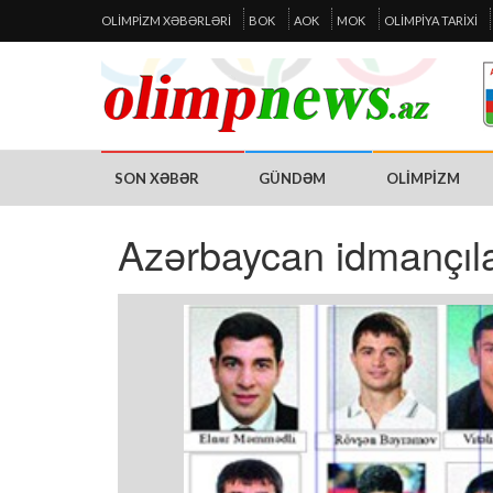
OLIMPIZM XƏBƏRLƏRI
BOK
AOK
MOK
OLIMPIYA TARIXI
SON XƏBƏR
GÜNDƏM
OLIMPIZM
Azərbaycan idmançıla