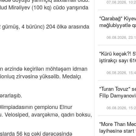
07.08.2026, 10:
ud Mirəliyev (100 kq) cüdo yarışında
"Qarabağ" Kiyev
məğlubiyyətlə qa
 2 gümüş, 4 bürünc) 204 ölkə arasında
06.08.2026, 23:
"Kürü keçək?! 5
iştirakçı sayı 61
ün ərzində keçirilən möhtəşəm idman
06.08.2026, 15:
onluq zirvəsinə yüksəlib. Medalçı
"Turan Tovuz" se
rarlaşıb.
Filip Damyanoviç
Olimpiadasının çempionu Elnur
06.08.2026, 15:
u. Velosiped, avarçəkmə, qadın boksu,
"More Than Med
layihəsinə start 
şlarda 56 kq çəki dərəcəsində