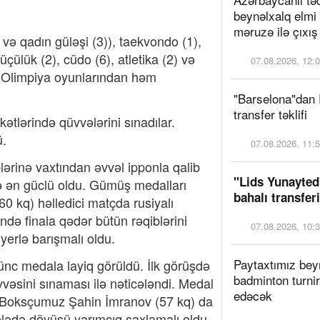
beynəlxalq elmi
məruzə ilə çıxış
və qadın güləşi (3)), taekvondo (1),
üçülük (2), cüdo (6), atletika (2) və
07.08.2026, 12:
ər Olimpiya oyunlarından həm
"Barselona"dan 
transfer təklifi
kətlərində qüvvələrini sınadılar.
ü.
07.08.2026, 11:
ərinə vaxtından əvvəl ipponla qalib
"Lids Yunayted"
ə ən güclü oldu. Gümüş medalları
bahalı transferi
 kq) həlledici matçda rusiyalı
 finala qədər bütün rəqiblərini
07.08.2026, 10:
yerlə barışmalı oldu.
Paytaxtımız bey
ünc medala layiq görüldü. İlk görüşdə
badminton turnir
üvvəsini sınaması ilə nəticələndi. Medal
edəcək
. Boksçumuz Şahin İmranov (57 kq) da
ələdə döyüşü yarımçıq saxlamalı oldu.