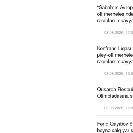
"Sabah"ın Avropa
off mərhələsində
rəqibləri müəyy
03.08.2026, 17:
Konfrans Liqası
pley-off mərhələ
rəqibləri müəyy
03.08.2026, 16:
Qusarda Respub
Olimpiadasına s
03.08.2026, 16:
Fərid Qayıbov ö
beynəlxalq yarış