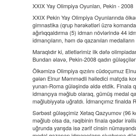
XXIX Yay Olimpiya Oyunları, Pekin - 2008
XXIX Pekin Yay Olimpiya Oyunlarında ölkəmi
gimnastika (qrup hərəkətləri üzrə komanda 6, 
ağırlıqqaldırma (5) idman növlərində 44 id
idmançıların, həm də qazanılan medalların s
Maraqlıdır ki, atletlərimiz ilk dəfə olimpiad
Bundan əlavə, Pekin-2008 qadın güləşçiləri
Ölkəmizə Olimpiya qızılını cüdoçumuz Elnur
gələn Elnur Məmmədli həlledici matçda ko
yunan-Roma güləşində əldə etdik. Finala q
idmançıya məğlub olaraq, gümüş medal qaz
məğlubiyyətə uğratdı. İdmançımız finalda Ru
Sərbəst güləşçimiz Xetaq Qazyumov (96 kq) 
məğlub olsa da, rəqibinin finala qədər irəli
uğrunda yarışda isə zərif cinsin nümayən
medal qazanan idmançıların siyahısına düş