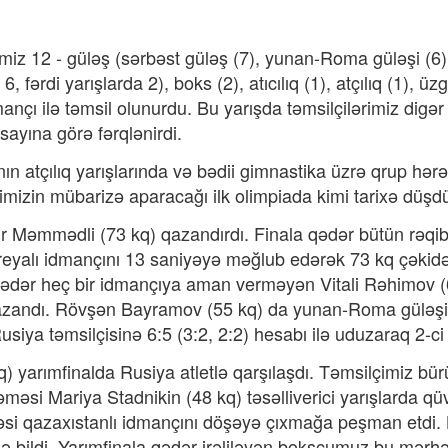
z 12 - güləş (sərbəst güləş (7), yunan-Roma güləşi (6) 
fərdi yarışlarda 2), boks (2), atıcılıq (1), atçılıq (1), üzg
mançı ilə təmsil olunurdu. Bu yarışda təmsilçilərimiz dig
ayına görə fərqlənirdi.
anın atçılıq yarışlarında və bədii gimnastika üzrə qrup hərə
mizin mübarizə aparacağı ilk olimpiada kimi tarixə düşd
 Məmmədli (73 kq) qazandırdı. Finala qədər bütün rəqibl
reyalı idmançını 13 saniyəyə məğlub edərək 73 kq çəkid
ədər heç bir idmançıya aman verməyən Vitali Rəhimov (60
andı. Rövşən Bayramov (55 kq) da yunan-Roma güləşində
siya təmsilçisinə 6:5 (3:2, 2:2) hesabı ilə uduzaraq 2-ci 
yarımfinalda Rusiya atletlə qarşılaşdı. Təmsilçimiz bür
ləməsi Mariya Stadnikin (48 kq) təsəlliverici yarışlarda q
dəsi qazaxıstanlı idmançını döşəyə çıxmağa peşman etdi
ə bildi. Yarımfinala qədər irəliləyən boksçumuz bu mərh