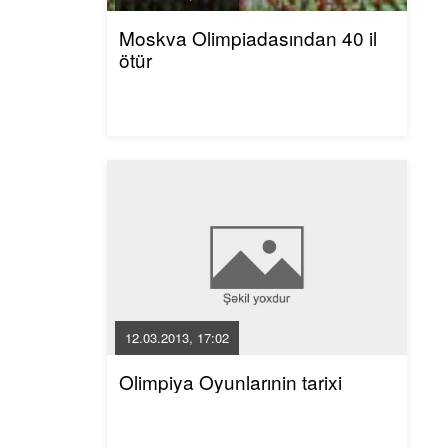
Moskva Olimpiadasından​ 40 il
ötür
12.03.2013, 17:02
Olimpiya Oyunlarınin tarixi