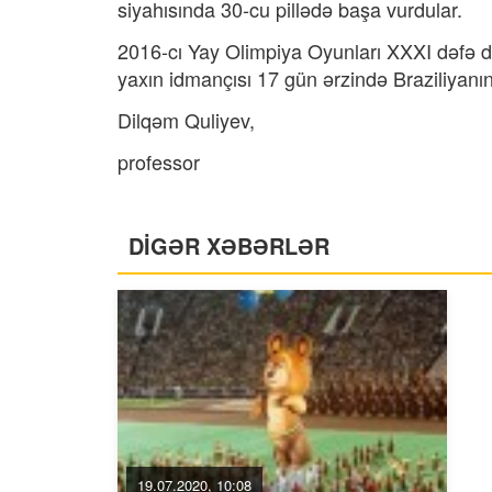
siyahısında 30-cu pillədə başa vurdular.
2016-cı Yay Olimpiya Oyunları XXXI dəfə dü
yaxın idmançısı 17 gün ərzində Braziliyan
Dilqəm Quliyev,
professor
DİGƏR XƏBƏRLƏR
19.07.2020, 10:08