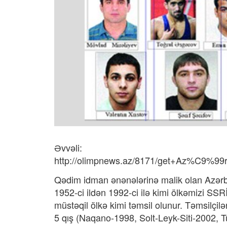
Əvvəli:
http://olimpnews.az/8171/get+Az%C9
Qədim idman ənənələrinə malik olan Azərba
1952-ci ildən 1992-ci ilə kimi ölkəmizi SSR
müstəqil ölkə kimi təmsil olunur. Təmsilçi
5 qış (Naqano-1998, Solt-Leyk-Siti-2002, T