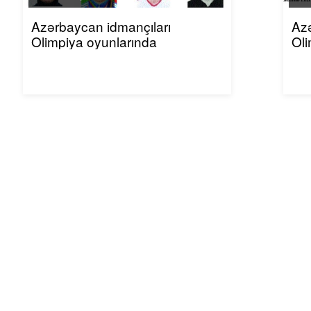
Azərbaycan idmançıları
Azə
Olimpiya oyunlarında
Oli