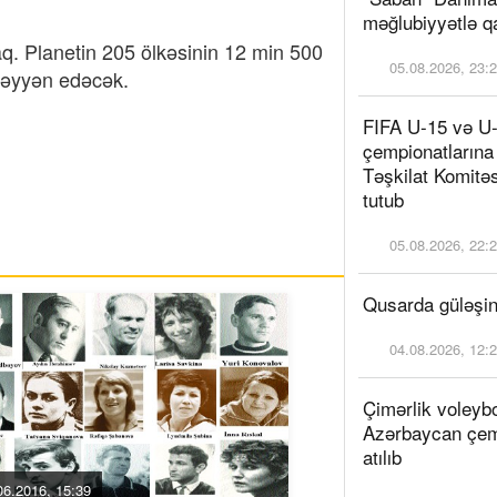
məğlubiyyətlə qa
aq. Planetin 205 ölkəsinin 12 min 500
05.08.2026, 23:
müəyyən edəcək.
FIFA U-15 və U
çempionatlarına 
Təşkilat Komitəs
tutub
05.08.2026, 22:
Qusarda güləşin
04.08.2026, 12:
Çimərlik voleyb
Azərbaycan çem
atılıb
06.2016, 15:39