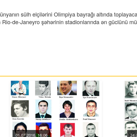
nyanın sülh elçilərini Olimpiya bayrağı altında toplayac
ın Rio-de-Janeyro şəhərinin stadionlarında ən güclünü 
01.07.2016, 16:06
24.