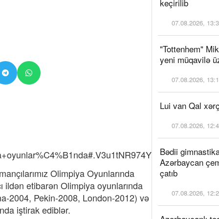
keçirilib
07.08.2026, 13:
"Tottenhem" Mik
yeni müqavilə üz
07.08.2026, 13:
Lui van Qal xərç
07.08.2026, 12:
Bədii gimnastika
ya+oyunlar%C4%B1nda#.V3u1tNR974Y
Azərbaycan çem
dmançılarımız Olimpiya Oyunlarında
çatıb
cı ildən etibarən Olimpiya oyunlarında
07.08.2026, 12:
fina-2004, Pekin-2008, London-2012) və
a iştirak ediblər.
Azərbaycanlı tə