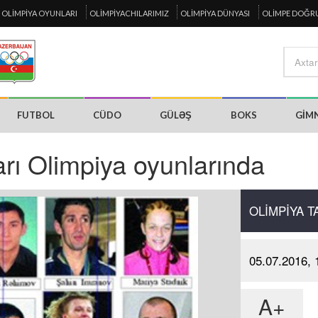
OLIMPIYA OYUNLARI
OLIMPIYACHILARIMIZ
OLIMPIYA DÜNYASI
OLIMPE DOĞR
FUTBOL
CÜDO
GÜLƏŞ
BOKS
GIM
rı Olimpiya oyunlarında
OLIMPIYA T
05.07.2016, 
A+