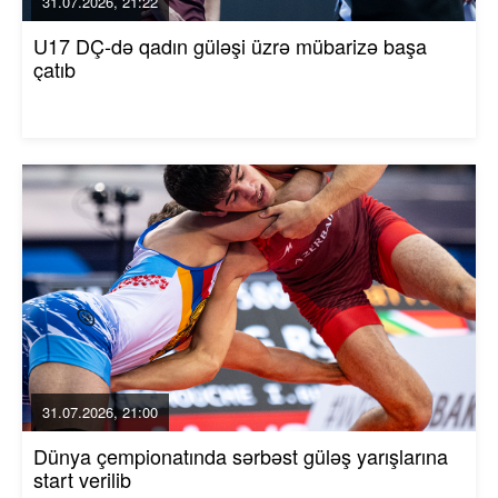
31.07.2026, 21:22
U17 DÇ-də qadın güləşi üzrə mübarizə başa
çatıb
31.07.2026, 21:00
Dünya çempionatında sərbəst güləş yarışlarına
start verilib