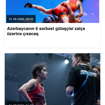
01.08.2026, 09:55
Azərbaycanın 6 sərbəst güləşçisi xalça
üzərinə çıxacaq