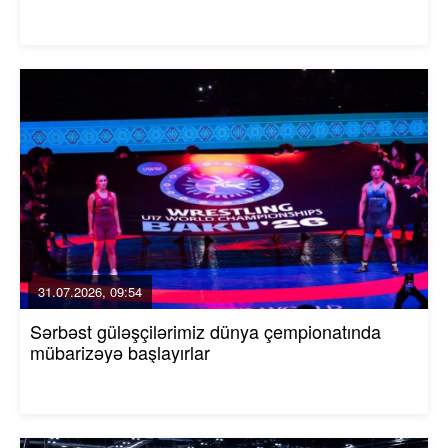
31.07.2026, 09:54
Sərbəst güləşçilərimiz dünya çempionatında
mübarizəyə başlayırlar