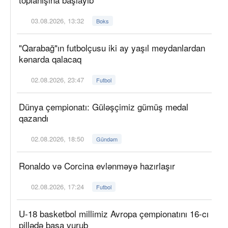
03.08.2026, 13:32
Boks
"Qarabağ"ın futbolçusu iki ay yaşıl meydanlardan
kənarda qalacaq
02.08.2026, 23:47
Futbol
Dünya çempionatı: Güləşçimiz gümüş medal
qazandı
02.08.2026, 18:50
Gündəm
Ronaldo və Corcina evlənməyə hazırlaşır
02.08.2026, 17:24
Futbol
U-18 basketbol millimiz Avropa çempionatını 16-cı
pillədə başa vurub