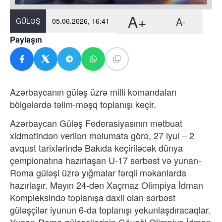
A+
A-
GÜLƏŞ
05.06.2026, 16:41
Paylaşın
Azərbaycanın güləş üzrə milli komandaları
bölgələrdə təlim-məşq toplanışı keçir.
Azərbaycan Güləş Federasiyasının mətbuat
xidmətindən verilən məlumata görə, 27 iyul – 2
avqust tarixlərində Bakıda keçiriləcək dünya
çempionatına hazırlaşan U-17 sərbəst və yunan-
Roma güləşi üzrə yığmalar fərqli məkanlarda
hazırlaşır. Mayın 24-dən Xaçmaz Olimpiya İdman
Kompleksində toplanışa daxil olan sərbəst
güləşçilər iyunun 6-da toplanışı yekunlaşdıracaqlar.
Yunan-Roma güləşçilərinin Göygöl Olimpiya İdman