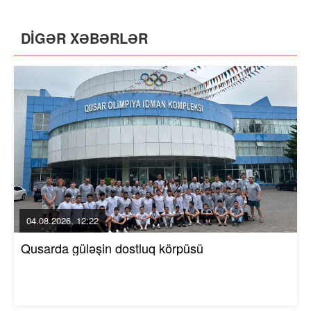
DİGƏR XƏBƏRLƏR
04.08.2026, 12:22
Qusarda güləşin dostluq körpüsü