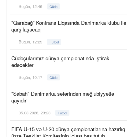
Bugün, 12:46
Cüdo
"Qarabağ" Konfrans Liqasında Danimarka klubu ilə
qarşılaşacaq
Bugün, 12:25
Futbol
Cüdoçularımız dünya çempionatında iştirak
edəcəklər
Bugün, 10:17
Cüdo
"Sabah" Danimarka səfərindən məğlubiyyətlə
qayıdır
05.08.2026, 23:23
Futbol
FIFA U-15 və U-20 dünya çempionatlarına hazırlıq
üzrə Təşkilat Komitəsinin iclası baş tutub