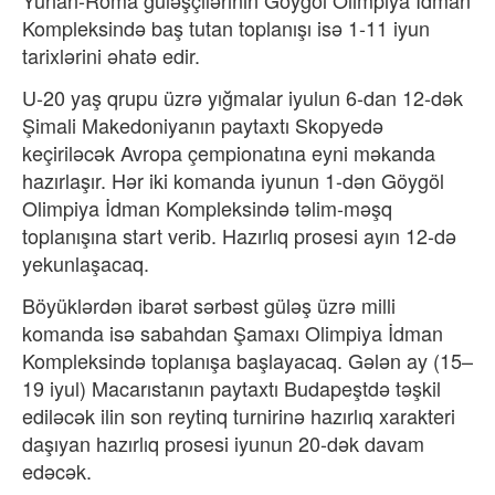
Kompleksində baş tutan toplanışı isə 1-11 iyun
tarixlərini əhatə edir.
U-20 yaş qrupu üzrə yığmalar iyulun 6-dan 12-dək
Şimali Makedoniyanın paytaxtı Skopyedə
keçiriləcək Avropa çempionatına eyni məkanda
hazırlaşır. Hər iki komanda iyunun 1-dən Göygöl
Olimpiya İdman Kompleksində təlim-məşq
toplanışına start verib. Hazırlıq prosesi ayın 12-də
yekunlaşacaq.
Böyüklərdən ibarət sərbəst güləş üzrə milli
komanda isə sabahdan Şamaxı Olimpiya İdman
Kompleksində toplanışa başlayacaq. Gələn ay (15–
19 iyul) Macarıstanın paytaxtı Budapeştdə təşkil
ediləcək ilin son reytinq turnirinə hazırlıq xarakteri
daşıyan hazırlıq prosesi iyunun 20-dək davam
edəcək.