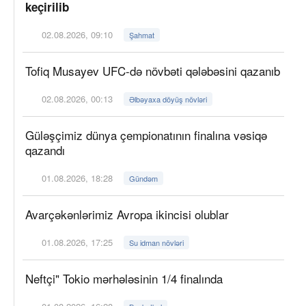
keçirilib
02.08.2026, 09:10
Şahmat
Tofiq Musayev UFC-də növbəti qələbəsini qazanıb
02.08.2026, 00:13
Əlbəyaxa döyüş növləri
Güləşçimiz dünya çempionatının finalına vəsiqə
qazandı
01.08.2026, 18:28
Gündəm
Avarçəkənlərimiz Avropa ikincisi olublar
01.08.2026, 17:25
Su idman növləri
Neftçi" Tokio mərhələsinin 1/4 finalında