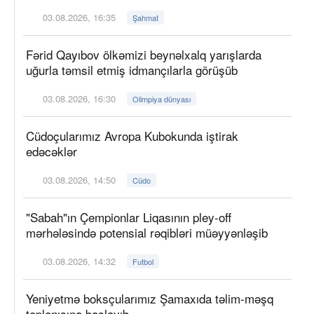
03.08.2026, 16:35
Şahmat
Fərid Qayıbov ölkəmizi beynəlxalq yarışlarda
uğurla təmsil etmiş idmançılarla görüşüb
03.08.2026, 16:30
Olimpiya dünyası
Cüdoçularımız Avropa Kubokunda iştirak
edəcəklər
03.08.2026, 14:50
Cüdo
"Sabah"ın Çempionlar Liqasının pley-off
mərhələsində potensial rəqibləri müəyyənləşib
03.08.2026, 14:32
Futbol
Yeniyetmə boksçularımız Şamaxıda təlim-məşq
toplanışına başlayıb