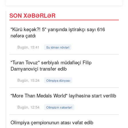
SON XƏBƏRLƏR
"Kürü keçək?! 5" yarışında iştirakçı sayı 616
nəfərə çatdı
Bugün, 15:41
Su idman növləri
"Turan Tovuz" serbiyalı müdafiəçi Filip
Damyanoviçi transfer edib
Bugün, 15:24
Olimpiya dünyası
"More Than Medals World" layihəsinə start verilib
Bugün, 12:54
Olimpizm xəbərləri
Olimpiya çempionunun atası vəfat edib