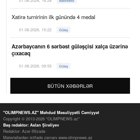
01.08.2026, 16:28
Basketbol
Xatirə turnirinin ilk günündə 4 medal
01.08.2026, 15:22
Güləş
Azərbaycanın 6 sərbəst güləşçisi xalça üzərinə
çıxacaq
01.08.2026, 09:55
Güləş
BÜTÜN XƏBƏRLƏR
"OLIMPNEWS.AZ" Məhdud Məsuliyyətli Cəmiyyət
Copyright © 2013-2026 "OLIMPNEWS.az"
Baş redaktor: Aslan Şirəliyev
Redaktor: Azər Əlizadə
Materiallardan istifadə zamanı www.olimpnews.az