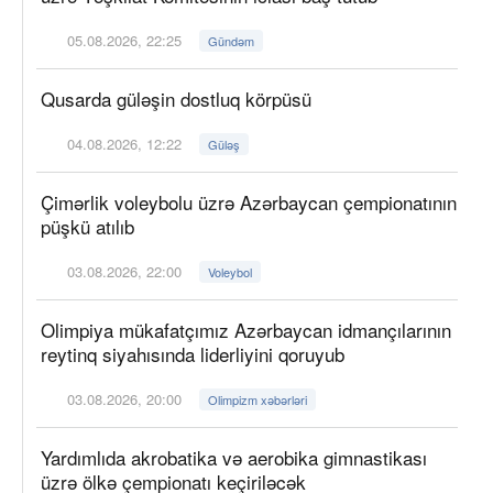
05.08.2026, 22:25
Gündəm
Qusarda güləşin dostluq körpüsü
04.08.2026, 12:22
Güləş
Çimərlik voleybolu üzrə Azərbaycan çempionatının
püşkü atılıb
03.08.2026, 22:00
Voleybol
Olimpiya mükafatçımız Azərbaycan idmançılarının
reytinq siyahısında liderliyini qoruyub
03.08.2026, 20:00
Olimpizm xəbərləri
Yardımlıda akrobatika və aerobika gimnastikası
üzrə ölkə çempionatı keçiriləcək