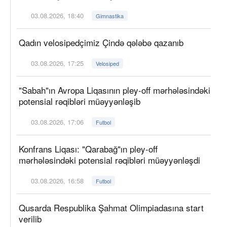
03.08.2026, 18:40
Gimnastika
Qadın velosipedçimiz Çində qələbə qazanıb
03.08.2026, 17:25
Velosiped
"Sabah"ın Avropa Liqasının pley-off mərhələsindəki
potensial rəqibləri müəyyənləşib
03.08.2026, 17:06
Futbol
Konfrans Liqası: "Qarabağ"ın pley-off
mərhələsindəki potensial rəqibləri müəyyənləşdi
03.08.2026, 16:58
Futbol
Qusarda Respublika Şahmat Olimpiadasına start
verilib