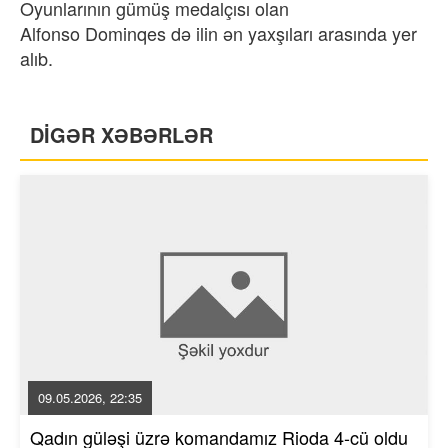
Oyunlarının gümüş medalçısı olan
Alfonso Dominqes də ilin ən yaxşıları arasında yer
alıb.
DİGƏR XƏBƏRLƏR
09.05.2026, 22:35
Qadın güləşi üzrə komandamız Rioda 4-cü oldu