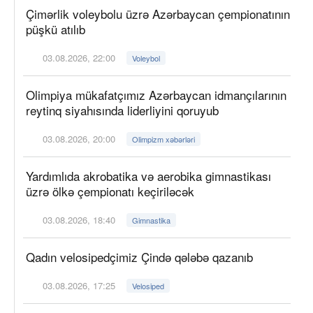
Çimərlik voleybolu üzrə Azərbaycan çempionatının
püşkü atılıb
03.08.2026, 22:00
Voleybol
Olimpiya mükafatçımız Azərbaycan idmançılarının
reytinq siyahısında liderliyini qoruyub
03.08.2026, 20:00
Olimpizm xəbərləri
Yardımlıda akrobatika və aerobika gimnastikası
üzrə ölkə çempionatı keçiriləcək
03.08.2026, 18:40
Gimnastika
Qadın velosipedçimiz Çində qələbə qazanıb
03.08.2026, 17:25
Velosiped