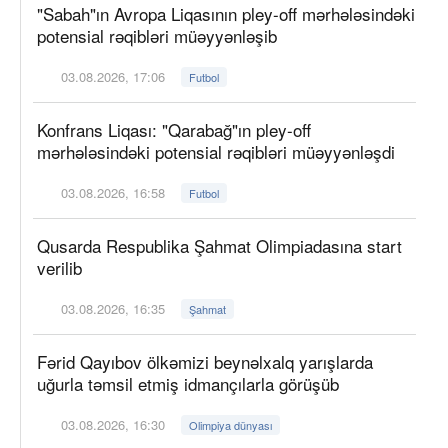
"Sabah"ın Avropa Liqasının pley-off mərhələsindəki
potensial rəqibləri müəyyənləşib
03.08.2026, 17:06
Futbol
Konfrans Liqası: "Qarabağ"ın pley-off
mərhələsindəki potensial rəqibləri müəyyənləşdi
03.08.2026, 16:58
Futbol
Qusarda Respublika Şahmat Olimpiadasına start
verilib
03.08.2026, 16:35
Şahmat
Fərid Qayıbov ölkəmizi beynəlxalq yarışlarda
uğurla təmsil etmiş idmançılarla görüşüb
03.08.2026, 16:30
Olimpiya dünyası