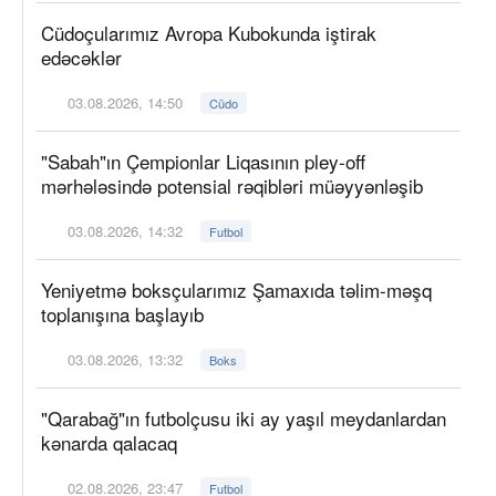
Cüdoçularımız Avropa Kubokunda iştirak
edəcəklər
03.08.2026, 14:50
Cüdo
"Sabah"ın Çempionlar Liqasının pley-off
mərhələsində potensial rəqibləri müəyyənləşib
03.08.2026, 14:32
Futbol
Yeniyetmə boksçularımız Şamaxıda təlim-məşq
toplanışına başlayıb
03.08.2026, 13:32
Boks
"Qarabağ"ın futbolçusu iki ay yaşıl meydanlardan
kənarda qalacaq
02.08.2026, 23:47
Futbol