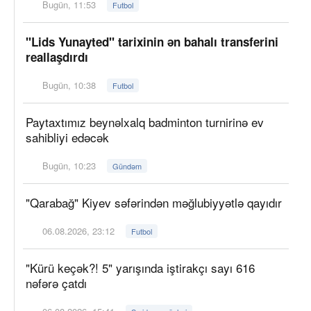
Bugün, 11:53
Futbol
"Lids Yunayted" tarixinin ən bahalı transferini
reallaşdırdı
Bugün, 10:38
Futbol
Paytaxtımız beynəlxalq badminton turnirinə ev
sahibliyi edəcək
Bugün, 10:23
Gündəm
"Qarabağ" Kiyev səfərindən məğlubiyyətlə qayıdır
06.08.2026, 23:12
Futbol
"Kürü keçək?! 5" yarışında iştirakçı sayı 616
nəfərə çatdı