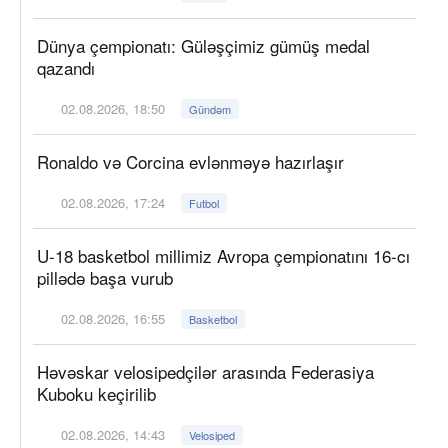
Dünya çempionatı: Güləşçimiz gümüş medal
qazandı
02.08.2026, 18:50
Gündəm
Ronaldo və Corcina evlənməyə hazırlaşır
02.08.2026, 17:24
Futbol
U-18 basketbol millimiz Avropa çempionatını 16-cı
pillədə başa vurub
02.08.2026, 16:55
Basketbol
Həvəskar velosipedçilər arasında Federasiya
Kuboku keçirilib
02.08.2026, 14:43
Velosiped