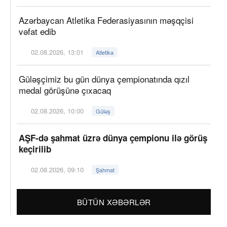
Azərbaycan Atletika Federasiyasının məşqçisi
vəfat edib
02.08.2026, 13:01
Atletika
Güləşçimiz bu gün dünya çempionatında qızıl
medal görüşünə çıxacaq
02.08.2026, 10:00
Güləş
AŞF-də şahmat üzrə dünya çempionu ilə görüş
keçirilib
02.08.2026, 09:10
Şahmat
BÜTÜN XƏBƏRLƏR