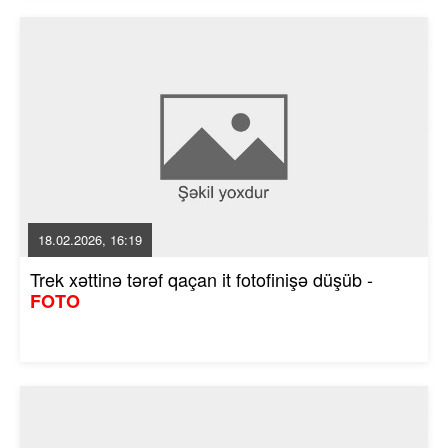
18.02.2026, 16:19
Trek xəttinə tərəf qaçan it fotofinişə düşüb -
FOTO