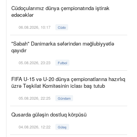
Cüdoçularımız dünya çempionatında iştirak
edəcəklər
06.08.2026, 10:17
Cüdo
"Sabah" Danimarka səfərindən məğlubiyyətlə
qayıdır
05.08.2026, 23:23
Futbol
FIFA U-15 və U-20 dünya çempionatlarına hazırlıq
üzrə Təşkilat Komitəsinin iclası baş tutub
05.08.2026, 22:25
Gündəm
Qusarda güləşin dostluq körpüsü
04.08.2026, 12:22
Güləş