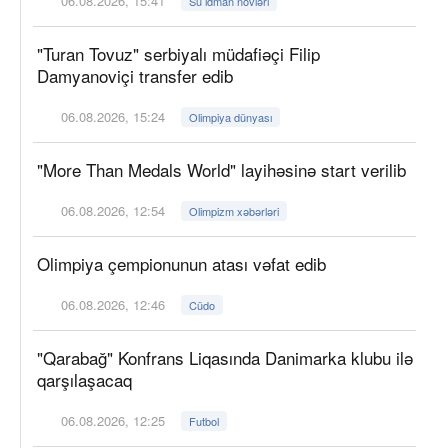
06.08.2026, 15:41
Su idman növləri
"Turan Tovuz" serbiyalı müdafiəçi Filip
Damyanoviçi transfer edib
06.08.2026, 15:24
Olimpiya dünyası
"More Than Medals World" layihəsinə start verilib
06.08.2026, 12:54
Olimpizm xəbərləri
Olimpiya çempionunun atası vəfat edib
06.08.2026, 12:46
Cüdo
"Qarabağ" Konfrans Liqasında Danimarka klubu ilə
qarşılaşacaq
06.08.2026, 12:25
Futbol