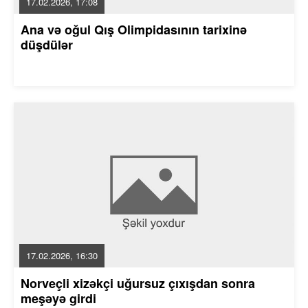
17.02.2026, 17:08
Ana və oğul Qış Olimpidasının tarixinə
düşdülər
17.02.2026, 16:30
Norveçli xizəkçi uğursuz çıxışdan sonra
meşəyə girdi