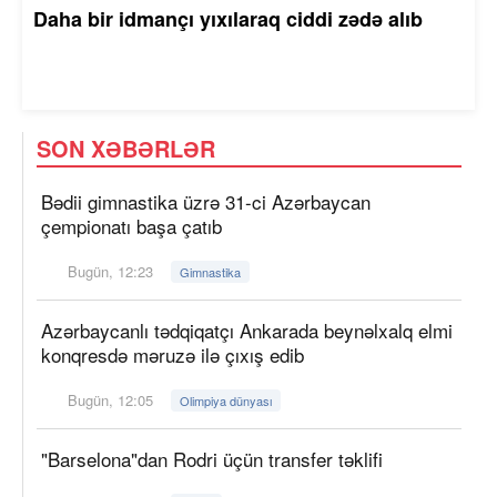
Daha bir idmançı yıxılaraq ciddi zədə alıb
SON XƏBƏRLƏR
Bədii gimnastika üzrə 31-ci Azərbaycan
çempionatı başa çatıb
Bugün, 12:23
Gimnastika
Azərbaycanlı tədqiqatçı Ankarada beynəlxalq elmi
konqresdə məruzə ilə çıxış edib
Bugün, 12:05
Olimpiya dünyası
"Barselona"dan Rodri üçün transfer təklifi