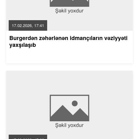
17.02.2026, 17:41
Burgerdən zəhərlənən idmançıların vəziyyəti
yaxşılaşıb