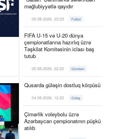
məğlubiyyətlə qayıdır
05.08.2026, 23:23
Futbol
FIFA U-15 və U-20 dünya
çempionatlarına hazırlıq üzrə
Təşkilat Komitəsinin iclası baş
tutub
05.08.2026, 22:25
Gündəm
Qusarda güləşin dostluq körpüsü
04.08.2026, 12:22
Güləş
Çimərlik voleybolu üzrə
Azərbaycan çempionatının püşkü
atılıb