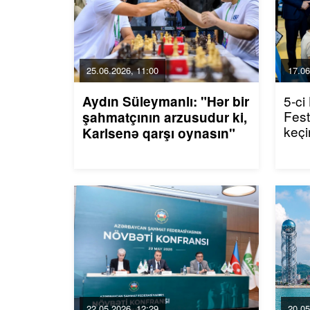
25.06.2026, 11:00
17.06
5-c
Aydın Süleymanlı: "Hər bir
Fest
şahmatçının arzusudur ki,
keçir
Karlsenə qarşı oynasın"
22.05.2026, 12:29
20.05