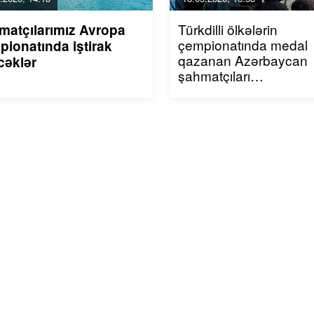
Türkdilli ölkələrin
matçılarımız Avropa
çempionatında medal
pionatında iştirak
qazanan Azərbaycan
cəklər
şahmatçıları
mükafatlandırılıb