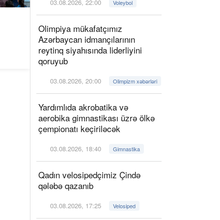
03.08.2026, 22:00
Voleybol
Olimpiya mükafatçımız
Azərbaycan idmançılarının
reytinq siyahısında liderliyini
qoruyub
03.08.2026, 20:00
Olimpizm xəbərləri
Yardımlıda akrobatika və
aerobika gimnastikası üzrə ölkə
çempionatı keçiriləcək
03.08.2026, 18:40
Gimnastika
Qadın velosipedçimiz Çində
qələbə qazanıb
03.08.2026, 17:25
Velosiped