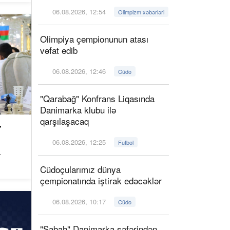
06.08.2026, 12:54
Olimpizm xəbərləri
Olimpiya çempionunun atası
vəfat edib
06.08.2026, 12:46
Cüdo
"Qarabağ" Konfrans Liqasında
Danimarka klubu ilə
qarşılaşacaq
”
06.08.2026, 12:25
Futbol
.
Cüdoçularımız dünya
çempionatında iştirak edəcəklər
06.08.2026, 10:17
Cüdo
"Sabah" Danimarka səfərindən