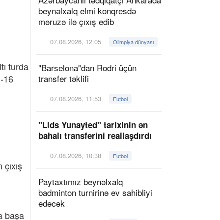
beynəlxalq elmi konqresdə
məruzə ilə çıxış edib
07.08.2026, 12:05
Olimpiya dünyası
ı turda
"Barselona"dan Rodri üçün
transfer təklifi
U-16
07.08.2026, 11:53
Futbol
"Lids Yunayted" tarixinin ən
bahalı transferini reallaşdırdı
07.08.2026, 10:38
Futbol
 çıxış
Paytaxtımız beynəlxalq
badminton turnirinə ev sahibliyi
edəcək
la başa