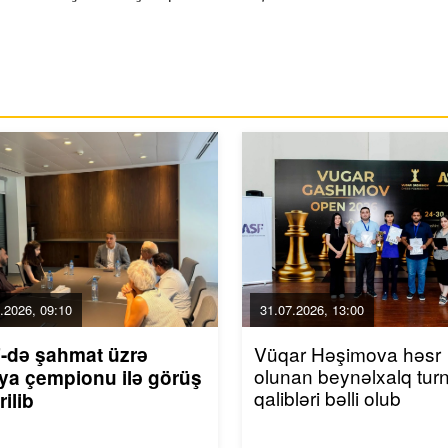
.2026, 09:10
31.07.2026, 13:00
Vüqar Həşimova həsr
-də şahmat üzrə
olunan beynəlxalq turn
ya çempionu ilə görüş
qalibləri bəlli olub
rilib