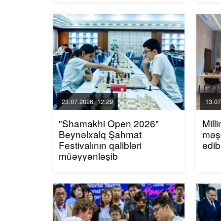
23.07.2026, 12:29
13.07
"Shamakhi Open 2026"
Mill
Beynəlxalq Şahmat
məşq
Festivalının qalibləri
edib
müəyyənləşib