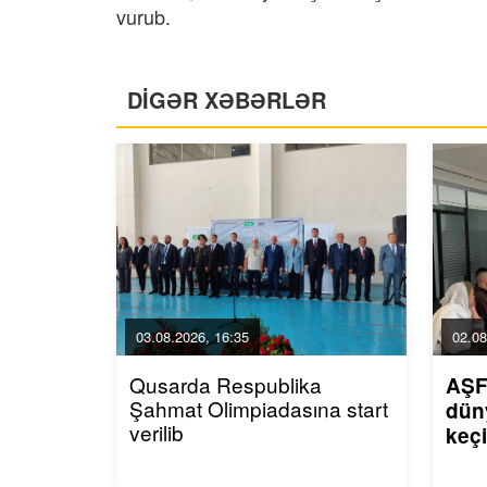
vurub.
DİGƏR XƏBƏRLƏR
03.08.2026, 16:35
02.08
Qusarda Respublika
AŞF
Şahmat Olimpiadasına start
dün
verilib
keçi