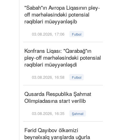
"Sabah"ın Avropa Liqasının pley-
off mərhələsindəki potensial
rəqibləri müəyyənləşib
03.08.2026, 17:06
Futbol
Konfrans Liqası: "Qarabağ"ın
pley-off mərhələsindəki potensial
rəqibləri müəyyənləşdi
03.08.2026, 16:58
Futbol
Qusarda Respublika Şahmat
Olimpiadasına start verilib
03.08.2026, 16:35
Şahmat
Fərid Qayıbov ölkəmizi
beynəlxalq yarışlarda uğurla