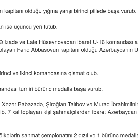
kapitanı olduğu yığma yarışı birinci pillədə başa vurub.
an isə üçüncü yeri tutub.
zadə və Lalə Hüseynovadan ibarət U-16 komandası alt
oplayan Fərid Abbasovun kapitanı olduğu Azərbaycanın 
inci və ikinci komandasına qismət olub.
andası turniri bürünc medalla başa vurub.
əzər Babazadə, Şiroğlan Talıbov və Murad İbrahimlinin
ib. 7 xal toplayan kişi şahmatçılardan ibarət Azərbaycan
i ölkələrin şahmat çempionatını 2 qızıl və 1 bürünc medal