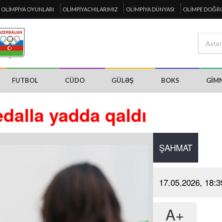
OLIMPIYA OYUNLARI
OLIMPIYACHILARIMIZ
OLIMPIYA DÜNYASI
OLIMPE DOĞR
FUTBOL
CÜDO
GÜLƏŞ
BOKS
GIM
dalla yadda qaldı
ŞAHMAT
17.05.2026, 18:3
A+