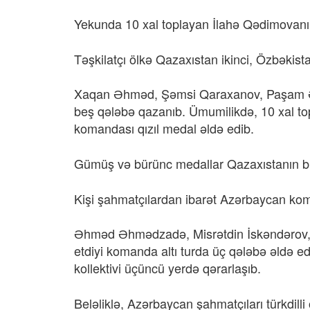
Yekunda 10 xal toplayan İlahə Qədimovanın 
Təşkilatçı ölkə Qazaxıstan ikinci, Özbəkist
Xaqan Əhməd, Şəmsi Qaraxanov, Paşam Əli
beş qələbə qazanıb. Ümumilikdə, 10 xal t
komandası qızıl medal əldə edib.
Gümüş və bürünc medallar Qazaxıstanın bir
Kişi şahmatçılardan ibarət Azərbaycan kom
Əhməd Əhmədzadə, Misrətdin İskəndərov, X
etdiyi komanda altı turda üç qələbə əldə ed
kollektivi üçüncü yerdə qərarlaşıb.
Beləliklə, Azərbaycan şahmatçıları türkdill