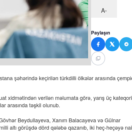
A-
Paylaşın
ana şəhərində keçirilən türkdilli ölkələr arasında çempi
t xidmətindən verilən məlumata görə, yarış üç kateqori
ar arasında təşkil olunub.
Gövhər Beydullayeva, Xanım Balacayeva və Gülnar
li altı görüşdə dörd qələbə qazanıb, iki heç-heçəyə nail