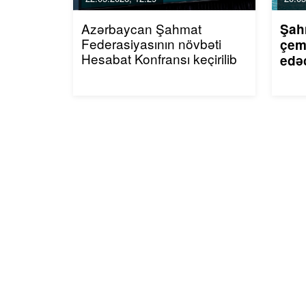
Azərbaycan Şahmat
Şah
Federasiyasının növbəti
çem
Hesabat Konfransı keçirilib
edə