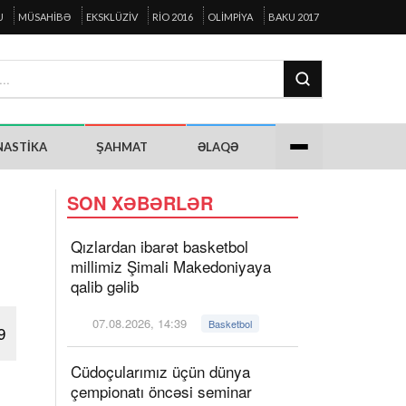
U
MÜSAHIBƏ
EKSKLÜZIV
RIO 2016
OLIMPIYA
BAKU 2017
NASTIKA
ŞAHMAT
ƏLAQƏ
SON XƏBƏRLƏR
Qızlardan ibarət basketbol
millimiz Şimali Makedoniyaya
qalib gəlib
07.08.2026, 14:39
Basketbol
9
Cüdoçularımız üçün dünya
çempionatı öncəsi seminar