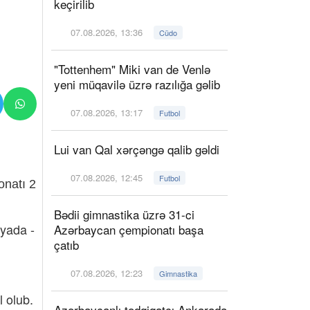
keçirilib
07.08.2026, 13:36
Cüdo
"Tottenhem" Miki van de Venlə
yeni müqavilə üzrə razılığa gəlib
07.08.2026, 13:17
Futbol
Lui van Qal xərçəngə qalib gəldi
07.08.2026, 12:45
Futbol
onatı 2
Bədii gimnastika üzrə 31-ci
yada -
Azərbaycan çempionatı başa
çatıb
07.08.2026, 12:23
Gimnastika
 olub.
Azərbaycanlı tədqiqatçı Ankarada