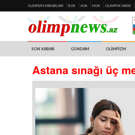
OLIMPIZM XƏBƏRLƏRI
BOK
AOK
MOK
OLIMPIYA TARIXI
SON XƏBƏR
GÜNDƏM
OLIMPIZM
Astana sınağı üç me