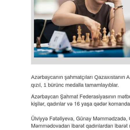
Azərbaycanın şahmatçıları Qazaxıstanın Ast
qızıl, 1 bürünc medalla tamamlayıblar.
Azərbaycan Şahmat Federasiyasının mətbua
kişilər, qadınlar və 16 yaşa qədər komandal
Ülviyyə Fətəliyeva, Günay Məmmədzadə, 
Məmmədovadan ibarət qadınlardan ibarət mil