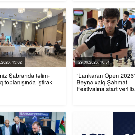
.2026, 13:02
29.06.2026, 10:31
imiz Şabranda təlim-
“Lankaran Open 2026
 toplanışında iştirak
Beynəlxalq Şahmat
Festivalına start verilib