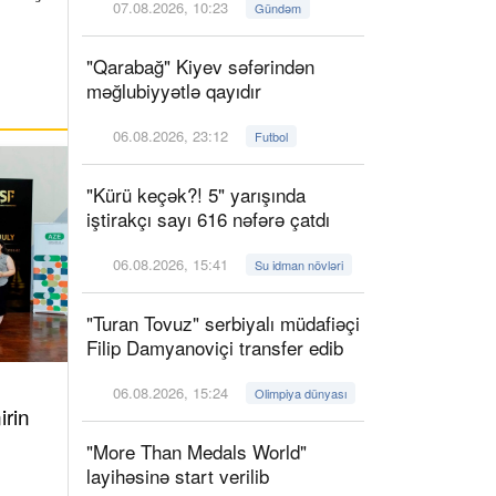
07.08.2026, 10:23
Gündəm
"Qarabağ" Kiyev səfərindən
məğlubiyyətlə qayıdır
06.08.2026, 23:12
Futbol
"Kürü keçək?! 5" yarışında
iştirakçı sayı 616 nəfərə çatdı
06.08.2026, 15:41
Su idman növləri
"Turan Tovuz" serbiyalı müdafiəçi
Filip Damyanoviçi transfer edib
06.08.2026, 15:24
Olimpiya dünyası
irin
"More Than Medals World"
layihəsinə start verilib