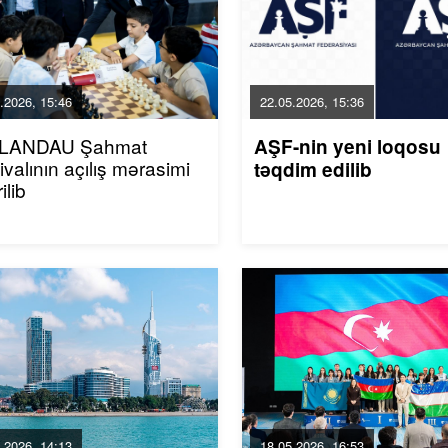
.2026, 15:46
22.05.2026, 15:36
i LANDAU Şahmat
AŞF-nin yeni loqosu
ivalının açılış mərasimi
təqdim edilib
ilib
.2026, 14:13
18.05.2026, 16:53