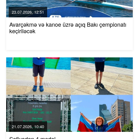
23.07.2026, 12:51
Avarçəkmə və kanoe üzrə açıq Bakı çempionatı
keçiriləcək
21.07.2026, 10:40
Sofiyadan 4 medal