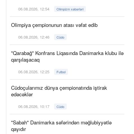
06.08.2026, 12:54
Olimpizm xəbərləri
Olimpiya çempionunun atası vəfat edib
06.08.2026, 12:46
Cüdo
"Qarabağ" Konfrans Liqasında Danimarka klubu ilə
qarşılaşacaq
06.08.2026, 12:25
Futbol
Cüdoçularımız dünya çempionatında iştirak
edəcəklər
06.08.2026, 10:17
Cüdo
"Sabah" Danimarka səfərindən məğlubiyyətlə
qayıdır