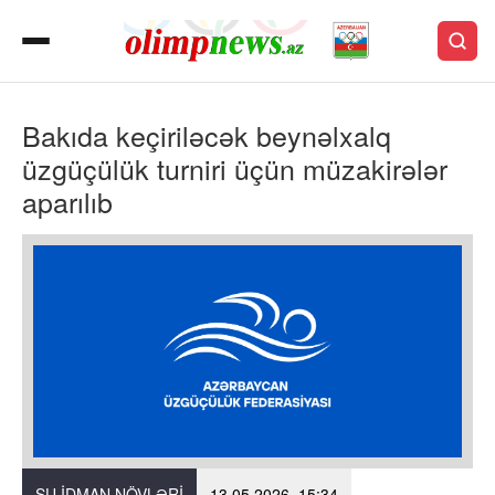
Bakıda keçiriləcək beynəlxalq
üzgüçülük turniri üçün müzakirələr
aparılıb
SU IDMAN NÖVLƏRI
13.05.2026, 15:34