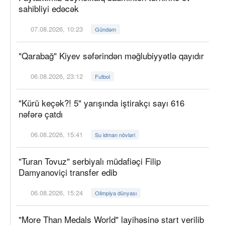
sahibliyi edəcək
07.08.2026, 10:23
Gündəm
"Qarabağ" Kiyev səfərindən məğlubiyyətlə qayıdır
06.08.2026, 23:12
Futbol
"Kürü keçək?! 5" yarışında iştirakçı sayı 616
nəfərə çatdı
06.08.2026, 15:41
Su idman növləri
"Turan Tovuz" serbiyalı müdafiəçi Filip
Damyanoviçi transfer edib
06.08.2026, 15:24
Olimpiya dünyası
"More Than Medals World" layihəsinə start verilib