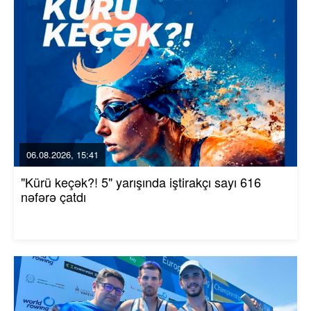
06.08.2026, 15:41
"Kürü keçək?! 5" yarışında iştirakçı sayı 616
nəfərə çatdı