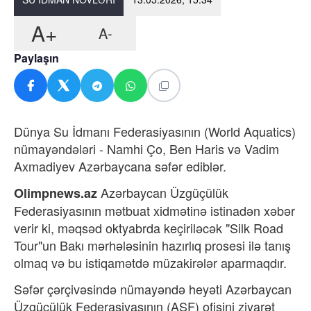
A+
A-
Paylaşın
Dünya Su İdmanı Federasiyasının (World Aquatics)
nümayəndələri - Namhi Ço, Ben Haris və Vadim
Axmadiyev Azərbaycana səfər ediblər.
Azərbaycan Üzgüçülük
Olimpnews.az
Federasiyasının mətbuat xidmətinə istinadən xəbər
verir ki, məqsəd oktyabrda keçiriləcək "Silk Road
Tour"un Bakı mərhələsinin hazırlıq prosesi ilə tanış
olmaq və bu istiqamətdə müzakirələr aparmaqdır.
Səfər çərçivəsində nümayəndə heyəti Azərbaycan
Üzgüçülük Federasiyasının (ASF) ofisini ziyarət