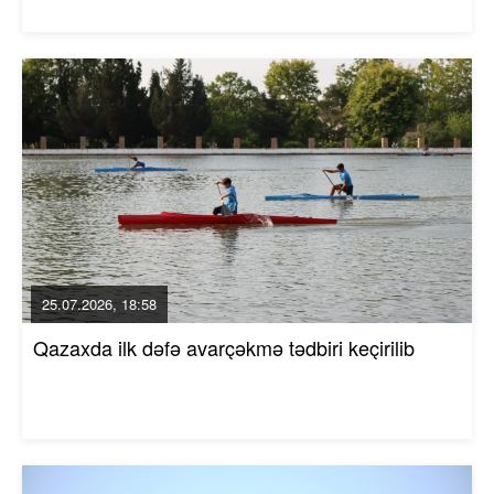
25.07.2026, 18:58
Qazaxda ilk dəfə avarçəkmə tədbiri keçirilib