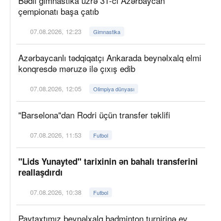
Bədii gimnastika üzrə 31-ci Azərbaycan
çempionatı başa çatıb
07.08.2026, 12:23
Gimnastika
Azərbaycanlı tədqiqatçı Ankarada beynəlxalq elmi
konqresdə məruzə ilə çıxış edib
07.08.2026, 12:05
Olimpiya dünyası
"Barselona"dan Rodri üçün transfer təklifi
07.08.2026, 11:53
Futbol
"Lids Yunayted" tarixinin ən bahalı transferini
reallaşdırdı
07.08.2026, 10:38
Futbol
Paytaxtımız beynəlxalq badminton turnirinə ev