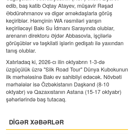
edib, baş katib Oqtay Atayev, müşavir Rəşad
Əbdürəhmanov və digər əməkdaşlarla görüş
keçiriblər. Həmçinin WA rəsmiləri yarışın
keçiriləcəyi Bakı Su İdmanı Sarayında olublar,
arenanın direktoru Əjdər Abbasovla, işçilərlə
görüşüblər və təşkilati işlərin gedişatı ilə yaxından
tanış olublar.
Xatırladaq ki, 2026-cı ilin oktyabrın 1-3-də
üzgüçülük üzrə "Silk Road Tour" Dünya Kubokunun
ilk mərhələsinə Bakı ev sahibliyi edəcək. Növbəti
mərhələlər isə Özbəkistanın Daşkənd (8-10
oktyabr) və Qazaxıstanın Astana (15-17 oktyabr)
şəhərlərində baş tutacaq.
DİGƏR XƏBƏRLƏR