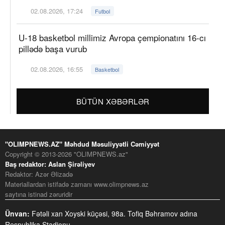
02.08.2026, 17:24
Futbol
U-18 basketbol millimiz Avropa çempionatını 16-cı
pillədə başa vurub
02.08.2026, 16:55
Basketbol
BÜTÜN XƏBƏRLƏR
"OLIMPNEWS.AZ" Məhdud Məsuliyyətli Cəmiyyət
Copyright © 2013-2026 "OLIMPNEWS.az"
Baş redaktor: Aslan Şirəliyev
Redaktor: Azər Əlizadə
Materiallardan istifadə zamanı www.olimpnews.az
saytına istinad zəruridir
Ünvan:
Fətəli xan Xoyski küçəsi, 98a. Tofiq Bəhramov adına
Respublika Stadionu