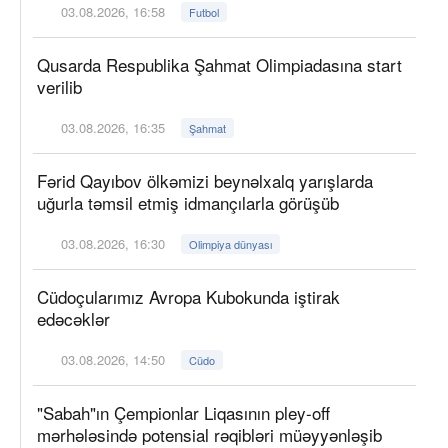
03.08.2026, 16:58
Futbol
Qusarda Respublika Şahmat Olimpiadasına start
verilib
03.08.2026, 16:35
Şahmat
Fərid Qayıbov ölkəmizi beynəlxalq yarışlarda
uğurla təmsil etmiş idmançılarla görüşüb
03.08.2026, 16:30
Olimpiya dünyası
Cüdoçularımız Avropa Kubokunda iştirak
edəcəklər
03.08.2026, 14:50
Cüdo
"Sabah"ın Çempionlar Liqasının pley-off
mərhələsində potensial rəqibləri müəyyənləşib