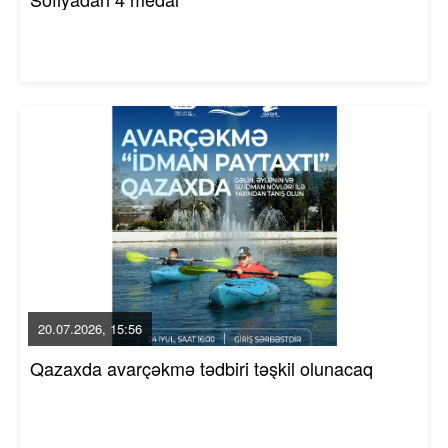
20.07.2026, 15:56
Qazaxda avarçəkmə tədbiri təşkil olunacaq