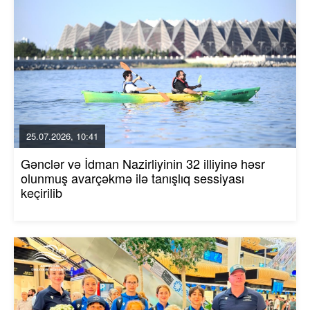
25.07.2026, 10:41
Gənclər və İdman Nazirliyinin 32 illiyinə həsr
olunmuş avarçəkmə ilə tanışlıq sessiyası
keçirilib