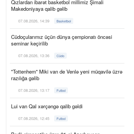
Qızlardan ibarət basketbol millimiz Şimali
Makedoniyaya qalib gəlib
07.08.2026, 14:39
Basketbol
Cüdoçularımız üçün dünya çempionatı öncəsi
seminar keçirilib
07.08.2026, 13:36
Cüdo
"Tottenhem" Miki van de Venlə yeni müqavilə üzrə
razılığa gəlib
07.08.2026, 13:17
Futbol
Lui van Qal xərçəngə qalib gəldi
07.08.2026, 12:45
Futbol