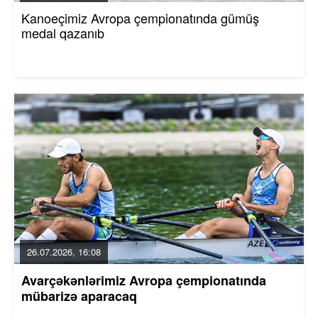
Kanoeçimiz Avropa çempionatında gümüş
medal qazanıb
26.07.2026, 16:08
Avarçəkənlərimiz Avropa çempionatında
mübarizə aparacaq