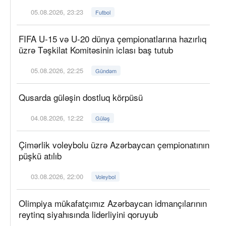
05.08.2026, 23:23
Futbol
FIFA U-15 və U-20 dünya çempionatlarına hazırlıq
üzrə Təşkilat Komitəsinin iclası baş tutub
05.08.2026, 22:25
Gündəm
Qusarda güləşin dostluq körpüsü
04.08.2026, 12:22
Güləş
Çimərlik voleybolu üzrə Azərbaycan çempionatının
püşkü atılıb
03.08.2026, 22:00
Voleybol
Olimpiya mükafatçımız Azərbaycan idmançılarının
reytinq siyahısında liderliyini qoruyub