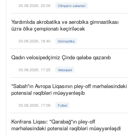
03.08.2026, 20:00
Olimpizm xəbərləri
Yardımlıda akrobatika və aerobika gimnastikası
üzrə ölkə çempionatı keçiriləcək
03.08.2026, 18:40
Gimnastika
Qadın velosipedçimiz Çində qələbə qazanıb
03.08.2026, 17:25
Velosiped
"Sabah"ın Avropa Liqasının pley-off mərhələsindəki
potensial rəqibləri müəyyənləşib
03.08.2026, 17:06
Futbol
Konfrans Liqası: "Qarabağ"ın pley-off
mərhələsindəki potensial rəqibləri müəyyənləşdi