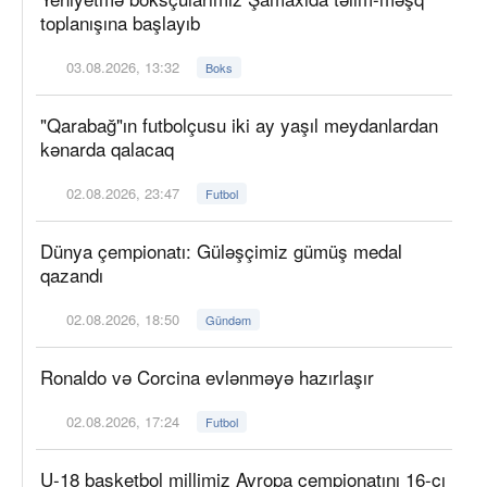
toplanışına başlayıb
03.08.2026, 13:32
Boks
"Qarabağ"ın futbolçusu iki ay yaşıl meydanlardan
kənarda qalacaq
02.08.2026, 23:47
Futbol
Dünya çempionatı: Güləşçimiz gümüş medal
qazandı
02.08.2026, 18:50
Gündəm
Ronaldo və Corcina evlənməyə hazırlaşır
02.08.2026, 17:24
Futbol
U-18 basketbol millimiz Avropa çempionatını 16-cı