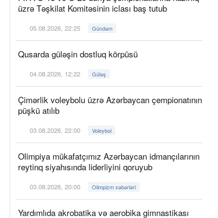
üzrə Təşkilat Komitəsinin iclası baş tutub
05.08.2026, 22:25
Gündəm
Qusarda güləşin dostluq körpüsü
04.08.2026, 12:22
Güləş
Çimərlik voleybolu üzrə Azərbaycan çempionatının
püşkü atılıb
03.08.2026, 22:00
Voleybol
Olimpiya mükafatçımız Azərbaycan idmançılarının
reytinq siyahısında liderliyini qoruyub
03.08.2026, 20:00
Olimpizm xəbərləri
Yardımlıda akrobatika və aerobika gimnastikası