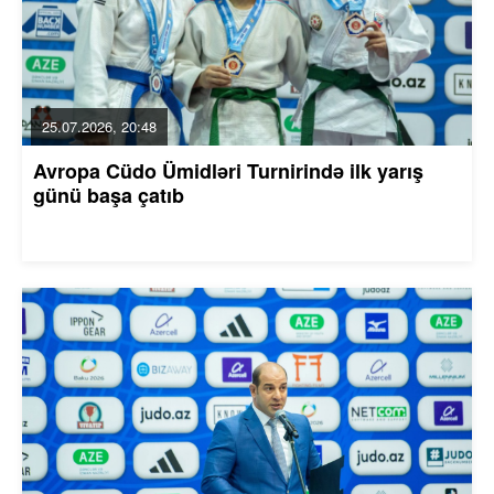
25.07.2026, 20:48
Avropa Cüdo Ümidləri Turnirində ilk yarış
günü başa çatıb