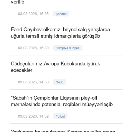
verilib
03.08.2026, 16:35
Şahmat
Fərid Qayıbov ölkəmizi beynəlxalq yarışlarda
uğurla təmsil etmiş idmançılarla görüşüb
03.08.2026, 16:30
Olimpiya dünyası
Cüdoçularımız Avropa Kubokunda iştirak
edəcəklər
03.08.2026, 14:50
Cüdo
"Sabah"ın Çempionlar Liqasının pley-off
mərhələsində potensial rəqibləri müəyyənləşib
03.08.2026, 14:32
Futbol
Yeniyetmə boksçularımız Şamaxıda təlim-məşq