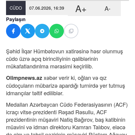
A+
A-
CÜDO
07.06.2026, 16:39
Paylaşın
Şəhid İlqar Hümbətovun xatirəsinə həsr olunmuş
cüdo üzrə açıq birinciliyinin qaliblərinin
mükafatlandırılma mərasimi keçirilib.
xəbər verir ki,
oğlan və qız
Olimpnews.az
cüdoçuların mübarizə apardığı turnirdə yer tutmuş
idmançılar təltif ediliblər.
Medalları Azərbaycan Cüdo Federasiyasının (ACF)
icraçı vitse-prezidenti Rəşad Rəsullu, ACF
prezidentinin müşaviri Natiq Bağırov, baş katibinin
müavini və idman direktoru Kamran Talıbov, eləcə
də elm və təhsil nazirinin müşaviri Rüstəm Ağayev