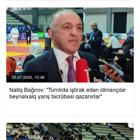
25.07.2026, 10:48
Natiq Bağırov: "Turnirdə iştirak edən idmançılar
beynəlxalq yarış təcrübəsi qazanırlar"