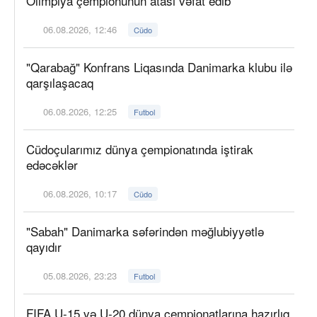
Olimpiya çempionunun atası vəfat edib
06.08.2026, 12:46
Cüdo
"Qarabağ" Konfrans Liqasında Danimarka klubu ilə
qarşılaşacaq
06.08.2026, 12:25
Futbol
Cüdoçularımız dünya çempionatında iştirak
edəcəklər
06.08.2026, 10:17
Cüdo
"Sabah" Danimarka səfərindən məğlubiyyətlə
qayıdır
05.08.2026, 23:23
Futbol
FIFA U-15 və U-20 dünya çempionatlarına hazırlıq