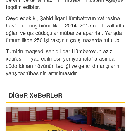
təqdim ediblər.
Qeyd edək ki, Şəhid İlqar Hümbətovun xatirəsinə
həsr olunmuş birincilikdə 2014–2015-ci il təvəllüdlü
oğlan və qız cüdoçular mübarizə aparırlar. Yarışda
ümumilikdə 250 iştirakçının çıxışı nəzərdə tutulub.
Turnirin məqsədi şəhid İlqar Hümbətovun əziz
xatirəsinin yad edilməsi, yeniyetmələr arasında
cüdo idman növünün təbliği və gənc idmançıların
yarış təcrübəsinin artırılmasıdır.
DİGƏR XƏBƏRLƏR