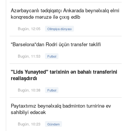
Azərbaycanlı tədqiqatçı Ankarada beynəlxalq elmi
konqresdə məruzə ilə çıxış edib
Bugün, 12:05
Olimpiya dünyası
"Barselona"dan Rodri üçün transfer təklifi
Bugün, 11:53
Futbol
"Lids Yunayted" tarixinin ən bahalı transferini
reallaşdırdı
Bugün, 10:38
Futbol
Paytaxtımız beynəlxalq badminton turnirinə ev
sahibliyi edəcək
Bugün, 10:23
Gündəm