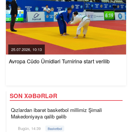
25.07.2026, 10:13
Avropa Cüdo Ümidləri Turnirinə start verilib
SON XƏBƏRLƏR
Qızlardan ibarət basketbol millimiz Şimali
Makedoniyaya qalib gəlib
Bugün, 14:39
Basketbol