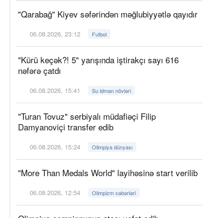
"Qarabağ" Kiyev səfərindən məğlubiyyətlə qayıdır
06.08.2026, 23:12
Futbol
"Kürü keçək?! 5" yarışında iştirakçı sayı 616
nəfərə çatdı
06.08.2026, 15:41
Su idman növləri
"Turan Tovuz" serbiyalı müdafiəçi Filip
Damyanoviçi transfer edib
06.08.2026, 15:24
Olimpiya dünyası
"More Than Medals World" layihəsinə start verilib
06.08.2026, 12:54
Olimpizm xəbərləri