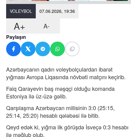
VOLEYBOL
07.06.2026, 19:36
A+
A-
Paylaşın
Azərbaycanın qadın voleybolçulardan ibarət
yığması Avropa Liqasında növbəti matçını keçirib.
Faiq Qarayevin baş məşqçi olduğu komanda
Estoniya ilə üz-üzə gəlib.
Qarşılaşma Azərbaycan millisinin 3:0 (25:15,
25:14, 25:20) hesablı qələbəsi ilə bitib.
Qeyd edək ki, yığma ilk görüşdə İsveçə 0:3 hesabı
ilə məğlub olub.