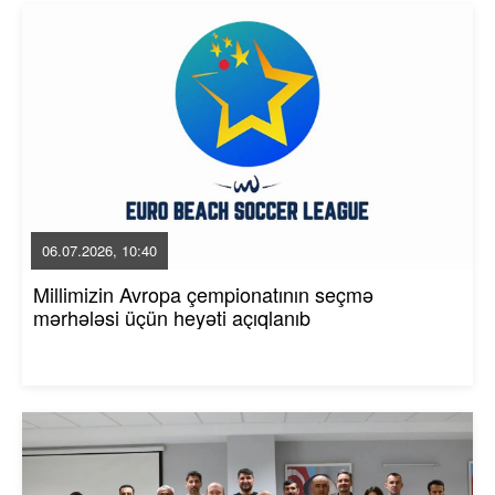
06.07.2026, 10:40
Millimizin Avropa çempionatının seçmə
mərhələsi üçün heyəti açıqlanıb