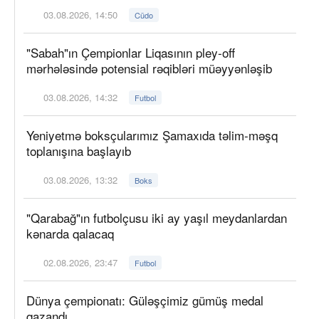
03.08.2026, 14:50
Cüdo
"Sabah"ın Çempionlar Liqasının pley-off
mərhələsində potensial rəqibləri müəyyənləşib
03.08.2026, 14:32
Futbol
Yeniyetmə boksçularımız Şamaxıda təlim-məşq
toplanışına başlayıb
03.08.2026, 13:32
Boks
"Qarabağ"ın futbolçusu iki ay yaşıl meydanlardan
kənarda qalacaq
02.08.2026, 23:47
Futbol
Dünya çempionatı: Güləşçimiz gümüş medal
qazandı