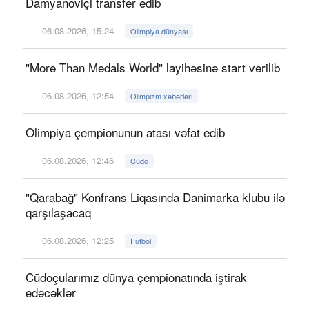
Damyanoviçi transfer edib
06.08.2026, 15:24
Olimpiya dünyası
"More Than Medals World" layihəsinə start verilib
06.08.2026, 12:54
Olimpizm xəbərləri
Olimpiya çempionunun atası vəfat edib
06.08.2026, 12:46
Cüdo
"Qarabağ" Konfrans Liqasında Danimarka klubu ilə
qarşılaşacaq
06.08.2026, 12:25
Futbol
Cüdoçularımız dünya çempionatında iştirak
edəcəklər