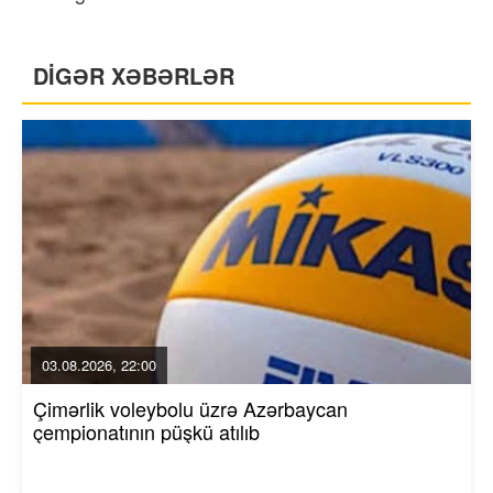
DİGƏR XƏBƏRLƏR
03.08.2026, 22:00
Çimərlik voleybolu üzrə Azərbaycan
çempionatının püşkü atılıb