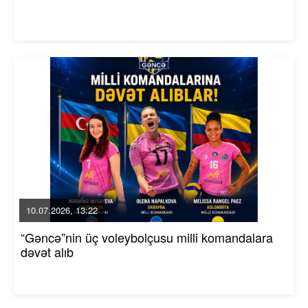
10.07.2026, 13:22
“Gəncə”nin üç voleybolçusu milli komandalara
dəvət alıb