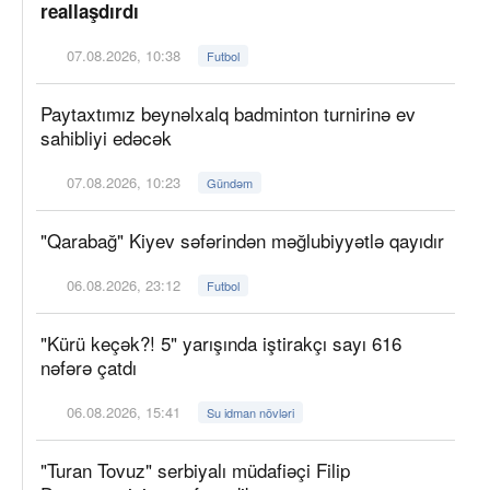
reallaşdırdı
07.08.2026, 10:38
Futbol
Paytaxtımız beynəlxalq badminton turnirinə ev
sahibliyi edəcək
07.08.2026, 10:23
Gündəm
"Qarabağ" Kiyev səfərindən məğlubiyyətlə qayıdır
06.08.2026, 23:12
Futbol
"Kürü keçək?! 5" yarışında iştirakçı sayı 616
nəfərə çatdı
06.08.2026, 15:41
Su idman növləri
"Turan Tovuz" serbiyalı müdafiəçi Filip