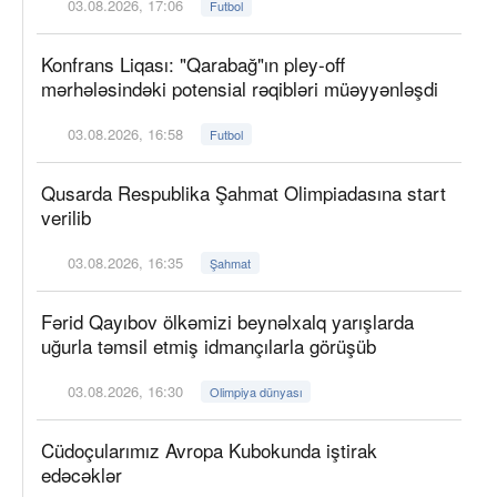
03.08.2026, 17:06
Futbol
Konfrans Liqası: "Qarabağ"ın pley-off
mərhələsindəki potensial rəqibləri müəyyənləşdi
03.08.2026, 16:58
Futbol
Qusarda Respublika Şahmat Olimpiadasına start
verilib
03.08.2026, 16:35
Şahmat
Fərid Qayıbov ölkəmizi beynəlxalq yarışlarda
uğurla təmsil etmiş idmançılarla görüşüb
03.08.2026, 16:30
Olimpiya dünyası
Cüdoçularımız Avropa Kubokunda iştirak
edəcəklər