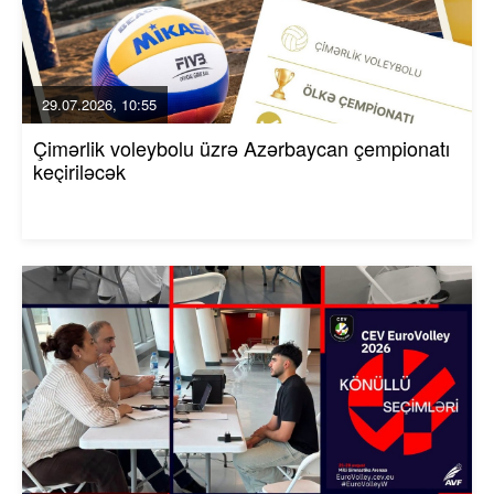
29.07.2026, 10:55
Çimərlik voleybolu üzrə Azərbaycan çempionatı
keçiriləcək