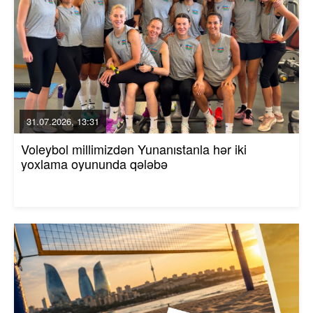
31.07.2026, 13:31
Voleybol millimizdən Yunanıstanla hər iki
yoxlama oyununda qələbə