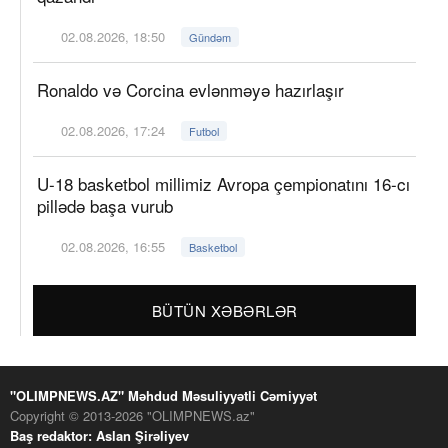
02.08.2026, 18:50
Gündəm
Ronaldo və Corcina evlənməyə hazırlaşır
02.08.2026, 17:24
Futbol
U-18 basketbol millimiz Avropa çempionatını 16-cı
pillədə başa vurub
02.08.2026, 16:55
Basketbol
BÜTÜN XƏBƏRLƏR
"OLIMPNEWS.AZ" Məhdud Məsuliyyətli Cəmiyyət
Copyright © 2013-2026 "OLIMPNEWS.az"
Baş redaktor: Aslan Şirəliyev