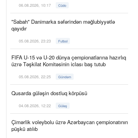
06.08.2026, 10:17
Cüdo
"Sabah" Danimarka səfərindən məğlubiyyətlə
qayıdır
05.08.2026, 23:23
Futbol
FIFA U-15 və U-20 dünya çempionatlarına hazırlıq
üzrə Təşkilat Komitəsinin iclası baş tutub
05.08.2026, 22:25
Gündəm
Qusarda güləşin dostluq körpüsü
04.08.2026, 12:22
Güləş
Çimərlik voleybolu üzrə Azərbaycan çempionatının
püşkü atılıb