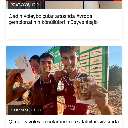
27.07.2026, 17:24
Qadın voleybolçular arasında Avropa
çempionatının könüllüləri müəyyənləşib
13.07.2026, 01:30
Çimərlik voleybolçularımız mükafatçılar sırasında