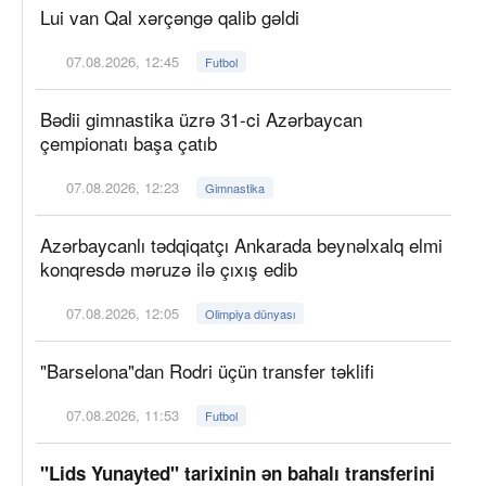
Lui van Qal xərçəngə qalib gəldi
07.08.2026, 12:45
Futbol
Bədii gimnastika üzrə 31-ci Azərbaycan
çempionatı başa çatıb
07.08.2026, 12:23
Gimnastika
Azərbaycanlı tədqiqatçı Ankarada beynəlxalq elmi
konqresdə məruzə ilə çıxış edib
07.08.2026, 12:05
Olimpiya dünyası
"Barselona"dan Rodri üçün transfer təklifi
07.08.2026, 11:53
Futbol
"Lids Yunayted" tarixinin ən bahalı transferini