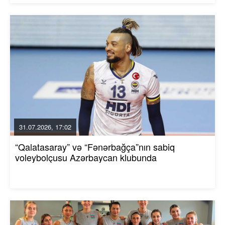
31.07.2026, 17:02
“Qalatasaray” və “Fənərbağça”nın sabiq
voleybolçusu Azərbaycan klubunda