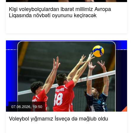
Kişi voleybolçulardan ibarət millimiz Avropa
Liqasında növbəti oyununu keçirəcək
07.06.2026, 19:50
Voleybol yığmamız İsveçə də məğlub oldu