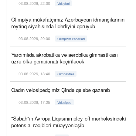
03.08.2026, 22:00
Voleybol
Olimpiya mükafatçımız Azərbaycan idmançılarının
reytinq siyahısında liderliyini qoruyub
03.08.2026, 20:00
Olimpizm xəbərləri
Yardımlıda akrobatika və aerobika gimnastikası
üzrə ölkə çempionatı keçiriləcək
03.08.2026, 18:40
Gimnastika
Qadın velosipedçimiz Çində qələbə qazanıb
03.08.2026, 17:25
Velosiped
"Sabah"ın Avropa Liqasının pley-off mərhələsindəki
potensial rəqibləri müəyyənləşib