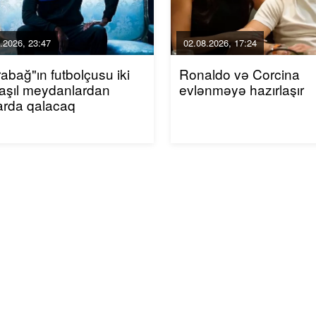
.2026, 23:47
02.08.2026, 17:24
abağ"ın futbolçusu iki
Ronaldo və Corcina
aşıl meydanlardan
evlənməyə hazırlaşır
arda qalacaq