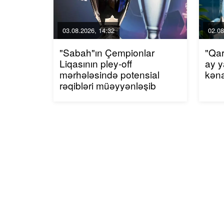
03.08.2026, 14:32
02.08
"Sabah"ın Çempionlar
"Qar
Liqasının pley-off
ay y
mərhələsində potensial
kən
rəqibləri müəyyənləşib