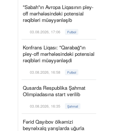
"Sabah"ın Avropa Liqasının pley-
off mərhələsindəki potensial
rəqibləri müəyyənləşib
03.08.2026, 17:06
Futbol
Konfrans Liqası: "Qarabağ"ın
pley-off mərhələsindəki potensial
rəqibləri müəyyənləşdi
03.08.2026, 16:58
Futbol
Qusarda Respublika Şahmat
Olimpiadasına start verilib
03.08.2026, 16:35
Şahmat
Fərid Qayıbov ölkəmizi
beynəlxalq yarışlarda uğurla