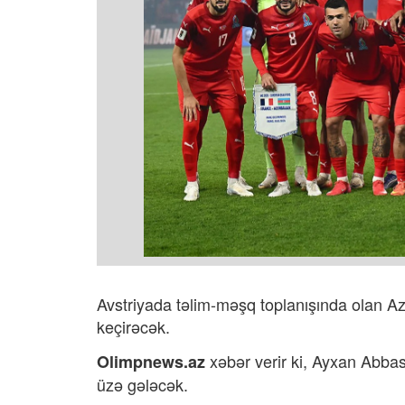
Avstriyada təlim-məşq toplanışında olan A
keçirəcək.
xəbər verir ki,
Ayxan Abbaso
Olimpnews.az
üzə gələcək.