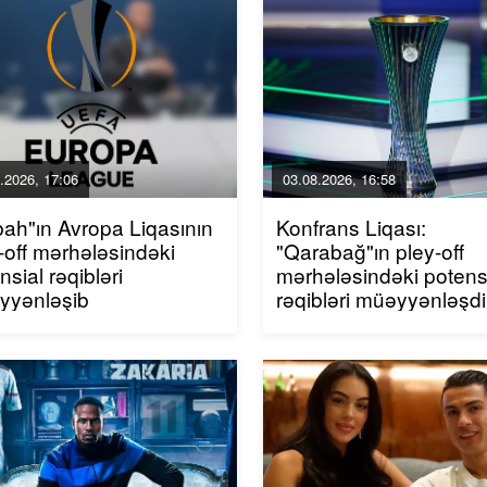
.2026, 17:06
03.08.2026, 16:58
ah"ın Avropa Liqasının
Konfrans Liqası:
-off mərhələsindəki
"Qarabağ"ın pley-off
nsial rəqibləri
mərhələsindəki potens
yyənləşib
rəqibləri müəyyənləşdi