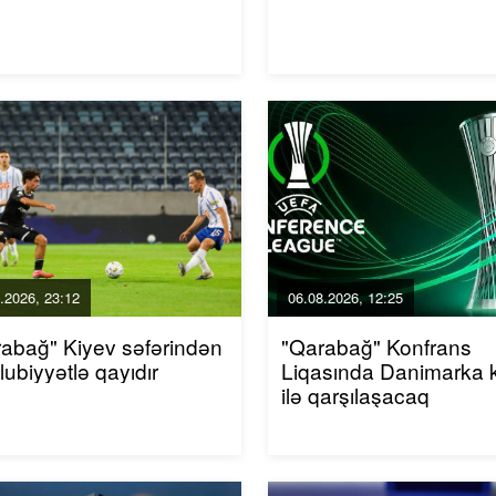
.2026, 23:12
06.08.2026, 12:25
abağ" Kiyev səfərindən
"Qarabağ" Konfrans
ubiyyətlə qayıdır
Liqasında Danimarka 
ilə qarşılaşacaq