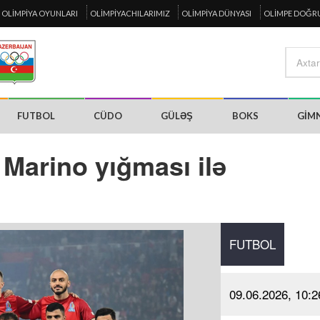
OLIMPIYA OYUNLARI
OLIMPIYACHILARIMIZ
OLIMPIYA DÜNYASI
OLIMPE DOĞR
FUTBOL
CÜDO
GÜLƏŞ
BOKS
GIM
 Marino yığması ilə
FUTBOL
09.06.2026, 10:2