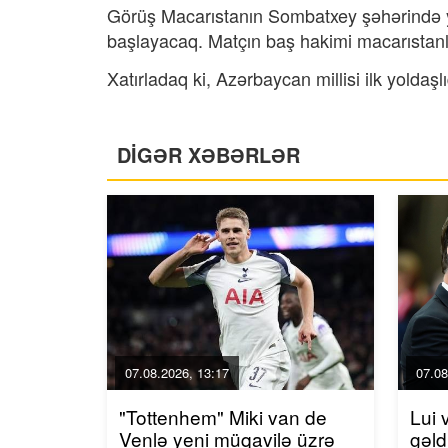
Görüş Macarıstanın Sombatxey şəhərində ye
başlayacaq. Matçın baş hakimi macarıstan
Xatırladaq ki, Azərbaycan millisi ilk yolda
DİGƏR XƏBƏRLƏR
07.08.2026, 13:17
07.08
"Tottenhem" Miki van de
Lui 
Venlə yeni müqavilə üzrə
gəld