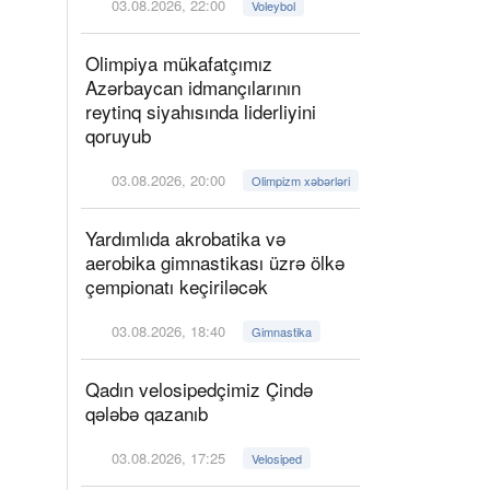
03.08.2026, 22:00
Voleybol
Olimpiya mükafatçımız
Azərbaycan idmançılarının
reytinq siyahısında liderliyini
qoruyub
03.08.2026, 20:00
Olimpizm xəbərləri
Yardımlıda akrobatika və
aerobika gimnastikası üzrə ölkə
çempionatı keçiriləcək
03.08.2026, 18:40
Gimnastika
Qadın velosipedçimiz Çində
qələbə qazanıb
03.08.2026, 17:25
Velosiped