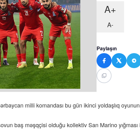
A+
A-
Paylaşın
zərbaycan milli komandası bu gün ikinci yoldaşlıq oyunu
vun baş məşqçisi olduğu kollektiv San Marino yığması i