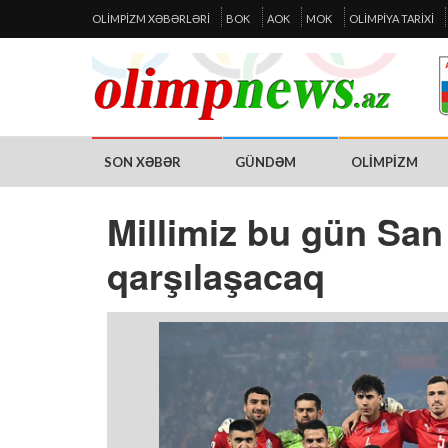
OLIMPIZM XƏBƏRLƏRI
BOK
AOK
MOK
OLIMPIYA TARIXI
SON XƏBƏR
GÜNDƏM
OLIMPIZM
Millimiz bu gün San
qarşılaşacaq