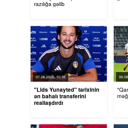
razılığa gəlib
07.08.2026, 10:38
06.08
"Qar
"Lids Yunayted" tarixinin
məğl
ən bahalı transferini
reallaşdırdı