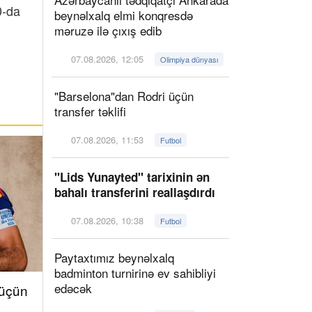
0-da
beynəlxalq elmi konqresdə
məruzə ilə çıxış edib
07.08.2026, 12:05
Olimpiya dünyası
"Barselona"dan Rodri üçün
transfer təklifi
07.08.2026, 11:53
Futbol
"Lids Yunayted" tarixinin ən
bahalı transferini reallaşdırdı
07.08.2026, 10:38
Futbol
Paytaxtımız beynəlxalq
badminton turnirinə ev sahibliyi
edəcək
 üçün