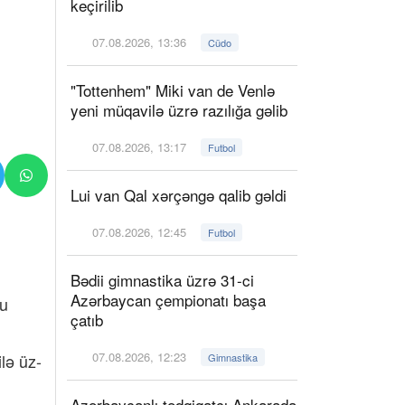
keçirilib
07.08.2026, 13:36
Cüdo
"Tottenhem" Miki van de Venlə
yeni müqavilə üzrə razılığa gəlib
07.08.2026, 13:17
Futbol
Lui van Qal xərçəngə qalib gəldi
07.08.2026, 12:45
Futbol
Bədii gimnastika üzrə 31-ci
Azərbaycan çempionatı başa
nu
çatıb
07.08.2026, 12:23
lə üz-
Gimnastika
Azərbaycanlı tədqiqatçı Ankarada