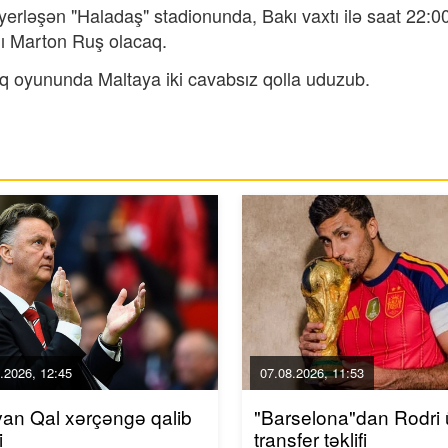
rləşən "Haladaş" stadionunda, Bakı vaxtı ilə saat 22:0
lı Marton Ruş olacaq.
şlıq oyununda Maltaya iki cavabsız qolla uduzub.
.2026, 12:45
07.08.2026, 11:53
van Qal xərçəngə qalib
"Barselona"dan Rodri
i
transfer təklifi