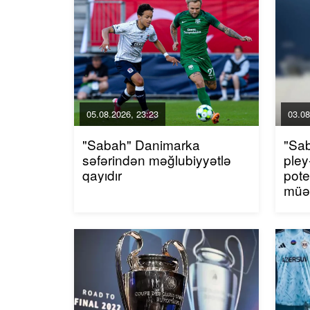
05.08.2026, 23:23
03.08
"Sabah" Danimarka
"Sab
səfərindən məğlubiyyətlə
pley
qayıdır
pote
müə