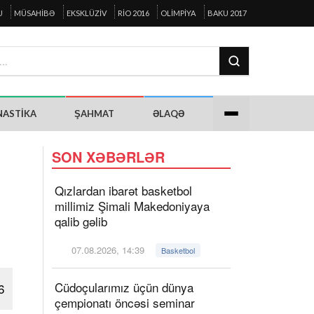
U
MÜSAHIBƏ
EKSKLÜZIV
RIO 2016
OLIMPIYA
BAKU 2017
NASTIKA
ŞAHMAT
ƏLAQƏ
SON XƏBƏRLƏR
Qızlardan ibarət basketbol
millimiz Şimali Makedoniyaya
qalib gəlib
07.08.2026, 14:39
Basketbol
Cüdoçularımız üçün dünya
6
çempionatı öncəsi seminar