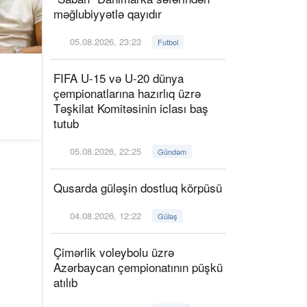
məğlubiyyətlə qayıdır
05.08.2026, 23:23
Futbol
FIFA U-15 və U-20 dünya
çempionatlarına hazırlıq üzrə
Təşkilat Komitəsinin iclası baş
tutub
05.08.2026, 22:25
Gündəm
Qusarda güləşin dostluq körpüsü
04.08.2026, 12:22
Güləş
Çimərlik voleybolu üzrə
Azərbaycan çempionatının püşkü
atılıb