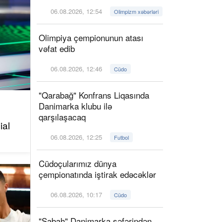
06.08.2026, 12:54
Olimpizm xəbərləri
Olimpiya çempionunun atası
vəfat edib
06.08.2026, 12:46
Cüdo
"Qarabağ" Konfrans Liqasında
Danimarka klubu ilə
qarşılaşacaq
ial
06.08.2026, 12:25
Futbol
Cüdoçularımız dünya
çempionatında iştirak edəcəklər
06.08.2026, 10:17
Cüdo
"Sabah" Danimarka səfərindən