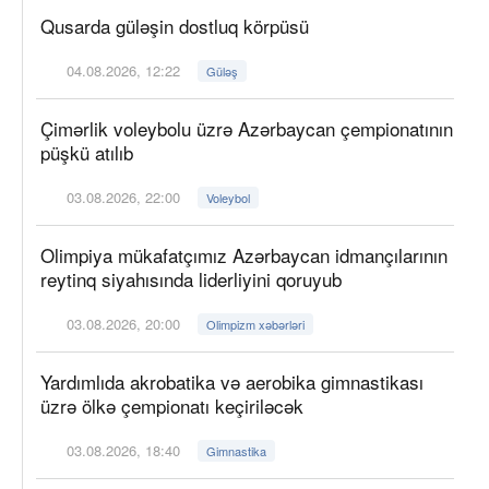
Qusarda güləşin dostluq körpüsü
04.08.2026, 12:22
Güləş
Çimərlik voleybolu üzrə Azərbaycan çempionatının
püşkü atılıb
03.08.2026, 22:00
Voleybol
Olimpiya mükafatçımız Azərbaycan idmançılarının
reytinq siyahısında liderliyini qoruyub
03.08.2026, 20:00
Olimpizm xəbərləri
Yardımlıda akrobatika və aerobika gimnastikası
üzrə ölkə çempionatı keçiriləcək
03.08.2026, 18:40
Gimnastika