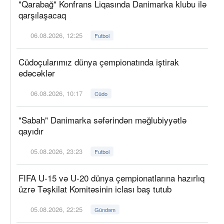
"Qarabağ" Konfrans Liqasında Danimarka klubu ilə
qarşılaşacaq
06.08.2026, 12:25
Futbol
Cüdoçularımız dünya çempionatında iştirak
edəcəklər
06.08.2026, 10:17
Cüdo
"Sabah" Danimarka səfərindən məğlubiyyətlə
qayıdır
05.08.2026, 23:23
Futbol
FIFA U-15 və U-20 dünya çempionatlarına hazırlıq
üzrə Təşkilat Komitəsinin iclası baş tutub
05.08.2026, 22:25
Gündəm