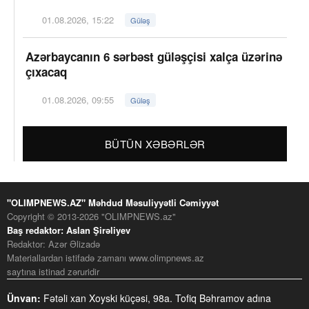
01.08.2026, 15:22
Güləş
Azərbaycanın 6 sərbəst güləşçisi xalça üzərinə
çıxacaq
01.08.2026, 09:55
Güləş
BÜTÜN XƏBƏRLƏR
"OLIMPNEWS.AZ" Məhdud Məsuliyyətli Cəmiyyət
Copyright © 2013-2026 "OLIMPNEWS.az"
Baş redaktor: Aslan Şirəliyev
Redaktor: Azər Əlizadə
Materiallardan istifadə zamanı www.olimpnews.az
saytına istinad zəruridir
Ünvan:
Fətəli xan Xoyski küçəsi, 98a. Tofiq Bəhramov adına