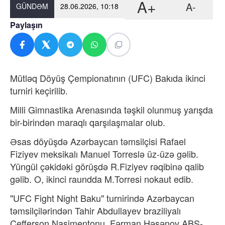
A+
A-
GÜNDƏM
28.06.2026, 10:18
Paylaşın
Mütləq Döyüş Çempionatının (UFC) Bakıda ikinci
turniri keçirilib.
Milli Gimnastika Arenasında təşkil olunmuş yarışda
bir-birindən maraqlı qarşılaşmalar olub.
Əsas döyüşdə Azərbaycan təmsilçisi Rafael
Fiziyev meksikalı Manuel Torreslə üz-üzə gəlib.
Yüngül çəkidəki görüşdə R.Fiziyev rəqibinə qalib
gəlib. O, ikinci raundda M.Torresi nokaut edib.
"UFC Fight Night Baku" turnirində Azərbaycan
təmsilçilərindən Tahir Abdullayev braziliyalı
Cefferson Nasimentonu, Fərman Həsənov ABŞ-