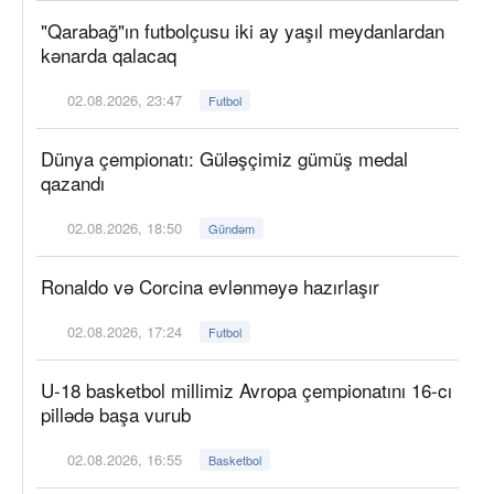
"Qarabağ"ın futbolçusu iki ay yaşıl meydanlardan
kənarda qalacaq
02.08.2026, 23:47
Futbol
Dünya çempionatı: Güləşçimiz gümüş medal
qazandı
02.08.2026, 18:50
Gündəm
Ronaldo və Corcina evlənməyə hazırlaşır
02.08.2026, 17:24
Futbol
U-18 basketbol millimiz Avropa çempionatını 16-cı
pillədə başa vurub
02.08.2026, 16:55
Basketbol