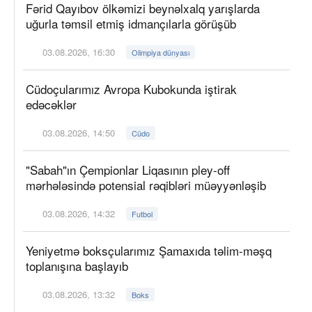
Fərid Qayıbov ölkəmizi beynəlxalq yarışlarda
uğurla təmsil etmiş idmançılarla görüşüb
03.08.2026, 16:30
Olimpiya dünyası
Cüdoçularımız Avropa Kubokunda iştirak
edəcəklər
03.08.2026, 14:50
Cüdo
"Sabah"ın Çempionlar Liqasının pley-off
mərhələsində potensial rəqibləri müəyyənləşib
03.08.2026, 14:32
Futbol
Yeniyetmə boksçularımız Şamaxıda təlim-məşq
toplanışına başlayıb
03.08.2026, 13:32
Boks