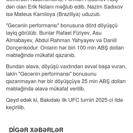
dən olan Erik Nolanı məğlub edib. Nazim Sadıxov
isə Mateus Kamiloya (Braziliya) uduzub.
"Gecənin performansı" bonusuna dörd döyüşçü
layiq görülüb. Bunlar Rafael Fiziyev, Asu
Almabayev, Abdul Rahman Yahyayev və Daniil
Donçenkodur. Onların hər biri 100 min ABŞ dolları
məbləğində mükafat qazanıb.
Bundan əlavə, döyüşü vaxtından əvvəl başa vuran,
lakin "Gecənin performansı" bonusunu
qazanmayan hər bir döyüşçüyə 25 min ABŞ dolları
məbləğində əlavə mükafat verilib.
Qeyd edək ki, Bakıdakı ilk UFC turniri 2025-ci ildə
keçirilib.
DİGƏR XƏBƏRLƏR