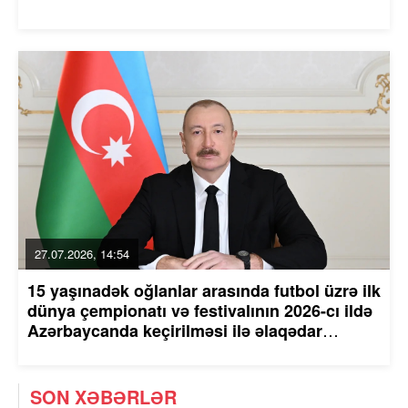
27.07.2026, 14:54
15 yaşınadək oğlanlar arasında futbol üzrə ilk
dünya çempionatı və festivalının 2026-cı ildə
Azərbaycanda keçirilməsi ilə əlaqədar
tədbirlər haqqında Azərbaycan Respublikası
Prezidentinin Sərəncamı
SON XƏBƏRLƏR