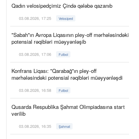
Qadın velosipedçimiz Çində qələbə qazanıb
03.08.2026, 17:25
Velosiped
"Sabah"ın Avropa Liqasının pley-off mərhələsindəki
potensial rəqibləri müəyyənləşib
03.08.2026, 17:06
Futbol
Konfrans Liqası: "Qarabağ"ın pley-off
mərhələsindəki potensial rəqibləri müəyyənləşdi
03.08.2026, 16:58
Futbol
Qusarda Respublika Şahmat Olimpiadasına start
verilib
03.08.2026, 16:35
Şahmat