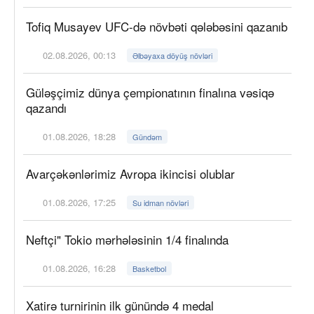
Tofiq Musayev UFC-də növbəti qələbəsini qazanıb
02.08.2026, 00:13
Əlbəyaxa döyüş növləri
Güləşçimiz dünya çempionatının finalına vəsiqə
qazandı
01.08.2026, 18:28
Gündəm
Avarçəkənlərimiz Avropa ikincisi olublar
01.08.2026, 17:25
Su idman növləri
Neftçi" Tokio mərhələsinin 1/4 finalında
01.08.2026, 16:28
Basketbol
Xatirə turnirinin ilk günündə 4 medal