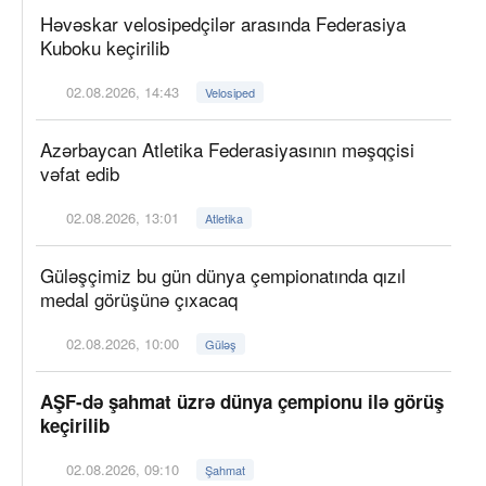
Həvəskar velosipedçilər arasında Federasiya
Kuboku keçirilib
02.08.2026, 14:43
Velosiped
Azərbaycan Atletika Federasiyasının məşqçisi
vəfat edib
02.08.2026, 13:01
Atletika
Güləşçimiz bu gün dünya çempionatında qızıl
medal görüşünə çıxacaq
02.08.2026, 10:00
Güləş
AŞF-də şahmat üzrə dünya çempionu ilə görüş
keçirilib
02.08.2026, 09:10
Şahmat