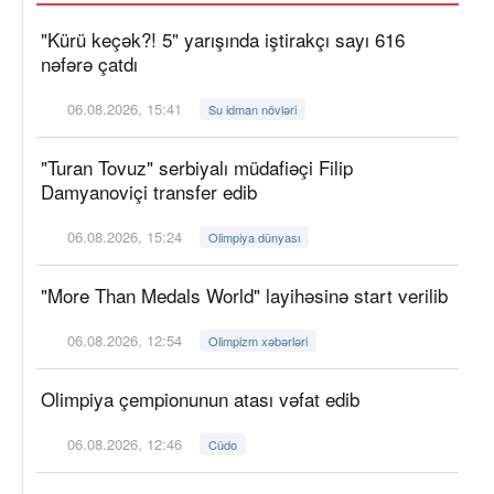
"Kürü keçək?! 5" yarışında iştirakçı sayı 616
nəfərə çatdı
06.08.2026, 15:41
Su idman növləri
"Turan Tovuz" serbiyalı müdafiəçi Filip
Damyanoviçi transfer edib
06.08.2026, 15:24
Olimpiya dünyası
"More Than Medals World" layihəsinə start verilib
06.08.2026, 12:54
Olimpizm xəbərləri
Olimpiya çempionunun atası vəfat edib
06.08.2026, 12:46
Cüdo