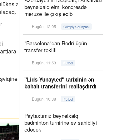
hlükəsiz
beynəlxalq elmi konqresdə
ılacaq.
məruzə ilə çıxış edib
r
Bugün, 12:05
Olimpiya dünyası
di
"Barselona"dan Rodri üçün
transfer təklifi
artlara
Bugün, 11:53
Futbol
şviqinə
"Lids Yunayted" tarixinin ən
bahalı transferini reallaşdırdı
Bugün, 10:38
Futbol
Paytaxtımız beynəlxalq
badminton turnirinə ev sahibliyi
edəcək