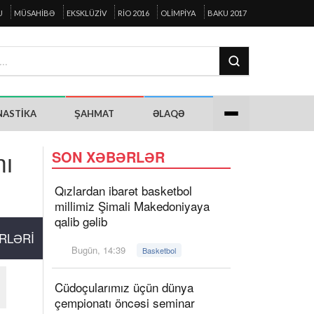
U
MÜSAHIBƏ
EKSKLÜZIV
RIO 2016
OLIMPIYA
BAKU 2017
NASTIKA
ŞAHMAT
ƏLAQƏ
mı
SON XƏBƏRLƏR
Qızlardan ibarət basketbol
millimiz Şimali Makedoniyaya
qalib gəlib
RLƏRI
Bugün, 14:39
Basketbol
Cüdoçularımız üçün dünya
çempionatı öncəsi seminar