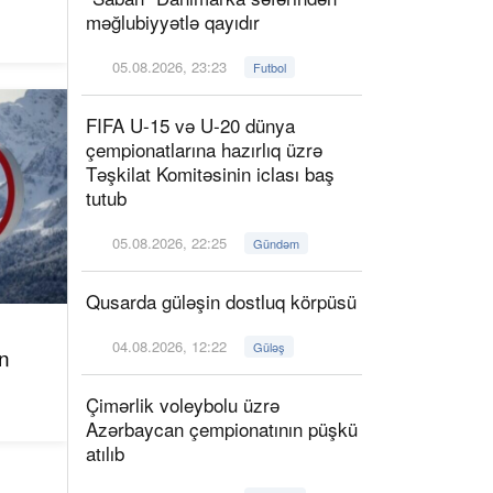
məğlubiyyətlə qayıdır
05.08.2026, 23:23
Futbol
FIFA U-15 və U-20 dünya
çempionatlarına hazırlıq üzrə
Təşkilat Komitəsinin iclası baş
tutub
05.08.2026, 22:25
Gündəm
Qusarda güləşin dostluq körpüsü
04.08.2026, 12:22
Güləş
n
Çimərlik voleybolu üzrə
Azərbaycan çempionatının püşkü
atılıb