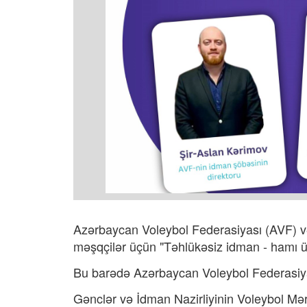
Azərbaycan Voleybol Federasiyası (AVF) və M
məşqçilər üçün "Təhlükəsiz idman - hamı 
Bu barədə
Azərbaycan Voleybol Federasiya
Gənclər və İdman Nazirliyinin Voleybol Mə