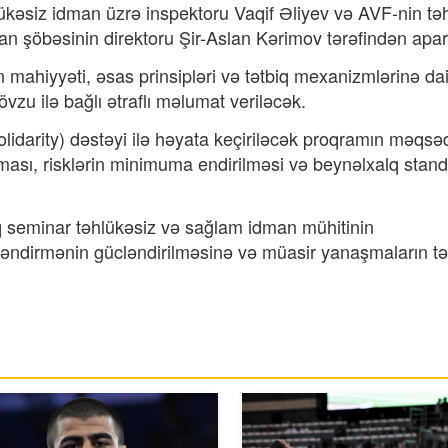
lükəsiz idman üzrə inspektoru Vaqif Əliyev və AVF-nin tə
n şöbəsinin direktoru Şir-Aslan Kərimov tərəfindən apar
mahiyyəti, əsas prinsipləri və tətbiq mexanizmlərinə dai
vzu ilə bağlı ətraflı məlumat veriləcək.
idarity) dəstəyi ilə həyata keçiriləcək proqramın məqsə
ması, risklərin minimuma endirilməsi və beynəlxalq stand
q seminar təhlükəsiz və sağlam idman mühitinin
fləndirmənin gücləndirilməsinə və müasir yanaşmaların tə