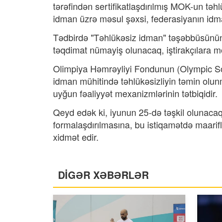
tərəfindən sertifikatlaşdırılmış MOK-un təh
idman üzrə məsul şəxsi, federasiyanın idma
Tədbirdə "Təhlükəsiz idman" təşəbbüsünün 
təqdimat nümayiş olunacaq, iştirakçılara mö
Olimpiya Həmrəyliyi Fondunun (Olympic Sol
idman mühitində təhlükəsizliyin təmin olun
uyğun fəaliyyət mexanizmlərinin tətbiqidir.
Qeyd edək ki, iyunun 25-də təşkil olunaca
formalaşdırılmasına, bu istiqamətdə maari
xidmət edir.
DİGƏR XƏBƏRLƏR