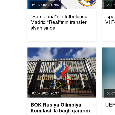
21.07.2026, 15:36
20.07
"Barselona"nın futbolçusu
İspa
Madrid "Real"ının transfer
VI F
siyahısında
07.07.2026, 20:37
06.07
UEF
BOK Rusiya Olimpiya
Komitəsi ilə bağlı qərarını