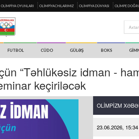
OLIMPIYA OYUNLARI
OLIMPIYACHILARIMIZ
OLIMPIYA DÜNYASI
OLIMPE DOĞR
FUTBOL
CÜDO
GÜLƏŞ
BOKS
GIM
üçün “Təhlükəsiz idman - ha
minar keçiriləcək
OLIMPIZM XƏBƏ
23.06.2026, 15:34