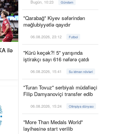
Bugün, 10:23
Gündəm
"Qarabağ" Kiyev səfərindən
məğlubiyyətlə qayıdır
06.08.2026, 23:12
Futbol
A ilə
"Kürü keçək?! 5" yarışında
iştirakçı sayı 616 nəfərə çatdı
06.08.2026, 15:41
Su idman növləri
"Turan Tovuz" serbiyalı müdafiəçi
Filip Damyanoviçi transfer edib
06.08.2026, 15:24
Olimpiya dünyası
"More Than Medals World"
layihəsinə start verilib