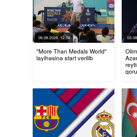
06.08.2026, 12:54
03.08
"More Than Medals World"
Olim
layihəsinə start verilib
Azər
reyt
qor