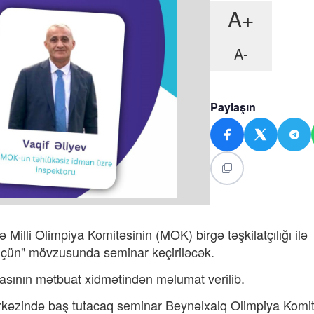
A+
A-
Paylaşın
illi Olimpiya Komitəsinin (MOK) birgə təşkilatçılığı ilə
üçün" mövzusunda seminar keçiriləcək.
sının mətbuat xidmətindən məlumat verilib.
rkəzində baş tutacaq seminar Beynəlxalq Olimpiya Komit