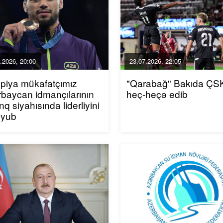
.2026, 20:00
23.07.2026, 22:05
piya mükafatçımız
"Qarabağ" Bakıda ÇSK
baycan idmançılarının
heç-heçə edib
inq siyahısında liderliyini
uyub