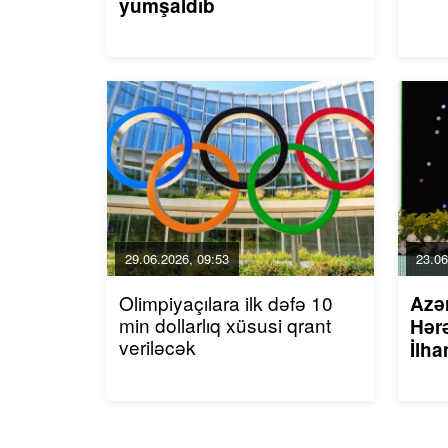
yumşaldıb
29.06.2026, 09:53
23.06
Olimpiyaçılara ilk dəfə 10
Azə
min dollarlıq xüsusi qrant
Hərə
veriləcək
İlha