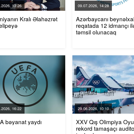
.2026, 13:26
09.07.2026, 14:28
niyanın Kralı Əlahəzrət
Azərbaycanı beynəlxa
elipeyə
reqatada 12 idmançı il
təmsil olunacaq
.2026, 16:22
29.06.2026, 10:10
A bəyanat yaydı
XXV Qış Olimpiya Oyun
rekord tamaşaçı audito