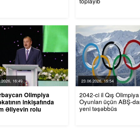
toplayıb
.2026, 16:49
23.06.2026, 15:54
2042-ci il Qış Olimpiya
rbaycan Olimpiya
Oyunları üçün ABŞ-da
katının inkişafında
yeni təşəbbüs
m Əliyevin rolu