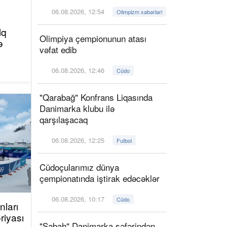
06.08.2026, 12:54
Olimpizm xəbərləri
lq
Olimpiya çempionunun atası
ə
vəfat edib
06.08.2026, 12:46
Cüdo
"Qarabağ" Konfrans Liqasında
Danimarka klubu ilə
qarşılaşacaq
06.08.2026, 12:25
Futbol
Cüdoçularımız dünya
çempionatında iştirak edəcəklər
06.08.2026, 10:17
Cüdo
ları
riyası
"Sabah" Danimarka səfərindən