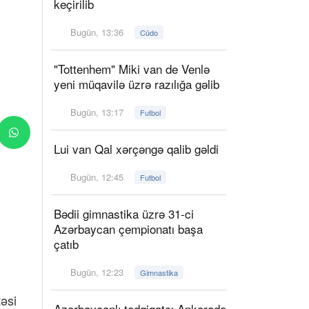
keçirilib
Bugün, 13:36
Cüdo
"Tottenhem" Miki van de Venlə
yeni müqavilə üzrə razılığa gəlib
Bugün, 13:17
Futbol
Lui van Qal xərçəngə qalib gəldi
Bugün, 12:45
Futbol
Bədii gimnastika üzrə 31-ci
Azərbaycan çempionatı başa
çatıb
Bugün, 12:23
Gimnastika
əsi
Azərbaycanlı tədqiqatçı Ankarada