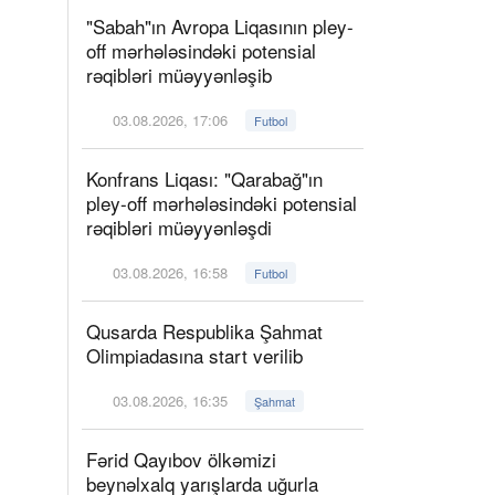
"Sabah"ın Avropa Liqasının pley-
off mərhələsindəki potensial
rəqibləri müəyyənləşib
03.08.2026, 17:06
Futbol
Konfrans Liqası: "Qarabağ"ın
pley-off mərhələsindəki potensial
rəqibləri müəyyənləşdi
03.08.2026, 16:58
Futbol
Qusarda Respublika Şahmat
Olimpiadasına start verilib
03.08.2026, 16:35
Şahmat
Fərid Qayıbov ölkəmizi
beynəlxalq yarışlarda uğurla