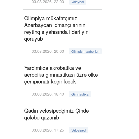
03.08.2026, 22:00
Voleybol
Olimpiya mükafatçımız
Azərbaycan idmançılarının
reytinq siyahısında liderliyini
qoruyub
03.08.2026, 20:00
Olimpizm xəbərləri
Yardımlıda akrobatika və
aerobika gimnastikası üzrə ölkə
çempionatı keçiriləcək
03.08.2026, 18:40
Gimnastika
Qadın velosipedçimiz Çində
qələbə qazanıb
03.08.2026, 17:25
Velosiped