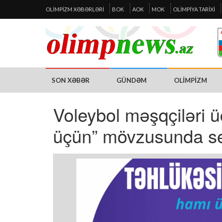
OLIMPIZM XƏBƏRLƏRI
BOK
AOK
MOK
OLIMPIYA TARIXI
SON XƏBƏR
GÜNDƏM
OLIMPIZM
Voleybol məşqçiləri 
üçün” mövzusunda se