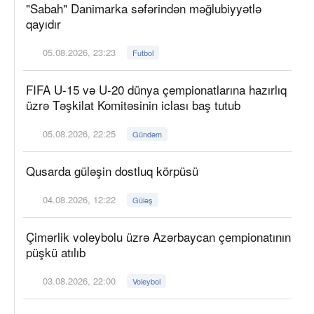
"Sabah" Danimarka səfərindən məğlubiyyətlə
qayıdır
05.08.2026, 23:23
Futbol
FIFA U-15 və U-20 dünya çempionatlarına hazırlıq
üzrə Təşkilat Komitəsinin iclası baş tutub
05.08.2026, 22:25
Gündəm
Qusarda güləşin dostluq körpüsü
04.08.2026, 12:22
Güləş
Çimərlik voleybolu üzrə Azərbaycan çempionatının
püşkü atılıb
03.08.2026, 22:00
Voleybol