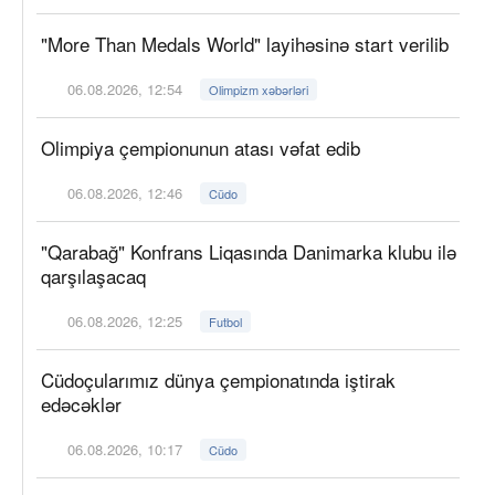
"More Than Medals World" layihəsinə start verilib
06.08.2026, 12:54
Olimpizm xəbərləri
Olimpiya çempionunun atası vəfat edib
06.08.2026, 12:46
Cüdo
"Qarabağ" Konfrans Liqasında Danimarka klubu ilə
qarşılaşacaq
06.08.2026, 12:25
Futbol
Cüdoçularımız dünya çempionatında iştirak
edəcəklər
06.08.2026, 10:17
Cüdo