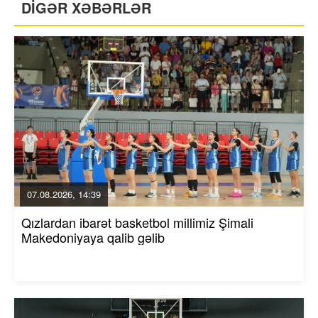
DİGƏR XƏBƏRLƏR
07.08.2026, 14:39
Qızlardan ibarət basketbol millimiz Şimali
Makedoniyaya qalib gəlib