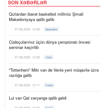
SON XƏBƏRLƏR
Qızlardan ibarət basketbol millimiz Şimali
Makedoniyaya qalib gəlib
07.08.2026, 14:39
Basketbol
Cüdoçularımız üçün dünya çempionatı öncəsi
seminar keçirilib
07.08.2026, 13:36
Cüdo
"Tottenhem" Miki van de Venlə yeni müqavilə üzrə
razılığa gəlib
07.08.2026, 13:17
Futbol
Lui van Qal xərçəngə qalib gəldi
07.08.2026, 12:45
Futbol