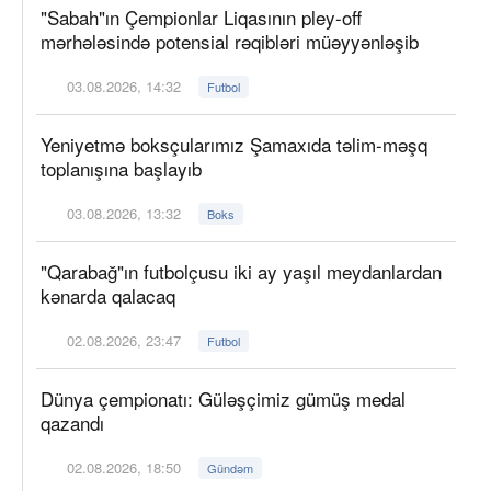
"Sabah"ın Çempionlar Liqasının pley-off
mərhələsində potensial rəqibləri müəyyənləşib
03.08.2026, 14:32
Futbol
Yeniyetmə boksçularımız Şamaxıda təlim-məşq
toplanışına başlayıb
03.08.2026, 13:32
Boks
"Qarabağ"ın futbolçusu iki ay yaşıl meydanlardan
kənarda qalacaq
02.08.2026, 23:47
Futbol
Dünya çempionatı: Güləşçimiz gümüş medal
qazandı
02.08.2026, 18:50
Gündəm