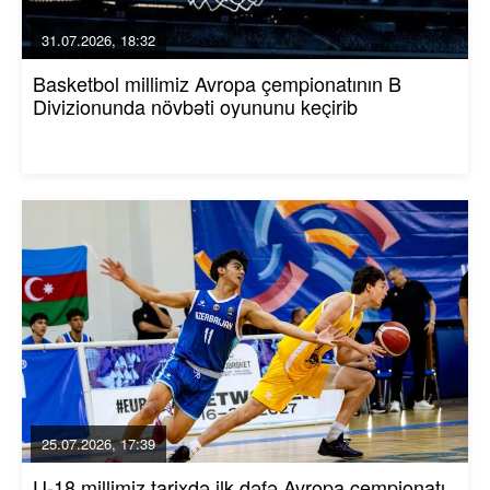
31.07.2026, 18:32
Basketbol millimiz Avropa çempionatının B
Divizionunda növbəti oyununu keçirib
25.07.2026, 17:39
U-18 millimiz tarixdə ilk dəfə Avropa çempionatı