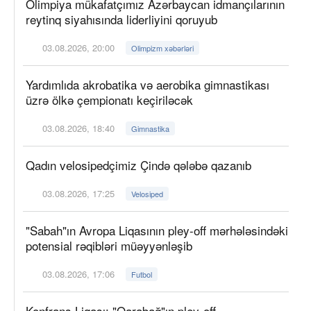
Olimpiya mükafatçımız Azərbaycan idmançılarının
reytinq siyahısında liderliyini qoruyub
03.08.2026, 20:00
Olimpizm xəbərləri
Yardımlıda akrobatika və aerobika gimnastikası
üzrə ölkə çempionatı keçiriləcək
03.08.2026, 18:40
Gimnastika
Qadın velosipedçimiz Çində qələbə qazanıb
03.08.2026, 17:25
Velosiped
"Sabah"ın Avropa Liqasının pley-off mərhələsindəki
potensial rəqibləri müəyyənləşib
03.08.2026, 17:06
Futbol
Konfrans Liqası: "Qarabağ"ın pley-off