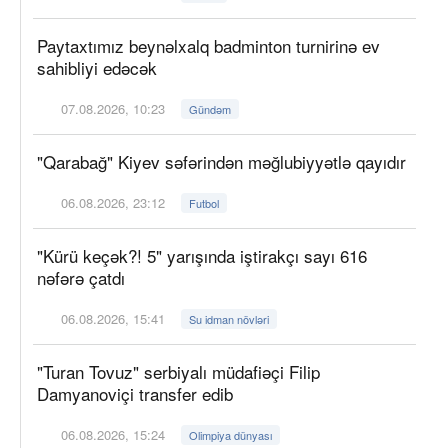
Paytaxtımız beynəlxalq badminton turnirinə ev
sahibliyi edəcək
07.08.2026, 10:23
Gündəm
"Qarabağ" Kiyev səfərindən məğlubiyyətlə qayıdır
06.08.2026, 23:12
Futbol
"Kürü keçək?! 5" yarışında iştirakçı sayı 616
nəfərə çatdı
06.08.2026, 15:41
Su idman növləri
"Turan Tovuz" serbiyalı müdafiəçi Filip
Damyanoviçi transfer edib
06.08.2026, 15:24
Olimpiya dünyası