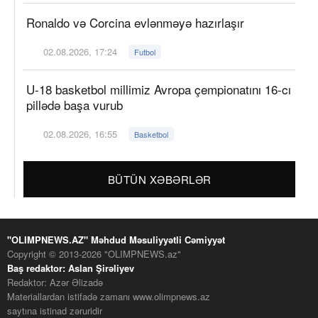
Ronaldo və Corcina evlənməyə hazırlaşır
02.08.2026, 17:24
Futbol
U-18 basketbol millimiz Avropa çempionatını 16-cı
pillədə başa vurub
02.08.2026, 16:55
Basketbol
BÜTÜN XƏBƏRLƏR
"OLIMPNEWS.AZ" Məhdud Məsuliyyətli Cəmiyyət
Copyright © 2013-2026 "OLIMPNEWS.az"
Baş redaktor: Aslan Şirəliyev
Redaktor: Azər Əlizadə
Materiallardan istifadə zamanı www.olimpnews.az
saytına istinad zəruridir