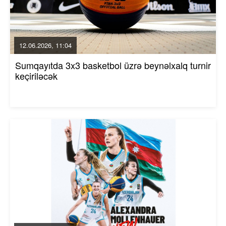
12.06.2026, 11:04
Sumqayıtda 3x3 basketbol üzrə beynəlxalq turnir
keçiriləcək