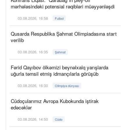
mərhələsindəki potensial rəqibləri müəyyənləşdi
03.08.2026, 16:58
Futbol
Qusarda Respublika Şahmat Olimpiadasına start
verilib
03.08.2026, 16:35
Şahmat
Fərid Qayıbov ölkəmizi beynəlxalq yarışlarda
uğurla təmsil etmiş idmançılarla görüşüb
03.08.2026, 16:30
Olimpiya dünyası
Cüdoçularımız Avropa Kubokunda iştirak
edəcəklər
03.08.2026, 14:50
Cüdo