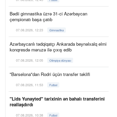
Bədii gimnastika üzrə 31-ci Azərbaycan
çempionatı başa çatıb
07.08.2026, 12:23
Gimnastika
Azərbaycanlı tədqiqatçı Ankarada beynəlxalq elmi
konqresdə məruzə ilə çıxış edib
07.08.2026, 12:05
Olimpiya dünyası
"Barselona"dan Rodri üçün transfer təklifi
07.08.2026, 11:53
Futbol
"Lids Yunayted" tarixinin ən bahalı transferini
reallaşdırdı
07.08.2026, 10:38
Futbol