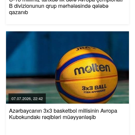
B divizionunun qrup mərhələsində qələbə
qazanıb
07.07.2026, 22:42
Azərbaycanın 3x3 basketbol millisinin Avropa
Kubokundakı rəqibləri müəyyənləşib