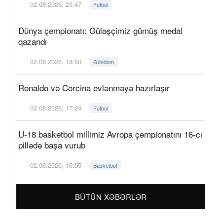
02.08.2026, 23:47
Futbol
Dünya çempionatı: Güləşçimiz gümüş medal
qazandı
02.08.2026, 18:50
Gündəm
Ronaldo və Corcina evlənməyə hazırlaşır
02.08.2026, 17:24
Futbol
U-18 basketbol millimiz Avropa çempionatını 16-cı
pillədə başa vurub
02.08.2026, 16:55
Basketbol
BÜTÜN XƏBƏRLƏR