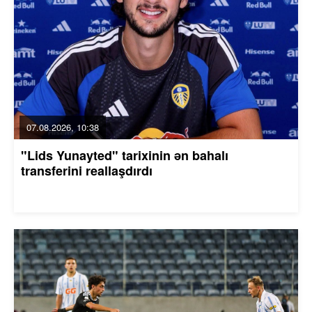
07.08.2026, 10:38
"Lids Yunayted" tarixinin ən bahalı
transferini reallaşdırdı