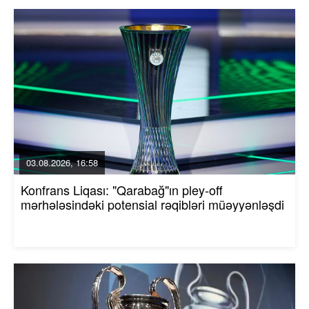
03.08.2026, 16:58
Konfrans Liqası: "Qarabağ"ın pley-off
mərhələsindəki potensial rəqibləri müəyyənləşdi