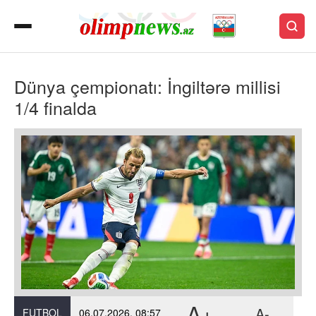
Dünya çempionatı: İngiltərə millisi
1/4 finalda
A+
A-
FUTBOL
06.07.2026, 08:57