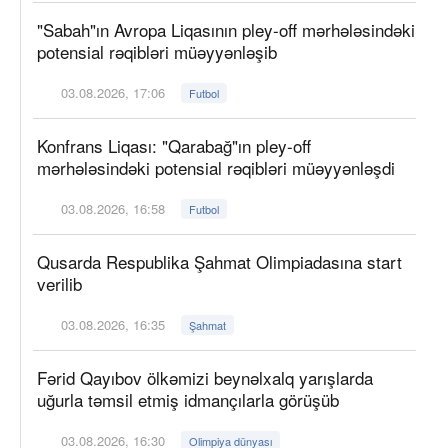
"Sabah"ın Avropa Liqasının pley-off mərhələsindəki
potensial rəqibləri müəyyənləşib
03.08.2026, 17:06
Futbol
Konfrans Liqası: "Qarabağ"ın pley-off
mərhələsindəki potensial rəqibləri müəyyənləşdi
03.08.2026, 16:58
Futbol
Qusarda Respublika Şahmat Olimpiadasına start
verilib
03.08.2026, 16:35
Şahmat
Fərid Qayıbov ölkəmizi beynəlxalq yarışlarda
uğurla təmsil etmiş idmançılarla görüşüb
03.08.2026, 16:30
Olimpiya dünyası