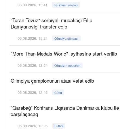
06.08.2026, 15:41
Su idman növləri
"Turan Tovuz" serbiyalı müdafiəçi Filip
Damyanoviçi transfer edib
06.08.2026, 15:24
Olimpiya dünyası
"More Than Medals World" layihəsinə start verilib
06.08.2026, 12:54
Olimpizm xəbərləri
Olimpiya çempionunun atası vəfat edib
06.08.2026, 12:46
Cüdo
"Qarabağ" Konfrans Liqasında Danimarka klubu ilə
qarşılaşacaq
06.08.2026, 12:25
Futbol