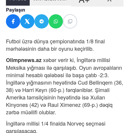
Paylaşın
Futbol üzrə dünya çempionatında 1/8 final
mərhələsinin daha bir oyunu keçirilib.
xəbər verir ki, İngiltərə millisi
Olimpnews.az
Meksika yığması ilə qarşılaşıb.
Oyun avropalıların
minimal hesablı qələbəsi ilə başa çatıb -2:3.
İngiltərə yığmasının heyətində Cud Bellinqem (36,
38) və Harri Keyn (60-p.) fərqləniblər. Şimali
Amerika təmsilçisinin heyətində isə Xulian
Kinyones (42) və Raul Ximenez (69-p.) dəqiq
zərbə müəllifi olublar.
İngiltərə millisi 1/4 finalda Norveç seçməsi
qarşılaşacaq.