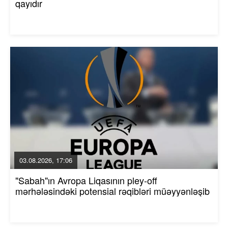
qayıdır
03.08.2026, 17:06
"Sabah"ın Avropa Liqasının pley-off
mərhələsindəki potensial rəqibləri müəyyənləşib