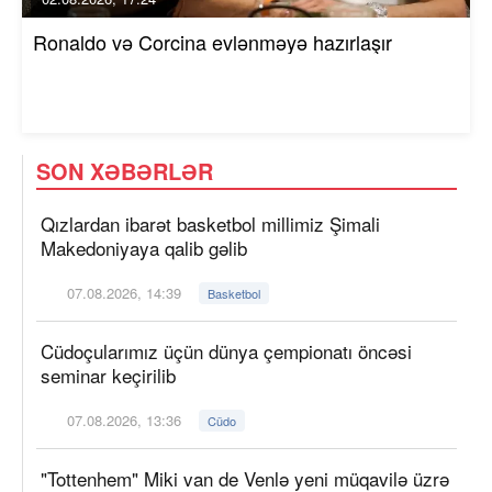
Ronaldo və Corcina evlənməyə hazırlaşır
SON XƏBƏRLƏR
Qızlardan ibarət basketbol millimiz Şimali
Makedoniyaya qalib gəlib
07.08.2026, 14:39
Basketbol
Cüdoçularımız üçün dünya çempionatı öncəsi
seminar keçirilib
07.08.2026, 13:36
Cüdo
"Tottenhem" Miki van de Venlə yeni müqavilə üzrə