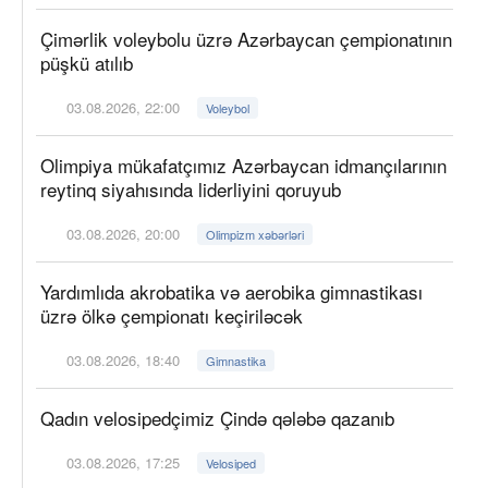
Çimərlik voleybolu üzrə Azərbaycan çempionatının
püşkü atılıb
03.08.2026, 22:00
Voleybol
Olimpiya mükafatçımız Azərbaycan idmançılarının
reytinq siyahısında liderliyini qoruyub
03.08.2026, 20:00
Olimpizm xəbərləri
Yardımlıda akrobatika və aerobika gimnastikası
üzrə ölkə çempionatı keçiriləcək
03.08.2026, 18:40
Gimnastika
Qadın velosipedçimiz Çində qələbə qazanıb
03.08.2026, 17:25
Velosiped