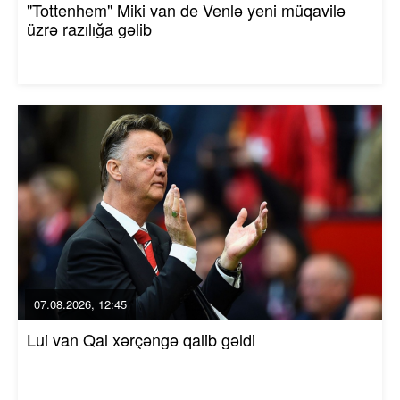
"Tottenhem" Miki van de Venlə yeni müqavilə
üzrə razılığa gəlib
07.08.2026, 12:45
Lui van Qal xərçəngə qalib gəldi