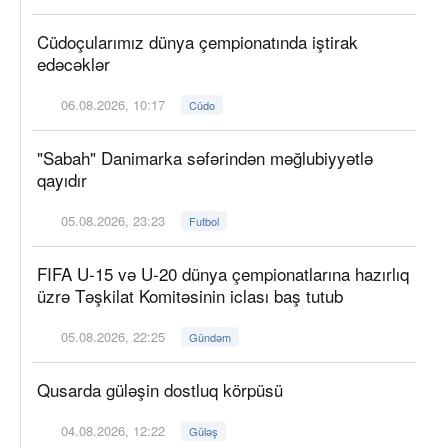
Cüdoçularımız dünya çempionatında iştirak
edəcəklər
06.08.2026, 10:17
Cüdo
"Sabah" Danimarka səfərindən məğlubiyyətlə
qayıdır
05.08.2026, 23:23
Futbol
FIFA U-15 və U-20 dünya çempionatlarına hazırlıq
üzrə Təşkilat Komitəsinin iclası baş tutub
05.08.2026, 22:25
Gündəm
Qusarda güləşin dostluq körpüsü
04.08.2026, 12:22
Güləş