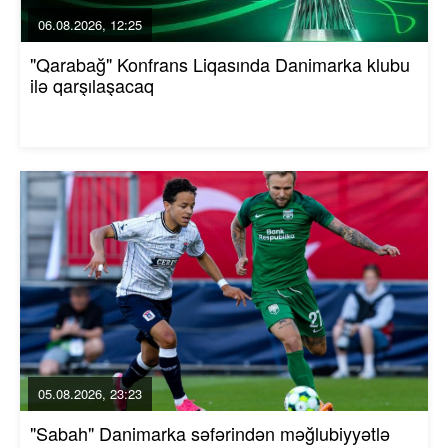
06.08.2026, 12:25
"Qarabağ" Konfrans Liqasında Danimarka klubu
ilə qarşılaşacaq
05.08.2026, 23:23
"Sabah" Danimarka səfərindən məğlubiyyətlə