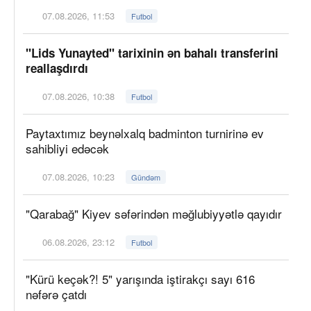
07.08.2026, 11:53
Futbol
"Lids Yunayted" tarixinin ən bahalı transferini
reallaşdırdı
07.08.2026, 10:38
Futbol
Paytaxtımız beynəlxalq badminton turnirinə ev
sahibliyi edəcək
07.08.2026, 10:23
Gündəm
"Qarabağ" Kiyev səfərindən məğlubiyyətlə qayıdır
06.08.2026, 23:12
Futbol
"Kürü keçək?! 5" yarışında iştirakçı sayı 616
nəfərə çatdı