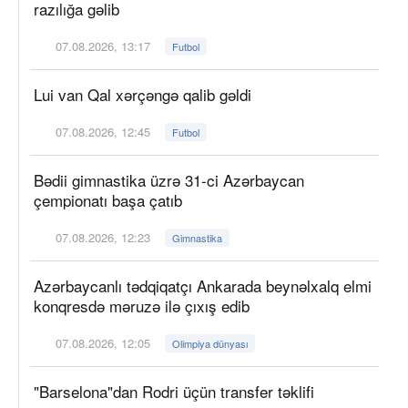
razılığa gəlib
07.08.2026, 13:17
Futbol
Lui van Qal xərçəngə qalib gəldi
07.08.2026, 12:45
Futbol
Bədii gimnastika üzrə 31-ci Azərbaycan
çempionatı başa çatıb
07.08.2026, 12:23
Gimnastika
Azərbaycanlı tədqiqatçı Ankarada beynəlxalq elmi
konqresdə məruzə ilə çıxış edib
07.08.2026, 12:05
Olimpiya dünyası
"Barselona"dan Rodri üçün transfer təklifi