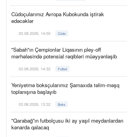
Cüdoçularımız Avropa Kubokunda iştirak
edəcəklər
03.08.2026, 14:50
Cüdo
"Sabah"ın Çempionlar Liqasının pley-off
mərhələsində potensial rəqibləri müəyyənləşib
03.08.2026, 14:32
Futbol
Yeniyetmə boksçularımız Şamaxıda təlim-məşq
toplanışına başlayıb
03.08.2026, 13:32
Boks
"Qarabağ"ın futbolçusu iki ay yaşıl meydanlardan
kənarda qalacaq