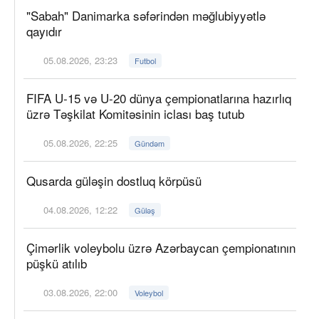
"Sabah" Danimarka səfərindən məğlubiyyətlə
qayıdır
05.08.2026, 23:23
Futbol
FIFA U-15 və U-20 dünya çempionatlarına hazırlıq
üzrə Təşkilat Komitəsinin iclası baş tutub
05.08.2026, 22:25
Gündəm
Qusarda güləşin dostluq körpüsü
04.08.2026, 12:22
Güləş
Çimərlik voleybolu üzrə Azərbaycan çempionatının
püşkü atılıb
03.08.2026, 22:00
Voleybol