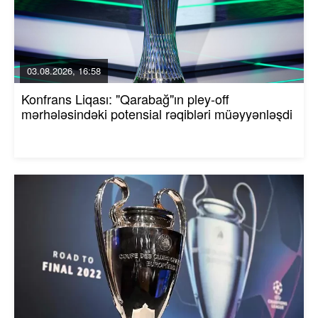
03.08.2026, 16:58
Konfrans Liqası: "Qarabağ"ın pley-off
mərhələsindəki potensial rəqibləri müəyyənləşdi