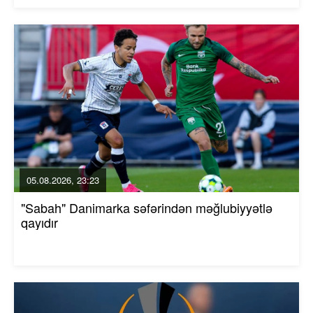
05.08.2026, 23:23
"Sabah" Danimarka səfərindən məğlubiyyətlə
qayıdır