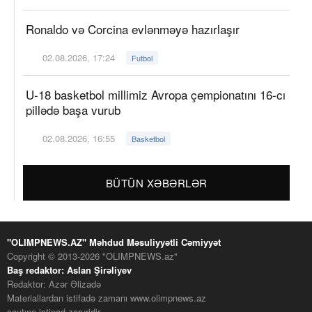
Ronaldo və Corcina evlənməyə hazırlaşır
02.08.2026, 17:24
Futbol
U-18 basketbol millimiz Avropa çempionatını 16-cı
pillədə başa vurub
02.08.2026, 16:55
Basketbol
BÜTÜN XƏBƏRLƏR
"OLIMPNEWS.AZ" Məhdud Məsuliyyətli Cəmiyyət
Copyright © 2013-2026 "OLIMPNEWS.az"
Baş redaktor: Aslan Şirəliyev
Redaktor: Azər Əlizadə
Materiallardan istifadə zamanı www.olimpnews.az
saytına istinad zəruridir