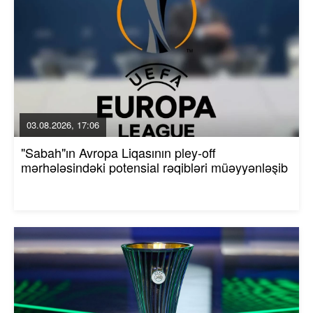
03.08.2026, 17:06
"Sabah"ın Avropa Liqasının pley-off
mərhələsindəki potensial rəqibləri müəyyənləşib