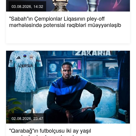
03.08.2026, 14:32
"Sabah"ın Çempionlar Liqasının pley-off
mərhələsində potensial rəqibləri müəyyənləşib
02.08.2026, 23:47
"Qarabağ"ın futbolçusu iki ay yaşıl