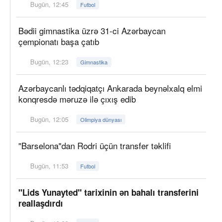
Bugün, 12:45
Futbol
Bədii gimnastika üzrə 31-ci Azərbaycan
çempionatı başa çatıb
Bugün, 12:23
Gimnastika
Azərbaycanlı tədqiqatçı Ankarada beynəlxalq elmi
konqresdə məruzə ilə çıxış edib
Bugün, 12:05
Olimpiya dünyası
"Barselona"dan Rodri üçün transfer təklifi
Bugün, 11:53
Futbol
"Lids Yunayted" tarixinin ən bahalı transferini
reallaşdırdı