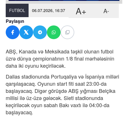
A+
A-
FUTBOL
06.07.2026, 16:37
Paylaşın
ABŞ, Kanada və Meksikada təşkil olunan futbol
üzrə dünya çempionatının 1/8 final mərhələsinin
daha iki oyunu keçiriləcək.
Dallas stadionunda Portuqaliya və İspaniya milləri
qarşılaşacaq. Oyunun start fiti saat 23:00-da
başlayacaq. Digər görüşdə ABŞ yığması Belçika
millisi ilə üz-üzə gələcək.
Sietl stadionunda
keçiriləcək oyun sabah Bakı vaxtı ilə 04:00-da
başlayacaq.