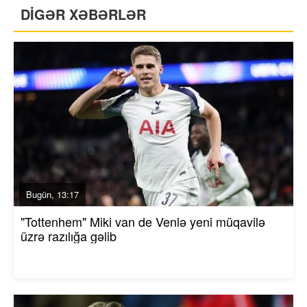
DİGƏR XƏBƏRLƏR
Bugün, 13:17
"Tottenhem" Miki van de Venlə yeni müqavilə
üzrə razılığa gəlib