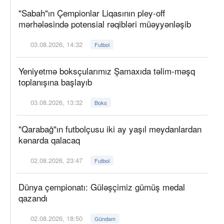
"Sabah"ın Çempionlar Liqasının pley-off
mərhələsində potensial rəqibləri müəyyənləşib
03.08.2026, 14:32
Futbol
Yeniyetmə boksçularımız Şamaxıda təlim-məşq
toplanışına başlayıb
03.08.2026, 13:32
Boks
"Qarabağ"ın futbolçusu iki ay yaşıl meydanlardan
kənarda qalacaq
02.08.2026, 23:47
Futbol
Dünya çempionatı: Güləşçimiz gümüş medal
qazandı
02.08.2026, 18:50
Gündəm