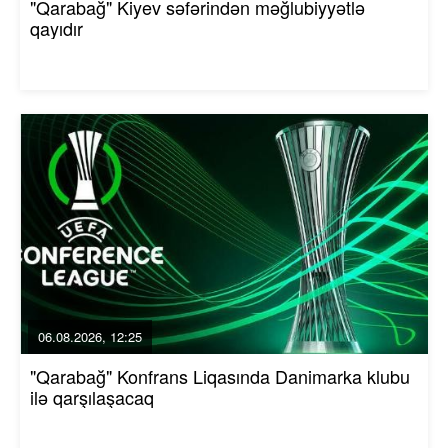
"Qarabağ" Kiyev səfərindən məğlubiyyətlə
qayıdır
06.08.2026, 12:25
"Qarabağ" Konfrans Liqasında Danimarka klubu
ilə qarşılaşacaq