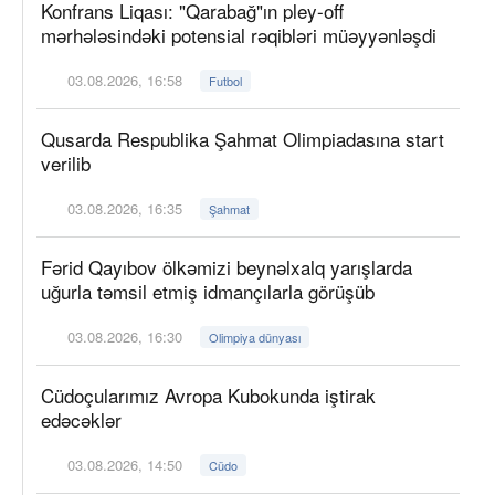
Konfrans Liqası: "Qarabağ"ın pley-off
mərhələsindəki potensial rəqibləri müəyyənləşdi
03.08.2026, 16:58
Futbol
Qusarda Respublika Şahmat Olimpiadasına start
verilib
03.08.2026, 16:35
Şahmat
Fərid Qayıbov ölkəmizi beynəlxalq yarışlarda
uğurla təmsil etmiş idmançılarla görüşüb
03.08.2026, 16:30
Olimpiya dünyası
Cüdoçularımız Avropa Kubokunda iştirak
edəcəklər
03.08.2026, 14:50
Cüdo