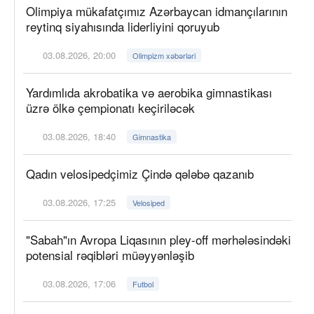
Olimpiya mükafatçımız Azərbaycan idmançılarının
reytinq siyahısında liderliyini qoruyub
03.08.2026, 20:00
Olimpizm xəbərləri
Yardımlıda akrobatika və aerobika gimnastikası
üzrə ölkə çempionatı keçiriləcək
03.08.2026, 18:40
Gimnastika
Qadın velosipedçimiz Çində qələbə qazanıb
03.08.2026, 17:25
Velosiped
"Sabah"ın Avropa Liqasının pley-off mərhələsindəki
potensial rəqibləri müəyyənləşib
03.08.2026, 17:06
Futbol