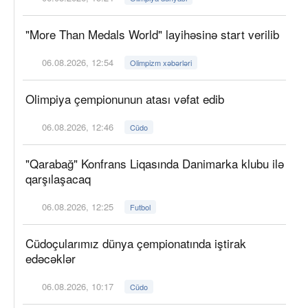
"More Than Medals World" layihəsinə start verilib
06.08.2026, 12:54
Olimpizm xəbərləri
Olimpiya çempionunun atası vəfat edib
06.08.2026, 12:46
Cüdo
"Qarabağ" Konfrans Liqasında Danimarka klubu ilə
qarşılaşacaq
06.08.2026, 12:25
Futbol
Cüdoçularımız dünya çempionatında iştirak
edəcəklər
06.08.2026, 10:17
Cüdo