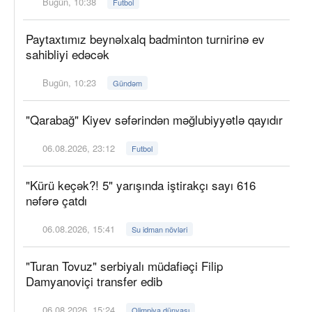
Bugün, 10:38
Futbol
Paytaxtımız beynəlxalq badminton turnirinə ev
sahibliyi edəcək
Bugün, 10:23
Gündəm
"Qarabağ" Kiyev səfərindən məğlubiyyətlə qayıdır
06.08.2026, 23:12
Futbol
"Kürü keçək?! 5" yarışında iştirakçı sayı 616
nəfərə çatdı
06.08.2026, 15:41
Su idman növləri
"Turan Tovuz" serbiyalı müdafiəçi Filip
Damyanoviçi transfer edib
06.08.2026, 15:24
Olimpiya dünyası