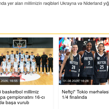
a yer alan millimizin rəqibləri Ukrayna və Niderland yı
.2026, 16:55
01.08.2026, 16:28
 basketbol millimiz
Neftçi" Tokio mərhələs
pa çempionatını 16-cı
1/4 finalında
ədə başa vurub