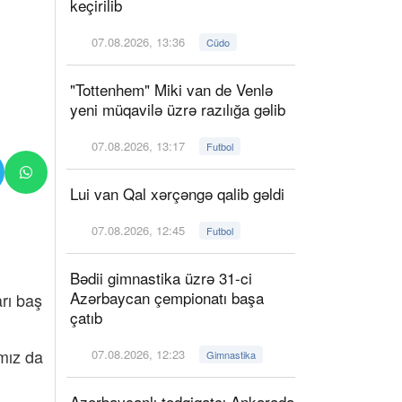
keçirilib
07.08.2026, 13:36
Cüdo
"Tottenhem" Miki van de Venlə
yeni müqavilə üzrə razılığa gəlib
07.08.2026, 13:17
Futbol
Lui van Qal xərçəngə qalib gəldi
07.08.2026, 12:45
Futbol
Bədii gimnastika üzrə 31-ci
Azərbaycan çempionatı başa
rı baş
çatıb
mız da
07.08.2026, 12:23
Gimnastika
Azərbaycanlı tədqiqatçı Ankarada