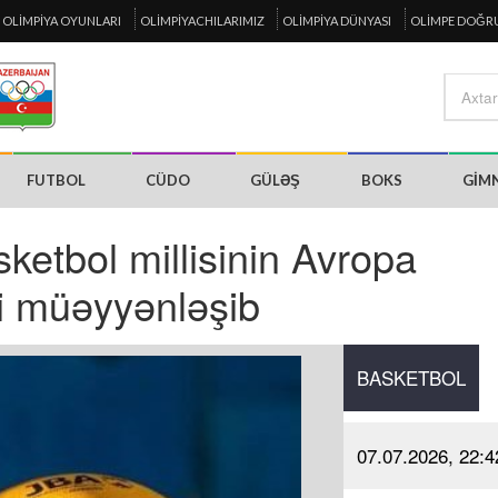
OLIMPIYA OYUNLARI
OLIMPIYACHILARIMIZ
OLIMPIYA DÜNYASI
OLIMPE DOĞR
FUTBOL
CÜDO
GÜLƏŞ
BOKS
GIM
ketbol millisinin Avropa
i müəyyənləşib
BASKETBOL
07.07.2026, 22:4