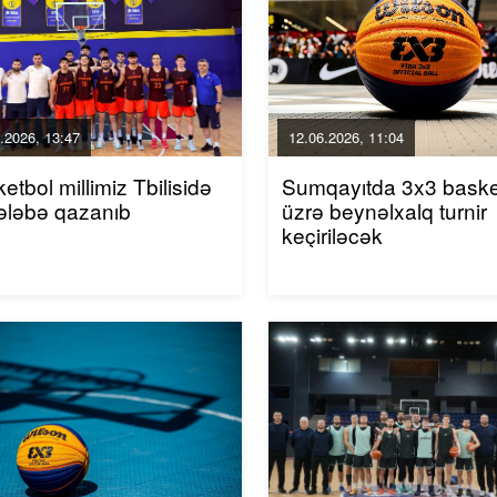
.2026, 13:47
12.06.2026, 11:04
etbol millimiz Tbilisidə
Sumqayıtda 3x3 baske
qələbə qazanıb
üzrə beynəlxalq turnir
keçiriləcək