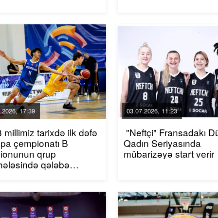
.2026, 17:39
03.07.2026, 11:23
 millimiz tarixdə ilk dəfə
"Neftçi" Fransadakı D
pa çempionatı B
Qadın Seriyasında
zionunun qrup
mübarizəyə start verir
hələsində qələbə
anıb