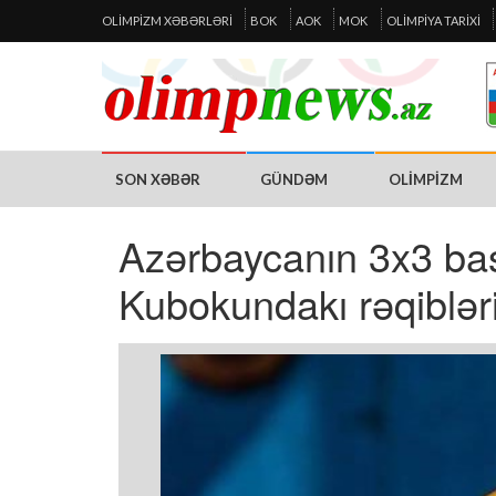
OLIMPIZM XƏBƏRLƏRI
BOK
AOK
MOK
OLIMPIYA TARIXI
SON XƏBƏR
GÜNDƏM
OLIMPIZM
Azərbaycanın 3x3 bas
Kubokundakı rəqiblər