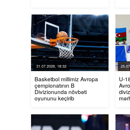
31.07.2026, 18:32
25.07
Basketbol millimiz Avropa
U-18
çempionatının B
Avro
Divizionunda növbəti
divi
oyununu keçirib
mər
qaz