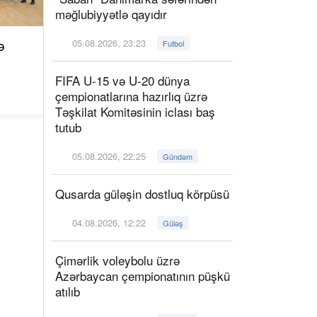
məğlubiyyətlə qayıdır
ə
05.08.2026, 23:23
Futbol
FIFA U-15 və U-20 dünya
çempionatlarına hazırlıq üzrə
Təşkilat Komitəsinin iclası baş
tutub
05.08.2026, 22:25
Gündəm
Qusarda güləşin dostluq körpüsü
04.08.2026, 12:22
Güləş
Çimərlik voleybolu üzrə
Azərbaycan çempionatının püşkü
atılıb