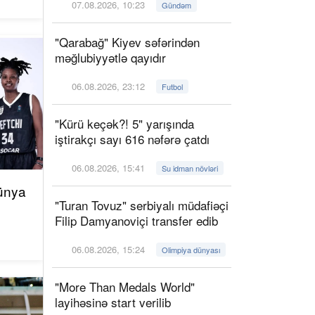
07.08.2026, 10:23
Gündəm
"Qarabağ" Kiyev səfərindən
məğlubiyyətlə qayıdır
06.08.2026, 23:12
Futbol
"Kürü keçək?! 5" yarışında
iştirakçı sayı 616 nəfərə çatdı
06.08.2026, 15:41
Su idman növləri
ünya
"Turan Tovuz" serbiyalı müdafiəçi
Filip Damyanoviçi transfer edib
06.08.2026, 15:24
Olimpiya dünyası
"More Than Medals World"
layihəsinə start verilib