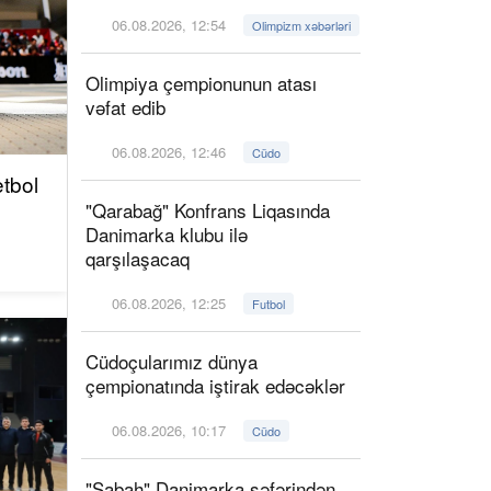
06.08.2026, 12:54
Olimpizm xəbərləri
Olimpiya çempionunun atası
vəfat edib
06.08.2026, 12:46
Cüdo
tbol
"Qarabağ" Konfrans Liqasında
Danimarka klubu ilə
qarşılaşacaq
06.08.2026, 12:25
Futbol
Cüdoçularımız dünya
çempionatında iştirak edəcəklər
06.08.2026, 10:17
Cüdo
"Sabah" Danimarka səfərindən