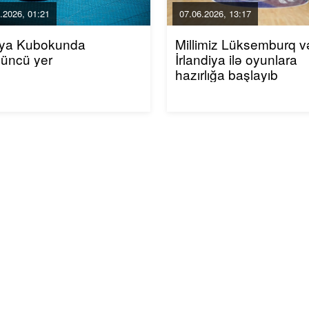
.2026, 01:21
07.06.2026, 13:17
ya Kubokunda
Millimiz Lüksemburq v
düncü yer
İrlandiya ilə oyunlara
hazırlığa başlayıb