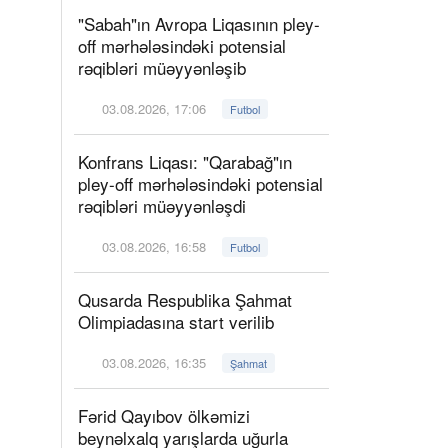
"Sabah"ın Avropa Liqasının pley-
off mərhələsindəki potensial
rəqibləri müəyyənləşib
03.08.2026, 17:06
Futbol
Konfrans Liqası: "Qarabağ"ın
pley-off mərhələsindəki potensial
rəqibləri müəyyənləşdi
03.08.2026, 16:58
Futbol
Qusarda Respublika Şahmat
Olimpiadasına start verilib
03.08.2026, 16:35
Şahmat
Fərid Qayıbov ölkəmizi
beynəlxalq yarışlarda uğurla