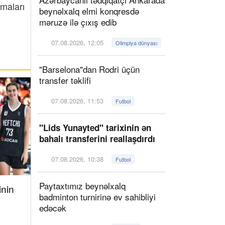
ğmaları
beynəlxalq elmi konqresdə
məruzə ilə çıxış edib
07.08.2026, 12:05
Olimpiya dünyası
"Barselona"dan Rodri üçün
transfer təklifi
07.08.2026, 11:53
Futbol
"Lids Yunayted" tarixinin ən
bahalı transferini reallaşdırdı
07.08.2026, 10:38
Futbol
Paytaxtımız beynəlxalq
inin
badminton turnirinə ev sahibliyi
edəcək