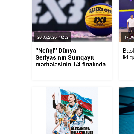
20.06.2026, 18:52
17.06
Bask
"Neftçi" Dünya
iki 
Seriyasının Sumqayıt
mərhələsinin 1/4 finalında