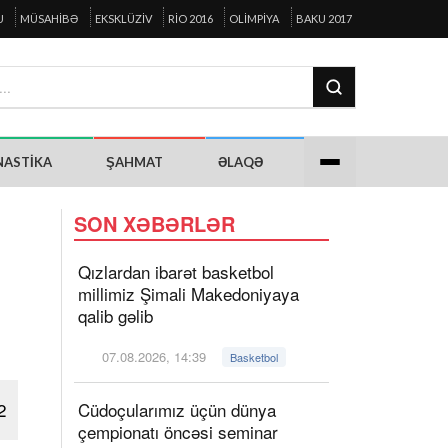
U
MÜSAHIBƏ
EKSKLÜZIV
RIO 2016
OLIMPIYA
BAKU 2017
NASTIKA
ŞAHMAT
ƏLAQƏ
SON XƏBƏRLƏR
Qızlardan ibarət basketbol
millimiz Şimali Makedoniyaya
qalib gəlib
07.08.2026, 14:39
Basketbol
2
Cüdoçularımız üçün dünya
çempionatı öncəsi seminar