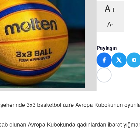
A+
A-
Paylaşın
 şəhərində 3x3 basketbol üzrə Avropa Kubokunun oyunla
esab olunan Avropa Kubokunda qadınlardan ibarət yığma