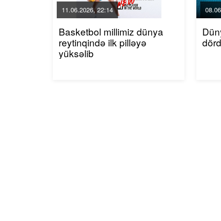
11.06.2026, 22:14
08.06
Basketbol millimiz dünya
Dün
reytinqində ilk pilləyə
dör
yüksəlib