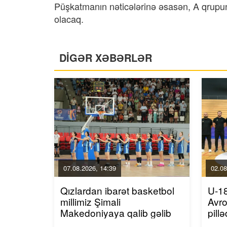
Püşkatmanın nəticələrinə əsasən, A qrupund
olacaq.
DİGƏR XƏBƏRLƏR
07.08.2026, 14:39
02.08
Qızlardan ibarət basketbol
U-18
millimiz Şimali
Avro
Makedoniyaya qalib gəlib
pill