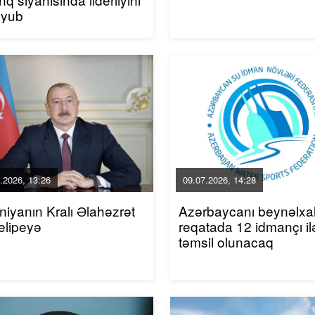
uyub
.2026, 13:26
09.07.2026, 14:28
niyanın Kralı Əlahəzrət
Azərbaycanı beynəlxa
elipeyə
reqatada 12 idmançı il
təmsil olunacaq