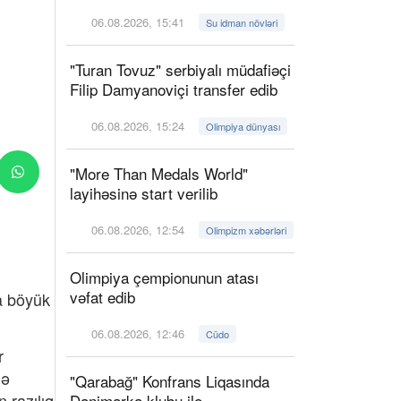
06.08.2026, 15:41
Su idman növləri
"Turan Tovuz" serbiyalı müdafiəçi
Filip Damyanoviçi transfer edib
06.08.2026, 15:24
Olimpiya dünyası
"More Than Medals World"
layihəsinə start verilib
06.08.2026, 12:54
Olimpizm xəbərləri
Olimpiya çempionunun atası
vəfat edib
a böyük
06.08.2026, 12:46
Cüdo
r
lə
"Qarabağ" Konfrans Liqasında
 razılıq
Danimarka klubu ilə