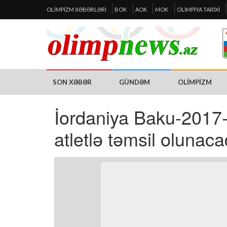
OLIMPIZM XƏBƏRLƏRI
BOK
AOK
MOK
OLIMPIYA TARIXI
SON XƏBƏR
GÜNDƏM
OLIMPIZM
İordaniya Baku-2017
atletlə təmsil olunaca