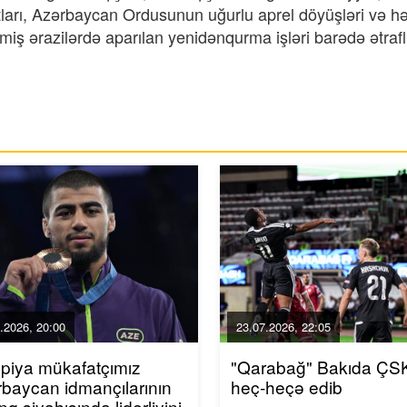
ları, Azərbaycan Ordusunun uğurlu aprel döyüşləri və h
ş ərazilərdə aparılan yenidənqurma işləri barədə ətrafl
.2026, 20:00
23.07.2026, 22:05
piya mükafatçımız
"Qarabağ" Bakıda ÇSK
baycan idmançılarının
heç-heçə edib
inq siyahısında liderliyini