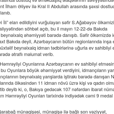
nt İlham Əliyev ilə Kral II Abdullah arasında şəxsi dostlu
lanıb.
 İli” elan edildiyini vurğulayan səfir S.Ağabəyov ölkəmiz
aliyyətindən söhbət açıb, bu il mayın 12-22-də Bakıda
n beynəlxalq əhəmiyyəti barədə danışıb. Səfir ölkəmizdə
axt Bakıda deyil, Azərbaycanın bütün regionlarında inşa 
xtəlif beynəlxalq idman tədbirlərinə uğurla ev sahibliyi 
arədə ətraflı məlumat verib.
Həmrəyliyi Oyunlarına Azərbaycanın ev sahibliyi etməsi
bu Oyunlara böyük əhəmiyyət verdiyini, idmançıların yar
ançılarının beynəlxalq yarışlarda iştirakı barədə danışan 
arında ölkəsindən 11 idman növü üzrə kişi və qadın olm
 katib deyib ki, o, Bakıya gedəcək 107 nəfərdən ibarət nü
am Həmrəyliyi Oyunları tarixində indiyədək cəmi 9 medal (
rabağ münaqişəsi, münaqişə ilə bağlı son vəziyyət,