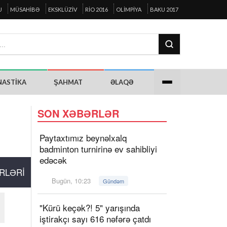
U
MÜSAHIBƏ
EKSKLÜZIV
RIO 2016
OLIMPIYA
BAKU 2017
NASTIKA
ŞAHMAT
ƏLAQƏ
SON XƏBƏRLƏR
Paytaxtımız beynəlxalq
badminton turnirinə ev sahibliyi
edəcək
RLƏRI
Bugün, 10:23
Gündəm
"Kürü keçək?! 5" yarışında
iştirakçı sayı 616 nəfərə çatdı