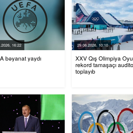
.2026, 16:22
29.06.2026, 10:10
A bəyanat yaydı
XXV Qış Olimpiya Oyun
rekord tamaşaçı audito
toplayıb