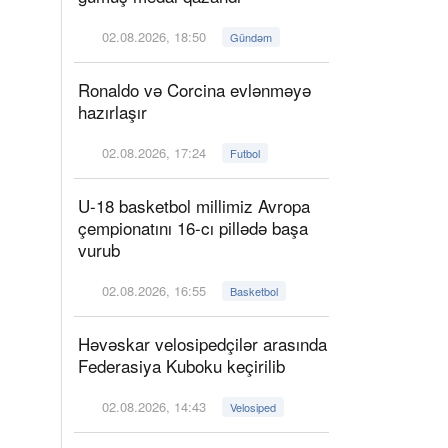
02.08.2026, 18:50
Gündəm
Ronaldo və Corcina evlənməyə
hazırlaşır
02.08.2026, 17:24
Futbol
U-18 basketbol millimiz Avropa
çempionatını 16-cı pillədə başa
vurub
02.08.2026, 16:55
Basketbol
Həvəskar velosipedçilər arasında
Federasiya Kuboku keçirilib
02.08.2026, 14:43
Velosiped