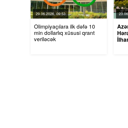
29.06.2026, 09:53
23.06
Olimpiyaçılara ilk dəfə 10
Azə
min dollarlıq xüsusi qrant
Hərə
veriləcək
İlha