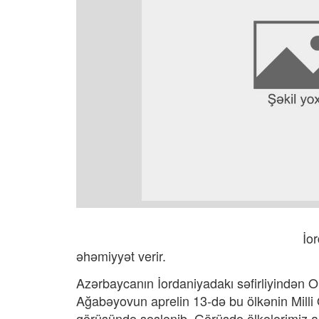
İo
əhəmiyyət verir.
Azərbaycanın İordaniyadakı səfirliyindən Ol
Ağabəyovun aprelin 13-də bu ölkənin Milli 
görüşündə səslənib. Görüşdə ölkələrimiz ar