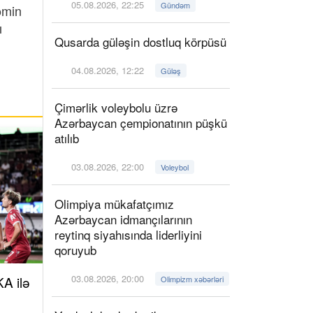
05.08.2026, 22:25
Gündəm
əmin
ı
Qusarda güləşin dostluq körpüsü
04.08.2026, 12:22
Güləş
Çimərlik voleybolu üzrə
Azərbaycan çempionatının püşkü
atılıb
03.08.2026, 22:00
Voleybol
Olimpiya mükafatçımız
Azərbaycan idmançılarının
reytinq siyahısında liderliyini
qoruyub
03.08.2026, 20:00
A ilə
Olimpizm xəbərləri