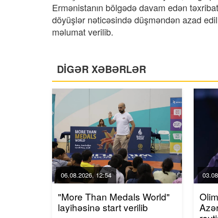
Ermənistanın bölgədə davam edən təxribat
döyüşlər nəticəsində düşməndən azad edilmi
məlumat verilib.
DİGƏR XƏBƏRLƏR
06.08.2026, 12:54
03.08
"More Than Medals World"
Olim
layihəsinə start verilib
Azər
reyt