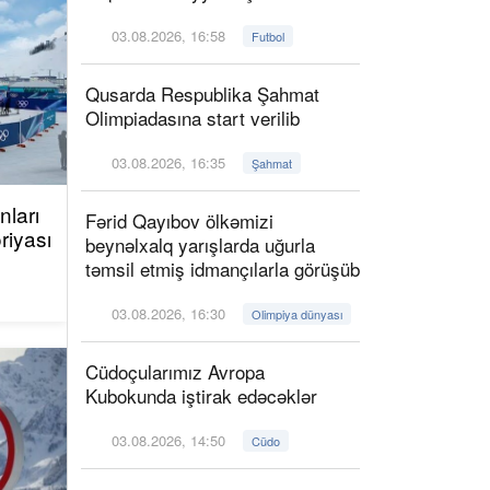
03.08.2026, 16:58
Futbol
Qusarda Respublika Şahmat
Olimpiadasına start verilib
03.08.2026, 16:35
Şahmat
ları
Fərid Qayıbov ölkəmizi
riyası
beynəlxalq yarışlarda uğurla
təmsil etmiş idmançılarla görüşüb
03.08.2026, 16:30
Olimpiya dünyası
Cüdoçularımız Avropa
Kubokunda iştirak edəcəklər
03.08.2026, 14:50
Cüdo