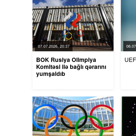
07.07.2026, 20:37
06.07
UEF
BOK Rusiya Olimpiya
Komitəsi ilə bağlı qərarını
yumşaldıb