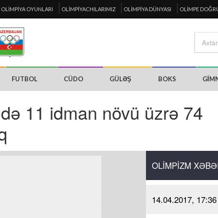
OLIMPIYA OYUNLARI
OLIMPIYACHILARIMIZ
OLIMPIYA DÜNYASI
OLIMPE DOĞR
FUTBOL
CÜDO
GÜLƏŞ
BOKS
GIM
-də 11 idman növü üzrə 74
q
OLIMPIZM XƏBƏ
14.04.2017, 17:36