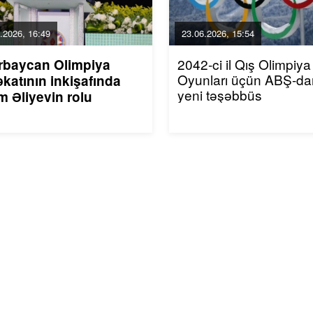
.2026, 16:49
23.06.2026, 15:54
2042-ci il Qış Olimpiya
rbaycan Olimpiya
Oyunları üçün ABŞ-da
katının inkişafında
yeni təşəbbüs
m Əliyevin rolu