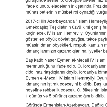
ifadə olunub, əlaqələrin inkişafında Prezide
münasibətlərinin müsbət rol oynadığı vurğu
2017-ci ilin Azərbaycanda "İslam Həmrəyliyi
Əməkdaşlıq Təşkilatının üzvü kimi geniş fə
keçiriləcək IV İslam Həmrəyliyi Oyunlarını
göstərilən böyük dövlət qayğısı, təkcə payt
müasir idman obyektləri, respublikamızın mü
idmançılarımızın qazandıqları nailiyyətlər b
Baş katib Naser Eymən əl-Məcali IV İslam 
məmnunluğunu ifadə edib. O, İordaniyanın 
ciddi hazırlaşdıqlarını deyib. İordaniya idm
Eymən əl-Məcali IV İslam Həmrəyliyi Oyunl
idmançının iştirak edəcəyini bildirib. Baş
heyətinə rəhbərlik edəcək. O, ölkəsinin İsl
1 gümüş və 5 bürünc) qazandığını bildirib.
Görüşdə Ermənistan-Azərbaycan, Dağlıq Qa