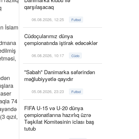
qarşılaşacaq
q
06.08.2026, 12:25
Futbol
in İslam
Cüdoçularımız dünya
 idmana
çempionatında iştirak edəcəklər
edilmiş
06.08.2026, 10:17
Cüdo
etməsi,
"Sabah" Danimarka səfərindən
ndən
məğlubiyyətlə qayıdır
ışlara
05.08.2026, 23:23
Naser
Futbol
aqla 74
FIFA U-15 və U-20 dünya
mayəndə
çempionatlarına hazırlıq üzrə
3 qızıl,
Təşkilat Komitəsinin iclası baş
tutub