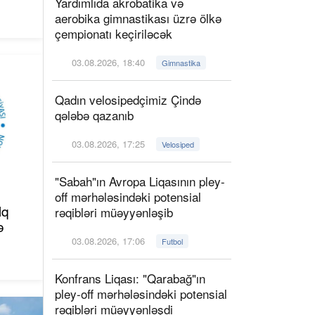
Yardımlıda akrobatika və
aerobika gimnastikası üzrə ölkə
çempionatı keçiriləcək
03.08.2026, 18:40
Gimnastika
Qadın velosipedçimiz Çində
qələbə qazanıb
03.08.2026, 17:25
Velosiped
"Sabah"ın Avropa Liqasının pley-
off mərhələsindəki potensial
lq
rəqibləri müəyyənləşib
ə
03.08.2026, 17:06
Futbol
Konfrans Liqası: "Qarabağ"ın
pley-off mərhələsindəki potensial
rəqibləri müəyyənləşdi