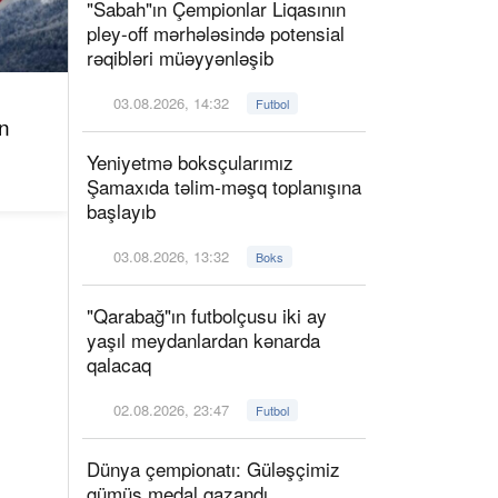
"Sabah"ın Çempionlar Liqasının
pley-off mərhələsində potensial
rəqibləri müəyyənləşib
03.08.2026, 14:32
Futbol
n
Yeniyetmə boksçularımız
Şamaxıda təlim-məşq toplanışına
başlayıb
03.08.2026, 13:32
Boks
"Qarabağ"ın futbolçusu iki ay
yaşıl meydanlardan kənarda
qalacaq
02.08.2026, 23:47
Futbol
Dünya çempionatı: Güləşçimiz
gümüş medal qazandı