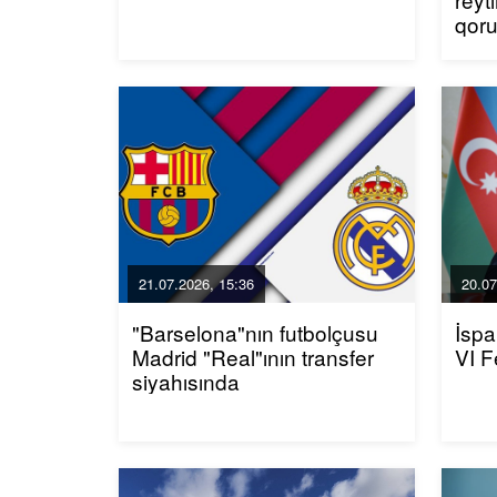
qor
21.07.2026, 15:36
20.07
"Barselona"nın futbolçusu
İspa
Madrid "Real"ının transfer
VI F
siyahısında