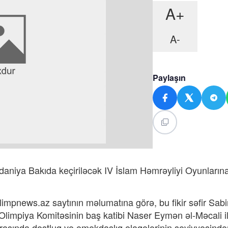
A+
A-
Paylaşın
rdaniya Bakıda keçiriləcək IV İslam Həmrəyliyi Oyunların
impnews.az saytının məlumatına görə, bu fikir səfir Sabi
Olimpiya Komitəsinin baş katibi Naser Eymən əl-Məcali i
asında dostluq və əməkdaşlıq əlaqələrinin səviyyəsindən