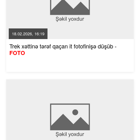
18.02.2026, 16:19
Trek xəttinə tərəf qaçan it fotofinişə düşüb -
FOTO