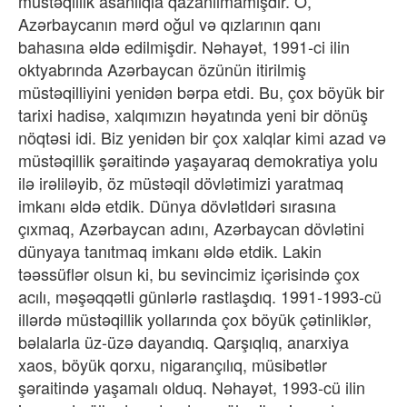
müstəqillik asanlıqla qazanılmamışdır. O,
Azərbaycanın mərd oğul və qızlarının qanı
bahasına əldə edilmişdir. Nəhayət, 1991-ci ilin
oktyabrında Azərbaycan özünün itirilmiş
müstəqilliyini yenidən bərpa etdi. Bu, çox böyük bir
tarixi hadisə, xalqımızın həyatında yeni bir dönüş
nöqtəsi idi. Biz yenidən bir çox xalqlar kimi azad və
müstəqillik şəraitində yaşayaraq demokratiya yolu
ilə irəliləyib, öz müstəqil dövlətimizi yaratmaq
imkanı əldə etdik. Dünya dövlətldəri sırasına
çıxmaq, Azərbaycan adını, Azərbaycan dövlətini
dünyaya tanıtmaq imkanı əldə etdik. Lakin
təəssüflər olsun ki, bu sevincimiz içərisində çox
acılı, məşəqqətli günlərlə rastlaşdıq. 1991-1993-cü
illərdə müstəqillik yollarında çox böyük çətinliklər,
bəlalarla üz-üzə dayandıq. Qarşıqlıq, anarxiya
xaos, böyük qorxu, nigarançılıq, müsibətlər
şəraitində yaşamalı olduq. Nəhayət, 1993-cü ilin