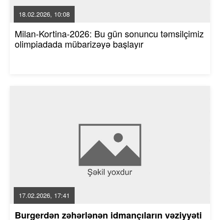
18.02.2026, 10:08
Milan-Kortina-2026: Bu gün sonuncu təmsilçimiz
olimpiadada mübarizəyə başlayır
17.02.2026, 17:41
Burgerdən zəhərlənən idmançıların vəziyyəti