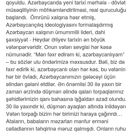
qoyuldu. Azərbaycanda yeni tarixi mərhələ - dövlət
müsəqilliyinin möhkəmləndirilməsi, real quruculuğu
başlandı. Ömrünü xalqına həsr etmiş,
Azərbaycançılıq ideologiyasını formalaşdırmış
Azərbaycan xalqının ümummilli lideri, dahi
şəxsiyyət - Heydər Əliyev tarixin ən böyük
vətənpərvəridir. Onun vətən sevgisi hər kəsə
nümunədir. “Mən fəxr edirəm ki, azərbaycanlıyam”
– bu sözlər ulu öndərimizə məxsusdur. Bəli, biz də
fəxr edirik ki, azərbaycanlı olan hər kəs, bu vətənin
hər bir övladı, Azərbaycanımızın gələcəyi üçün
əlindən gələni etdilər. Ən önəmlisi 30 ilə yaxın bir
zaman ərzində düşmən əlində qalan torpaqlarımız
şəhidlərimizin qanı bahasına işğaldan azad olundu.
30 ilə yaxındır ki, düşmən ayaqları altında inildəyən
Vətən torpağı bizim hər birimizi haraya çağırırdı…
Ataların, babaların məzarları mənfur erməni
cəlladlarının təhqirinə məruz qalmışdı. Onların ruhu