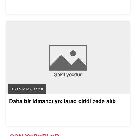
16.02.2026, 14:10
Daha bir idmançı yıxılaraq ciddi zədə alıb