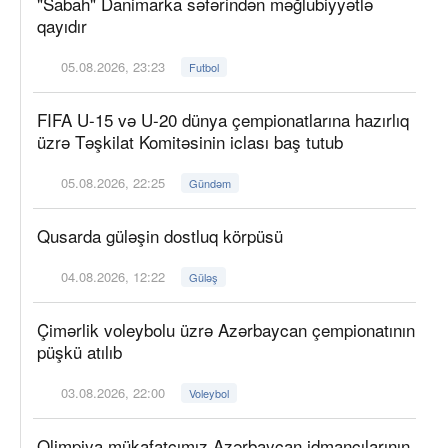
"Sabah" Danimarka səfərindən məğlubiyyətlə
qayıdır
05.08.2026, 23:23
Futbol
FIFA U-15 və U-20 dünya çempionatlarına hazırlıq
üzrə Təşkilat Komitəsinin iclası baş tutub
05.08.2026, 22:25
Gündəm
Qusarda güləşin dostluq körpüsü
04.08.2026, 12:22
Güləş
Çimərlik voleybolu üzrə Azərbaycan çempionatının
püşkü atılıb
03.08.2026, 22:00
Voleybol
Olimpiya mükafatçımız Azərbaycan idmançılarının