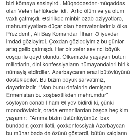
bizi köməyə səsləyirdi. Müqəddəsdən-müqəddəs
olan Vətən təhlükədə idi. Artıq ölüm və ya olum
vaxtı çatmışdı. Əsirlikdə minbir əzab-əziyyətlərə,
məhrumiyyətlərə düçar olan həmvətənlərimiz ölkə
Prezidenti, Ali Baş Komandan İlham Əliyevdən
imdad gözləyirdi. Çoxdan gözlədiyimiz bu günlər
artıq gəlib çatmışdı. Hər bir zəfər sevinci böyük
coşqu ilə qeyd olundu. Ölkəmizdə yaşayan bütün
millətlərin, dini konfessiyaların nümayəndələri birlik
nümayiş etdirdilər. Azərbaycanın ərazi bütövlüyünü
dəstəklədilər. Bu bizim böyük sərvətimiz,
dəyərimizdir. “Mən bunu dəfələrlə demişəm.
Ermənistan bu xoşbəxtlikdən məhrumdur”
söyləyən cənab İlham Əliyev bidirdi ki, çünki
monodövlətdir, orada ermənilərdən başqa heç kim
yaşamır: “Amma bizim üstünlüyümüz bax
bundadır, çoxmillətli, çoxkonfessiyalı Azərbaycan
bu müharibədə də özünü göstərdi, bütün xalqların