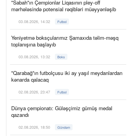
"Sabah"ın Çempionlar Liqasının pley-off
mərhələsində potensial rəqibləri müəyyənləşib
03.08.2026, 14:32
Futbol
Yeniyetmə boksçularımız Şamaxıda təlim-məşq
toplanışına başlayıb
03.08.2026, 13:32
Boks
"Qarabağ"ın futbolçusu iki ay yaşıl meydanlardan
kənarda qalacaq
02.08.2026, 23:47
Futbol
Dünya çempionatı: Güləşçimiz gümüş medal
qazandı
02.08.2026, 18:50
Gündəm