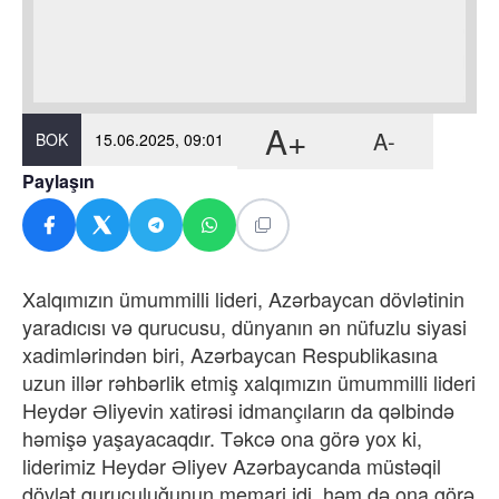
A+
A-
BOK
15.06.2025, 09:01
Paylaşın
Xalqımızın ümummilli lideri, Azərbaycan dövlətinin
yaradıcısı və qurucusu, dünyanın ən nüfuzlu siyasi
xadimlərindən biri, Azərbaycan Respublikasına
uzun illər rəhbərlik etmiş xalqımızın ümummilli lideri
Heydər Əliyevin xatirəsi idmançıların da qəlbində
həmişə yaşayacaqdır. Təkcə ona görə yox ki,
liderimiz Heydər Əliyev Azərbaycanda müstəqil
dövlət quruculuğunun memari idi, həm də ona görə