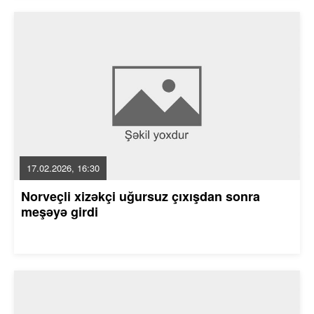
17.02.2026, 16:30
Norveçli xizəkçi uğursuz çıxışdan sonra
meşəyə girdi