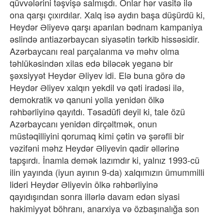
qüvvələrini təşvişə salmışdı. Onlar hər vasitə ilə
ona qarşı çıxırdılar. Xalq isə aydın başa düşürdü ki,
Heydər Əliyevə qarşı aparılan bədnam kampaniya
əslində antiazərbaycan siyasətin tərkib hissəsidir.
Azərbaycanı real parçalanma və məhv olma
təhlükəsindən xilas edə biləcək yeganə bir
şəxsiyyət Heydər Əliyev idi. Elə buna görə də
Heydər Əliyev xalqın yekdil və qəti iradəsi ilə,
demokratik və qanuni yolla yenidən ölkə
rəhbərliyinə qayıtdı. Təsadüfi deyil ki, tale özü
Azərbaycanı yenidən dirçəltmək, onun
müstəqilliyini qorumaq kimi çətin və şərəfli bir
vəzifəni məhz Heydər Əliyevin qadir əllərinə
tapşırdı. İnamla demək lazımdır ki, yalnız 1993-cü
ilin yayında (iyun ayının 9-da) xalqımızın ümummilli
lideri Heydər Əliyevin ölkə rəhbərliyinə
qayıdışından sonra illərlə davam edən siyasi
hakimiyyət böhranı, anarxiya və özbaşınalığa son