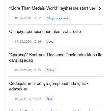
"More Than Medals World" layihəsinə start verilib
06.08.2026, 12:54
Olimpizm xəbərləri
Olimpiya çempionunun atası vəfat edib
06.08.2026, 12:46
Cüdo
"Qarabağ" Konfrans Liqasında Danimarka klubu ilə
qarşılaşacaq
06.08.2026, 12:25
Futbol
Cüdoçularımız dünya çempionatında iştirak
edəcəklər
06.08.2026, 10:17
Cüdo