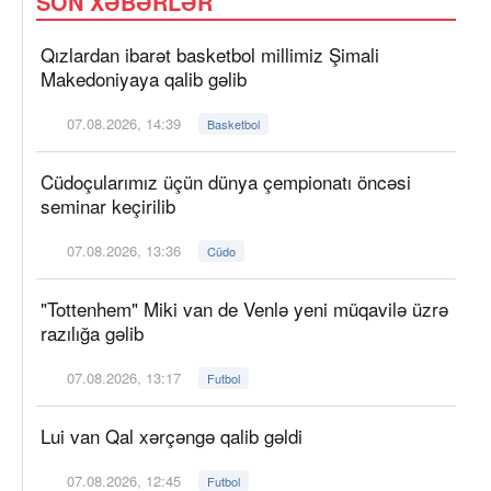
SON XƏBƏRLƏR
Qızlardan ibarət basketbol millimiz Şimali
Makedoniyaya qalib gəlib
07.08.2026, 14:39
Basketbol
Cüdoçularımız üçün dünya çempionatı öncəsi
seminar keçirilib
07.08.2026, 13:36
Cüdo
"Tottenhem" Miki van de Venlə yeni müqavilə üzrə
razılığa gəlib
07.08.2026, 13:17
Futbol
Lui van Qal xərçəngə qalib gəldi
07.08.2026, 12:45
Futbol