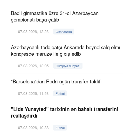
Bədii gimnastika üzrə 31-ci Azərbaycan
çempionatı başa çatıb
07.08.2026, 12:23
Gimnastika
Azərbaycanlı tədqiqatçı Ankarada beynəlxalq elmi
konqresdə məruzə ilə çıxış edib
07.08.2026, 12:05
Olimpiya dünyası
"Barselona"dan Rodri üçün transfer təklifi
07.08.2026, 11:53
Futbol
"Lids Yunayted" tarixinin ən bahalı transferini
reallaşdırdı
07.08.2026, 10:38
Futbol