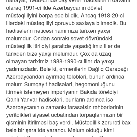
olaraq 1991-ci ildə Azərbaycanın dövlət
müstəqilliyini bərpa edə bildik. Ancaq 1918-20-ci
illərdəki müstəqilliyi qoruyub saxlaya bilmədik. Bu
hadisələrin nəticəsi hamımıza tarixən yaxşı
məlumdur. Ondan sonrakı sovet dövründəki
müstəqillik itirildiyi şaraitdə yaşadığıimız illər də
tarixdən bizə yaxşı məlumdur. Çox da uzaq
olmayan tariximiz 1988-1990-cı illər də yaxşı
yadımızdadır. Belə ki, ermənilərin Dağlıq Qarabağı
Azərbaycandan ayırmaq tələbləri, bunun ardınca
məlum Sumqayıt hadisələri, hegomonluğunu
itirmək istəməyən imperiyanın Bakıda törətdiyi
Qanlı Yanvar hadisələri, bunların ardınca isə
Azərbaycanın o zamankı fərasətsiz rəhbərlərinin
yeritdikləri siyasət ucbatından torpaqlarımızın bir
qisminin itirilməsi baş verdi. Müstəqillik zərurəti bax
belə bir şəraitdə yarandı. Məlum olduğu kimi