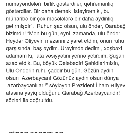
nümayəndələri birlik göstərdilər, qəhrəmanlıq
göstərdilər. Bir daha demək istəyirəm ki, bu
müharibə bir çox məsələlərə bir daha aydınlıq
gətirmişdir”. Ruhun şad olsun, ulu öndər, Qarabağ
bizimdir! “Mən bu gün, eyni zamanda, ulu öndər
Heydər Əliyevin məzarını ziyarət etdim, onun ruhu
qarşısında baş əydim. Ürəyimdə dedim , xoşbəxt
adamam ki, ata vəsiyyətini yerinə yetirdim. Şuşanı
azad etdik. Bu, böyük Qələbədir! Şəhidlərimizin,
Ulu Öndərin ruhu şaddır bu gün. Gözün aydın
olsun Azərbaycan! Gözünüz aydın olsun dünya
azərbaycanlıları!” söyləyən Prezident İlham Əliyev
atasına yayiq olduğunu Qarabağ Azərbaycandır!
sözləri ilə doğrultdu.