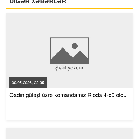
DİGƏR XƏBƏRLƏR
09.05.2026, 22:35
Qadın güləşi üzrə komandamız Rioda 4-cü oldu