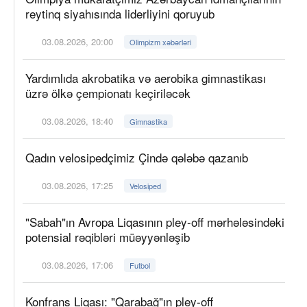
reytinq siyahısında liderliyini qoruyub
03.08.2026, 20:00
Olimpizm xəbərləri
Yardımlıda akrobatika və aerobika gimnastikası
üzrə ölkə çempionatı keçiriləcək
03.08.2026, 18:40
Gimnastika
Qadın velosipedçimiz Çində qələbə qazanıb
03.08.2026, 17:25
Velosiped
"Sabah"ın Avropa Liqasının pley-off mərhələsindəki
potensial rəqibləri müəyyənləşib
03.08.2026, 17:06
Futbol
Konfrans Liqası: "Qarabağ"ın pley-off