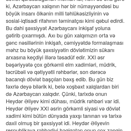
ki, Azərbaycan xalqının hər bir nümayyəndəsi bu
böyük insanı ölkənin milli təhlükəsizliyinin və
sosial-iqtisadi rifahının təminatçısı kimi qəbul edirdi.
Bu dahi şəxsiyyət Azərbaycanı inkişaf yoluna
gətirib çıxarmışdı. Axı bu gün xalqımızın orta və
gənc nəsillərinin inkişafı, cəmiyyətdə formalaşması
məhz bu böyük şəxsiyyətin dövlətimizin sükanı
arxasına keçdiyi illərə təsadüf edir. XXI əsr
bəşəriyyətə çox görkəmli elm xadimləri, müdrik,
təcrübəli və qətiyyətli rəhbərlər, son dərəcə
bacarıqlı dövlət başçıları bəxş edib. Bu gün biz
fəxrlə deyə bilərik ki, belə xoşbəxt xalqlardan biri
də Azərbaycan xalqıdır. Çünki, tarixdə onun
Heydər Əliyev kimi dühası, müdrik rəhbəri var idi.
Heydər Əliyev XXI əsrin görkəmli siyasi və dövlət
xadimi kimi bütün dünyada yaxşı tanınan və tarixə
daxil olmuş bir şəxsiyyət idi. Heydər Əliyevin
respublikaya rəhbərliyi həqiqətən onun çox zəngin