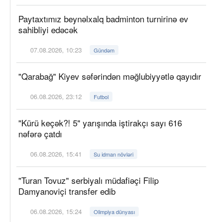
Paytaxtımız beynəlxalq badminton turnirinə ev
sahibliyi edəcək
07.08.2026, 10:23
Gündəm
"Qarabağ" Kiyev səfərindən məğlubiyyətlə qayıdır
06.08.2026, 23:12
Futbol
"Kürü keçək?! 5" yarışında iştirakçı sayı 616
nəfərə çatdı
06.08.2026, 15:41
Su idman növləri
"Turan Tovuz" serbiyalı müdafiəçi Filip
Damyanoviçi transfer edib
06.08.2026, 15:24
Olimpiya dünyası