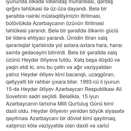
iyununda ölkədə vətəndaş müharibəsi, qardaş
qırğını təhlükəsi ilə üz-üzə dayandı. Belə bir
şəraitdə nəinki müstəqilliyimizin itirilməsi,
bütövlükdə Azərbaycanın özünün itirilməsi
təhlükəsi yarandı. Belə bir şəraitdə ölkənin güclü
bir liderə ehtiyacı yarandı. Ümidin itirən xalq
qaranlıqlar içərisində yol axtara-axtara hara, hansı
səmtə gedəcəyini bilmirdi. Belə bir şəraitdə xalq
üzünü Heydər Əliyevə tutdu. Xalq başa düşdü və
yəqin etdi ki, onu bu çətin və ağır vəziyyətdən
yalnız Heydər Əliyev kimi bacarıqlı, uzaqgörən,
qətiyyətli bir rəhbər çıxara bilər. 1993-cü il iyunun
15-də Heydər Əliyev Azərbaycan Respublikası Ali
Sovetinin sədri seçildi. Beləliklə, 15 iyun
Azərbaycanın tarixinə Milli Qurtuluş Günü kimi
daxil oldu. Heydər Əliyevin yenidən böyük siyasətə
qayıtması Azərbaycanı bir dövlət kimi qayıtmaq,
xalqımızı kölə vəziyyətdə olan daxili və xarici