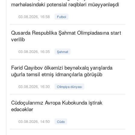
mərhələsindəki potensial rəqibləri müəyyənləşdi
03.08.2026, 16:58
Futbol
Qusarda Respublika Şahmat Olimpiadasına start
verilib
03.08.2026, 16:35
Şahmat
Fərid Qayıbov ölkəmizi beynəlxalq yarışlarda
uğurla təmsil etmiş idmançılarla görüşüb
03.08.2026, 16:30
Olimpiya dünyası
Cüdoçularımız Avropa Kubokunda iştirak
edəcəklər
03.08.2026, 14:50
Cüdo