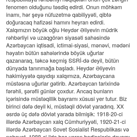
fenomen olduğunu təsdiq edirdi. Onun möhkəm
inamı, hər şeyə nüfuzetmə qabiliyyəti, qibtə
doğuracaq hafizəsi hamını heyran edirdi.
Xalqımızın böyük oğlu Heydər Əliyevin müdrik
rəhbərliyi və uzaqgörən siyasəti sahəsində
Azərbaycan iqtisadi, ictimai-siyasi, mənəvi, mədəni
həyatın bütün sahələrində böyük uğurlar
qazanaraq, təkcə keçmiş SSRİ-də deyil, bütün
dünyada tanınmağa başladı. Heydər Əliyevin
hakimiyyətə qayıdışı xalqımıza, Azərbaycana
müstəsna uğurlar gətirib. Azərbaycan tarixində
fərəhli, şərəfli günlər çoxdur. Ancaq bunların
içərisində müstəqillik bayramı xüsusi yer tutur. Biz
birinci dəfə deyil ki, müstəqil dövlət yaradırıq. XX
əsrdə üç dəfə dövlət yarada bilmişik: 1918-20-ci
illərdə Azərbaycan xalq Cümhuriyyəti, 1920-21-ci
illərdə Azərbaycan Sovet Sosialist Respublikası və
nəhayət, 1988-ci ildə baş verən hadisələrin davamı