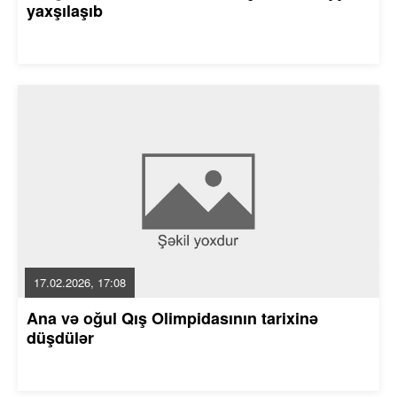
yaxşılaşıb
17.02.2026, 17:08
Ana və oğul Qış Olimpidasının tarixinə
düşdülər