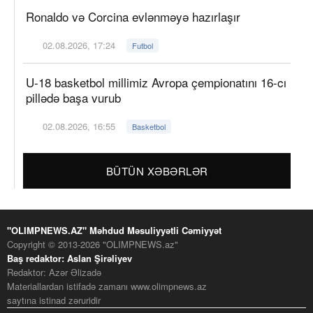
Ronaldo və Corcina evlənməyə hazırlaşır
02.08.2026, 17:24
Futbol
U-18 basketbol millimiz Avropa çempionatını 16-cı
pillədə başa vurub
02.08.2026, 16:55
Basketbol
BÜTÜN XƏBƏRLƏR
"OLIMPNEWS.AZ" Məhdud Məsuliyyətli Cəmiyyət
Copyright © 2013-2026 "OLIMPNEWS.az"
Baş redaktor: Aslan Şirəliyev
Redaktor: Azər Əlizadə
Materiallardan istifadə zamanı www.olimpnews.az
saytına istinad zəruridir