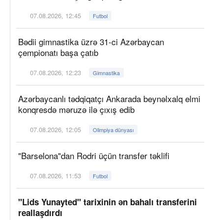
07.08.2026, 12:45
Futbol
Bədii gimnastika üzrə 31-ci Azərbaycan
çempionatı başa çatıb
07.08.2026, 12:23
Gimnastika
Azərbaycanlı tədqiqatçı Ankarada beynəlxalq elmi
konqresdə məruzə ilə çıxış edib
07.08.2026, 12:05
Olimpiya dünyası
"Barselona"dan Rodri üçün transfer təklifi
07.08.2026, 11:53
Futbol
"Lids Yunayted" tarixinin ən bahalı transferini
reallaşdırdı