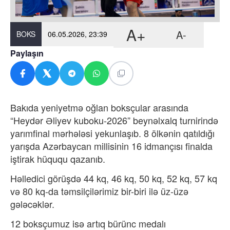
A+
A-
BOKS
06.05.2026, 23:39
Paylaşın
Bakıda yeniyetmə oğlan boksçular arasında
“Heydər Əliyev kuboku-2026” beynəlxalq turnirində
yarımfinal mərhələsi yekunlaşıb. 8 ölkənin qatıldığı
yarışda Azərbaycan millisinin 16 idmançısı finalda
iştirak hüququ qazanıb.
Həlledici görüşdə 44 kq, 46 kq, 50 kq, 52 kq, 57 kq
və 80 kq-da təmsilçilərimiz bir-biri ilə üz-üzə
gələcəklər.
12 boksçumuz isə artıq bürünc medalı