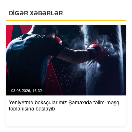
DİGƏR XƏBƏRLƏR
03.08.2026, 13:32
Yeniyetmə boksçularımız Şamaxıda təlim-məşq
toplanışına başlayıb