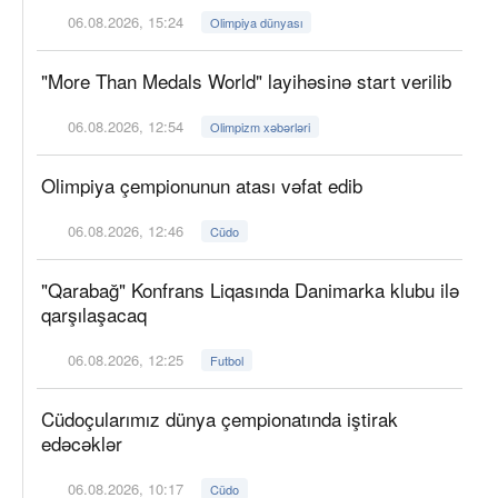
06.08.2026, 15:24
Olimpiya dünyası
"More Than Medals World" layihəsinə start verilib
06.08.2026, 12:54
Olimpizm xəbərləri
Olimpiya çempionunun atası vəfat edib
06.08.2026, 12:46
Cüdo
"Qarabağ" Konfrans Liqasında Danimarka klubu ilə
qarşılaşacaq
06.08.2026, 12:25
Futbol
Cüdoçularımız dünya çempionatında iştirak
edəcəklər
06.08.2026, 10:17
Cüdo