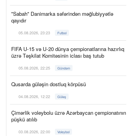
"Sabah" Danimarka səfərindən məğlubiyyətlə
qayıdır
05.08.2026, 23:23
Futbol
FIFA U-15 və U-20 dünya çempionatlarına hazırlıq
üzrə Təşkilat Komitəsinin iclası baş tutub
05.08.2026, 22:25
Gündəm
Qusarda güləşin dostluq körpüsü
04.08.2026, 12:22
Güləş
Çimərlik voleybolu üzrə Azərbaycan çempionatının
püşkü atılıb
03.08.2026, 22:00
Voleybol