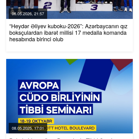
06.05.2026, 21:57
“Heydər Əliyev kuboku-2026”: Azərbaycanın qız
boksçulardan ibarət millisi 17 medalla komanda
hesabında birinci olub
08.05.2025, 17:01