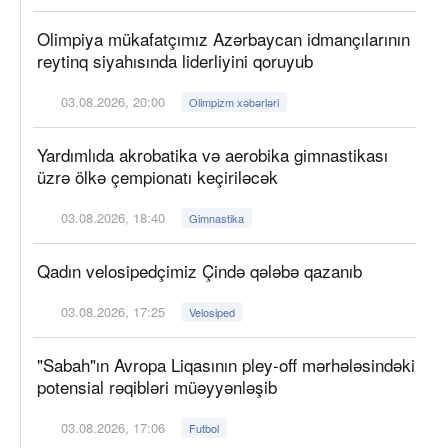
Olimpiya mükafatçımız Azərbaycan idmançılarının
reytinq siyahısında liderliyini qoruyub
03.08.2026, 20:00
Olimpizm xəbərləri
Yardımlıda akrobatika və aerobika gimnastikası
üzrə ölkə çempionatı keçiriləcək
03.08.2026, 18:40
Gimnastika
Qadın velosipedçimiz Çində qələbə qazanıb
03.08.2026, 17:25
Velosiped
"Sabah"ın Avropa Liqasının pley-off mərhələsindəki
potensial rəqibləri müəyyənləşib
03.08.2026, 17:06
Futbol