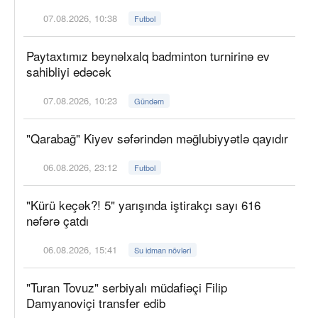
07.08.2026, 10:38
Futbol
Paytaxtımız beynəlxalq badminton turnirinə ev
sahibliyi edəcək
07.08.2026, 10:23
Gündəm
"Qarabağ" Kiyev səfərindən məğlubiyyətlə qayıdır
06.08.2026, 23:12
Futbol
"Kürü keçək?! 5" yarışında iştirakçı sayı 616
nəfərə çatdı
06.08.2026, 15:41
Su idman növləri
"Turan Tovuz" serbiyalı müdafiəçi Filip
Damyanoviçi transfer edib