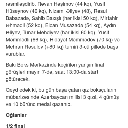
rəsmiləşdirib. Rəvan Həşimov (44 kq), Yusif
Hüseynov (46 kq), Nizami Əliyev (48), Rəsul
Babazadə, Sahib Baxışlı (hər ikisi 50 kq), Mirtahir
Əhmədli (52 kq), Elcan Musazadə (54 kq), Aydın
Əliyev, Tunar Mehdiyev (hər ikisi 60 kq), Yusif
Məmmədli (66 kq), Hidayət Məmmədov (70 kq) və
Mehran Rəsulov (+80 kq) turniri 3-cü pillədə başa
vurublar.
Bakı Boks Mərkəzində keçirilən yarışın final
görüşləri mayın 7-də, saat 13:00-da start
götürəcək.
Qeyd edək ki, bu gün başa çatan qız boksçuların
mübarizəsində Azərbaycan millisi 3 qızıl, 4 gümüş
və 10 bürünc medal qazanıb.
Oğlanlar
1/2 final