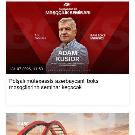
31.07.2026, 11:50
Polşalı mütəxəssis azərbaycanlı boks
məşqçilərinə seminar keçəcək