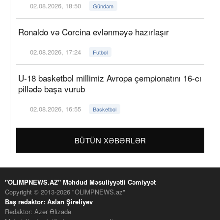
02.08.2026, 18:50
Gündəm
Ronaldo və Corcina evlənməyə hazırlaşır
02.08.2026, 17:24
Futbol
U-18 basketbol millimiz Avropa çempionatını 16-cı
pillədə başa vurub
02.08.2026, 16:55
Basketbol
BÜTÜN XƏBƏRLƏR
"OLIMPNEWS.AZ" Məhdud Məsuliyyətli Cəmiyyət
Copyright © 2013-2026 "OLIMPNEWS.az"
Baş redaktor: Aslan Şirəliyev
Redaktor: Azər Əlizadə