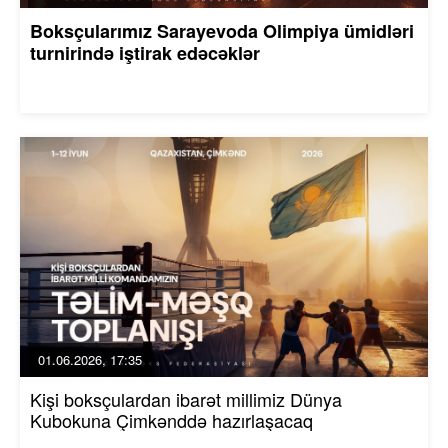
Boksçularımız Sarayevoda Olimpiya ümidləri
turnirində iştirak edəcəklər
01.06.2026, 17:35
Kişi boksçulardan ibarət millimiz Dünya
Kubokuna Çimkənddə hazırlaşacaq