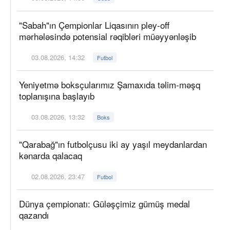
"Sabah"ın Çempionlar Liqasının pley-off
mərhələsində potensial rəqibləri müəyyənləşib
03.08.2026, 14:32
Futbol
Yeniyetmə boksçularımız Şamaxıda təlim-məşq
toplanışına başlayıb
03.08.2026, 13:32
Boks
"Qarabağ"ın futbolçusu iki ay yaşıl meydanlardan
kənarda qalacaq
02.08.2026, 23:47
Futbol
Dünya çempionatı: Güləşçimiz gümüş medal
qazandı