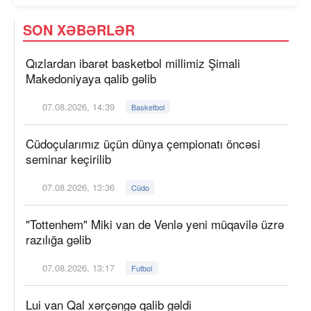
SON XƏBƏRLƏR
Qızlardan ibarət basketbol millimiz Şimali
Makedoniyaya qalib gəlib
07.08.2026, 14:39
Basketbol
Cüdoçularımız üçün dünya çempionatı öncəsi
seminar keçirilib
07.08.2026, 13:36
Cüdo
"Tottenhem" Miki van de Venlə yeni müqavilə üzrə
razılığa gəlib
07.08.2026, 13:17
Futbol
Lui van Qal xərçəngə qalib gəldi