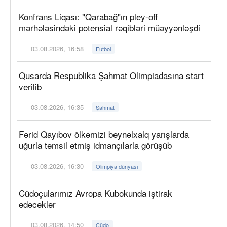
Konfrans Liqası: "Qarabağ"ın pley-off
mərhələsindəki potensial rəqibləri müəyyənləşdi
03.08.2026, 16:58
Futbol
Qusarda Respublika Şahmat Olimpiadasına start
verilib
03.08.2026, 16:35
Şahmat
Fərid Qayıbov ölkəmizi beynəlxalq yarışlarda
uğurla təmsil etmiş idmançılarla görüşüb
03.08.2026, 16:30
Olimpiya dünyası
Cüdoçularımız Avropa Kubokunda iştirak
edəcəklər
03.08.2026, 14:50
Cüdo