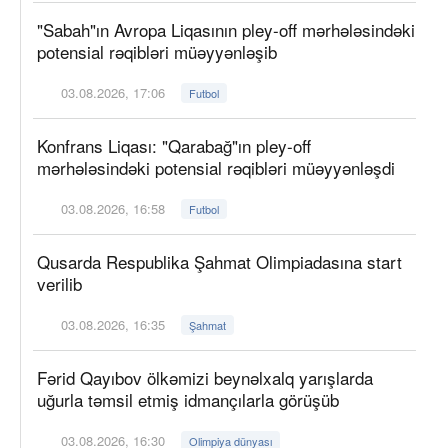
"Sabah"ın Avropa Liqasının pley-off mərhələsindəki
potensial rəqibləri müəyyənləşib
03.08.2026, 17:06
Futbol
Konfrans Liqası: "Qarabağ"ın pley-off
mərhələsindəki potensial rəqibləri müəyyənləşdi
03.08.2026, 16:58
Futbol
Qusarda Respublika Şahmat Olimpiadasına start
verilib
03.08.2026, 16:35
Şahmat
Fərid Qayıbov ölkəmizi beynəlxalq yarışlarda
uğurla təmsil etmiş idmançılarla görüşüb
03.08.2026, 16:30
Olimpiya dünyası