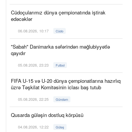
Cüdoçularımız dünya çempionatında iştirak
edəcəklər
06.08.2026, 10:17
Cüdo
"Sabah" Danimarka səfərindən məğlubiyyətlə
qayıdır
05.08.2026, 23:23
Futbol
FIFA U-15 və U-20 dünya çempionatlarına hazırlıq
üzrə Təşkilat Komitəsinin iclası baş tutub
05.08.2026, 22:25
Gündəm
Qusarda güləşin dostluq körpüsü
04.08.2026, 12:22
Güləş