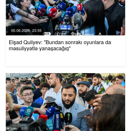
05.06.2026, 23:55
Elşad Quliyev: "Bundan sonrakı oyunlara da
məsuliyyətlə yanaşacağıq"