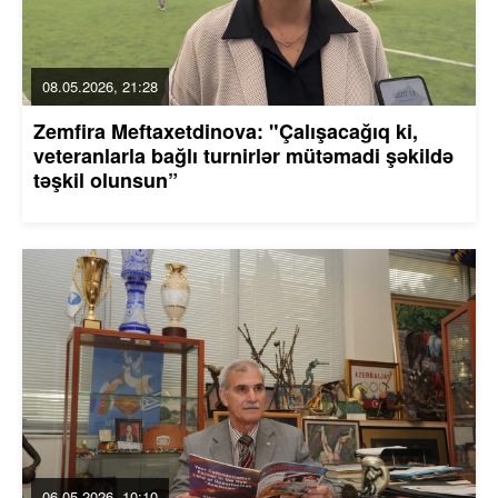
08.05.2026, 21:28
Zemfira Meftaxetdinova: "Çalışacağıq ki,
veteranlarla bağlı turnirlər mütəmadi şəkildə
təşkil olunsun”
06.05.2026, 10:10