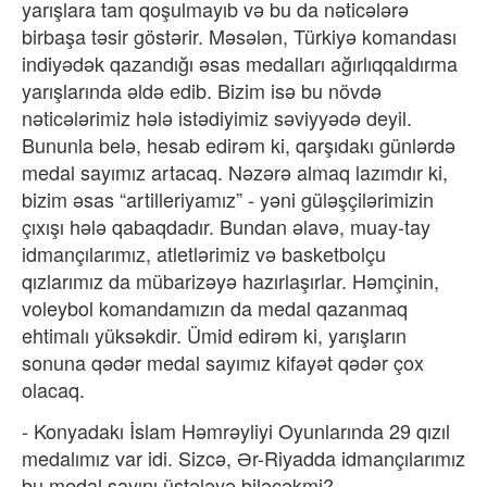
yarışlara tam qoşulmayıb və bu da nəticələrə
birbaşa təsir göstərir. Məsələn, Türkiyə komandası
indiyədək qazandığı əsas medalları ağırlıqqaldırma
yarışlarında əldə edib. Bizim isə bu növdə
nəticələrimiz hələ istədiyimiz səviyyədə deyil.
Bununla belə, hesab edirəm ki, qarşıdakı günlərdə
medal sayımız artacaq. Nəzərə almaq lazımdır ki,
bizim əsas “artilleriyamız” - yəni güləşçilərimizin
çıxışı hələ qabaqdadır. Bundan əlavə, muay-tay
idmançılarımız, atletlərimiz və basketbolçu
qızlarımız da mübarizəyə hazırlaşırlar. Həmçinin,
voleybol komandamızın da medal qazanmaq
ehtimalı yüksəkdir. Ümid edirəm ki, yarışların
sonuna qədər medal sayımız kifayət qədər çox
olacaq.
- Konyadakı İslam Həmrəyliyi Oyunlarında 29 qızıl
medalımız var idi. Sizcə, Ər-Riyadda idmançılarımız
bu medal sayını üstələyə biləcəkmi?