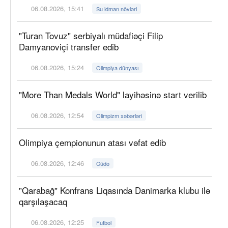
06.08.2026, 15:41
Su idman növləri
"Turan Tovuz" serbiyalı müdafiəçi Filip
Damyanoviçi transfer edib
06.08.2026, 15:24
Olimpiya dünyası
"More Than Medals World" layihəsinə start verilib
06.08.2026, 12:54
Olimpizm xəbərləri
Olimpiya çempionunun atası vəfat edib
06.08.2026, 12:46
Cüdo
"Qarabağ" Konfrans Liqasında Danimarka klubu ilə
qarşılaşacaq
06.08.2026, 12:25
Futbol