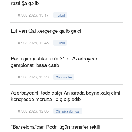
razılığa gəlib
07.08.2026, 13:17
Futbol
Lui van Qal xərçəngə qalib gəldi
07.08.2026, 12:45
Futbol
Bədii gimnastika üzrə 31-ci Azərbaycan
çempionatı başa çatıb
07.08.2026, 12:23
Gimnastika
Azərbaycanlı tədqiqatçı Ankarada beynəlxalq elmi
konqresdə məruzə ilə çıxış edib
07.08.2026, 12:05
Olimpiya dünyası
"Barselona"dan Rodri üçün transfer təklifi