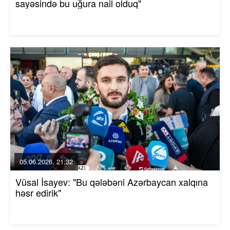
sayəsində bu uğura nail olduq"
05.06.2026, 21:32
Vüsal İsayev: "Bu qələbəni Azərbaycan xalqına
həsr edirik"