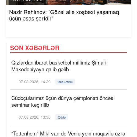
Nazir Rəhimov: “Gözəl ailə xoşbəxt yaşamaq
üçün əsas şərtdir”
SON XƏBƏRLƏR
Qızlardan ibarət basketbol millimiz Şimali
Makedoniyaya qalib gəlib
07.08.2026, 14:39
Basketbol
Cüdoçularımız üçün dünya çempionatı öncəsi
seminar keçirilib
07.08.2026, 13:36
Cüdo
"Tottenhem" Miki van de Venlə yeni müqavilə üzrə