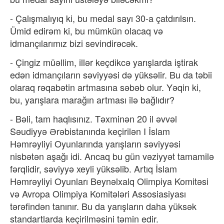
- Çalışmalıyıq ki, bu medal sayı 30-a çatdırılsın.
Ümid edirəm ki, bu mümkün olacaq və
idmançılarımız bizi sevindirəcək.
- Çingiz müəllim, illər keçdikcə yarışlarda iştirak
edən idmançıların səviyyəsi də yüksəlir. Bu da təbii
olaraq rəqabətin artmasına səbəb olur. Yəqin ki,
bu, yarışlara marağın artması ilə bağlıdır?
- Bəli, tam haqlısınız. Təxminən 20 il əvvəl
Səudiyyə Ərəbistanında keçirilən I İslam
Həmrəyliyi Oyunlarında yarışların səviyyəsi
nisbətən aşağı idi. Ancaq bu gün vəziyyət tamamilə
fərqlidir, səviyyə xeyli yüksəlib. Artıq İslam
Həmrəyliyi Oyunları Beynəlxalq Olimpiya Komitəsi
və Avropa Olimpiya Komitələri Assosiasiyası
tərəfindən tanınır. Bu da yarışların daha yüksək
standartlarda keçirilməsini təmin edir.