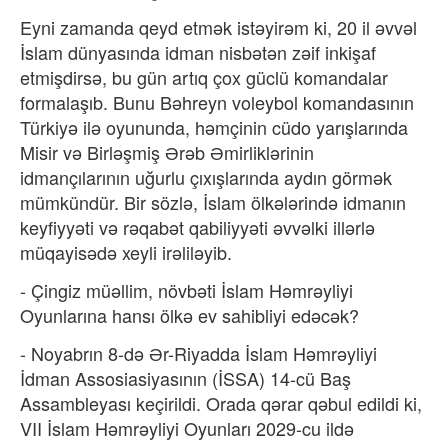
Eyni zamanda qeyd etmək istəyirəm ki, 20 il əvvəl
İslam dünyasında idman nisbətən zəif inkişaf
etmişdirsə, bu gün artıq çox güclü komandalar
formalaşıb. Bunu Bəhreyn voleybol komandasının
Türkiyə ilə oyununda, həmçinin cüdo yarışlarında
Misir və Birləşmiş Ərəb Əmirliklərinin
idmançılarının uğurlu çıxışlarında aydın görmək
mümkündür. Bir sözlə, İslam ölkələrində idmanın
keyfiyyəti və rəqabət qabiliyyəti əvvəlki illərlə
müqayisədə xeyli irəliləyib.
- Çingiz müəllim, növbəti İslam Həmrəyliyi
Oyunlarına hansı ölkə ev sahibliyi edəcək?
- Noyabrın 8-də Ər-Riyadda İslam Həmrəyliyi
İdman Assosiasiyasının (İSSA) 14-cü Baş
Assambleyası keçirildi. Orada qərar qəbul edildi ki,
VII İslam Həmrəyliyi Oyunları 2029-cu ildə