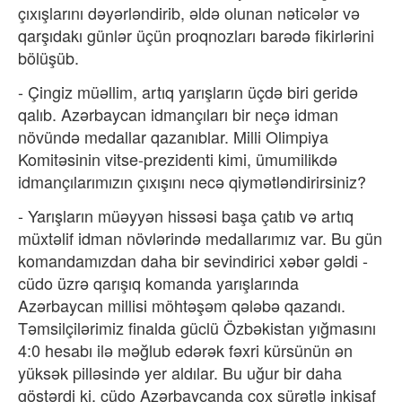
çıxışlarını dəyərləndirib, əldə olunan nəticələr və
qarşıdakı günlər üçün proqnozları barədə fikirlərini
bölüşüb.
- Çingiz müəllim, artıq yarışların üçdə biri geridə
qalıb. Azərbaycan idmançıları bir neçə idman
növündə medallar qazanıblar. Milli Olimpiya
Komitəsinin vitse-prezidenti kimi, ümumilikdə
idmançılarımızın çıxışını necə qiymətləndirirsiniz?
- Yarışların müəyyən hissəsi başa çatıb və artıq
müxtəlif idman növlərində medallarımız var. Bu gün
komandamızdan daha bir sevindirici xəbər gəldi -
cüdo üzrə qarışıq komanda yarışlarında
Azərbaycan millisi möhtəşəm qələbə qazandı.
Təmsilçilərimiz finalda güclü Özbəkistan yığmasını
4:0 hesabı ilə məğlub edərək fəxri kürsünün ən
yüksək pilləsində yer aldılar. Bu uğur bir daha
göstərdi ki, cüdo Azərbaycanda çox sürətlə inkişaf