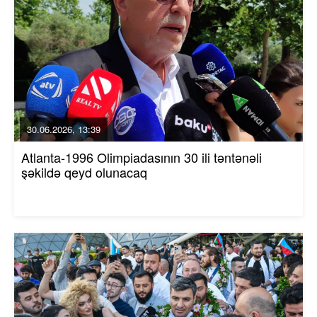
30.06.2026, 13:39
Atlanta-1996 Olimpiadasının 30 ili təntənəli
şəkildə qeyd olunacaq