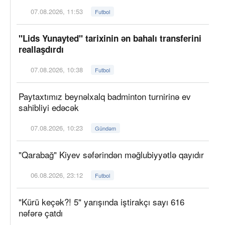
07.08.2026, 11:53
Futbol
"Lids Yunayted" tarixinin ən bahalı transferini
reallaşdırdı
07.08.2026, 10:38
Futbol
Paytaxtımız beynəlxalq badminton turnirinə ev
sahibliyi edəcək
07.08.2026, 10:23
Gündəm
"Qarabağ" Kiyev səfərindən məğlubiyyətlə qayıdır
06.08.2026, 23:12
Futbol
"Kürü keçək?! 5" yarışında iştirakçı sayı 616
nəfərə çatdı