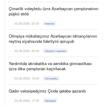
Çimərlik voleybolu üzrə Azərbaycan çempionatının
püşkü atılıb
03.08.2026, 22:00
Voleybol
Olimpiya mükafatçımız Azərbaycan idmançılarının
reytinq siyahısında liderliyini qoruyub
03.08.2026, 20:00
Olimpizm xəbərləri
Yardımlıda akrobatika və aerobika gimnastikası
üzrə ölkə çempionatı keçiriləcək
03.08.2026, 18:40
Gimnastika
Qadın velosipedçimiz Çində qələbə qazanıb
03.08.2026, 17:25
Velosiped