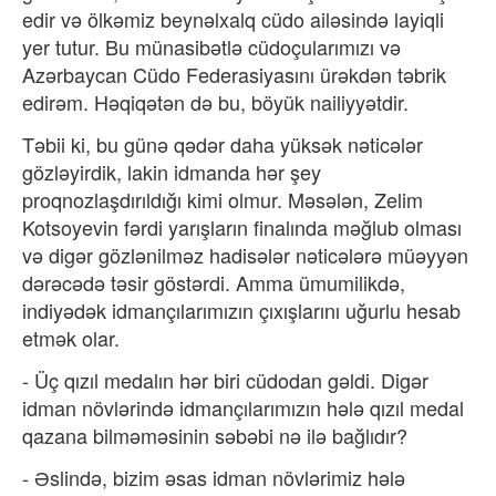
edir və ölkəmiz beynəlxalq cüdo ailəsində layiqli
yer tutur. Bu münasibətlə cüdoçularımızı və
Azərbaycan Cüdo Federasiyasını ürəkdən təbrik
edirəm. Həqiqətən də bu, böyük nailiyyətdir.
Təbii ki, bu günə qədər daha yüksək nəticələr
gözləyirdik, lakin idmanda hər şey
proqnozlaşdırıldığı kimi olmur. Məsələn, Zelim
Kotsoyevin fərdi yarışların finalında məğlub olması
və digər gözlənilməz hadisələr nəticələrə müəyyən
dərəcədə təsir göstərdi. Amma ümumilikdə,
indiyədək idmançılarımızın çıxışlarını uğurlu hesab
etmək olar.
- Üç qızıl medalın hər biri cüdodan gəldi. Digər
idman növlərində idmançılarımızın hələ qızıl medal
qazana bilməməsinin səbəbi nə ilə bağlıdır?
- Əslində, bizim əsas idman növlərimiz hələ