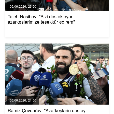
05.06.2026, 23:50
Taleh Nəsibov: "Bizi dəstəkləyən
azarkeşlərimizə təşəkkür edirəm"
05.06.2026, 21:50
Ramiz Çovdarov: "Azarkeşlərin dəstəyi