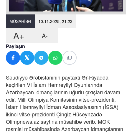
MÜSAHIBƏ
10.11.2025, 21:23
A+
A-
Paylaşın
Səudiyyə Ərəbistanının paytaxtı Ər-Riyadda
keçirilən VI İslam Həmrəyliyi Oyunlarında
Azərbaycan idmançılarının uğurlu çıxışları davam
edir. Milli Olimpiya Komitəsinin vitse-prezidenti,
İslam Həmrəyliyi İdman Assosiasiyasının (İSSA)
ikinci vitse-prezidenti Çingiz Hüseynzadə
Olimpnews.az saytına müsahibə verib. MOK
rəsmisi müsahibəsində Azərbaycan idmançılarının