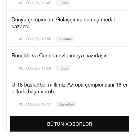
02.08.2026, 23:47
Futbol
Dünya çempionatı: Güləşçimiz gümüş medal
qazandı
02.08.2026, 18:50
Gündəm
Ronaldo və Corcina evlənməyə hazırlaşır
02.08.2026, 17:24
Futbol
U-18 basketbol millimiz Avropa çempionatını 16-cı
pillədə başa vurub
02.08.2026, 16:55
Basketbol
BÜTÜN XƏBƏRLƏR