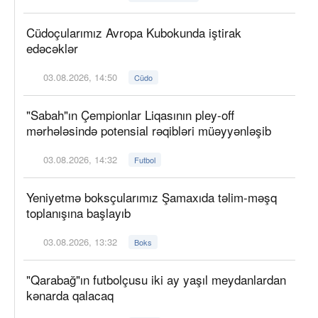
Cüdoçularımız Avropa Kubokunda iştirak
edəcəklər
03.08.2026, 14:50
Cüdo
"Sabah"ın Çempionlar Liqasının pley-off
mərhələsində potensial rəqibləri müəyyənləşib
03.08.2026, 14:32
Futbol
Yeniyetmə boksçularımız Şamaxıda təlim-məşq
toplanışına başlayıb
03.08.2026, 13:32
Boks
"Qarabağ"ın futbolçusu iki ay yaşıl meydanlardan
kənarda qalacaq