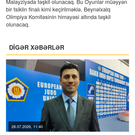
Malayziyada təşkil olunacaq. Bu Oyunlar müəyyən
bir tsiklin finalı kimi keçirilməklə, Beynəlxalq
Olimpiya Komitəsinin himayəsi altında təşkil
olunacaq.
DİGƏR XƏBƏRLƏR
28.07.2026, 11:40