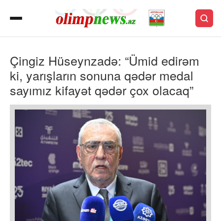
Çingiz Hüseynzadə: “Ümid edirəm
ki, yarışların sonuna qədər medal
sayımız kifayət qədər çox olacaq”