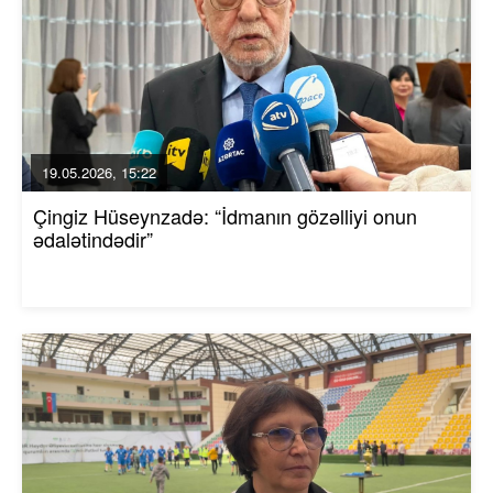
19.05.2026, 15:22
Çingiz Hüseynzadə: “İdmanın gözəlliyi onun
ədalətindədir”