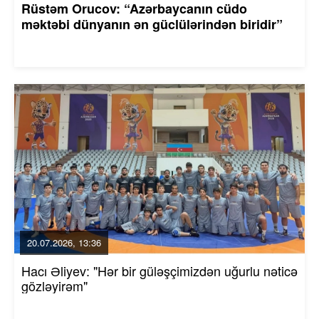
Rüstəm Orucov: “Azərbaycanın cüdo
məktəbi dünyanın ən güclülərindən biridir”
20.07.2026, 13:36
Hacı Əliyev: "Hər bir güləşçimizdən uğurlu nəticə
gözləyirəm"