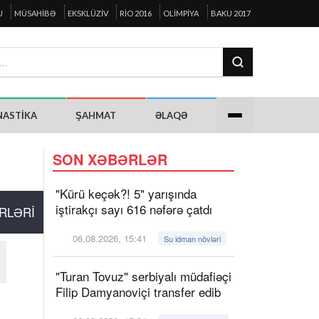
U
MÜSAHIBƏ
EKSKLÜZIV
RIO 2016
OLIMPIYA
BAKU 2017
NASTIKA
ŞAHMAT
ƏLAQƏ
SON XƏBƏRLƏR
"Kürü keçək?! 5" yarışında
iştirakçı sayı 616 nəfərə çatdı
RLƏRI
06.08.2026, 15:41
Su idman növləri
"Turan Tovuz" serbiyalı müdafiəçi
Filip Damyanoviçi transfer edib