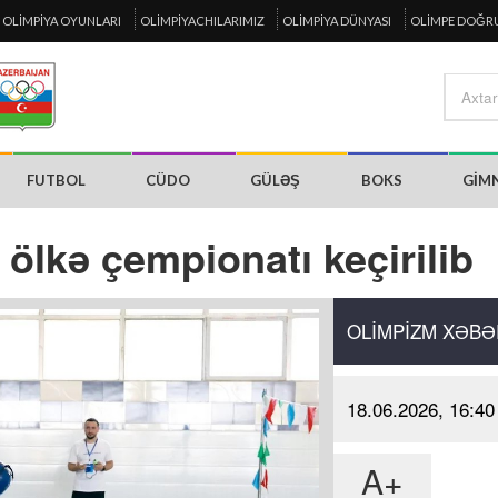
OLIMPIYA OYUNLARI
OLIMPIYACHILARIMIZ
OLIMPIYA DÜNYASI
OLIMPE DOĞR
FUTBOL
CÜDO
GÜLƏŞ
BOKS
GIM
ölkə çempionatı keçirilib
OLIMPIZM XƏBƏ
18.06.2026, 16:40
A+