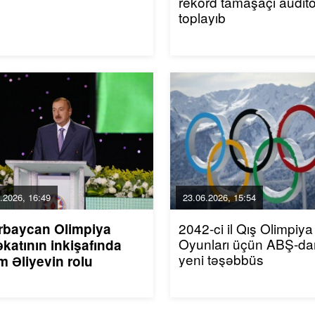
rekord tamaşaçı audito
toplayıb
.2026, 16:49
23.06.2026, 15:54
2042-ci il Qış Olimpiya
rbaycan Olimpiya
Oyunları üçün ABŞ-da
katının inkişafında
yeni təşəbbüs
m Əliyevin rolu