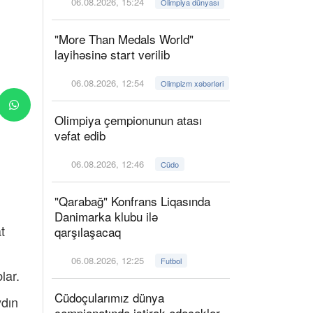
06.08.2026, 15:24
Olimpiya dünyası
"More Than Medals World"
layihəsinə start verilib
06.08.2026, 12:54
Olimpizm xəbərləri
Olimpiya çempionunun atası
vəfat edib
06.08.2026, 12:46
Cüdo
"Qarabağ" Konfrans Liqasında
Danimarka klubu ilə
t
qarşılaşacaq
06.08.2026, 12:25
Futbol
lar.
Cüdoçularımız dünya
ydın
çempionatında iştirak edəcəklər