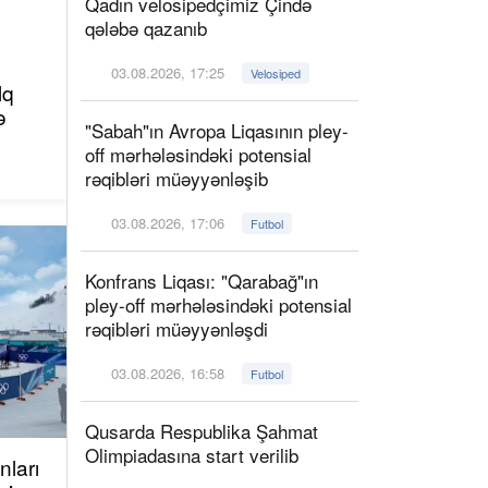
Qadın velosipedçimiz Çində
qələbə qazanıb
03.08.2026, 17:25
Velosiped
lq
ə
"Sabah"ın Avropa Liqasının pley-
off mərhələsindəki potensial
rəqibləri müəyyənləşib
03.08.2026, 17:06
Futbol
Konfrans Liqası: "Qarabağ"ın
pley-off mərhələsindəki potensial
rəqibləri müəyyənləşdi
03.08.2026, 16:58
Futbol
Qusarda Respublika Şahmat
Olimpiadasına start verilib
ları