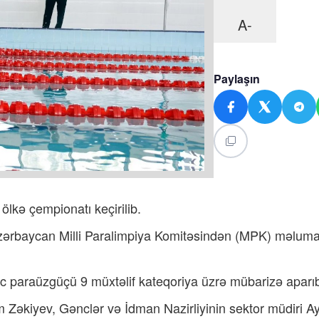
A-
Paylaşın
lkə çempionatı keçirilib.
ərbaycan
Milli Paralimpiya Komitəsindən (MPK) məluma
 paraüzgüçü 9 müxtəlif kateqoriya üzrə mübarizə aparıb
 Zəkiyev, Gənclər və İdman Nazirliyinin sektor müdiri A