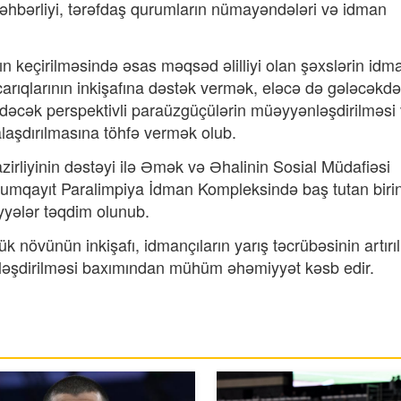
əhbərliyi, tərəfdaş qurumların nümayəndələri və idman
ın keçirilməsində əsas məqsəd əlilliyi olan şəxslərin idm
arıqlarının inkişafına dəstək vermək, eləcə də gələcəkdə
edəcək perspektivli paraüzgüçülərin müəyyənləşdirilməsi
laşdırılmasına töhfə vermək olub.
zirliyinin dəstəyi ilə Əmək və Əhalinin Sosial Müdafiəsi
 Sumqayıt Paralimpiya İdman Kompleksində baş tutan birinc
iyyələr təqdim olunub.
 növünün inkişafı, idmançıların yarış təcrübəsinin artırı
ləşdirilməsi baxımından mühüm əhəmiyyət kəsb edir.