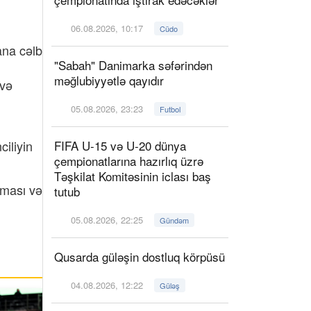
06.08.2026, 10:17
Cüdo
ana cəlb
"Sabah" Danimarka səfərindən
məğlubiyyətlə qayıdır
 və
05.08.2026, 23:23
Futbol
iliyin
FIFA U-15 və U-20 dünya
çempionatlarına hazırlıq üzrə
Təşkilat Komitəsinin iclası baş
lması və
tutub
05.08.2026, 22:25
Gündəm
Qusarda güləşin dostluq körpüsü
04.08.2026, 12:22
Güləş