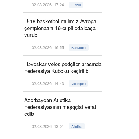
02.08.2026, 17:24
Futbol
U-18 basketbol millimiz Avropa
çempionatını 16-cı pillədə başa
vurub
02.08.2026, 16:55
Basketbol
Həvəskar velosipedçilər arasında
Federasiya Kuboku keçirilib
02.08.2026, 14:43
Velosiped
Azərbaycan Atletika
Federasiyasının məşqçisi vəfat
edib
02.08.2026, 13:01
Atletika