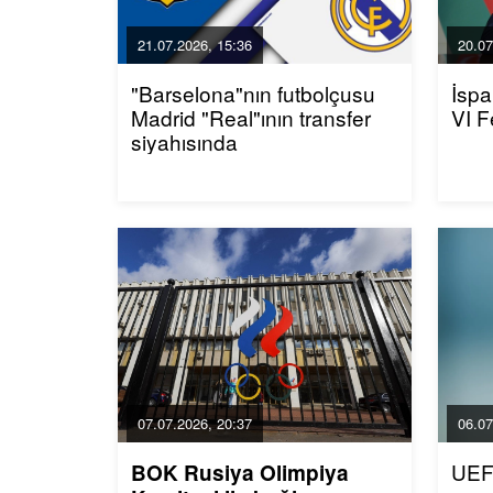
21.07.2026, 15:36
20.07
"Barselona"nın futbolçusu
İspa
Madrid "Real"ının transfer
VI F
siyahısında
07.07.2026, 20:37
06.07
UEF
BOK Rusiya Olimpiya