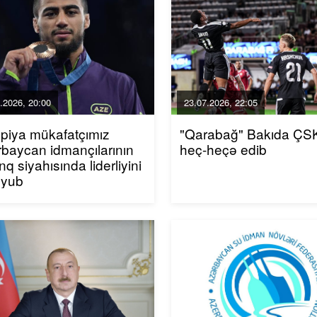
.2026, 20:00
23.07.2026, 22:05
piya mükafatçımız
"Qarabağ" Bakıda ÇSK
baycan idmançılarının
heç-heçə edib
inq siyahısında liderliyini
uyub