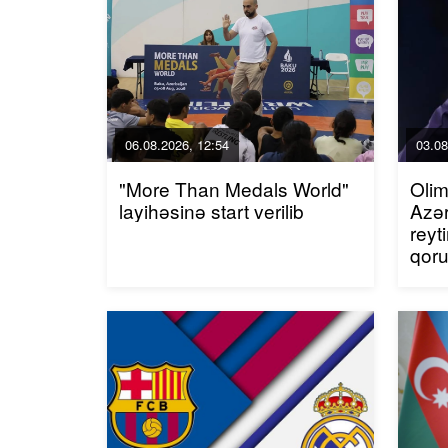
06.08.2026, 12:54
03.08
"More Than Medals World"
Olim
layihəsinə start verilib
Azər
reyt
qor