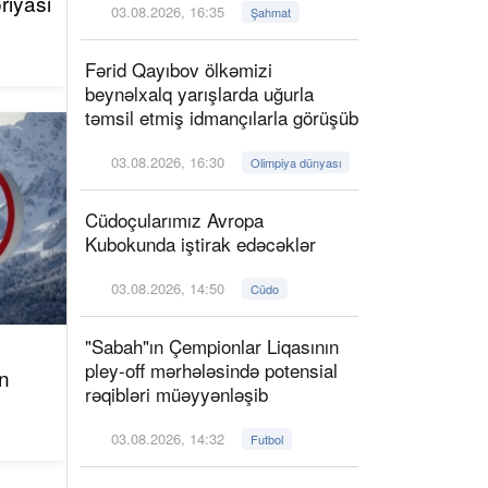
riyası
03.08.2026, 16:35
Şahmat
Fərid Qayıbov ölkəmizi
beynəlxalq yarışlarda uğurla
təmsil etmiş idmançılarla görüşüb
03.08.2026, 16:30
Olimpiya dünyası
Cüdoçularımız Avropa
Kubokunda iştirak edəcəklər
03.08.2026, 14:50
Cüdo
"Sabah"ın Çempionlar Liqasının
pley-off mərhələsində potensial
n
rəqibləri müəyyənləşib
03.08.2026, 14:32
Futbol