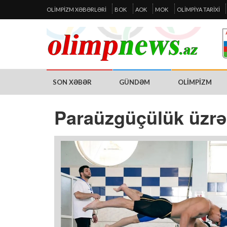
OLIMPIZM XƏBƏRLƏRI
BOK
AOK
MOK
OLIMPIYA TARIXI
SON XƏBƏR
GÜNDƏM
OLIMPIZM
Paraüzgüçülük üzrə 