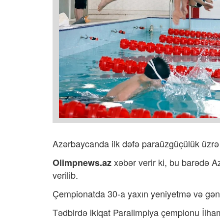
Azərbaycanda ilk dəfə paraüzgüçülük üzrə ö
xəbər verir ki,
bu barədə
Az
Olimpnews.az
verilib.
Çempionatda 30-a yaxın yeniyetmə və gənc
Tədbirdə ikiqat Paralimpiya çempionu İlham