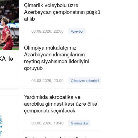
Çimərlik voleybolu üzrə
Azərbaycan çempionatının püşkü
atılıb
03.08.2026, 22:00
Voleybol
Olimpiya mükafatçımız
Azərbaycan idmançılarının
A ilə
reytinq siyahısında liderliyini
qoruyub
03.08.2026, 20:00
Olimpizm xəbərləri
Yardımlıda akrobatika və
aerobika gimnastikası üzrə ölkə
çempionatı keçiriləcək
03.08.2026, 18:40
Gimnastika