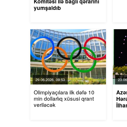
Komitəsi ilə bağlı qərarını
yumşaldıb
29.06.2026, 09:53
23.06
Olimpiyaçılara ilk dəfə 10
Azə
min dollarlıq xüsusi qrant
Hərə
veriləcək
İlha