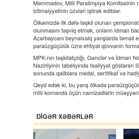
Məmmədov, Milli Paralimpiya Komitəsinin r
ictimaiyyətinin üzvləri iştirak ediblər.
Ölkəmizdə ilk dəfə təşkil olunan çempionat
olunmasını təşviq etmək, onların idman bac
Azərbaycanı beynəlxalq yarışlarda təmsil 
paraüzgüçülük üzrə ehtiyat qüvvənin forma
MPK-nın təşkilatçılığı, Gənclər və İdman Na
Nazirliyinin tabeliyində fəaliyyət göstərən
sonunda qaliblərə medal, sertifikat və həd
Qeyd edək ki, bu yarış ölkədə paraüzgüçülük
milli komanda üçün namizədlərin müəyyən
DİGƏR XƏBƏRLƏR