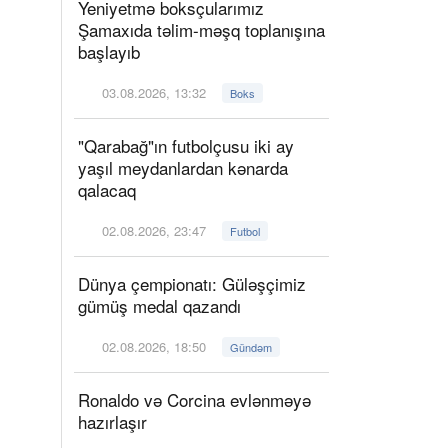
Yeniyetmə boksçularımız
Şamaxıda təlim-məşq toplanışına
başlayıb
03.08.2026, 13:32
Boks
"Qarabağ"ın futbolçusu iki ay
yaşıl meydanlardan kənarda
qalacaq
02.08.2026, 23:47
Futbol
Dünya çempionatı: Güləşçimiz
gümüş medal qazandı
02.08.2026, 18:50
Gündəm
Ronaldo və Corcina evlənməyə
hazırlaşır