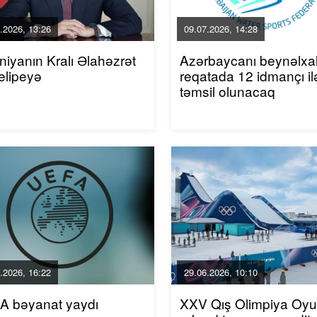
.2026, 13:26
09.07.2026, 14:28
niyanın Kralı Əlahəzrət
Azərbaycanı beynəlxa
elipeyə
reqatada 12 idmançı il
təmsil olunacaq
.2026, 16:22
29.06.2026, 10:10
A bəyanat yaydı
XXV Qış Olimpiya Oyun