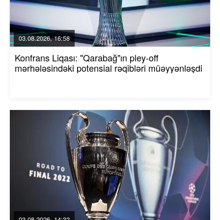
03.08.2026, 16:58
Konfrans Liqası: "Qarabağ"ın pley-off
mərhələsindəki potensial rəqibləri müəyyənləşdi
03.08.2026, 14:32