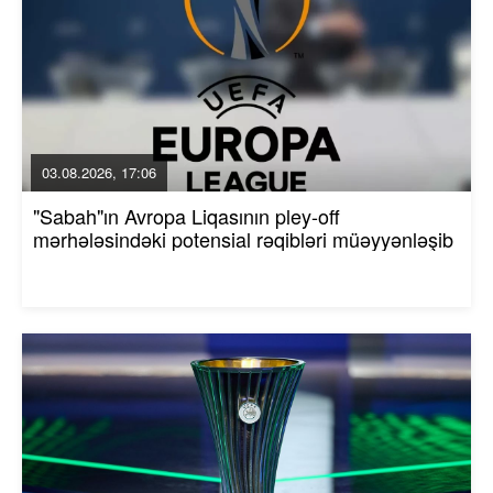
03.08.2026, 17:06
"Sabah"ın Avropa Liqasının pley-off
mərhələsindəki potensial rəqibləri müəyyənləşib