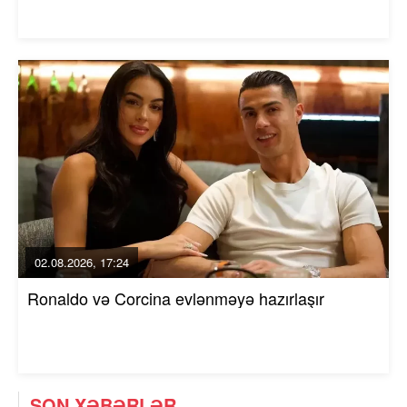
02.08.2026, 17:24
Ronaldo və Corcina evlənməyə hazırlaşır
SON XƏBƏRLƏR