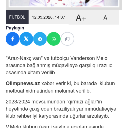
A+
A-
FUTBOL
12.05.2026, 14:37
Paylaşın
"Araz-Naxçıvan" və futbolçu Vanderson Melo
arasında bağlanmış müqaviləyə qarşılıqlı razılıq
əsasında xitam verilib.
xəbər verir ki, b
u barədə klubun
Olimpnews.az
mətbuat xidmətindən məlumat verilib.
2023/2024 mövsümündən "qırmızı-ağlar"ın
heyətində çıxış edən braziliyalı yarımmüdafiəçiyə
klub rəhbərliyi karyerasında uğurlar arzulayıb.
V.Melo klubun rəsmi saytına açıqlamasında