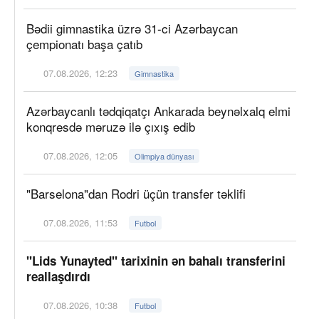
Bədii gimnastika üzrə 31-ci Azərbaycan
çempionatı başa çatıb
07.08.2026, 12:23
Gimnastika
Azərbaycanlı tədqiqatçı Ankarada beynəlxalq elmi
konqresdə məruzə ilə çıxış edib
07.08.2026, 12:05
Olimpiya dünyası
"Barselona"dan Rodri üçün transfer təklifi
07.08.2026, 11:53
Futbol
"Lids Yunayted" tarixinin ən bahalı transferini
reallaşdırdı
07.08.2026, 10:38
Futbol