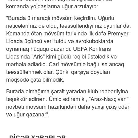
komanda yoldaşlarına uğur arzulayıb:
"Burada 3 maraqlı mövsüm keçirdim. Uğurlu
nəticələrimiz də oldu, təəssüfləndiyimiz oyunlar da.
Komanda ötən mövsüm tarixində ilk dəfə Premyer
Liqada üçüncü yeri tutdu və avrokuboklarda
oynamaq hüququ qazandı. UEFA Konfrans
Liqasında "Aris" kimi güclü rəqibi üstələdik və
mərhələ adladıq. Cari mövsümlə bağlı isə ancaq
təəssüflənmək olar. Çünki qarşıya qoyulan
məqsədə çata bilmədik.
Burada olmağıma şərait yaradan klub rəhbərliyinə
təşəkkür edirəm. Ümid edirəm ki, "Araz-Naxçıvan"
növbəti mövsüm hazırkından daha yaxşı çıxış edər
və uğur qazanar".
DİGƏR XƏBƏRLƏR