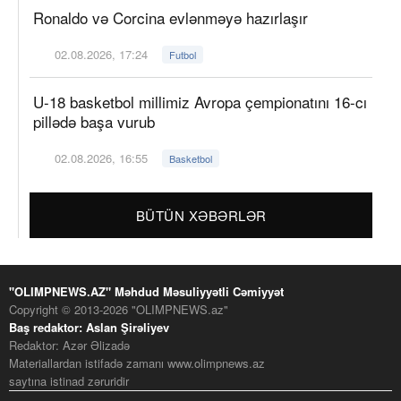
Ronaldo və Corcina evlənməyə hazırlaşır
02.08.2026, 17:24
Futbol
U-18 basketbol millimiz Avropa çempionatını 16-cı
pillədə başa vurub
02.08.2026, 16:55
Basketbol
BÜTÜN XƏBƏRLƏR
"OLIMPNEWS.AZ" Məhdud Məsuliyyətli Cəmiyyət
Copyright © 2013-2026 "OLIMPNEWS.az"
Baş redaktor: Aslan Şirəliyev
Redaktor: Azər Əlizadə
Materiallardan istifadə zamanı www.olimpnews.az
saytına istinad zəruridir