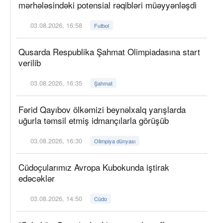
mərhələsindəki potensial rəqibləri müəyyənləşdi
03.08.2026, 16:58
Futbol
Qusarda Respublika Şahmat Olimpiadasına start
verilib
03.08.2026, 16:35
Şahmat
Fərid Qayıbov ölkəmizi beynəlxalq yarışlarda
uğurla təmsil etmiş idmançılarla görüşüb
03.08.2026, 16:30
Olimpiya dünyası
Cüdoçularımız Avropa Kubokunda iştirak
edəcəklər
03.08.2026, 14:50
Cüdo