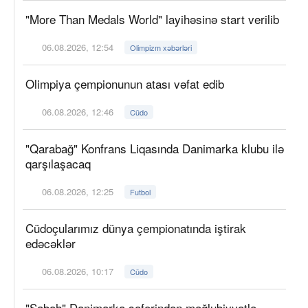
"More Than Medals World" layihəsinə start verilib
06.08.2026, 12:54
Olimpizm xəbərləri
Olimpiya çempionunun atası vəfat edib
06.08.2026, 12:46
Cüdo
"Qarabağ" Konfrans Liqasında Danimarka klubu ilə
qarşılaşacaq
06.08.2026, 12:25
Futbol
Cüdoçularımız dünya çempionatında iştirak
edəcəklər
06.08.2026, 10:17
Cüdo
"Sabah" Danimarka səfərindən məğlubiyyətlə