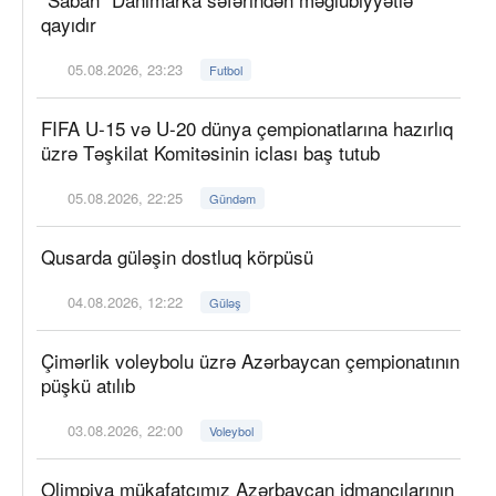
qayıdır
05.08.2026, 23:23
Futbol
FIFA U-15 və U-20 dünya çempionatlarına hazırlıq
üzrə Təşkilat Komitəsinin iclası baş tutub
05.08.2026, 22:25
Gündəm
Qusarda güləşin dostluq körpüsü
04.08.2026, 12:22
Güləş
Çimərlik voleybolu üzrə Azərbaycan çempionatının
püşkü atılıb
03.08.2026, 22:00
Voleybol
Olimpiya mükafatçımız Azərbaycan idmançılarının