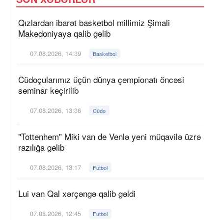
Qızlardan ibarət basketbol millimiz Şimali
Makedoniyaya qalib gəlib
07.08.2026, 14:39
Basketbol
Cüdoçularımız üçün dünya çempionatı öncəsi
seminar keçirilib
07.08.2026, 13:36
Cüdo
"Tottenhem" Miki van de Venlə yeni müqavilə üzrə
razılığa gəlib
07.08.2026, 13:17
Futbol
Lui van Qal xərçəngə qalib gəldi
07.08.2026, 12:45
Futbol