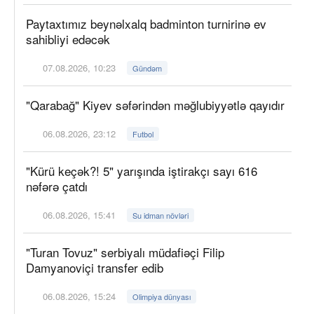
Paytaxtımız beynəlxalq badminton turnirinə ev
sahibliyi edəcək
07.08.2026, 10:23
Gündəm
"Qarabağ" Kiyev səfərindən məğlubiyyətlə qayıdır
06.08.2026, 23:12
Futbol
"Kürü keçək?! 5" yarışında iştirakçı sayı 616
nəfərə çatdı
06.08.2026, 15:41
Su idman növləri
"Turan Tovuz" serbiyalı müdafiəçi Filip
Damyanoviçi transfer edib
06.08.2026, 15:24
Olimpiya dünyası