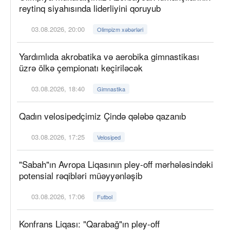
reytinq siyahısında liderliyini qoruyub
03.08.2026, 20:00
Olimpizm xəbərləri
Yardımlıda akrobatika və aerobika gimnastikası
üzrə ölkə çempionatı keçiriləcək
03.08.2026, 18:40
Gimnastika
Qadın velosipedçimiz Çində qələbə qazanıb
03.08.2026, 17:25
Velosiped
"Sabah"ın Avropa Liqasının pley-off mərhələsindəki
potensial rəqibləri müəyyənləşib
03.08.2026, 17:06
Futbol
Konfrans Liqası: "Qarabağ"ın pley-off