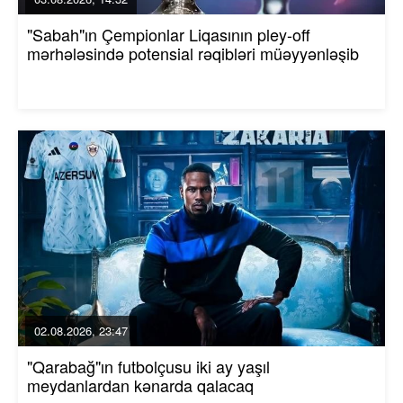
"Sabah"ın Çempionlar Liqasının pley-off
mərhələsində potensial rəqibləri müəyyənləşib
02.08.2026, 23:47
"Qarabağ"ın futbolçusu iki ay yaşıl
meydanlardan kənarda qalacaq