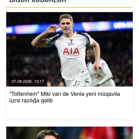
07.08.2026, 13:17
"Tottenhem" Miki van de Venlə yeni müqavilə
üzrə razılığa gəlib