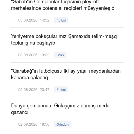
"Sabah"ın Çempionlar Liqasının pley-off
mərhələsində potensial rəqibləri müəyyənləşib
03.08.2026, 14:32
Futbol
Yeniyetmə boksçularımız Şamaxıda təlim-məşq
toplanışına başlayıb
03.08.2026, 13:32
Boks
"Qarabağ"ın futbolçusu iki ay yaşıl meydanlardan
kənarda qalacaq
02.08.2026, 23:47
Futbol
Dünya çempionatı: Güləşçimiz gümüş medal
qazandı
02.08.2026, 18:50
Gündəm