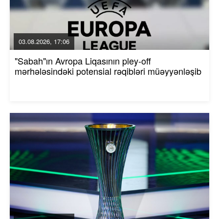
03.08.2026, 17:06
"Sabah"ın Avropa Liqasının pley-off
mərhələsindəki potensial rəqibləri müəyyənləşib