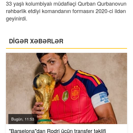
33 yaşlı kolumbiyalı müdafiəçi Qurban Qurbanovun
rəhbərlik etdiyi komandanın formasını 2020-ci ildən
geyinirdi.
DİGƏR XƏBƏRLƏR
Bugün, 11:53
"Barselona"dan Rodri üçün transfer təklifi