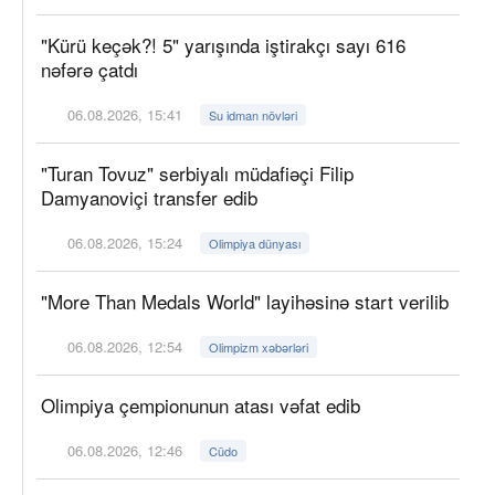
"Kürü keçək?! 5" yarışında iştirakçı sayı 616
nəfərə çatdı
06.08.2026, 15:41
Su idman növləri
"Turan Tovuz" serbiyalı müdafiəçi Filip
Damyanoviçi transfer edib
06.08.2026, 15:24
Olimpiya dünyası
"More Than Medals World" layihəsinə start verilib
06.08.2026, 12:54
Olimpizm xəbərləri
Olimpiya çempionunun atası vəfat edib
06.08.2026, 12:46
Cüdo