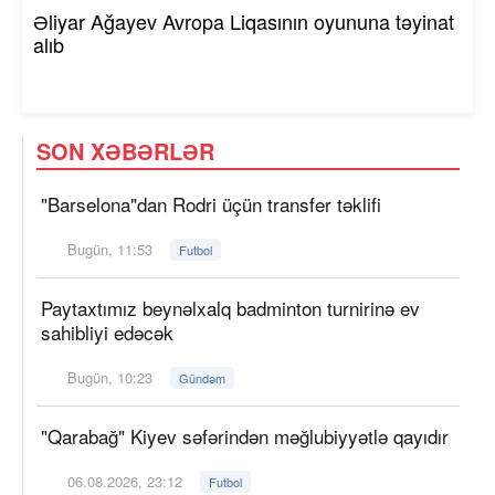
Əliyar Ağayev Avropa Liqasının oyununa təyinat
alıb
SON XƏBƏRLƏR
"Barselona"dan Rodri üçün transfer təklifi
Bugün, 11:53
Futbol
Paytaxtımız beynəlxalq badminton turnirinə ev
sahibliyi edəcək
Bugün, 10:23
Gündəm
"Qarabağ" Kiyev səfərindən məğlubiyyətlə qayıdır
06.08.2026, 23:12
Futbol