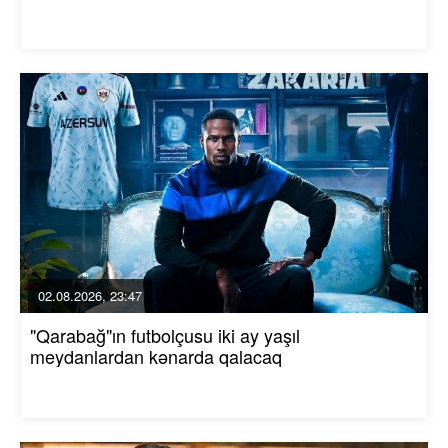
02.08.2026, 23:47
"Qarabağ"ın futbolçusu iki ay yaşıl
meydanlardan kənarda qalacaq