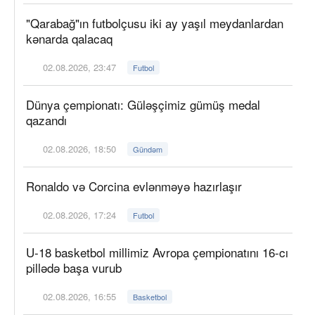
"Qarabağ"ın futbolçusu iki ay yaşıl meydanlardan
kənarda qalacaq
02.08.2026, 23:47
Futbol
Dünya çempionatı: Güləşçimiz gümüş medal
qazandı
02.08.2026, 18:50
Gündəm
Ronaldo və Corcina evlənməyə hazırlaşır
02.08.2026, 17:24
Futbol
U-18 basketbol millimiz Avropa çempionatını 16-cı
pillədə başa vurub
02.08.2026, 16:55
Basketbol