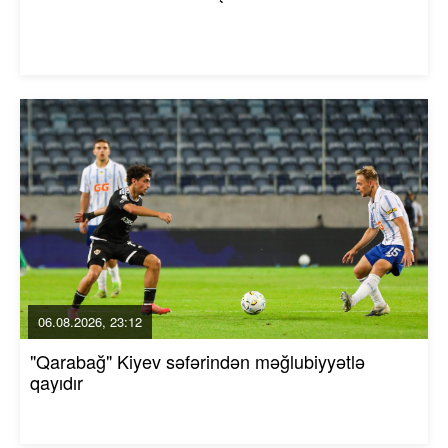
06.08.2026, 23:12
"Qarabağ" Kiyev səfərindən məğlubiyyətlə
qayıdır