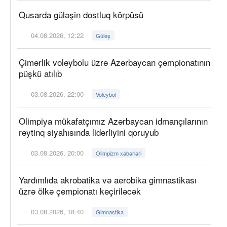
Qusarda güləşin dostluq körpüsü
04.08.2026, 12:22
Güləş
Çimərlik voleybolu üzrə Azərbaycan çempionatının
püşkü atılıb
03.08.2026, 22:00
Voleybol
Olimpiya mükafatçımız Azərbaycan idmançılarının
reytinq siyahısında liderliyini qoruyub
03.08.2026, 20:00
Olimpizm xəbərləri
Yardımlıda akrobatika və aerobika gimnastikası
üzrə ölkə çempionatı keçiriləcək
03.08.2026, 18:40
Gimnastika