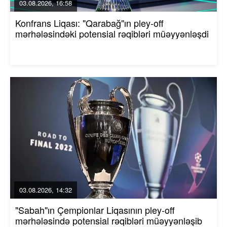
03.08.2026, 16:58
Konfrans Liqası: "Qarabağ"ın pley-off
mərhələsindəki potensial rəqibləri müəyyənləşdi
03.08.2026, 14:32
"Sabah"ın Çempionlar Liqasının pley-off
mərhələsində potensial rəqibləri müəyyənləşib