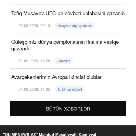
Tofiq Musayev UFC-də növbəti qələbəsini qazanıb
02.08.2026, 00:13
Əlbəyaxa döyüş növləri
Güləşçimiz dünya çempionatının finalına vəsiqə
qazandı
01.08.2026, 18:28
Gündəm
Avarçəkənlərimiz Avropa ikincisi olublar
01.08.2026, 17:25
Su idman növləri
BÜTÜN XƏBƏRLƏR
"OLIMPNEWS.AZ" Məhdud Məsuliyyətli Cəmiyyət