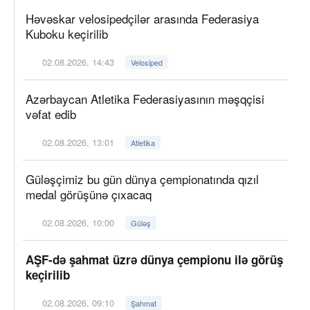
Həvəskar velosipedçilər arasında Federasiya
Kuboku keçirilib
02.08.2026, 14:43
Velosiped
Azərbaycan Atletika Federasiyasının məşqçisi
vəfat edib
02.08.2026, 13:01
Atletika
Güləşçimiz bu gün dünya çempionatında qızıl
medal görüşünə çıxacaq
02.08.2026, 10:00
Güləş
AŞF-də şahmat üzrə dünya çempionu ilə görüş
keçirilib
02.08.2026, 09:10
Şahmat