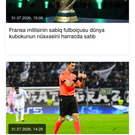
31.07.2026, 15:09
Fransa millisinin sabiq futbolçusu dünya
kubokunun nüsxəsini hərracda satıb
31.07.2026, 14:28