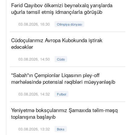
Fərid Qayıbov ölkəmizi beynəlxalq yarışlarda
uğurla təmsil etmiş idmançılarla görüşüb
03.08.2026, 16:30
Olimpiya dünyası
Cüdoçularımız Avropa Kubokunda iştirak
edəcəklər
03.08.2026, 14:50
Cüdo
"Sabah"ın Çempionlar Liqasının pley-off
mərhələsində potensial rəqibləri müəyyənləşib
03.08.2026, 14:32
Futbol
Yeniyetmə boksçularımız Şamaxıda təlim-məşq
toplanışına başlayıb
03.08.2026, 13:32
Boks