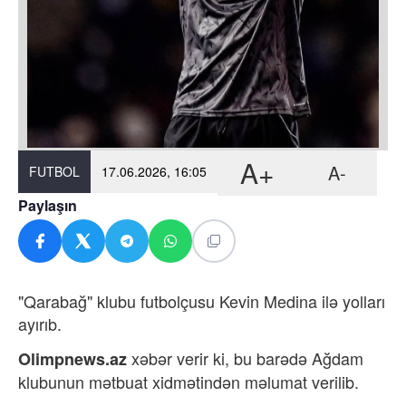
A+
A-
FUTBOL
17.06.2026, 16:05
Paylaşın
"Qarabağ" klubu futbolçusu Kevin Medina ilə yolları
ayırıb.
xəbər verir ki,
bu barədə
Ağdam
Olimpnews.az
klubunun mətbuat xidmətindən məlumat verilib.