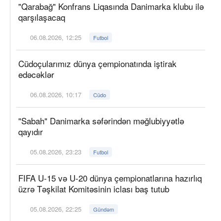
"Qarabağ" Konfrans Liqasında Danimarka klubu ilə
qarşılaşacaq
06.08.2026, 12:25
Futbol
Cüdoçularımız dünya çempionatında iştirak
edəcəklər
06.08.2026, 10:17
Cüdo
"Sabah" Danimarka səfərindən məğlubiyyətlə
qayıdır
05.08.2026, 23:23
Futbol
FIFA U-15 və U-20 dünya çempionatlarına hazırlıq
üzrə Təşkilat Komitəsinin iclası baş tutub
05.08.2026, 22:25
Gündəm