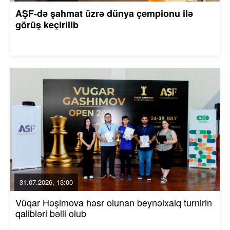
AŞF-də şahmat üzrə dünya çempionu ilə
görüş keçirilib
31.07.2026, 13:00
Vüqar Həşimova həsr olunan beynəlxalq turnirin
qalibləri bəlli olub