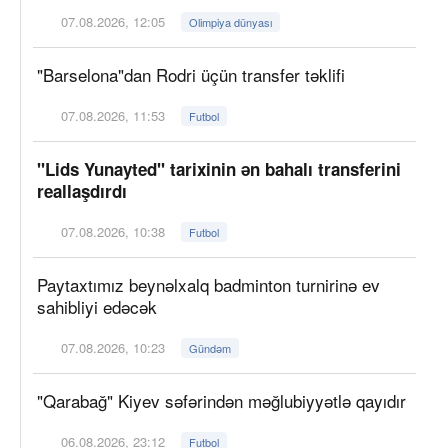
07.08.2026, 12:05
Olimpiya dünyası
"Barselona"dan Rodri üçün transfer təklifi
07.08.2026, 11:53
Futbol
"Lids Yunayted" tarixinin ən bahalı transferini
reallaşdırdı
07.08.2026, 10:38
Futbol
Paytaxtımız beynəlxalq badminton turnirinə ev
sahibliyi edəcək
07.08.2026, 10:23
Gündəm
"Qarabağ" Kiyev səfərindən məğlubiyyətlə qayıdır
06.08.2026, 23:12
Futbol