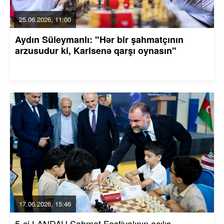
25.06.2026, 11:00
Aydın Süleymanlı: "Hər bir şahmatçının
arzusudur ki, Karlsenə qarşı oynasın"
17.06.2026, 15:46
5-ci LANDAU Şahmat Festivalının açılış