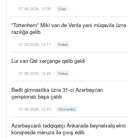
07.08.2026, 13:36
Cüdo
"Tottenhem" Miki van de Venlə yeni müqavilə üzrə
razılığa gəlib
07.08.2026, 13:17
Futbol
Lui van Qal xərçəngə qalib gəldi
07.08.2026, 12:45
Futbol
Bədii gimnastika üzrə 31-ci Azərbaycan
çempionatı başa çatıb
07.08.2026, 12:23
Gimnastika
Azərbaycanlı tədqiqatçı Ankarada beynəlxalq elmi
konqresdə məruzə ilə çıxış edib