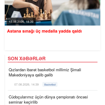
17.05.2026, 18:39
Astana sınağı üç medalla yadda qaldı
SON XƏBƏRLƏR
Qızlardan ibarət basketbol millimiz Şimali
Makedoniyaya qalib gəlib
07.08.2026, 14:39
Basketbol
Cüdoçularımız üçün dünya çempionatı öncəsi
seminar keçirilib