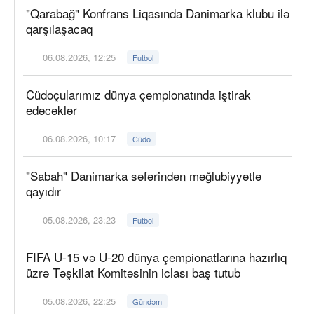
"Qarabağ" Konfrans Liqasında Danimarka klubu ilə
qarşılaşacaq
06.08.2026, 12:25
Futbol
Cüdoçularımız dünya çempionatında iştirak
edəcəklər
06.08.2026, 10:17
Cüdo
"Sabah" Danimarka səfərindən məğlubiyyətlə
qayıdır
05.08.2026, 23:23
Futbol
FIFA U-15 və U-20 dünya çempionatlarına hazırlıq
üzrə Təşkilat Komitəsinin iclası baş tutub
05.08.2026, 22:25
Gündəm