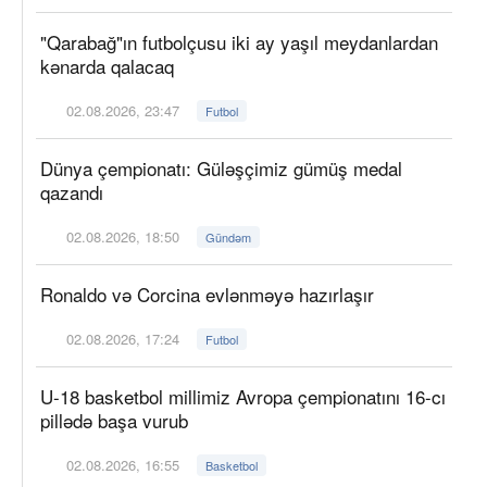
"Qarabağ"ın futbolçusu iki ay yaşıl meydanlardan
kənarda qalacaq
02.08.2026, 23:47
Futbol
Dünya çempionatı: Güləşçimiz gümüş medal
qazandı
02.08.2026, 18:50
Gündəm
Ronaldo və Corcina evlənməyə hazırlaşır
02.08.2026, 17:24
Futbol
U-18 basketbol millimiz Avropa çempionatını 16-cı
pillədə başa vurub
02.08.2026, 16:55
Basketbol