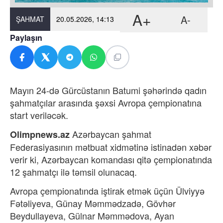
A+
A-
ŞAHMAT
20.05.2026, 14:13
Paylaşın
Mayın 24-də Gürcüstanın Batumi şəhərində qadın
şahmatçılar arasında şəxsi Avropa çempionatına
start veriləcək.
Azərbaycan şahmat
Olimpnews.az
Federasiyasının mətbuat xidmətinə istinadən xəbər
verir ki, Azərbaycan komandası q
itə çempionatında
12 şahmatçı ilə təmsil olunacaq.
Avropa çempionatında iştirak etmək üçün Ülviyyə
Fətəliyeva, Günay Məmmədzadə, Gövhər
Beydullayeva, Gülnar Məmmədova, Ayan