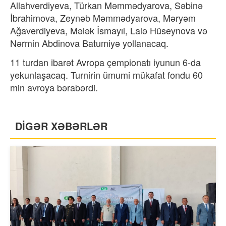
Allahverdiyeva, Türkan Məmmədyarova, Səbinə
İbrahimova, Zeynəb Məmmədyarova, Məryəm
Ağaverdiyeva, Mələk İsmayıl, Lalə Hüseynova və
Nərmin Abdinova Batumiyə yollanacaq.
11 turdan ibarət Avropa çempionatı iyunun 6-da
yekunlaşacaq. Turnirin ümumi mükafat fondu 60
min avroya bərabərdi.
DİGƏR XƏBƏRLƏR