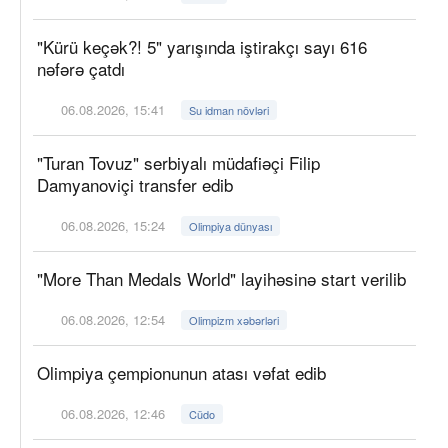
"Kürü keçək?! 5" yarışında iştirakçı sayı 616
nəfərə çatdı
06.08.2026, 15:41
Su idman növləri
"Turan Tovuz" serbiyalı müdafiəçi Filip
Damyanoviçi transfer edib
06.08.2026, 15:24
Olimpiya dünyası
"More Than Medals World" layihəsinə start verilib
06.08.2026, 12:54
Olimpizm xəbərləri
Olimpiya çempionunun atası vəfat edib
06.08.2026, 12:46
Cüdo