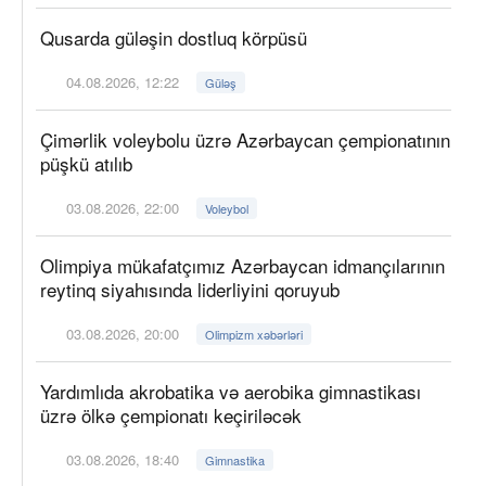
Qusarda güləşin dostluq körpüsü
04.08.2026, 12:22
Güləş
Çimərlik voleybolu üzrə Azərbaycan çempionatının
püşkü atılıb
03.08.2026, 22:00
Voleybol
Olimpiya mükafatçımız Azərbaycan idmançılarının
reytinq siyahısında liderliyini qoruyub
03.08.2026, 20:00
Olimpizm xəbərləri
Yardımlıda akrobatika və aerobika gimnastikası
üzrə ölkə çempionatı keçiriləcək
03.08.2026, 18:40
Gimnastika