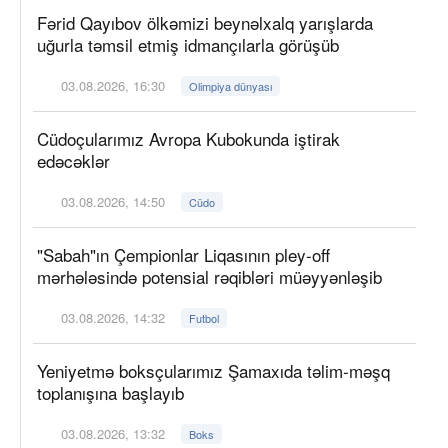
Fərid Qayıbov ölkəmizi beynəlxalq yarışlarda
uğurla təmsil etmiş idmançılarla görüşüb
03.08.2026, 16:30
Olimpiya dünyası
Cüdoçularımız Avropa Kubokunda iştirak
edəcəklər
03.08.2026, 14:50
Cüdo
"Sabah"ın Çempionlar Liqasının pley-off
mərhələsində potensial rəqibləri müəyyənləşib
03.08.2026, 14:32
Futbol
Yeniyetmə boksçularımız Şamaxıda təlim-məşq
toplanışına başlayıb
03.08.2026, 13:32
Boks