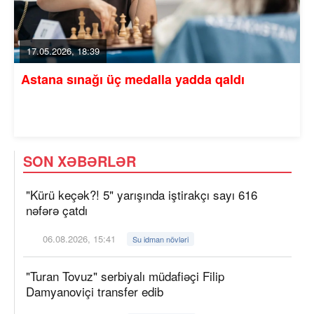
17.05.2026, 18:39
Astana sınağı üç medalla yadda qaldı
SON XƏBƏRLƏR
"Kürü keçək?! 5" yarışında iştirakçı sayı 616
nəfərə çatdı
06.08.2026, 15:41
Su idman növləri
"Turan Tovuz" serbiyalı müdafiəçi Filip
Damyanoviçi transfer edib