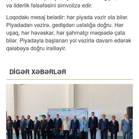
və liderlik fəlsəfəsini simvolizə edir.
Loqodakı mesaj belədir: hər piyada vəzir ola bilər.
Piyadadan vəzirə, gedişdən ustalığa doğru. Hər
uşaq, hər həvəskar, hər şahmatçı məqsədə çata
bilər. Piyadayla başlanan yol vəzirlə davam edərək
qələbəyə doğru irəliləyir.
DİGƏR XƏBƏRLƏR