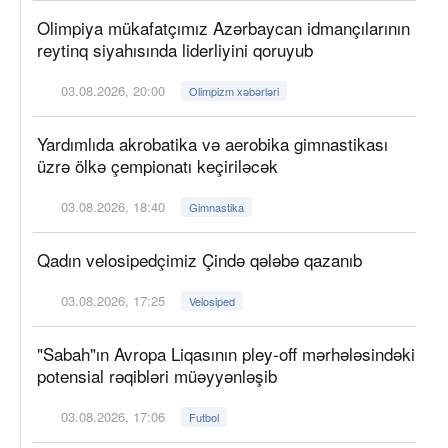
Olimpiya mükafatçımız Azərbaycan idmançılarının
reytinq siyahısında liderliyini qoruyub
03.08.2026, 20:00
Olimpizm xəbərləri
Yardımlıda akrobatika və aerobika gimnastikası
üzrə ölkə çempionatı keçiriləcək
03.08.2026, 18:40
Gimnastika
Qadın velosipedçimiz Çində qələbə qazanıb
03.08.2026, 17:25
Velosiped
"Sabah"ın Avropa Liqasının pley-off mərhələsindəki
potensial rəqibləri müəyyənləşib
03.08.2026, 17:06
Futbol