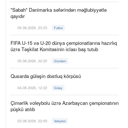
"Sabah" Danimarka səfərindən məğlubiyyətlə
qayıdır
05.08.2026, 23:23
Futbol
FIFA U-15 və U-20 dünya çempionatlarına hazırlıq
üzrə Təşkilat Komitəsinin iclası baş tutub
05.08.2026, 22:25
Gündəm
Qusarda güləşin dostluq körpüsü
04.08.2026, 12:22
Güləş
Çimərlik voleybolu üzrə Azərbaycan çempionatının
püşkü atılıb
03.08.2026, 22:00
Voleybol