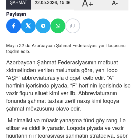
A+
A-
ŞAHMAT
22.05.2026, 15:36
Paylaşın
Mayın 22-də Azərbaycan Şahmat Federasiyası yeni loqosunu
təqdim edib.
Azərbaycan Şahmat Federasiyasının mətbuat
xidmətindən verilən məlumata görə, yeni loqo
“AŞF” abbreviaturasıyla diqqəti cəlb edir. “A”
hərfinin içərisində piyada, “F” hərfinin içərisində isə
vəzir fiquru siluet kimi verilib. Abbreviaturanın
fonunda şahmat taxtası zərif naxış kimi loqoya
şahmat mövzusunu əlavə edir.
Minimalist və müasir yanaşma tünd göy rəngi ilə
etibar və ciddilik yaradır. Loqoda piyada və vəzir
fiqurlarının inteqrasiyası şahmatın strategiya, səbr