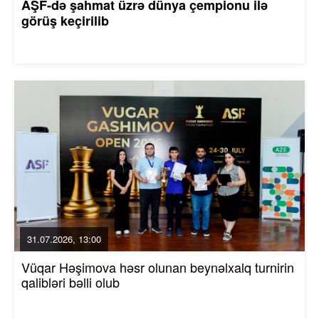
AŞF-də şahmat üzrə dünya çempionu ilə
görüş keçirilib
31.07.2026, 13:00
Vüqar Həşimova həsr olunan beynəlxalq turnirin
qalibləri bəlli olub