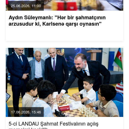
25.06.2026, 11:00
Aydın Süleymanlı: "Hər bir şahmatçının
arzusudur ki, Karlsenə qarşı oynasın"
17.06.2026, 15:46
5-ci LANDAU Şahmat Festivalının açılış