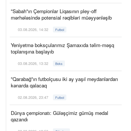
"Sabah"ın Çempionlar Liqasının pley-off
mərhələsində potensial rəqibləri müəyyənləşib
03.08.2026, 14:32
Futbol
Yeniyetmə boksçularımız Şamaxıda təlim-məşq
toplanışına başlayıb
03.08.2026, 13:32
Boks
"Qarabağ"ın futbolçusu iki ay yaşıl meydanlardan
kənarda qalacaq
02.08.2026, 23:47
Futbol
Dünya çempionatı: Güləşçimiz gümüş medal
qazandı