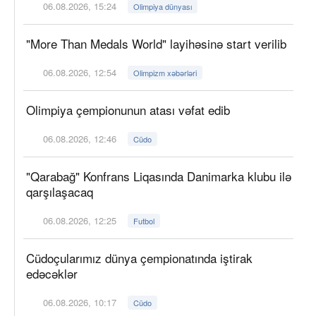
06.08.2026, 15:24
Olimpiya dünyası
"More Than Medals World" layihəsinə start verilib
06.08.2026, 12:54
Olimpizm xəbərləri
Olimpiya çempionunun atası vəfat edib
06.08.2026, 12:46
Cüdo
"Qarabağ" Konfrans Liqasında Danimarka klubu ilə
qarşılaşacaq
06.08.2026, 12:25
Futbol
Cüdoçularımız dünya çempionatında iştirak
edəcəklər
06.08.2026, 10:17
Cüdo