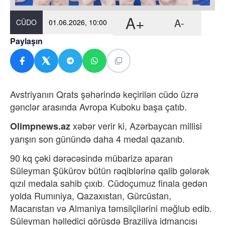
A+
A-
CÜDO
01.06.2026, 10:00
Paylaşın
Avstriyanın Qrats şəhərində keçirilən cüdo üzrə
gənclər arasında Avropa Kuboku başa çatıb.
xəbər verir ki,
Azərbaycan millisi
Olimpnews.az
yarışın son günündə daha 4 medal qazanıb.
90 kq çəki dərəcəsində mübarizə aparan
Süleyman Şükürov bütün rəqiblərinə qalib gələrək
qızıl medala sahib çıxıb. Cüdoçumuz finala gedən
yolda Rumıniya, Qazaxıstan, Gürcüstan,
Macarıstan və Almaniya təmsilçilərini məğlub edib.
Süleyman həlledici görüşdə Braziliya idmançısı