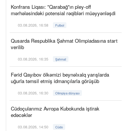
Konfrans Liqası: "Qarabağ"ın pley-off
mərhələsindəki potensial rəqibləri müəyyənləşdi
03.08.2026, 16:58
Futbol
Qusarda Respublika Şahmat Olimpiadasına start
verilib
03.08.2026, 16:35
Şahmat
Fərid Qayıbov ölkəmizi beynəlxalq yarışlarda
uğurla təmsil etmiş idmançılarla görüşüb
03.08.2026, 16:30
Olimpiya dünyası
Cüdoçularımız Avropa Kubokunda iştirak
edəcəklər
03.08.2026, 14:50
Cüdo