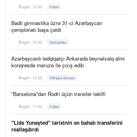
Bugün, 12:45
Futbol
Bədii gimnastika üzrə 31-ci Azərbaycan
çempionatı başa çatıb
Bugün, 12:23
Gimnastika
Azərbaycanlı tədqiqatçı Ankarada beynəlxalq elmi
konqresdə məruzə ilə çıxış edib
Bugün, 12:05
Olimpiya dünyası
"Barselona"dan Rodri üçün transfer təklifi
Bugün, 11:53
Futbol
"Lids Yunayted" tarixinin ən bahalı transferini
reallaşdırdı