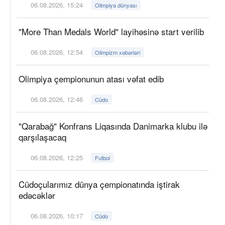
06.08.2026, 15:24
Olimpiya dünyası
"More Than Medals World" layihəsinə start verilib
06.08.2026, 12:54
Olimpizm xəbərləri
Olimpiya çempionunun atası vəfat edib
06.08.2026, 12:46
Cüdo
"Qarabağ" Konfrans Liqasında Danimarka klubu ilə
qarşılaşacaq
06.08.2026, 12:25
Futbol
Cüdoçularımız dünya çempionatında iştirak
edəcəklər
06.08.2026, 10:17
Cüdo