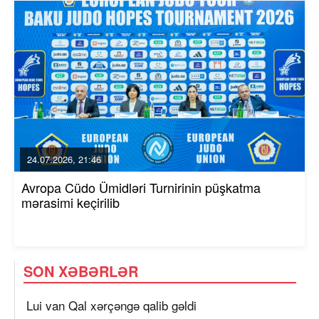
24.07.2026, 21:46
Avropa Cüdo Ümidləri Turnirinin püşkatma
mərasimi keçirilib
SON XƏBƏRLƏR
Lui van Qal xərçəngə qalib gəldi