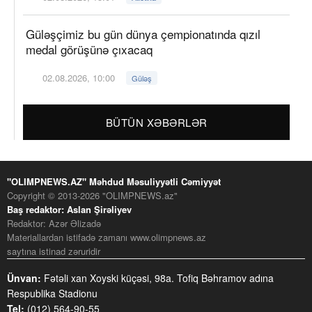
Güləşçimiz bu gün dünya çempionatında qızıl
medal görüşünə çıxacaq
02.08.2026, 10:00
Güləş
BÜTÜN XƏBƏRLƏR
"OLIMPNEWS.AZ" Məhdud Məsuliyyətli Cəmiyyət
Copyright © 2013-2026 "OLIMPNEWS.az"
Baş redaktor: Aslan Şirəliyev
Redaktor: Azər Əlizadə
Materiallardan istifadə zamanı www.olimpnews.az
saytına istinad zəruridir
Ünvan:
Fətəli xan Xoyski küçəsi, 98a. Tofiq Bəhramov adına
Respublika Stadionu
Tel:
(012) 564-90-55