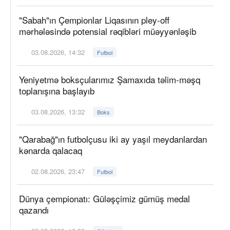
"Sabah"ın Çempionlar Liqasının pley-off
mərhələsində potensial rəqibləri müəyyənləşib
03.08.2026, 14:32
Futbol
Yeniyetmə boksçularımız Şamaxıda təlim-məşq
toplanışına başlayıb
03.08.2026, 13:32
Boks
"Qarabağ"ın futbolçusu iki ay yaşıl meydanlardan
kənarda qalacaq
02.08.2026, 23:47
Futbol
Dünya çempionatı: Güləşçimiz gümüş medal
qazandı