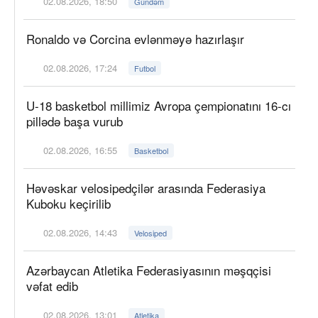
02.08.2026, 18:50
Gündəm
Ronaldo və Corcina evlənməyə hazırlaşır
02.08.2026, 17:24
Futbol
U-18 basketbol millimiz Avropa çempionatını 16-cı
pillədə başa vurub
02.08.2026, 16:55
Basketbol
Həvəskar velosipedçilər arasında Federasiya
Kuboku keçirilib
02.08.2026, 14:43
Velosiped
Azərbaycan Atletika Federasiyasının məşqçisi
vəfat edib
02.08.2026, 13:01
Atletika