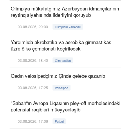
Olimpiya mükafatçımız Azərbaycan idmançılarının
reytinq siyahısında liderliyini qoruyub
03.08.2026, 20:00
Olimpizm xəbərləri
Yardımlıda akrobatika və aerobika gimnastikası
üzrə ölkə çempionatı keçiriləcək
03.08.2026, 18:40
Gimnastika
Qadın velosipedçimiz Çində qələbə qazanıb
03.08.2026, 17:25
Velosiped
"Sabah"ın Avropa Liqasının pley-off mərhələsindəki
potensial rəqibləri müəyyənləşib
03.08.2026, 17:06
Futbol