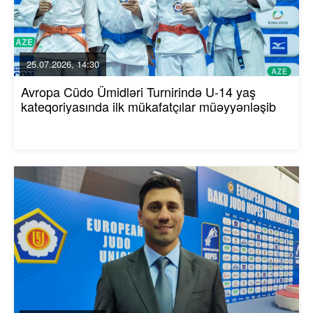
25.07.2026, 14:30
Avropa Cüdo Ümidləri Turnirində U-14 yaş
kateqoriyasında ilk mükafatçılar müəyyənləşib