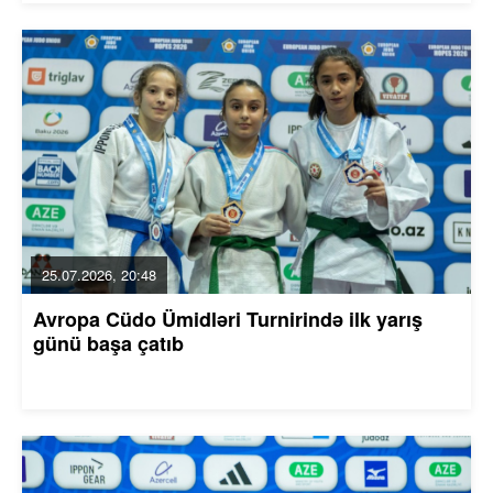
25.07.2026, 20:48
Avropa Cüdo Ümidləri Turnirində ilk yarış
günü başa çatıb