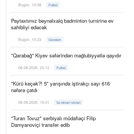
Bugün, 10:38
Futbol
Paytaxtımız beynəlxalq badminton turnirinə ev
sahibliyi edəcək
Bugün, 10:23
Gündəm
"Qarabağ" Kiyev səfərindən məğlubiyyətlə qayıdır
06.08.2026, 23:12
Futbol
"Kürü keçək?! 5" yarışında iştirakçı sayı 616
nəfərə çatdı
06.08.2026, 15:41
Su idman növləri
"Turan Tovuz" serbiyalı müdafiəçi Filip
Damyanoviçi transfer edib