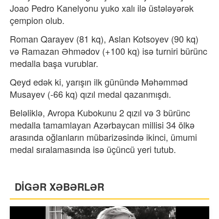
Joao Pedro Kanelyonu yuko xalı ilə üstələyərək
çempion olub.
Roman Qarayev (81 kq), Aslan Kotsoyev (90 kq)
və Ramazan Əhmədov (+100 kq) isə turniri bürünc
medalla başa vurublar.
Qeyd edək ki, yarışın ilk günündə Məhəmməd
Musayev (-66 kq) qızıl medal qazanmışdı.
Beləliklə, Avropa Kubokunu 2 qızıl və 3 bürünc
medalla tamamlayan Azərbaycan millisi 34 ölkə
arasında oğlanların mübarizəsində ikinci, ümumi
medal sıralamasında isə üçüncü yeri tutub.
DİGƏR XƏBƏRLƏR