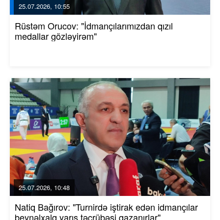
25.07.2026, 10:55
Rüstəm Orucov: "İdmançılarımızdan qızıl
medallar gözləyirəm"
25.07.2026, 10:48
Natiq Bağırov: "Turnirdə iştirak edən idmançılar
beynəlxalq yarış təcrübəsi qazanırlar"