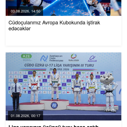
03.08.2026, 14:50
Cüdoçularımız Avropa Kubokunda iştirak
edəcəklər
01.08.2026, 00:17
Liqa yarışının üçüncü turu başa çatıb