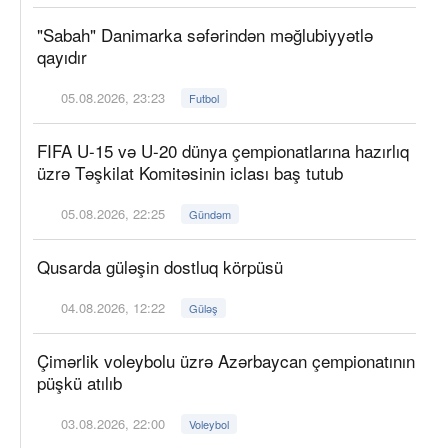
"Sabah" Danimarka səfərindən məğlubiyyətlə
qayıdır
05.08.2026, 23:23
Futbol
FIFA U-15 və U-20 dünya çempionatlarına hazırlıq
üzrə Təşkilat Komitəsinin iclası baş tutub
05.08.2026, 22:25
Gündəm
Qusarda güləşin dostluq körpüsü
04.08.2026, 12:22
Güləş
Çimərlik voleybolu üzrə Azərbaycan çempionatının
püşkü atılıb
03.08.2026, 22:00
Voleybol