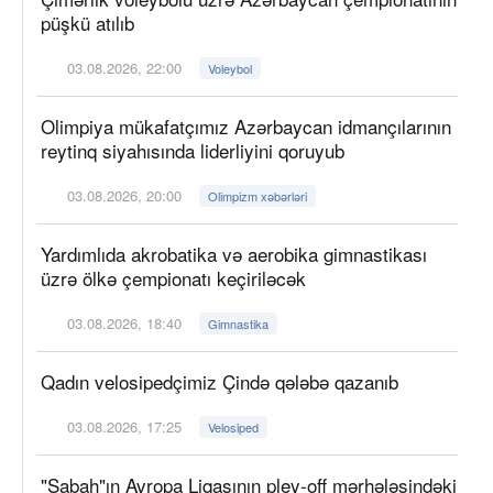
püşkü atılıb
03.08.2026, 22:00
Voleybol
Olimpiya mükafatçımız Azərbaycan idmançılarının
reytinq siyahısında liderliyini qoruyub
03.08.2026, 20:00
Olimpizm xəbərləri
Yardımlıda akrobatika və aerobika gimnastikası
üzrə ölkə çempionatı keçiriləcək
03.08.2026, 18:40
Gimnastika
Qadın velosipedçimiz Çində qələbə qazanıb
03.08.2026, 17:25
Velosiped
"Sabah"ın Avropa Liqasının pley-off mərhələsindəki