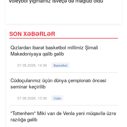
Voleybol yığmamız İsveçə də məğlub oldu
SON XƏBƏRLƏR
Qızlardan ibarət basketbol millimiz Şimali
Makedoniyaya qalib gəlib
07.08.2026, 14:39
Basketbol
Cüdoçularımız üçün dünya çempionatı öncəsi
seminar keçirilib
07.08.2026, 13:36
Cüdo
"Tottenhem" Miki van de Venlə yeni müqavilə üzrə
razılığa gəlib