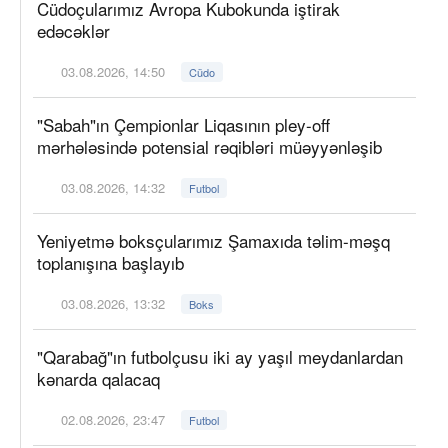
Cüdoçularımız Avropa Kubokunda iştirak
edəcəklər
03.08.2026, 14:50
Cüdo
"Sabah"ın Çempionlar Liqasının pley-off
mərhələsində potensial rəqibləri müəyyənləşib
03.08.2026, 14:32
Futbol
Yeniyetmə boksçularımız Şamaxıda təlim-məşq
toplanışına başlayıb
03.08.2026, 13:32
Boks
"Qarabağ"ın futbolçusu iki ay yaşıl meydanlardan
kənarda qalacaq
02.08.2026, 23:47
Futbol