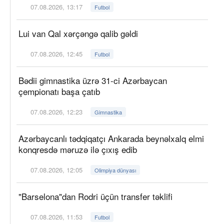
07.08.2026, 13:17
Futbol
Lui van Qal xərçəngə qalib gəldi
07.08.2026, 12:45
Futbol
Bədii gimnastika üzrə 31-ci Azərbaycan
çempionatı başa çatıb
07.08.2026, 12:23
Gimnastika
Azərbaycanlı tədqiqatçı Ankarada beynəlxalq elmi
konqresdə məruzə ilə çıxış edib
07.08.2026, 12:05
Olimpiya dünyası
"Barselona"dan Rodri üçün transfer təklifi
07.08.2026, 11:53
Futbol