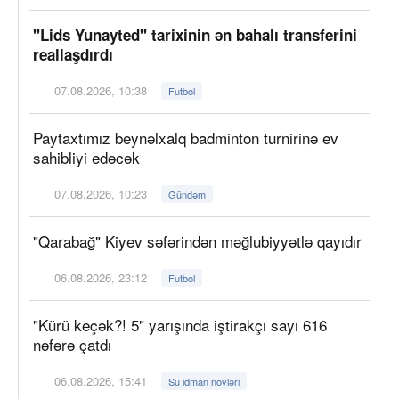
"Lids Yunayted" tarixinin ən bahalı transferini
reallaşdırdı
07.08.2026, 10:38
Futbol
Paytaxtımız beynəlxalq badminton turnirinə ev
sahibliyi edəcək
07.08.2026, 10:23
Gündəm
"Qarabağ" Kiyev səfərindən məğlubiyyətlə qayıdır
06.08.2026, 23:12
Futbol
"Kürü keçək?! 5" yarışında iştirakçı sayı 616
nəfərə çatdı
06.08.2026, 15:41
Su idman növləri