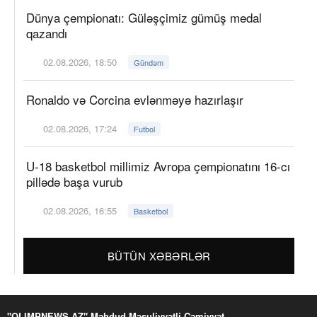
Dünya çempionatı: Güləşçimiz gümüş medal
qazandı
02.08.2026, 18:50
Gündəm
Ronaldo və Corcina evlənməyə hazırlaşır
02.08.2026, 17:24
Futbol
U-18 basketbol millimiz Avropa çempionatını 16-cı
pillədə başa vurub
02.08.2026, 16:55
Basketbol
BÜTÜN XƏBƏRLƏR
"OLIMPNEWS.AZ" Məhdud Məsuliyyətli Cəmiyyət