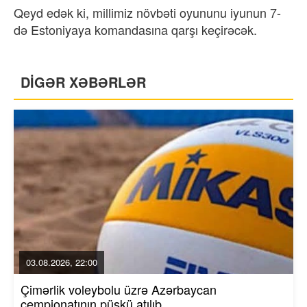
Qeyd edək ki, millimiz növbəti oyununu iyunun 7-
də Estoniyaya komandasına qarşı keçirəcək.
DİGƏR XƏBƏRLƏR
03.08.2026, 22:00
Çimərlik voleybolu üzrə Azərbaycan
çempionatının püşkü atılıb