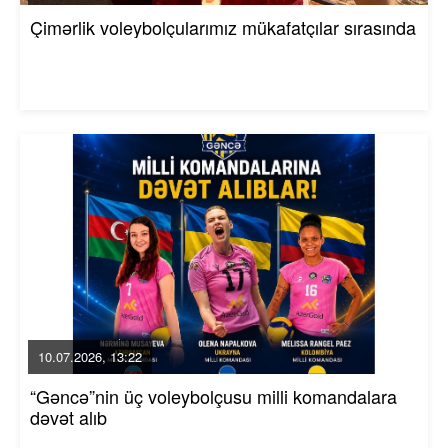
Çimərlik voleybolçularımız mükafatçılar sırasında
10.07.2026, 13:22
“Gəncə”nin üç voleybolçusu milli komandalara
dəvət alıb