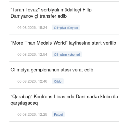
"Turan Tovuz" serbiyalı müdafiəçi Filip
Damyanoviçi transfer edib
06.08.2026, 15:24
Olimpiya dünyası
"More Than Medals World" layihəsinə start verilib
06.08.2026, 12:54
Olimpizm xəbərləri
Olimpiya çempionunun atası vəfat edib
06.08.2026, 12:46
Cüdo
"Qarabağ" Konfrans Liqasında Danimarka klubu ilə
qarşılaşacaq
06.08.2026, 12:25
Futbol