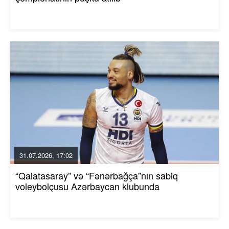
31.07.2026, 17:02
“Qalatasaray” və “Fənərbağça”nın sabiq
voleybolçusu Azərbaycan klubunda