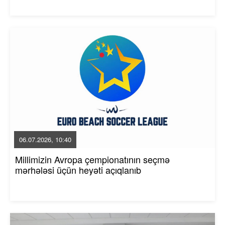
06.07.2026, 10:40
Millimizin Avropa çempionatının seçmə
mərhələsi üçün heyəti açıqlanıb