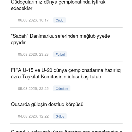
Cüdoçularımız dünya çempionatında iştirak
edəcəklər
06.08.2026, 10:17
Cüdo
"Sabah" Danimarka səfərindən məğlubiyyətlə
qayıdır
05.08.2026, 23:23
Futbol
FIFA U-15 və U-20 dünya çempionatlarına hazırlıq
üzrə Təşkilat Komitəsinin iclası baş tutub
05.08.2026, 22:25
Gündəm
Qusarda güləşin dostluq körpüsü
04.08.2026, 12:22
Güləş
Çimərlik voleybolu üzrə Azərbaycan çempionatının