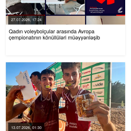
27.07.2026, 17:24
Qadın voleybolçular arasında Avropa
çempionatının könüllüləri müəyyənləşib
13.07.2026, 01:30