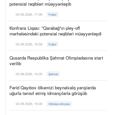
potensial rəqibləri müəyyənləşib
03.08.2026, 17:06
Futbol
Konfrans Liqası: "Qarabağ"ın pley-off
mərhələsindəki potensial rəqibləri müəyyənləşdi
03.08.2026, 16:58
Futbol
Qusarda Respublika Şahmat Olimpiadasına start
verilib
03.08.2026, 16:35
Şahmat
Fərid Qayıbov ölkəmizi beynəlxalq yarışlarda
uğurla təmsil etmiş idmançılarla görüşüb
03.08.2026, 16:30
Olimpiya dünyası