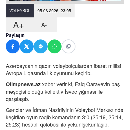
VOLEYBOL
05.06.2026, 23:05
A+
A-
Paylaşın
Azərbaycanın qadın voleybolçulardan ibarət millisi
Avropa Liqasında ilk oyununu keçirib.
xəbər verir ki
, Faiq Qarayevin baş
Olimpnews.az
məşqçisi olduğu kollektiv İsveç yığması ilə
qarşılaşıb.
Gənclər və İdman Nazirliyinin Voleybol Mərkəzində
keçirilən oyun rəqib komandanın 3:0 (25:19, 25:14,
25:23) hesablı qələbəsi ilə yekunlşekunlaşıb.