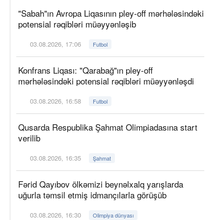
"Sabah"ın Avropa Liqasının pley-off mərhələsindəki
potensial rəqibləri müəyyənləşib
03.08.2026, 17:06
Futbol
Konfrans Liqası: "Qarabağ"ın pley-off
mərhələsindəki potensial rəqibləri müəyyənləşdi
03.08.2026, 16:58
Futbol
Qusarda Respublika Şahmat Olimpiadasına start
verilib
03.08.2026, 16:35
Şahmat
Fərid Qayıbov ölkəmizi beynəlxalq yarışlarda
uğurla təmsil etmiş idmançılarla görüşüb
03.08.2026, 16:30
Olimpiya dünyası