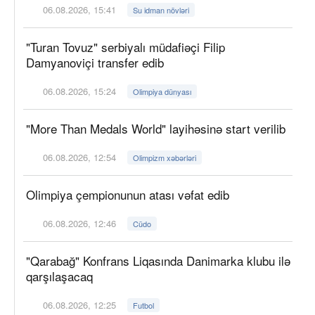
06.08.2026, 15:41
Su idman növləri
"Turan Tovuz" serbiyalı müdafiəçi Filip
Damyanoviçi transfer edib
06.08.2026, 15:24
Olimpiya dünyası
"More Than Medals World" layihəsinə start verilib
06.08.2026, 12:54
Olimpizm xəbərləri
Olimpiya çempionunun atası vəfat edib
06.08.2026, 12:46
Cüdo
"Qarabağ" Konfrans Liqasında Danimarka klubu ilə
qarşılaşacaq
06.08.2026, 12:25
Futbol