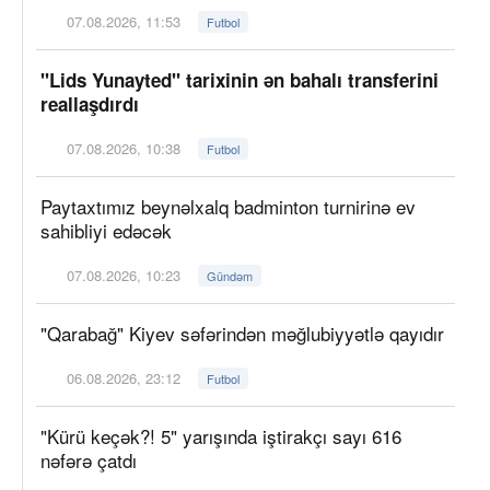
07.08.2026, 11:53
Futbol
"Lids Yunayted" tarixinin ən bahalı transferini
reallaşdırdı
07.08.2026, 10:38
Futbol
Paytaxtımız beynəlxalq badminton turnirinə ev
sahibliyi edəcək
07.08.2026, 10:23
Gündəm
"Qarabağ" Kiyev səfərindən məğlubiyyətlə qayıdır
06.08.2026, 23:12
Futbol
"Kürü keçək?! 5" yarışında iştirakçı sayı 616
nəfərə çatdı