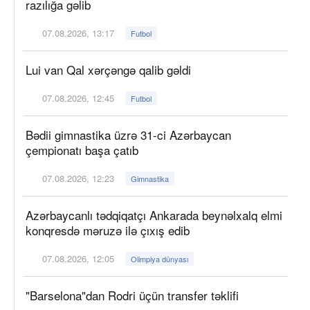
razılığa gəlib
07.08.2026, 13:17
Futbol
Lui van Qal xərçəngə qalib gəldi
07.08.2026, 12:45
Futbol
Bədii gimnastika üzrə 31-ci Azərbaycan
çempionatı başa çatıb
07.08.2026, 12:23
Gimnastika
Azərbaycanlı tədqiqatçı Ankarada beynəlxalq elmi
konqresdə məruzə ilə çıxış edib
07.08.2026, 12:05
Olimpiya dünyası
"Barselona"dan Rodri üçün transfer təklifi