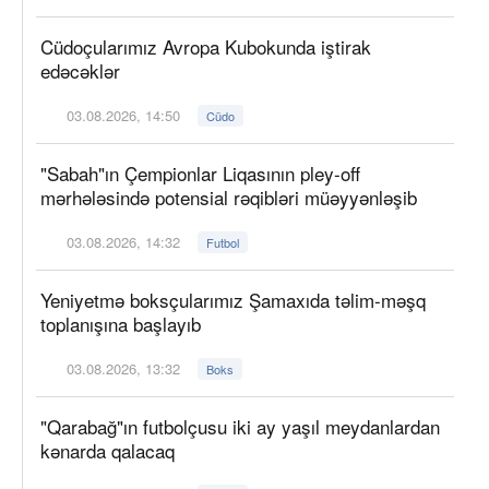
Cüdoçularımız Avropa Kubokunda iştirak
edəcəklər
03.08.2026, 14:50
Cüdo
"Sabah"ın Çempionlar Liqasının pley-off
mərhələsində potensial rəqibləri müəyyənləşib
03.08.2026, 14:32
Futbol
Yeniyetmə boksçularımız Şamaxıda təlim-məşq
toplanışına başlayıb
03.08.2026, 13:32
Boks
"Qarabağ"ın futbolçusu iki ay yaşıl meydanlardan
kənarda qalacaq