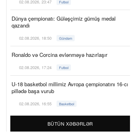
02.08.2026, 23:47
Futbol
Dünya çempionatı: Güləşçimiz gümüş medal
qazandı
02.08.2026, 18:50
Gündəm
Ronaldo və Corcina evlənməyə hazırlaşır
02.08.2026, 17:24
Futbol
U-18 basketbol millimiz Avropa çempionatını 16-cı
pillədə başa vurub
02.08.2026, 16:55
Basketbol
BÜTÜN XƏBƏRLƏR