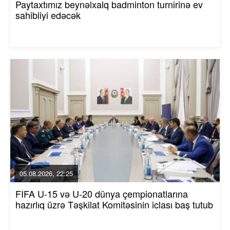
Paytaxtımız beynəlxalq badminton turnirinə ev
sahibliyi edəcək
05.08.2026, 22:25
FIFA U-15 və U-20 dünya çempionatlarına
hazırlıq üzrə Təşkilat Komitəsinin iclası baş tutub