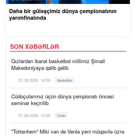
Daha bir güləşçimiz dünya çempionatının
yarımfinalında
SON XƏBƏRLƏR
Qızlardan ibarət basketbol millimiz Şimali
Makedoniyaya qalib gəlib
07.08.2026, 14:39
Basketbol
Cüdoçularımız üçün dünya çempionatı öncəsi
seminar keçirilib
07.08.2026, 13:36
Cüdo
"Tottenhem" Miki van de Venlə yeni müqavilə üzrə