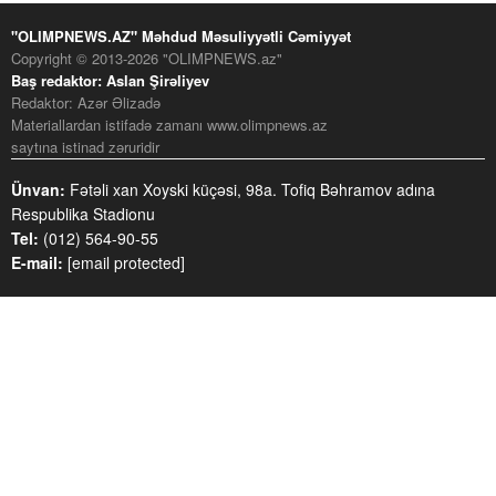
"OLIMPNEWS.AZ" Məhdud Məsuliyyətli Cəmiyyət
Copyright © 2013-2026 "OLIMPNEWS.az"
Baş redaktor: Aslan Şirəliyev
Redaktor: Azər Əlizadə
Materiallardan istifadə zamanı www.olimpnews.az
saytına istinad zəruridir
Ünvan:
Fətəli xan Xoyski küçəsi, 98a. Tofiq Bəhramov adına
Respublika Stadionu
Tel:
(012) 564-90-55
E-mail:
[email protected]