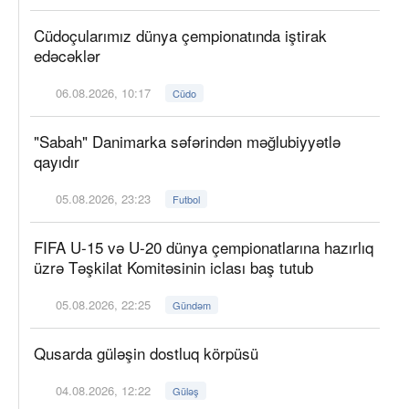
Cüdoçularımız dünya çempionatında iştirak
edəcəklər
06.08.2026, 10:17
Cüdo
"Sabah" Danimarka səfərindən məğlubiyyətlə
qayıdır
05.08.2026, 23:23
Futbol
FIFA U-15 və U-20 dünya çempionatlarına hazırlıq
üzrə Təşkilat Komitəsinin iclası baş tutub
05.08.2026, 22:25
Gündəm
Qusarda güləşin dostluq körpüsü
04.08.2026, 12:22
Güləş