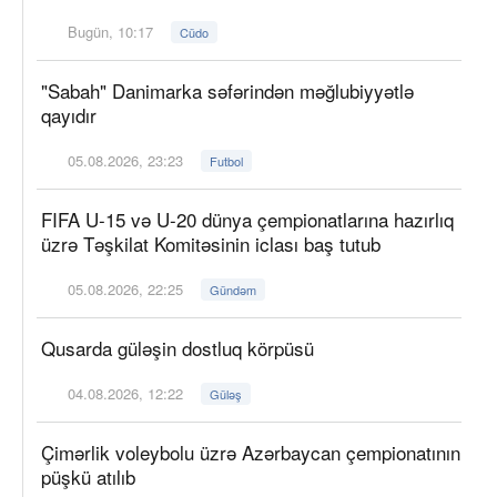
Bugün, 10:17
Cüdo
"Sabah" Danimarka səfərindən məğlubiyyətlə
qayıdır
05.08.2026, 23:23
Futbol
FIFA U-15 və U-20 dünya çempionatlarına hazırlıq
üzrə Təşkilat Komitəsinin iclası baş tutub
05.08.2026, 22:25
Gündəm
Qusarda güləşin dostluq körpüsü
04.08.2026, 12:22
Güləş
Çimərlik voleybolu üzrə Azərbaycan çempionatının
püşkü atılıb