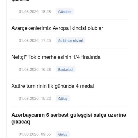
01.08.2026, 18:28
Gündəm
Avarçəkənlərimiz Avropa ikincisi olublar
01.08.2026, 17:25
Su idman növləri
Neftçi" Tokio mərhələsinin 1/4 finalında
01.08.2026, 16:28
Basketbol
Xatirə turnirinin ilk günündə 4 medal
01.08.2026, 15:22
Güləş
Azərbaycanın 6 sərbəst güləşçisi xalça üzərinə
çıxacaq
01.08.2026, 09:55
Güləş