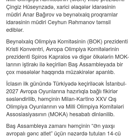
Çingiz Hüseynzadə, xarici əlaqələr idarəsinin
müdiri Anar Bağırov və beynəlxalq proqramlar
idarəsinin müdiri Ceyhun Rəhmanov təmsil
ediblər.
Beynəlxalq Olimpiya Komitəsinin (BOK) prezidenti
Kristi Konventri, Avropa Olimpiya Komitələrinin
prezidenti Spiros Kapralos və digər ölkələrin MOK-
larının iştirakı ilə keçirilən Baş Assambleyada bir
çox məsələlər haqqında müzakirələr aparılıb.
İclasın ilk günündə Türkiyədə keçiriləcək İstanbul-
2027 Avropa Oyunlarına hazırlıqla bağlı fikirlər
səsləndirilib, həmçinin Milan-Kartino XXV Qış
Olimpiya Oyunlarının və Milli Olimpiya Komitələri
Assosiasiyasının (MOKA) hesabatı dinlənilib.
Baş Assambleya zamanı həmçinin “Ən yaxşı
avropalı gənc atlet” üçün nəzərdə tutulan 14-cü