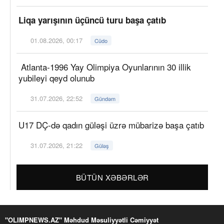
Liqa yarışının üçüncü turu başa çatıb
01.08.2026, 00:17
Cüdo
Atlanta-1996 Yay Olimpiya Oyunlarının 30 illik
yubileyi qeyd olunub
31.07.2026, 22:52
Gündəm
U17 DÇ-də qadın güləşi üzrə mübarizə başa çatıb
31.07.2026, 21:22
Güləş
BÜTÜN XƏBƏRLƏR
"OLIMPNEWS.AZ" Məhdud Məsuliyyətli Cəmiyyət