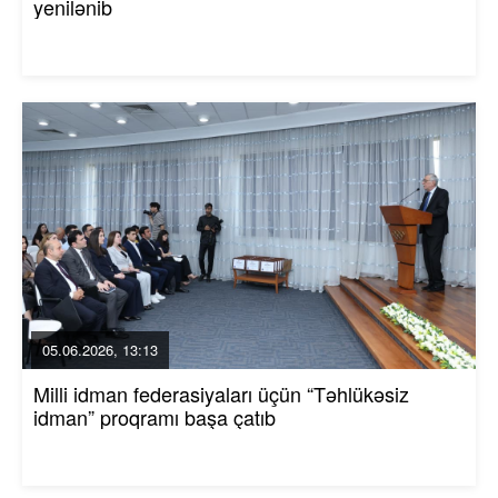
yenilənib
05.06.2026, 13:13
Milli idman federasiyaları üçün “Təhlükəsiz
idman” proqramı başa çatıb