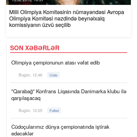
Milli Olimpiya Komitəsinin nümayəndəsi Avropa
Olimpiya Komitəsi nəzdində beynəlxalq
komissiyanın üzvü seçilib
SON XƏBƏRLƏR
Olimpiya çempionunun atası vəfat edib
Bugün, 12:46
Cüdo
"Qarabağ" Konfrans Liqasında Danimarka klubu ilə
qarşılaşacaq
Bugün, 12:25
Futbol
Cüdoçularımız dünya çempionatında iştirak
edəcəklər