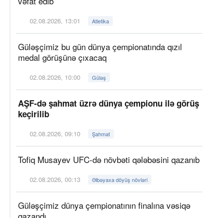
vəfat edib
02.08.2026, 13:01
Atletika
Güləşçimiz bu gün dünya çempionatında qızıl
medal görüşünə çıxacaq
02.08.2026, 10:00
Güləş
AŞF-də şahmat üzrə dünya çempionu ilə görüş
keçirilib
02.08.2026, 09:10
Şahmat
Tofiq Musayev UFC-də növbəti qələbəsini qazanıb
02.08.2026, 00:13
Əlbəyaxa döyüş növləri
Güləşçimiz dünya çempionatının finalına vəsiqə
qazandı