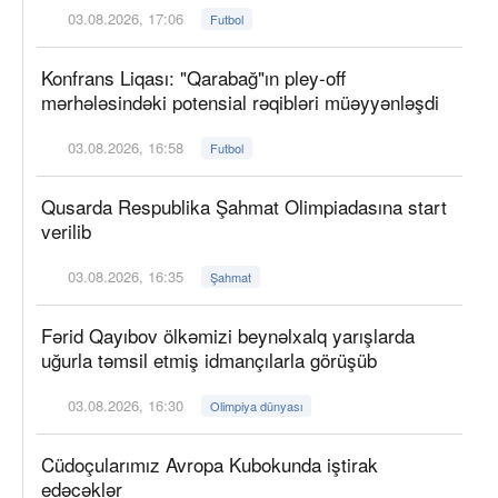
03.08.2026, 17:06
Futbol
Konfrans Liqası: "Qarabağ"ın pley-off
mərhələsindəki potensial rəqibləri müəyyənləşdi
03.08.2026, 16:58
Futbol
Qusarda Respublika Şahmat Olimpiadasına start
verilib
03.08.2026, 16:35
Şahmat
Fərid Qayıbov ölkəmizi beynəlxalq yarışlarda
uğurla təmsil etmiş idmançılarla görüşüb
03.08.2026, 16:30
Olimpiya dünyası
Cüdoçularımız Avropa Kubokunda iştirak
edəcəklər