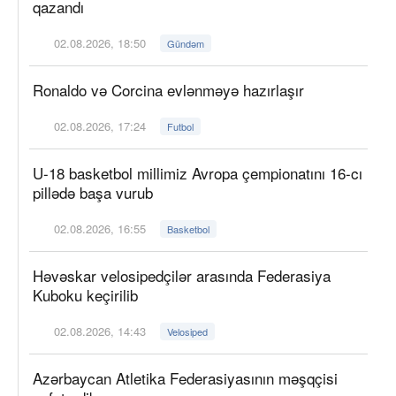
qazandı
02.08.2026, 18:50
Gündəm
Ronaldo və Corcina evlənməyə hazırlaşır
02.08.2026, 17:24
Futbol
U-18 basketbol millimiz Avropa çempionatını 16-cı
pillədə başa vurub
02.08.2026, 16:55
Basketbol
Həvəskar velosipedçilər arasında Federasiya
Kuboku keçirilib
02.08.2026, 14:43
Velosiped
Azərbaycan Atletika Federasiyasının məşqçisi