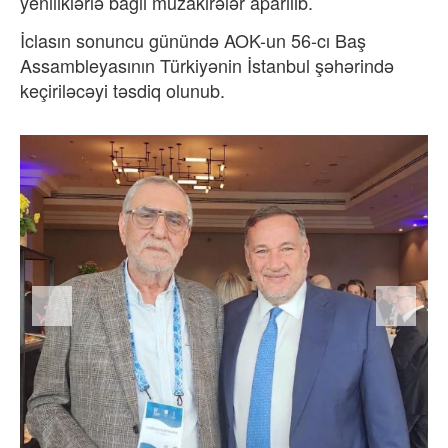
yeniliklərlə bağlı müzakirələr aparılıb.
İclasın sonuncu günündə AOK-un 56-cı Baş
Assambleyasının Türkiyənin İstanbul şəhərində
keçiriləcəyi təsdiq olunub.