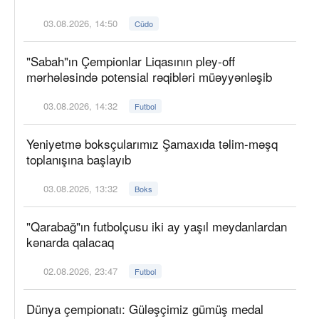
03.08.2026, 14:50
Cüdo
"Sabah"ın Çempionlar Liqasının pley-off
mərhələsində potensial rəqibləri müəyyənləşib
03.08.2026, 14:32
Futbol
Yeniyetmə boksçularımız Şamaxıda təlim-məşq
toplanışına başlayıb
03.08.2026, 13:32
Boks
"Qarabağ"ın futbolçusu iki ay yaşıl meydanlardan
kənarda qalacaq
02.08.2026, 23:47
Futbol
Dünya çempionatı: Güləşçimiz gümüş medal