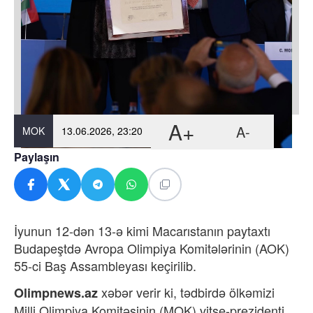
A+
A-
MOK
13.06.2026, 23:20
Paylaşın
İyunun 12-dən 13-ə kimi Macarıstanın paytaxtı
Budapeştdə Avropa Olimpiya Komitələrinin (AOK)
55-ci Baş Assambleyası keçirilib.
xəbər verir ki, tədbirdə ö
lkəmizi
Olimpnews.az
Milli Olimpiya Komitəsinin (MOK) vitse-prezidenti