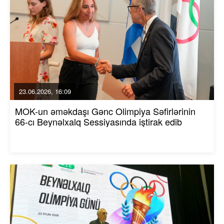
23.06.2026, 16:09
MOK-un əməkdaşı Gənc Olimpiya Səfirlərinin
66-cı Beynəlxalq Sessiyasında iştirak edib