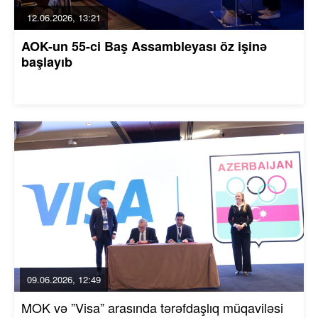
12.06.2026, 13:21
AOK-un 55-ci Baş Assambleyası öz işinə
başlayıb
09.06.2026, 12:49
MOK və ”Visa” arasında tərəfdaşlıq müqaviləsi