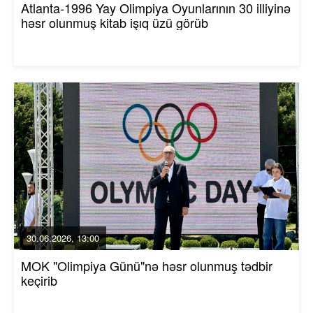
Atlanta-1996 Yay Olimpiya Oyunlarının 30 illiyinə
həsr olunmuş kitab işıq üzü görüb
30.06.2026, 13:00
MOK "Olimpiya Günü"nə həsr olunmuş tədbir
keçirib