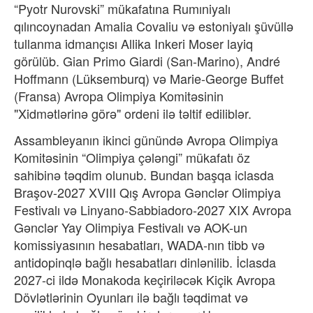
“Pyotr Nurovski” mükafatına Rumıniyalı
qılıncoynadan Amalia Covaliu və estoniyalı şüvüllə
tullanma idmançısı Allika Inkeri Moser layiq
görülüb. Gian Primo Giardi (San-Marino), André
Hoffmann (Lüksemburq) və Marie-George Buffet
(Fransa) Avropa Olimpiya Komitəsinin
"Xidmətlərinə görə" ordeni ilə təltif ediliblər.
Assambleyanın ikinci günündə Avropa Olimpiya
Komitəsinin “Olimpiya çələngi” mükafatı öz
sahibinə təqdim olunub. Bundan başqa iclasda
Braşov-2027 XVIII Qış Avropa Gənclər Olimpiya
Festivalı və Linyano-Sabbiadoro-2027 XIX Avropa
Gənclər Yay Olimpiya Festivalı və AOK-un
komissiyasının hesabatları, WADA-nın tibb və
antidopinqlə bağlı hesabatları dinlənilib. İclasda
2027-ci ildə Monakoda keçiriləcək Kiçik Avropa
Dövlətlərinin Oyunları ilə bağlı təqdimat və