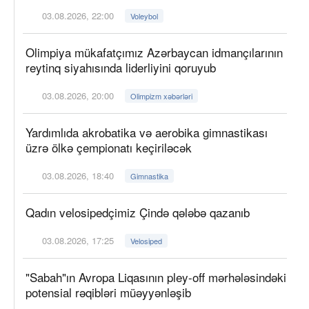
03.08.2026, 22:00
Voleybol
Olimpiya mükafatçımız Azərbaycan idmançılarının
reytinq siyahısında liderliyini qoruyub
03.08.2026, 20:00
Olimpizm xəbərləri
Yardımlıda akrobatika və aerobika gimnastikası
üzrə ölkə çempionatı keçiriləcək
03.08.2026, 18:40
Gimnastika
Qadın velosipedçimiz Çində qələbə qazanıb
03.08.2026, 17:25
Velosiped
"Sabah"ın Avropa Liqasının pley-off mərhələsindəki
potensial rəqibləri müəyyənləşib