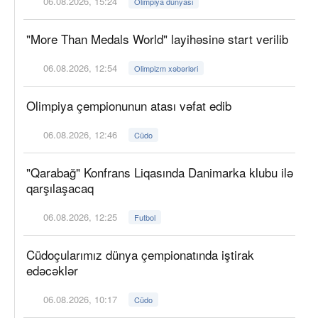
06.08.2026, 15:24
Olimpiya dünyası
"More Than Medals World" layihəsinə start verilib
06.08.2026, 12:54
Olimpizm xəbərləri
Olimpiya çempionunun atası vəfat edib
06.08.2026, 12:46
Cüdo
"Qarabağ" Konfrans Liqasında Danimarka klubu ilə
qarşılaşacaq
06.08.2026, 12:25
Futbol
Cüdoçularımız dünya çempionatında iştirak
edəcəklər
06.08.2026, 10:17
Cüdo