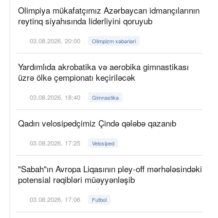
Olimpiya mükafatçımız Azərbaycan idmançılarının
reytinq siyahısında liderliyini qoruyub
03.08.2026, 20:00
Olimpizm xəbərləri
Yardımlıda akrobatika və aerobika gimnastikası
üzrə ölkə çempionatı keçiriləcək
03.08.2026, 18:40
Gimnastika
Qadın velosipedçimiz Çində qələbə qazanıb
03.08.2026, 17:25
Velosiped
"Sabah"ın Avropa Liqasının pley-off mərhələsindəki
potensial rəqibləri müəyyənləşib
03.08.2026, 17:06
Futbol