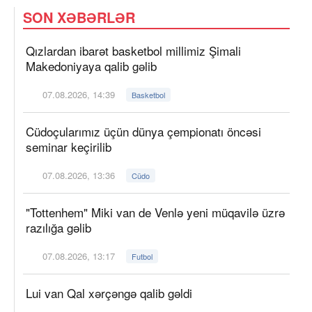
SON XƏBƏRLƏR
Qızlardan ibarət basketbol millimiz Şimali
Makedoniyaya qalib gəlib
07.08.2026, 14:39
Basketbol
Cüdoçularımız üçün dünya çempionatı öncəsi
seminar keçirilib
07.08.2026, 13:36
Cüdo
"Tottenhem" Miki van de Venlə yeni müqavilə üzrə
razılığa gəlib
07.08.2026, 13:17
Futbol
Lui van Qal xərçəngə qalib gəldi