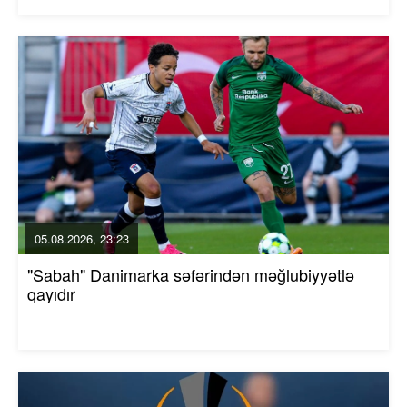
05.08.2026, 23:23
"Sabah" Danimarka səfərindən məğlubiyyətlə
qayıdır