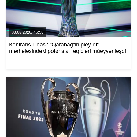
03.08.2026, 16:58
Konfrans Liqası: "Qarabağ"ın pley-off
mərhələsindəki potensial rəqibləri müəyyənləşdi