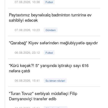
07.08.2026, 10:38
Futbol
Paytaxtımız beynəlxalq badminton turnirinə ev
sahibliyi edəcək
07.08.2026, 10:23
Gündəm
"Qarabağ" Kiyev səfərindən məğlubiyyətlə qayıdır
06.08.2026, 23:12
Futbol
"Kürü keçək?! 5" yarışında iştirakçı sayı 616
nəfərə çatdı
06.08.2026, 15:41
Su idman növləri
"Turan Tovuz" serbiyalı müdafiəçi Filip
Damyanoviçi transfer edib