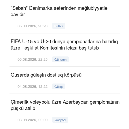
"Sabah" Danimarka səfərindən məğlubiyyətlə
qayıdır
05.08.2026, 23:23
Futbol
FIFA U-15 və U-20 dünya çempionatlarına hazırlıq
üzrə Təşkilat Komitəsinin iclası baş tutub
05.08.2026, 22:25
Gündəm
Qusarda güləşin dostluq körpüsü
04.08.2026, 12:22
Güləş
Çimərlik voleybolu üzrə Azərbaycan çempionatının
püşkü atılıb
03.08.2026, 22:00
Voleybol