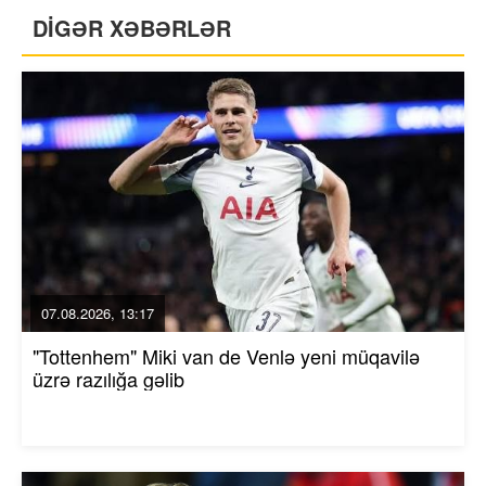
DİGƏR XƏBƏRLƏR
07.08.2026, 13:17
"Tottenhem" Miki van de Venlə yeni müqavilə
üzrə razılığa gəlib