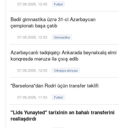
07.08.2026, 12:45
Futbol
Bədii gimnastika üzrə 31-ci Azərbaycan
çempionatı başa çatıb
07.08.2026, 12:23
Gimnastika
Azərbaycanlı tədqiqatçı Ankarada beynəlxalq elmi
konqresdə məruzə ilə çıxış edib
07.08.2026, 12:05
Olimpiya dünyası
"Barselona"dan Rodri üçün transfer təklifi
07.08.2026, 11:53
Futbol
"Lids Yunayted" tarixinin ən bahalı transferini
reallaşdırdı