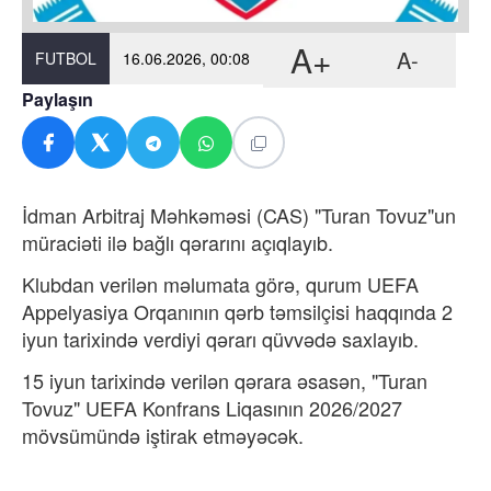
A+
A-
FUTBOL
16.06.2026, 00:08
Paylaşın
İdman Arbitraj Məhkəməsi (CAS) "Turan Tovuz"un
müraciəti ilə bağlı qərarını açıqlayıb.
Klubdan
verilən məlumata görə, qurum UEFA
Appelyasiya Orqanının qərb təmsilçisi haqqında 2
iyun tarixində verdiyi qərarı qüvvədə saxlayıb.
15 iyun tarixində verilən qərara əsasən, "Turan
Tovuz" UEFA Konfrans Liqasının 2026/2027
mövsümündə iştirak etməyəcək.