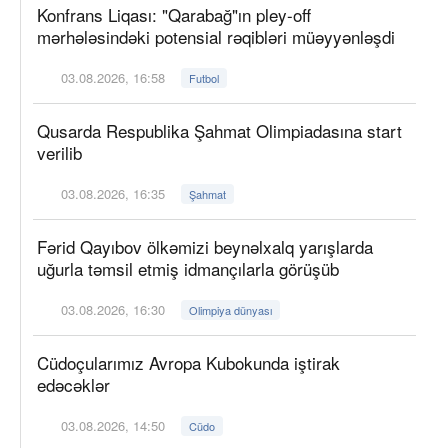
Konfrans Liqası: "Qarabağ"ın pley-off
mərhələsindəki potensial rəqibləri müəyyənləşdi
03.08.2026, 16:58
Futbol
Qusarda Respublika Şahmat Olimpiadasına start
verilib
03.08.2026, 16:35
Şahmat
Fərid Qayıbov ölkəmizi beynəlxalq yarışlarda
uğurla təmsil etmiş idmançılarla görüşüb
03.08.2026, 16:30
Olimpiya dünyası
Cüdoçularımız Avropa Kubokunda iştirak
edəcəklər
03.08.2026, 14:50
Cüdo