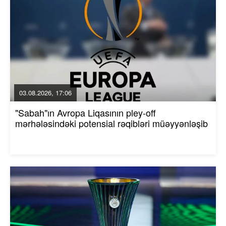
03.08.2026, 17:06
"Sabah"ın Avropa Liqasının pley-off
mərhələsindəki potensial rəqibləri müəyyənləşib