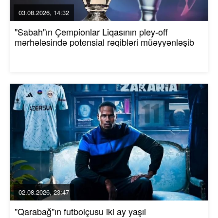
03.08.2026, 14:32
"Sabah"ın Çempionlar Liqasının pley-off
mərhələsində potensial rəqibləri müəyyənləşib
02.08.2026, 23:47
"Qarabağ"ın futbolçusu iki ay yaşıl