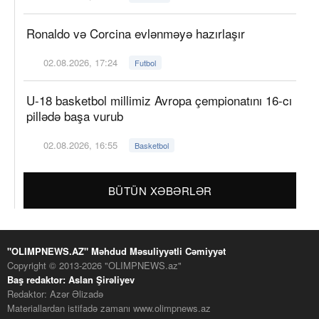
Ronaldo və Corcina evlənməyə hazırlaşır
02.08.2026, 17:24
Futbol
U-18 basketbol millimiz Avropa çempionatını 16-cı
pillədə başa vurub
02.08.2026, 16:55
Basketbol
BÜTÜN XƏBƏRLƏR
"OLIMPNEWS.AZ" Məhdud Məsuliyyətli Cəmiyyət
Copyright © 2013-2026 "OLIMPNEWS.az"
Baş redaktor: Aslan Şirəliyev
Redaktor: Azər Əlizadə
Materiallardan istifadə zamanı www.olimpnews.az