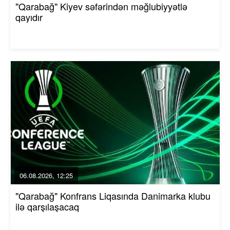
"Qarabağ" Kiyev səfərindən məğlubiyyətlə
qayıdır
06.08.2026, 12:25
"Qarabağ" Konfrans Liqasında Danimarka klubu
ilə qarşılaşacaq