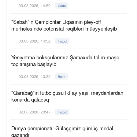
03.08.2026, 14:50
Cüdo
"Sabah"ın Çempionlar Liqasının pley-off
mərhələsində potensial rəqibləri müəyyənləşib
03.08.2026, 14:32
Futbol
Yeniyetmə boksçularımız Şamaxıda təlim-məşq
toplanışına başlayıb
03.08.2026, 13:32
Boks
"Qarabağ"ın futbolçusu iki ay yaşıl meydanlardan
kənarda qalacaq
02.08.2026, 23:47
Futbol
Dünya çempionatı: Güləşçimiz gümüş medal
qazandı