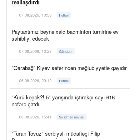
reallaşdırdı
07.08.2026, 10:38
Futbol
Paytaxtımız beynəlxalq badminton turnirinə ev
sahibliyi edəcək
07.08.2026, 10:23
Gündəm
"Qarabağ" Kiyev səfərindən məğlubiyyətlə qayıdır
06.08.2026, 23:12
Futbol
"Kürü keçək?! 5" yarışında iştirakçı sayı 616
nəfərə çatdı
06.08.2026, 15:41
Su idman növləri
"Turan Tovuz" serbiyalı müdafiəçi Filip