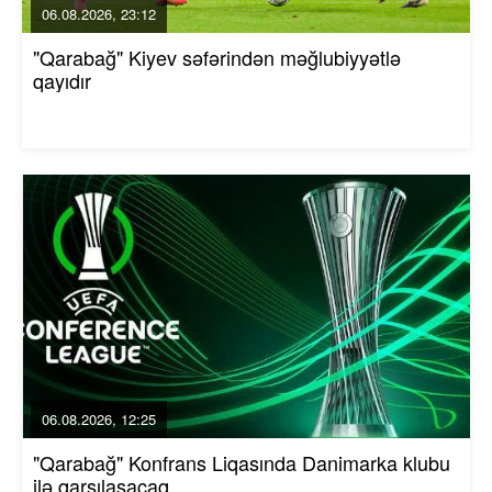
06.08.2026, 23:12
"Qarabağ" Kiyev səfərindən məğlubiyyətlə
qayıdır
06.08.2026, 12:25
"Qarabağ" Konfrans Liqasında Danimarka klubu
ilə qarşılaşacaq