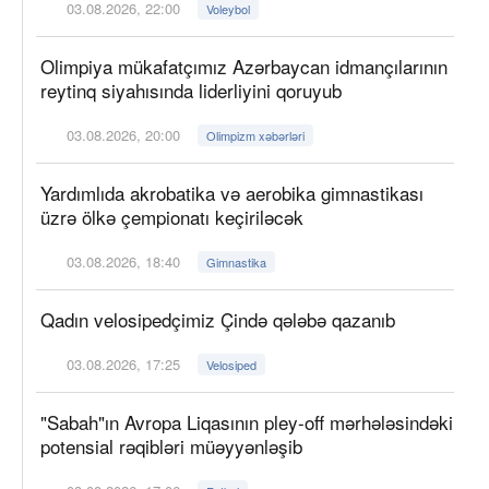
03.08.2026, 22:00
Voleybol
Olimpiya mükafatçımız Azərbaycan idmançılarının
reytinq siyahısında liderliyini qoruyub
03.08.2026, 20:00
Olimpizm xəbərləri
Yardımlıda akrobatika və aerobika gimnastikası
üzrə ölkə çempionatı keçiriləcək
03.08.2026, 18:40
Gimnastika
Qadın velosipedçimiz Çində qələbə qazanıb
03.08.2026, 17:25
Velosiped
"Sabah"ın Avropa Liqasının pley-off mərhələsindəki
potensial rəqibləri müəyyənləşib