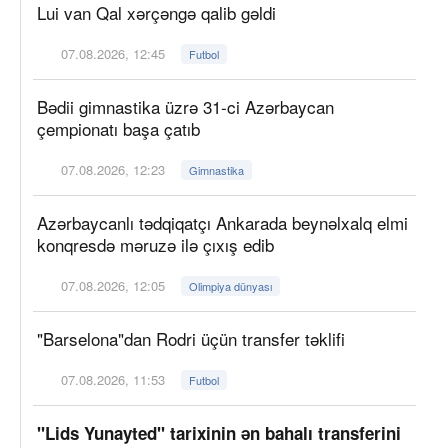
Lui van Qal xərçəngə qalib gəldi
07.08.2026, 12:45
Futbol
Bədii gimnastika üzrə 31-ci Azərbaycan
çempionatı başa çatıb
07.08.2026, 12:23
Gimnastika
Azərbaycanlı tədqiqatçı Ankarada beynəlxalq elmi
konqresdə məruzə ilə çıxış edib
07.08.2026, 12:05
Olimpiya dünyası
"Barselona"dan Rodri üçün transfer təklifi
07.08.2026, 11:53
Futbol
"Lids Yunayted" tarixinin ən bahalı transferini