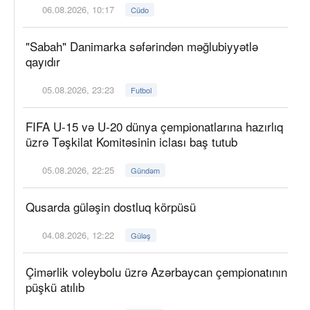
06.08.2026, 10:17
Cüdo
"Sabah" Danimarka səfərindən məğlubiyyətlə
qayıdır
05.08.2026, 23:23
Futbol
FIFA U-15 və U-20 dünya çempionatlarına hazırlıq
üzrə Təşkilat Komitəsinin iclası baş tutub
05.08.2026, 22:25
Gündəm
Qusarda güləşin dostluq körpüsü
04.08.2026, 12:22
Güləş
Çimərlik voleybolu üzrə Azərbaycan çempionatının
püşkü atılıb