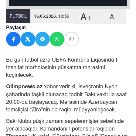
A+
A-
FUTBOL
16.06.2026, 10:56
Paylaşın
Bu gün futbol üzrə UEFA Konfrans Liqasında I
təsnifat mərhələsinin püşkatma mərasimi
keçiriləcək.
xəbər verir ki,
İsveçrənin Nyon
Olimpnews.az
şəhərində təşkil olunacaq tədbir Bakı vaxtı ilə saat
20:00-da başlayacaq. Mərasimdə Azərbaycan
təmsilçisi “Zirə”nin də rəqibi müəyyənləşəcək.
Bakı klubu püşk zamanı səpələnmişlər səbətində
yer alacaqlar. Komandanın potensial rəqibləri
"Torpedo" (Kutaisi, Gürcüstan), "Velej" (Bosniya və