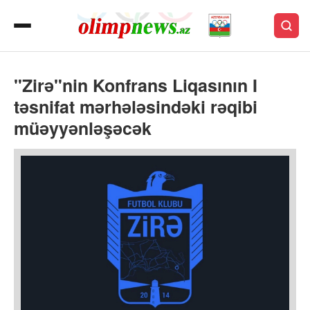
"Zirə"nin Konfrans Liqasının I
təsnifat mərhələsindəki rəqibi
müəyyənləşəcək