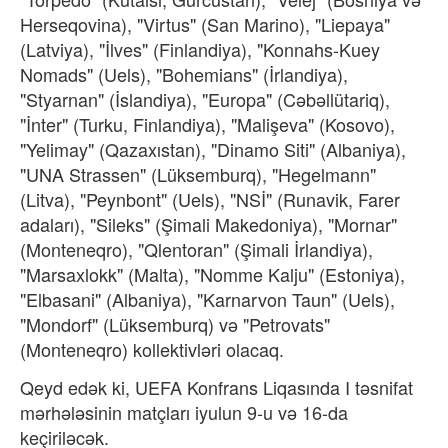
Herseqovina), "Virtus" (San Marino), "Liepaya"
(Latviya), "İlves" (Finlandiya), "Konnahs-Kuey
Nomads" (Uels), "Bohemians" (İrlandiya),
"Styarnan" (İslandiya), "Europa" (Cəbəllütariq),
"İnter" (Turku, Finlandiya), "Malişeva" (Kosovo),
"Yelimay" (Qazaxıstan), "Dinamo Siti" (Albaniya),
"UNA Strassen" (Lüksemburq), "Hegelmann"
(Litva), "Peynbont" (Uels), "NSİ" (Runavik, Farer
adaları), "Sileks" (Şimali Makedoniya), "Mornar"
(Monteneqro), "Qlentoran" (Şimali İrlandiya),
"Marsaxlokk" (Malta), "Nomme Kalju" (Estoniya),
"Elbasani" (Albaniya), "Karnarvon Taun" (Uels),
"Mondorf" (Lüksemburq) və "Petrovats"
(Monteneqro) kollektivləri olacaq.
Qeyd edək ki, UEFA Konfrans Liqasında I təsnifat
mərhələsinin matçları iyulun 9-u və 16-da
keçiriləcək.