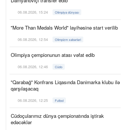
Damyanoviçi transfer edib
06.08.2026, 15:24
Olimpiya dünyası
"More Than Medals World" layihəsinə start verilib
06.08.2026, 12:54
Olimpizm xəbərləri
Olimpiya çempionunun atası vəfat edib
06.08.2026, 12:46
Cüdo
"Qarabağ" Konfrans Liqasında Danimarka klubu ilə
qarşılaşacaq
06.08.2026, 12:25
Futbol
Cüdoçularımız dünya çempionatında iştirak
edəcəklər