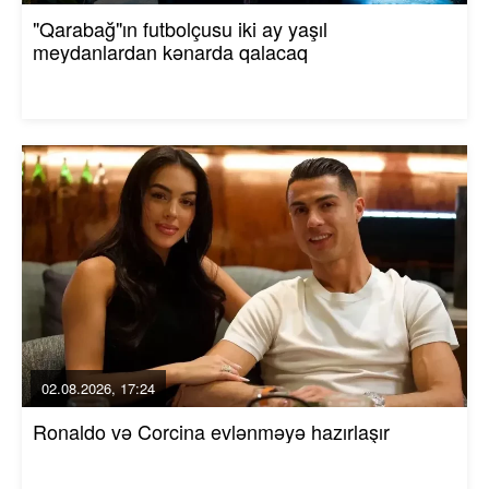
"Qarabağ"ın futbolçusu iki ay yaşıl
meydanlardan kənarda qalacaq
02.08.2026, 17:24
Ronaldo və Corcina evlənməyə hazırlaşır