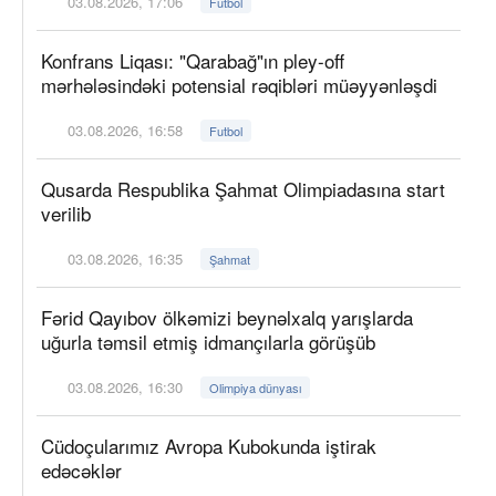
03.08.2026, 17:06
Futbol
Konfrans Liqası: "Qarabağ"ın pley-off
mərhələsindəki potensial rəqibləri müəyyənləşdi
03.08.2026, 16:58
Futbol
Qusarda Respublika Şahmat Olimpiadasına start
verilib
03.08.2026, 16:35
Şahmat
Fərid Qayıbov ölkəmizi beynəlxalq yarışlarda
uğurla təmsil etmiş idmançılarla görüşüb
03.08.2026, 16:30
Olimpiya dünyası
Cüdoçularımız Avropa Kubokunda iştirak
edəcəklər