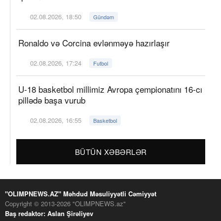
02.08.2026, 18:50
Gündəm
Ronaldo və Corcina evlənməyə hazırlaşır
02.08.2026, 17:24
Futbol
U-18 basketbol millimiz Avropa çempionatını 16-cı
pillədə başa vurub
02.08.2026, 16:55
Basketbol
BÜTÜN XƏBƏRLƏR
"OLIMPNEWS.AZ" Məhdud Məsuliyyətli Cəmiyyət
Copyright © 2013-2026 "OLIMPNEWS.az"
Baş redaktor: Aslan Şirəliyev