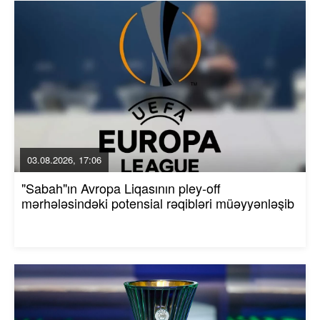
03.08.2026, 17:06
"Sabah"ın Avropa Liqasının pley-off
mərhələsindəki potensial rəqibləri müəyyənləşib