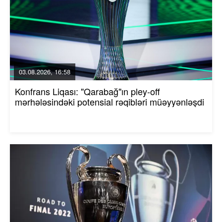
03.08.2026, 16:58
Konfrans Liqası: "Qarabağ"ın pley-off
mərhələsindəki potensial rəqibləri müəyyənləşdi