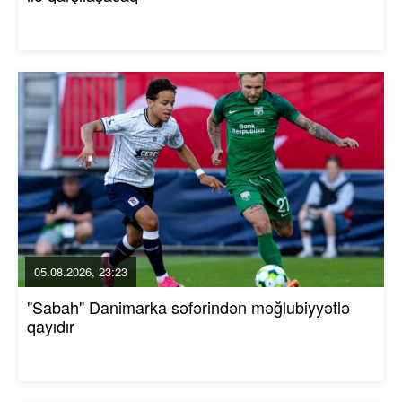
05.08.2026, 23:23
"Sabah" Danimarka səfərindən məğlubiyyətlə
qayıdır