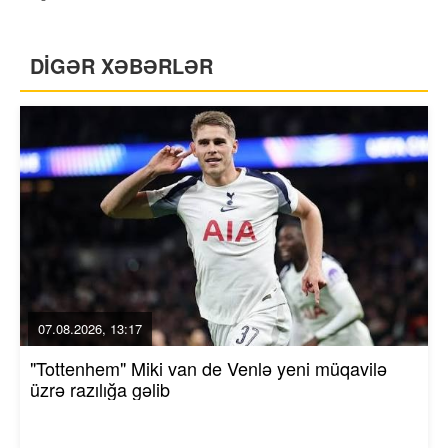
DİGƏR XƏBƏRLƏR
07.08.2026, 13:17
"Tottenhem" Miki van de Venlə yeni müqavilə
üzrə razılığa gəlib