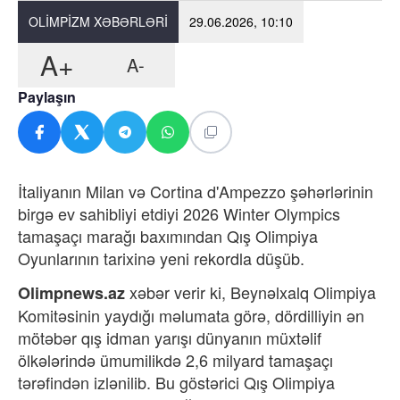
OLIMPIZM XƏBƏRLƏRI
29.06.2026, 10:10
A+
A-
Paylaşın
İtaliyanın Milan və Cortina d'Ampezzo şəhərlərinin
birgə ev sahibliyi etdiyi 2026 Winter Olympics
tamaşaçı marağı baxımından Qış Olimpiya
Oyunlarının tarixinə yeni rekordla düşüb.
xəbər verir ki,
Beynəlxalq Olimpiya
Olimpnews.az
Komitəsinin yaydığı məlumata görə, dördilliyin ən
mötəbər qış idman yarışı dünyanın müxtəlif
ölkələrində ümumilikdə 2,6 milyard tamaşaçı
tərəfindən izlənilib. Bu göstərici Qış Olimpiya