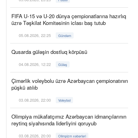
FIFA U-15 və U-20 dünya çempionatlarına hazırlıq
üzrə Təşkilat Komitəsinin iclası baş tutub
05.08.2026, 22:25
Gündəm
Qusarda güləşin dostluq körpüsü
04.08.2026, 12:22
Güləş
Çimərlik voleybolu üzrə Azərbaycan çempionatının
püşkü atılıb
03.08.2026, 22:00
Voleybol
Olimpiya mükafatçımız Azərbaycan idmançılarının
reytinq siyahısında liderliyini qoruyub
03.08.2026, 20:00
Olimpizm xəbərləri