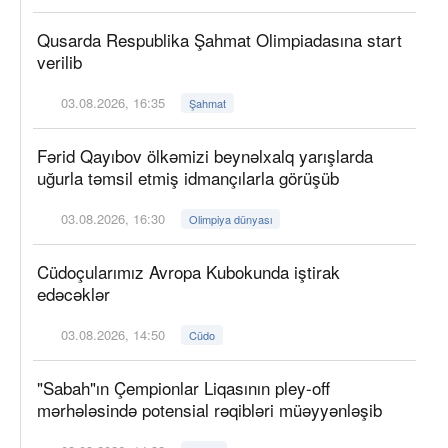
Qusarda Respublika Şahmat Olimpiadasına start
verilib
03.08.2026, 16:35
Şahmat
Fərid Qayıbov ölkəmizi beynəlxalq yarışlarda
uğurla təmsil etmiş idmançılarla görüşüb
03.08.2026, 16:30
Olimpiya dünyası
Cüdoçularımız Avropa Kubokunda iştirak
edəcəklər
03.08.2026, 14:50
Cüdo
"Sabah"ın Çempionlar Liqasının pley-off
mərhələsində potensial rəqibləri müəyyənləşib