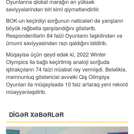
Oyunlarına qlobal marağın ən yüksək
səviyyələrindən biri kimi qiymətləndirilir.
BOK-un keçirdiyi sorğunun nəticələri də yarışların
böyük rəğbətlə qarşılandığını göstərib.
Respondentlərin 84 faizi Oyunların təşkilindən və
ümumi səviyyəsindən razı qaldığını bildirib.
Müqayisə üçün qeyd edək ki, 2022 Winter
Olympics ilə bağlı keçirilmiş analoji sorğuda
iştirakçıların 74 faizi müsbət rəy vermişdi. Beləliklə,
məmnunluq göstəricisi əvvəlki Qış Olimpiya
Oyunları ilə müqayisədə 10 faiz artaraq yeni rekord
müəyyənləşdirib.
DİGƏR XƏBƏRLƏR