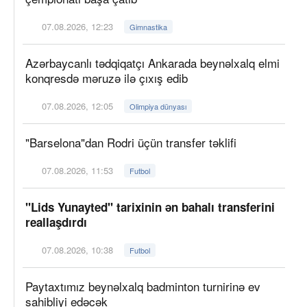
07.08.2026, 12:23
Gimnastika
Azərbaycanlı tədqiqatçı Ankarada beynəlxalq elmi
konqresdə məruzə ilə çıxış edib
07.08.2026, 12:05
Olimpiya dünyası
"Barselona"dan Rodri üçün transfer təklifi
07.08.2026, 11:53
Futbol
"Lids Yunayted" tarixinin ən bahalı transferini
reallaşdırdı
07.08.2026, 10:38
Futbol
Paytaxtımız beynəlxalq badminton turnirinə ev
sahibliyi edəcək