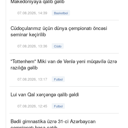
Makedoniyaya qalib gəlib
07.08.2026, 14:39
Basketbol
Cüdoçularımız üçün dünya çempionatı öncəsi
seminar keçirilib
07.08.2026, 13:36
Cüdo
"Tottenhem" Miki van de Venlə yeni müqavilə üzrə
razılığa gəlib
07.08.2026, 13:17
Futbol
Lui van Qal xərçəngə qalib gəldi
07.08.2026, 12:45
Futbol
Bədii gimnastika üzrə 31-ci Azərbaycan
çempionatı başa çatıb