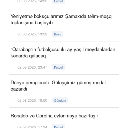
03.08.2026, 14:32
Futbol
Yeniyetmə boksçularımız Şamaxıda təlim-məşq
toplanışına başlayıb
03.08.2026, 13:32
Boks
"Qarabağ"ın futbolçusu iki ay yaşıl meydanlardan
kənarda qalacaq
02.08.2026, 23:47
Futbol
Dünya çempionatı: Güləşçimiz gümüş medal
qazandı
02.08.2026, 18:50
Gündəm
Ronaldo və Corcina evlənməyə hazırlaşır
02.08.2026, 17:24
Futbol