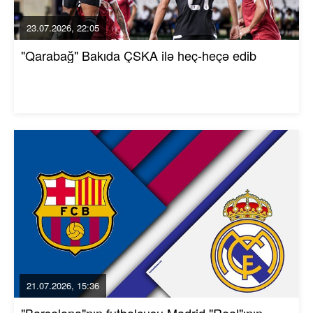
23.07.2026, 22:05
"Qarabağ" Bakıda ÇSKA ilə heç-heçə edib
21.07.2026, 15:36
"Barselona"nın futbolçusu Madrid "Real"ının