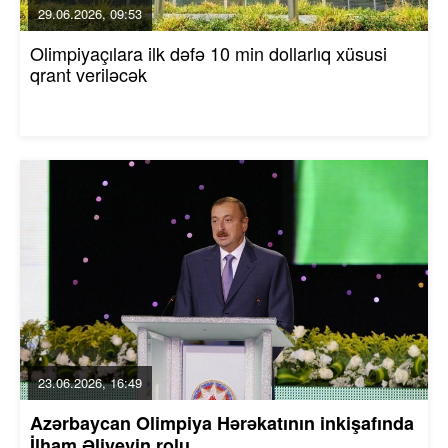
29.06.2026, 09:53
Olimpiyaçılara ilk dəfə 10 min dollarlıq xüsusi
qrant veriləcək
23.06.2026, 16:49
Azərbaycan Olimpiya Hərəkatının inkişafında
İlham Əliyevin rolu