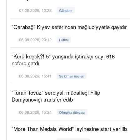
07.08.2026, 10:23
Gündəm
"Qarabağ" Kiyev səfərindən məğlubiyyətlə qayıdır
06.08.2026, 23:12
Futbol
"Kürü keçək?! 5" yarışında iştirakçı sayı 616
nəfərə çatdı
06.08.2026, 15:41
Su idman növləri
"Turan Tovuz" serbiyalı müdafiəçi Filip
Damyanoviçi transfer edib
06.08.2026, 15:24
Olimpiya dünyası
"More Than Medals World" layihəsinə start verilib