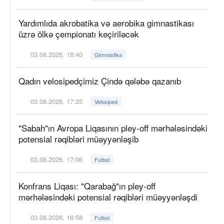
Yardımlıda akrobatika və aerobika gimnastikası
üzrə ölkə çempionatı keçiriləcək
03.08.2026, 18:40
Gimnastika
Qadın velosipedçimiz Çində qələbə qazanıb
03.08.2026, 17:25
Velosiped
"Sabah"ın Avropa Liqasının pley-off mərhələsindəki
potensial rəqibləri müəyyənləşib
03.08.2026, 17:06
Futbol
Konfrans Liqası: "Qarabağ"ın pley-off
mərhələsindəki potensial rəqibləri müəyyənləşdi
03.08.2026, 16:58
Futbol