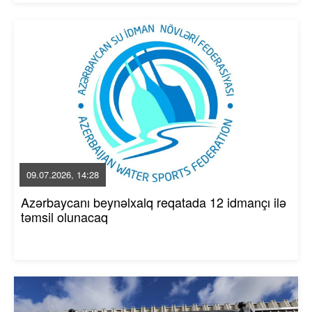
09.07.2026, 14:28
Azərbaycanı beynəlxalq reqatada 12 idmançı ilə
təmsil olunacaq