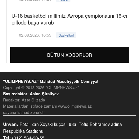
U-18 basketbol millimiz Avropa çempionatını 16-cı
pillədə başa vurub
02.08.2026, 16:55
Basketbol
BÜTÜN XƏBƏRLƏR
"OLIMPNEWS.AZ" Məhdud Məsuliyyətli Cəmiyyət
Copyright © 2013-2026 "OLIMPNEWS.az"
Baş redaktor: Aslan Şirəliyev
Redaktor: Azər Əlizadə
Materiallardan istifadə zamanı www.olimpnews.az
saytına istinad zəruridir
Ünvan:
Fətəli xan Xoyski küçəsi, 98a. Tofiq Bəhramov adına
Respublika Stadionu
Tel:
(012) 564-90-55