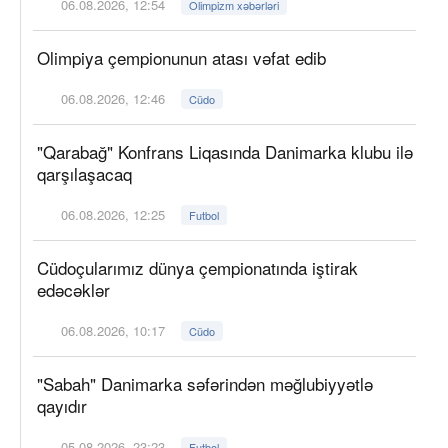
06.08.2026, 12:54
Olimpizm xəbərləri
Olimpiya çempionunun atası vəfat edib
06.08.2026, 12:46
Cüdo
"Qarabağ" Konfrans Liqasında Danimarka klubu ilə
qarşılaşacaq
06.08.2026, 12:25
Futbol
Cüdoçularımız dünya çempionatında iştirak
edəcəklər
06.08.2026, 10:17
Cüdo
"Sabah" Danimarka səfərindən məğlubiyyətlə
qayıdır
05.08.2026, 23:23
Futbol