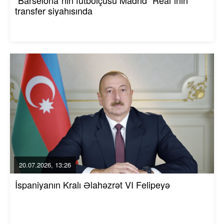
transfer siyahısında
20.07.2026, 13:26
İspaniyanın Kralı Əlahəzrət VI Felipeyə