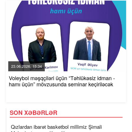
23.06.2026, 15:34
Voleybol məşqçiləri üçün “Təhlükəsiz idman -
hamı üçün” mövzusunda seminar keçiriləcək
SON XƏBƏRLƏR
Qızlardan ibarət basketbol millimiz Şimali