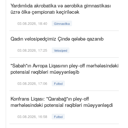
Yardımlıda akrobatika və aerobika gimnastikası
üzrə ölkə çempionatı keçiriləcək
03.08.2026, 18:40
Gimnastika
Qadın velosipedçimiz Çində qələbə qazanıb
03.08.2026, 17:25
Velosiped
"Sabah"ın Avropa Liqasının pley-off mərhələsindəki
potensial rəqibləri müəyyənləşib
03.08.2026, 17:06
Futbol
Konfrans Liqası: "Qarabağ"ın pley-off
mərhələsindəki potensial rəqibləri müəyyənləşdi
03.08.2026, 16:58
Futbol