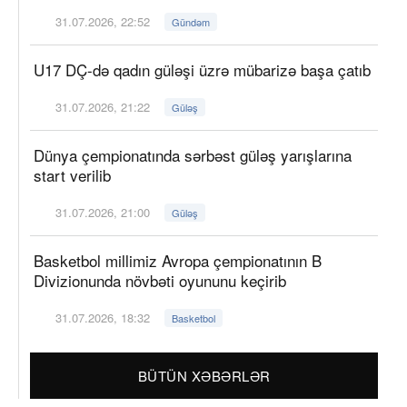
31.07.2026, 22:52
Gündəm
U17 DÇ-də qadın güləşi üzrə mübarizə başa çatıb
31.07.2026, 21:22
Güləş
Dünya çempionatında sərbəst güləş yarışlarına
start verilib
31.07.2026, 21:00
Güləş
Basketbol millimiz Avropa çempionatının B
Divizionunda növbəti oyununu keçirib
31.07.2026, 18:32
Basketbol
BÜTÜN XƏBƏRLƏR