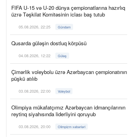
FIFA U-15 və U-20 dünya çempionatlarına hazırlıq
üzrə Təşkilat Komitəsinin iclası baş tutub
05.08.2026, 22:25
Gündəm
Qusarda güləşin dostluq körpüsü
04.08.2026, 12:22
Güləş
Çimərlik voleybolu üzrə Azərbaycan çempionatının
püşkü atılıb
03.08.2026, 22:00
Voleybol
Olimpiya mükafatçımız Azərbaycan idmançılarının
reytinq siyahısında liderliyini qoruyub
03.08.2026, 20:00
Olimpizm xəbərləri