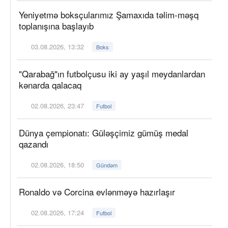
Yeniyetmə boksçularımız Şamaxıda təlim-məşq
toplanışına başlayıb
03.08.2026, 13:32
Boks
"Qarabağ"ın futbolçusu iki ay yaşıl meydanlardan
kənarda qalacaq
02.08.2026, 23:47
Futbol
Dünya çempionatı: Güləşçimiz gümüş medal
qazandı
02.08.2026, 18:50
Gündəm
Ronaldo və Corcina evlənməyə hazırlaşır
02.08.2026, 17:24
Futbol