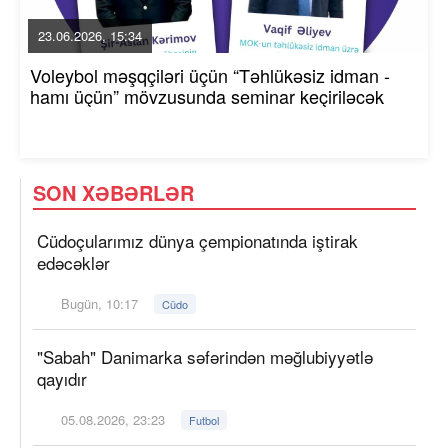
23.06.2026, 15:34
Voleybol məşqçiləri üçün “Təhlükəsiz idman -
hamı üçün” mövzusunda seminar keçiriləcək
SON XƏBƏRLƏR
Cüdoçularımız dünya çempionatında iştirak
edəcəklər
Bugün, 10:17
Cüdo
"Sabah" Danimarka səfərindən məğlubiyyətlə
qayıdır
05.08.2026, 23:23
Futbol