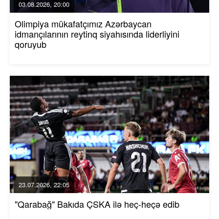
03.08.2026, 20:00
Olimpiya mükafatçımız Azərbaycan
idmançılarının reytinq siyahısında liderliyini
qoruyub
23.07.2026, 22:05
"Qarabağ" Bakıda ÇSKA ilə heç-heçə edib