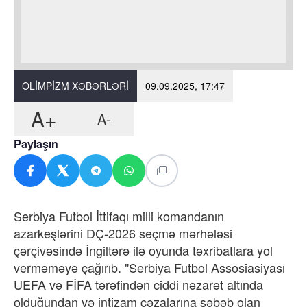
OLIMPIZM XƏBƏRLƏRI
09.09.2025, 17:47
A+
A-
Paylaşın
Serbiya Futbol İttifaqı milli komandanın
azarkeşlərini DÇ-2026 seçmə mərhələsi
çərçivəsində İngiltərə ilə oyunda təxribatlara yol
verməməyə çağırıb. "Serbiya Futbol Assosiasiyası
UEFA və FİFA tərəfindən ciddi nəzarət altında
olduğundan və intizam cəzalarına səbəb olan