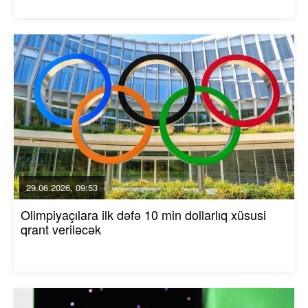
29.06.2026, 09:53
Olimpiyaçılara ilk dəfə 10 min dollarlıq xüsusi
qrant veriləcək