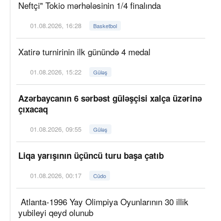
Neftçi" Tokio mərhələsinin 1/4 finalında
01.08.2026, 16:28
Basketbol
Xatirə turnirinin ilk günündə 4 medal
01.08.2026, 15:22
Güləş
Azərbaycanın 6 sərbəst güləşçisi xalça üzərinə
çıxacaq
01.08.2026, 09:55
Güləş
Liqa yarışının üçüncü turu başa çatıb
01.08.2026, 00:17
Cüdo
Atlanta-1996 Yay Olimpiya Oyunlarının 30 illik
yubileyi qeyd olunub