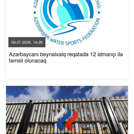
09.07.2026, 14:28
Azərbaycanı beynəlxalq reqatada 12 idmançı ilə
təmsil olunacaq