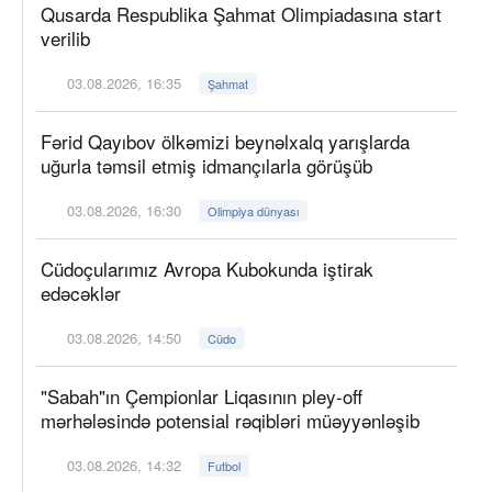
Qusarda Respublika Şahmat Olimpiadasına start
verilib
03.08.2026, 16:35
Şahmat
Fərid Qayıbov ölkəmizi beynəlxalq yarışlarda
uğurla təmsil etmiş idmançılarla görüşüb
03.08.2026, 16:30
Olimpiya dünyası
Cüdoçularımız Avropa Kubokunda iştirak
edəcəklər
03.08.2026, 14:50
Cüdo
"Sabah"ın Çempionlar Liqasının pley-off
mərhələsində potensial rəqibləri müəyyənləşib
03.08.2026, 14:32
Futbol