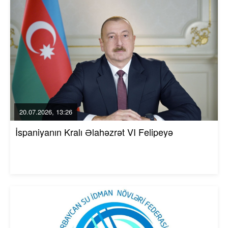
20.07.2026, 13:26
İspaniyanın Kralı Əlahəzrət VI Felipeyə