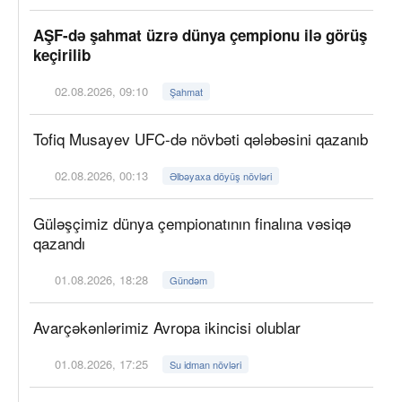
AŞF-də şahmat üzrə dünya çempionu ilə görüş
keçirilib
02.08.2026, 09:10
Şahmat
Tofiq Musayev UFC-də növbəti qələbəsini qazanıb
02.08.2026, 00:13
Əlbəyaxa döyüş növləri
Güləşçimiz dünya çempionatının finalına vəsiqə
qazandı
01.08.2026, 18:28
Gündəm
Avarçəkənlərimiz Avropa ikincisi olublar
01.08.2026, 17:25
Su idman növləri