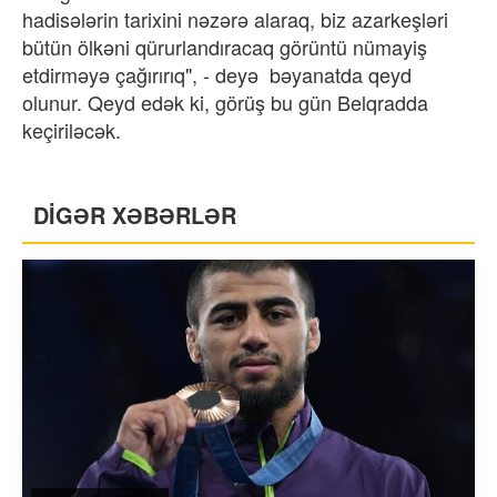
hadisələrin tarixini nəzərə alaraq, biz azarkeşləri
bütün ölkəni qürurlandıracaq görüntü nümayiş
etdirməyə çağırırıq", - deyə bəyanatda qeyd
olunur. Qeyd edək ki, görüş bu gün Belqradda
keçiriləcək.
DİGƏR XƏBƏRLƏR