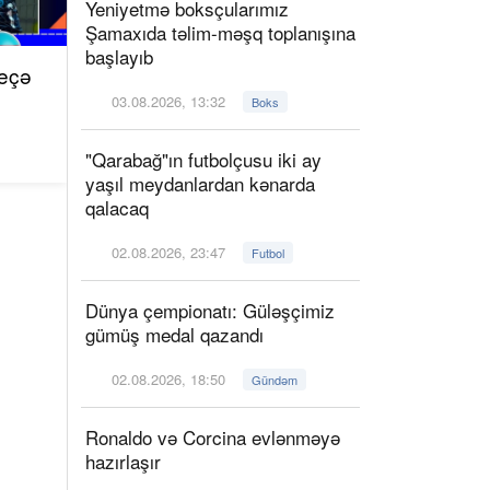
Yeniyetmə boksçularımız
Şamaxıda təlim-məşq toplanışına
başlayıb
veçə
03.08.2026, 13:32
Boks
"Qarabağ"ın futbolçusu iki ay
yaşıl meydanlardan kənarda
qalacaq
02.08.2026, 23:47
Futbol
Dünya çempionatı: Güləşçimiz
gümüş medal qazandı
02.08.2026, 18:50
Gündəm
Ronaldo və Corcina evlənməyə
hazırlaşır