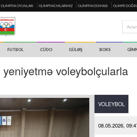
OLIMPIYA OYUNLARI
OLIMPIYACHILARIMIZ
OLIMPIYA DÜNYASI
OLIMPE DOĞR
FUTBOL
CÜDO
GÜLƏŞ
BOKS
GIM
 yeniyetmə voleybolçularla
VOLEYBOL
08.05.2026, 09:4