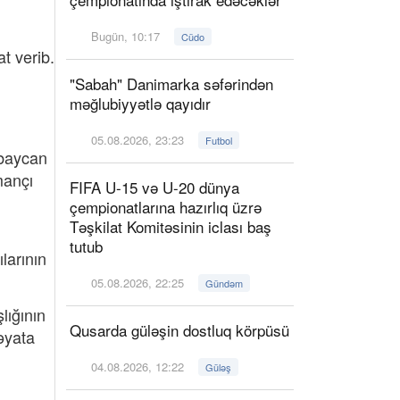
Bugün, 10:17
Cüdo
t verib.
"Sabah" Danimarka səfərindən
məğlubiyyətlə qayıdır
05.08.2026, 23:23
Futbol
rbaycan
mançı
FIFA U-15 və U-20 dünya
çempionatlarına hazırlıq üzrə
Təşkilat Komitəsinin iclası baş
tutub
larının
05.08.2026, 22:25
Gündəm
lığının
Qusarda güləşin dostluq körpüsü
həyata
04.08.2026, 12:22
Güləş