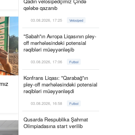
Qadın velosipedçimiz Çində
qələbə qazanıb
03.08.2026, 17:25
Velosiped
"Sabah"ın Avropa Liqasının pley-
off mərhələsindəki potensial
rəqibləri müəyyənləşib
03.08.2026, 17:06
Futbol
Konfrans Liqası: "Qarabağ"ın
ımız
pley-off mərhələsindəki potensial
rəqibləri müəyyənləşdi
03.08.2026, 16:58
Futbol
Qusarda Respublika Şahmat
Olimpiadasına start verilib