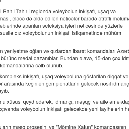
r.
i Rahil Tahirli regionda voleybolun inkişafı, uşaq və
sı, eləcə də əldə edilən nəticələr barədə ətraflı məluma
təblərində aparılan seleksiya işləri nəticəsində yüzlərlə
üsusilə qız voleybolunun inkişafı istiqamətində mühüm
nın yeniyetmə oğlan və qızlardan ibarət komandaları Azə
 4 bürünc medal qazanıblar. Bundan əlavə, 15-dən çox id
i komandalarına cəlb olunub.
kompleks inkişafı, uşaq voleyboluna göstərilən diqqət və
r arasında keçirilən çempionatların gələcək nəsil idmançı
yıb.
lunu xüsusi qeyd edərək, idmançı, məşqçi və ailə əməkdaş
 Naxçıvanda voleybolun inkişafı gələcəkdə yeni layihələrin 
uların məşq prosesini və "Möminə Xatun" komandasının