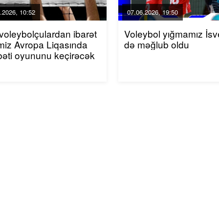
.2026, 10:52
07.06.2026, 19:50
 voleybolçulardan ibarət
Voleybol yığmamız İs
imiz Avropa Liqasında
də məğlub oldu
bəti oyununu keçirəcək