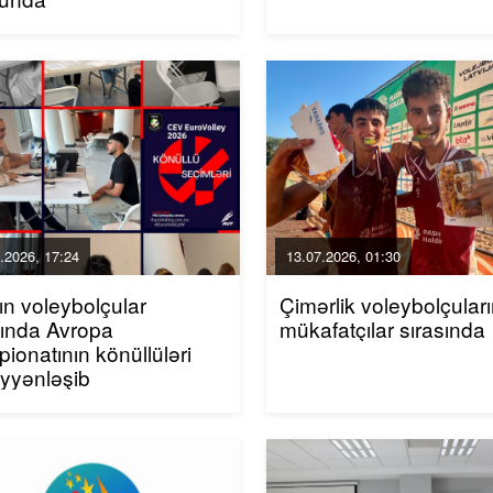
.2026, 17:24
13.07.2026, 01:30
n voleybolçular
Çimərlik voleybolçular
ında Avropa
mükafatçılar sırasında
ionatının könüllüləri
yyənləşib