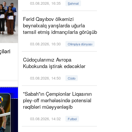
03.08.2026, 16:35
Şahmat
Fərid Qayıbov ölkəmizi
beynəlxalq yarışlarda uğurla
təmsil etmiş idmançılarla görüşüb
03.08.2026, 16:30
Olimpiya dünyası
ləri
Cüdoçularımız Avropa
Kubokunda iştirak edəcəklər
03.08.2026, 14:50
Cüdo
"Sabah"ın Çempionlar Liqasının
pley-off mərhələsində potensial
rəqibləri müəyyənləşib
03.08.2026, 14:32
Futbol