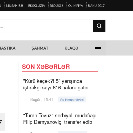
U
MÜSAHIBƏ
EKSKLÜZIV
RIO 2016
OLIMPIYA
BAKU 2017
NASTIKA
ŞAHMAT
ƏLAQƏ
SON XƏBƏRLƏR
"Kürü keçək?! 5" yarışında
iştirakçı sayı 616 nəfərə çatdı
Bugün, 15:41
Su idman növləri
"Turan Tovuz" serbiyalı müdafiəçi
7
Filip Damyanoviçi transfer edib