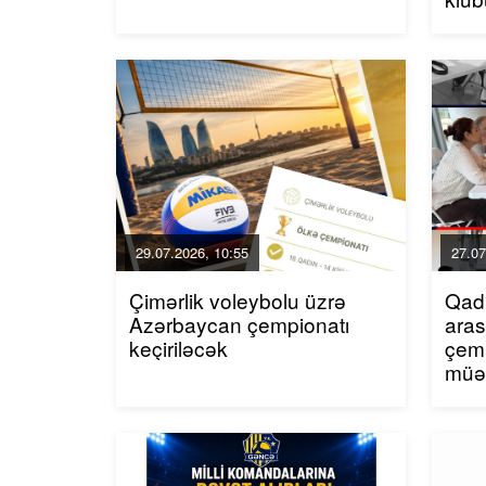
29.07.2026, 10:55
27.07
Çimərlik voleybolu üzrə
Qadı
Azərbaycan çempionatı
aras
keçiriləcək
çemp
müə