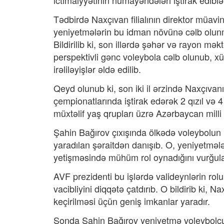
ictimaiyyətinin nümayəndələri iştirak ediblə
Tədbirdə Naxçıvan filialının direktor müavin
yeniyetmələrin bu idman növünə cəlb olunma
Bildirilib ki, son illərdə şəhər və rayon mək
perspektivli gənc voleybola cəlb olunub, x
irəliləyişlər əldə edilib.
Qeyd olunub ki, son iki il ərzində Naxçıva
çempionatlarında iştirak edərək 2 qızıl və
müxtəlif yaş qrupları üzrə Azərbaycan mill
Şahin Bağırov çıxışında ölkədə voleybolun 
yaradılan şəraitdən danışıb. O, yeniyetmələ
yetişməsində mühüm rol oynadığını vurğula
AVF prezidenti bu işlərdə valideynlərin ro
vacibliyini diqqətə çatdırıb. O bildirib ki,
keçirilməsi üçün geniş imkanlar yaradır.
Sonda Şahin Bağırov yeniyetmə voleybolç