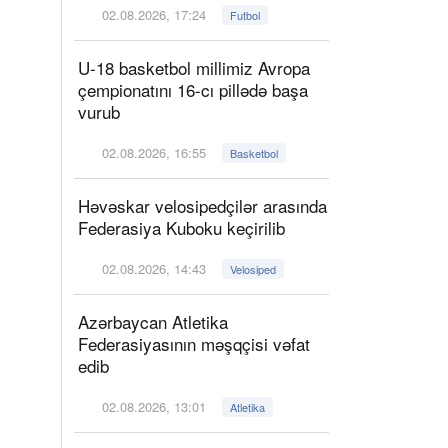
02.08.2026, 17:24
Futbol
U-18 basketbol millimiz Avropa
çempionatını 16-cı pillədə başa
vurub
02.08.2026, 16:55
Basketbol
Həvəskar velosipedçilər arasında
Federasiya Kuboku keçirilib
02.08.2026, 14:43
Velosiped
Azərbaycan Atletika
Federasiyasının məşqçisi vəfat
edib
02.08.2026, 13:01
Atletika