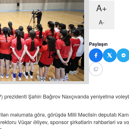
A+
A-
Paylaşın
) prezidenti Şahin Bağırov Naxçıvanda yeniyetmə voleyb
ilən məlumata görə, görüşdə Milli Məclisin deputatı Kam
irektoru Vüqar Əliyev, sponsor şirkətlərin rəhbərləri və v