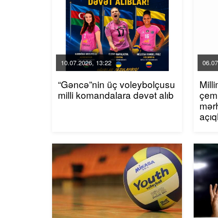
10.07.2026, 13:22
06.07
“Gəncə”nin üç voleybolçusu
Mill
milli komandalara dəvət alıb
çem
mərh
açıq