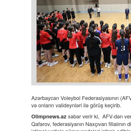
Azərbaycan Voleybol Federasiyasının (AFV
və onların valideynləri ilə görüş keçirib.
xəbər verir ki,
AFV-dən ver
Olimpnews.az
Qafarov, federasiyanın Naxçıvan filialının d