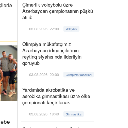
Çimərlik voleybolu üzrə
ilərlə
Azərbaycan çempionatının püşkü
atılıb
03.08.2026, 22:00
Voleybol
Olimpiya mükafatçımız
Azərbaycan idmançılarının
reytinq siyahısında liderliyini
qoruyub
03.08.2026, 20:00
Olimpizm xəbərləri
Yardımlıda akrobatika və
aerobika gimnastikası üzrə ölkə
çempionatı keçiriləcək
03.08.2026, 18:40
Gimnastika
ləbə