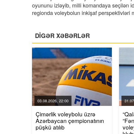
oyununu izləyib, milli komandaya seçilən 
regionda voleybolun inkişaf perspektivləri
DİGƏR XƏBƏRLƏR
03.08.2026, 22:00
31.07
Çimərlik voleybolu üzrə
“Qal
Azərbaycan çempionatının
“Fən
püşkü atılıb
vol
klu