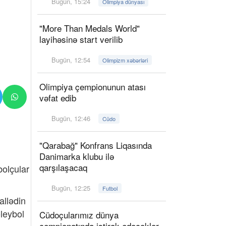
Bugün, 15:24
Olimpiya dünyası
"More Than Medals World"
layihəsinə start verilib
Bugün, 12:54
Olimpizm xəbərləri
Olimpiya çempionunun atası
vəfat edib
Bugün, 12:46
Cüdo
"Qarabağ" Konfrans Liqasında
Danimarka klubu ilə
qarşılaşacaq
olçular
Bugün, 12:25
Futbol
allədin
oleybol
Cüdoçularımız dünya
çempionatında iştirak edəcəklər