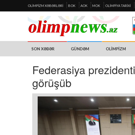
OLIMPIZM XƏBƏRLƏRI
BOK
AOK
MOK
OLIMPIYA TARIXI
SON XƏBƏR
GÜNDƏM
OLIMPIZM
Federasiya prezidenti
görüşüb