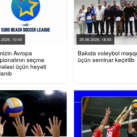
.2026, 10:40
25.06.2026, 18:55
imizin Avropa
Bakıda voleybol məşqçi
pionatının seçmə
üçün seminar keçirilib
ələsi üçün heyəti
lanıb