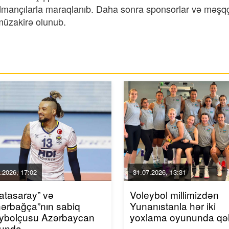
idmançılarla maraqlanıb. Daha sonra sponsorlar və məşqç
 müzakirə olunub.
.2026, 17:02
31.07.2026, 13:31
atasaray” və
Voleybol millimizdən
ərbağça”nın sabiq
Yunanıstanla hər iki
eybolçusu Azərbaycan
yoxlama oyununda qə
bunda