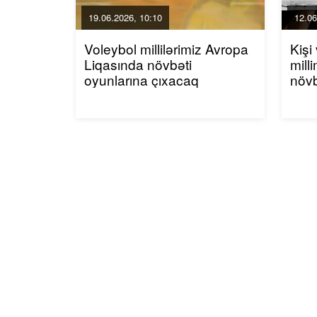
19.06.2026, 10:10
12.06
Voleybol millilərimiz Avropa
Kişi
Liqasında növbəti
mill
oyunlarına çıxacaq
növ