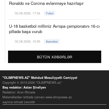
Ronaldo və Corcina evlənməyə hazırlaşır
02.08.2026, 17:24
Futbol
U-18 basketbol millimiz Avropa çempionatını 16-cı
pillədə başa vurub
02.08.2026, 16:55
Basketbol
BÜTÜN XƏBƏRLƏR
"OLIMPNEWS.AZ" Məhdud Məsuliyyətli Cəmiyyət
Copyright © 2013-2026 "OLIMPNEWS.az"
Baş redaktor: Aslan Şirəliyev
Redaktor: Azər Əlizadə
Materiallardan istifadə zamanı www.olimpnews.az
saytına istinad zəruridir