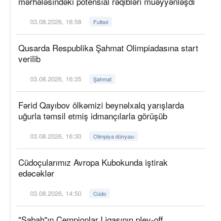
mərhələsindəki potensial rəqibləri müəyyənləşdi
03.08.2026, 16:58
Futbol
Qusarda Respublika Şahmat Olimpiadasına start
verilib
03.08.2026, 16:35
Şahmat
Fərid Qayıbov ölkəmizi beynəlxalq yarışlarda
uğurla təmsil etmiş idmançılarla görüşüb
03.08.2026, 16:30
Olimpiya dünyası
Cüdoçularımız Avropa Kubokunda iştirak
edəcəklər
03.08.2026, 14:50
Cüdo
"Sabah"ın Çempionlar Liqasının pley-off