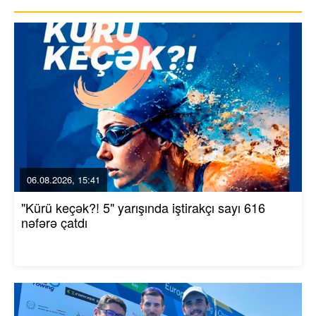
06.08.2026, 15:41
"Kürü keçək?! 5" yarışında iştirakçı sayı 616
nəfərə çatdı