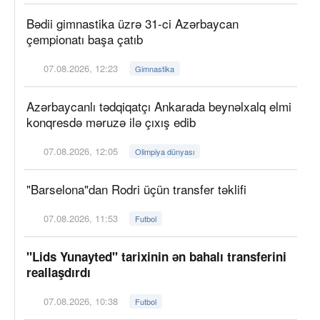
Bədii gimnastika üzrə 31-ci Azərbaycan
çempionatı başa çatıb
07.08.2026, 12:23
Gimnastika
Azərbaycanlı tədqiqatçı Ankarada beynəlxalq elmi
konqresdə məruzə ilə çıxış edib
07.08.2026, 12:05
Olimpiya dünyası
"Barselona"dan Rodri üçün transfer təklifi
07.08.2026, 11:53
Futbol
"Lids Yunayted" tarixinin ən bahalı transferini
reallaşdırdı
07.08.2026, 10:38
Futbol