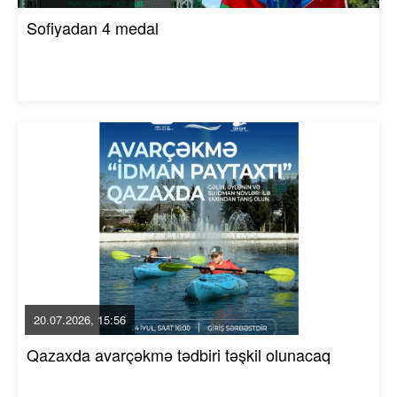
Sofiyadan 4 medal
20.07.2026, 15:56
Qazaxda avarçəkmə tədbiri təşkil olunacaq