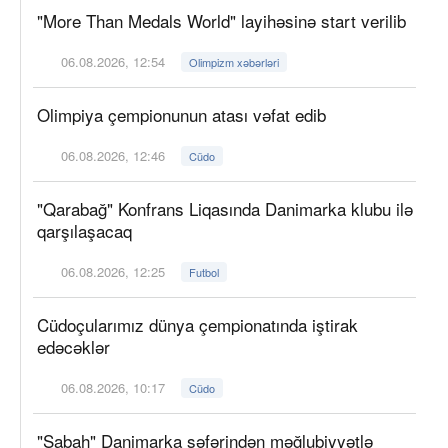
"More Than Medals World" layihəsinə start verilib
06.08.2026, 12:54
Olimpizm xəbərləri
Olimpiya çempionunun atası vəfat edib
06.08.2026, 12:46
Cüdo
"Qarabağ" Konfrans Liqasında Danimarka klubu ilə
qarşılaşacaq
06.08.2026, 12:25
Futbol
Cüdoçularımız dünya çempionatında iştirak
edəcəklər
06.08.2026, 10:17
Cüdo
"Sabah" Danimarka səfərindən məğlubiyyətlə