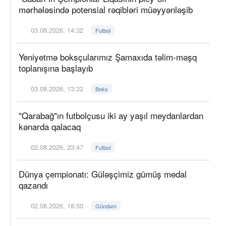
mərhələsində potensial rəqibləri müəyyənləşib
03.08.2026, 14:32
Futbol
Yeniyetmə boksçularımız Şamaxıda təlim-məşq
toplanışına başlayıb
03.08.2026, 13:32
Boks
"Qarabağ"ın futbolçusu iki ay yaşıl meydanlardan
kənarda qalacaq
02.08.2026, 23:47
Futbol
Dünya çempionatı: Güləşçimiz gümüş medal
qazandı
02.08.2026, 18:50
Gündəm