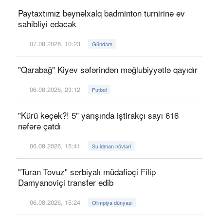
Paytaxtımız beynəlxalq badminton turnirinə ev
sahibliyi edəcək
07.08.2026, 10:23
Gündəm
"Qarabağ" Kiyev səfərindən məğlubiyyətlə qayıdır
06.08.2026, 23:12
Futbol
"Kürü keçək?! 5" yarışında iştirakçı sayı 616
nəfərə çatdı
06.08.2026, 15:41
Su idman növləri
"Turan Tovuz" serbiyalı müdafiəçi Filip
Damyanoviçi transfer edib
06.08.2026, 15:24
Olimpiya dünyası