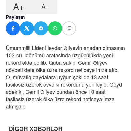
A+
A-
Paylaşın
Ümummilli Lider Heydər Əliyevin anadan olmasının
103-cü ildönümü ərəfəsində üzgüçülükdə yeni
rekord əldə edilib. Quba sakini Cəmil Əliyev
növbəti dəfə ölkə üzrə rekord nəticəyə imza atıb.
O, müvafiq qaydalara uyğun şəkildə 13 saat
fasiləsiz üzərək əvvəlki rekordunu yeniləyib. Qeyd
edək ki, Cəmil Əliyev bundan öncə 10 saat
fasiləsiz üzərək ölkə üzrə rekord nəticəyə imza
atmışdır.
DİGƏR XƏBƏRLƏR