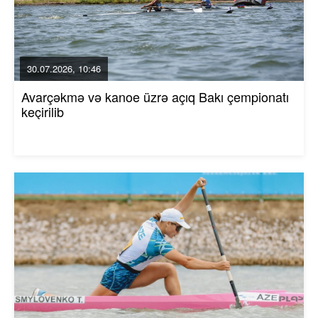
30.07.2026, 10:46
Avarçəkmə və kanoe üzrə açıq Bakı çempionatı
keçirilib