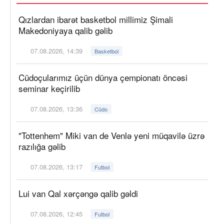
Qızlardan ibarət basketbol millimiz Şimali
Makedoniyaya qalib gəlib
07.08.2026, 14:39
Basketbol
Cüdoçularımız üçün dünya çempionatı öncəsi
seminar keçirilib
07.08.2026, 13:36
Cüdo
"Tottenhem" Miki van de Venlə yeni müqavilə üzrə
razılığa gəlib
07.08.2026, 13:17
Futbol
Lui van Qal xərçəngə qalib gəldi
07.08.2026, 12:45
Futbol