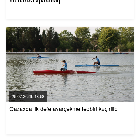
mübarizə aparacaq
25.07.2026, 18:58
Qazaxda ilk dəfə avarçəkmə tədbiri keçirilib