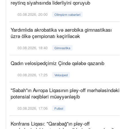
reytinq siyahısında liderliyini qoruyub
03.08.2026, 20:00
Olimpizm xəbərləri
Yardımlıda akrobatika və aerobika gimnastikası
üzrə ölkə çempionatı keçiriləcək
03.08.2026, 18:40
Gimnastika
Qadın velosipedçimiz Çində qələbə qazanıb
03.08.2026, 17:25
Velosiped
"Sabah"ın Avropa Liqasının pley-off mərhələsindəki
potensial rəqibləri müəyyənləşib
03.08.2026, 17:06
Futbol
Konfrans Liqası: "Qarabağ"ın pley-off