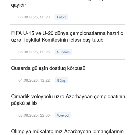
qayıdır
05.08.2026, 23:23
Futbol
FIFA U-15 və U-20 dünya çempionatlarına hazırlıq
üzrə Təşkilat Komitəsinin iclası baş tutub
05.08.2026, 22:25
Gündəm
Qusarda güləşin dostluq körpüsü
04.08.2026, 12:22
Güləş
Çimərlik voleybolu üzrə Azərbaycan çempionatının
püşkü atılıb
03.08.2026, 22:00
Voleybol
Olimpiya mükafatçımız Azərbaycan idmançılarının