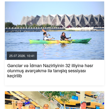
25.07.2026, 10:41
Gənclər və İdman Nazirliyinin 32 illiyinə həsr
olunmuş avarçəkmə ilə tanışlıq sessiyası
keçirilib