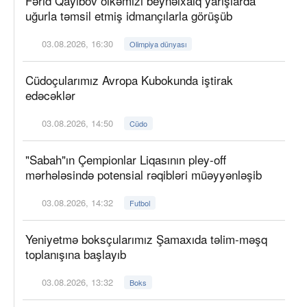
Fərid Qayıbov ölkəmizi beynəlxalq yarışlarda
uğurla təmsil etmiş idmançılarla görüşüb
03.08.2026, 16:30
Olimpiya dünyası
Cüdoçularımız Avropa Kubokunda iştirak
edəcəklər
03.08.2026, 14:50
Cüdo
"Sabah"ın Çempionlar Liqasının pley-off
mərhələsində potensial rəqibləri müəyyənləşib
03.08.2026, 14:32
Futbol
Yeniyetmə boksçularımız Şamaxıda təlim-məşq
toplanışına başlayıb
03.08.2026, 13:32
Boks