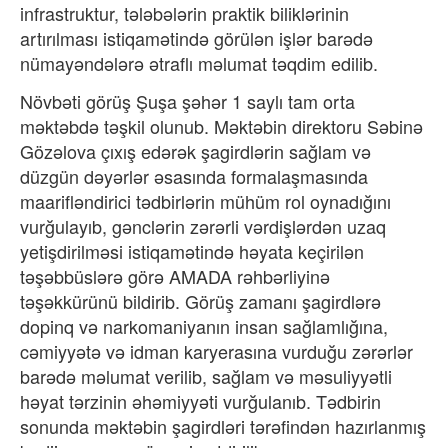
infrastruktur, tələbələrin praktik biliklərinin
artırılması istiqamətində görülən işlər barədə
nümayəndələrə ətraflı məlumat təqdim edilib.
Növbəti görüş Şuşa şəhər 1 saylı tam orta
məktəbdə təşkil olunub. Məktəbin direktoru Səbinə
Gözəlova çıxış edərək şagirdlərin sağlam və
düzgün dəyərlər əsasında formalaşmasında
maarifləndirici tədbirlərin mühüm rol oynadığını
vurğulayıb, gənclərin zərərli vərdişlərdən uzaq
yetişdirilməsi istiqamətində həyata keçirilən
təşəbbüslərə görə AMADA rəhbərliyinə
təşəkkürünü bildirib. Görüş zamanı şagirdlərə
dopinq və narkomaniyanın insan sağlamlığına,
cəmiyyətə və idman karyerasına vurduğu zərərlər
barədə məlumat verilib, sağlam və məsuliyyətli
həyat tərzinin əhəmiyyəti vurğulanıb. Tədbirin
sonunda məktəbin şagirdləri tərəfindən hazırlanmış