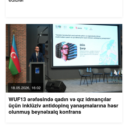
18.05.2026, 16:02
WUF13 ərəfəsində qadın və qız idmançılar
üçün inklüziv antidopinq yanaşmalarına həsr
olunmuş beynəlxalq konfrans