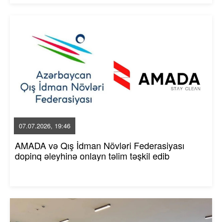
07.07.2026, 19:46
AMADA və Qış İdman Növləri Federasiyası
dopinq əleyhinə onlayn təlim təşkil edib