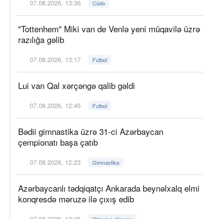
07.08.2026, 13:36
Cüdo
"Tottenhem" Miki van de Venlə yeni müqavilə üzrə
razılığa gəlib
07.08.2026, 13:17
Futbol
Lui van Qal xərçəngə qalib gəldi
07.08.2026, 12:45
Futbol
Bədii gimnastika üzrə 31-ci Azərbaycan
çempionatı başa çatıb
07.08.2026, 12:23
Gimnastika
Azərbaycanlı tədqiqatçı Ankarada beynəlxalq elmi
konqresdə məruzə ilə çıxış edib
07.08.2026, 12:05
Olimpiya dünyası