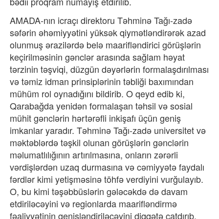
bədii proqram nümayiş etdirilib.
AMADA-nın icraçı direktoru Təhminə Tağı-zadə
səfərin əhəmiyyətini yüksək qiymətləndirərək azad
olunmuş ərazilərdə belə maarifləndirici görüşlərin
keçirilməsinin gənclər arasında sağlam həyat
tərzinin təşviqi, düzgün dəyərlərin formalaşdırılması
və təmiz idman prinsiplərinin təbliği baxımından
mühüm rol oynadığını bildirib. O qeyd edib ki,
Qarabağda yenidən formalaşan təhsil və sosial
mühit gənclərin hərtərəfli inkişafı üçün geniş
imkanlar yaradır. Təhminə Tağı-zadə universitet və
məktəblərdə təşkil olunan görüşlərin gənclərin
məlumatlılığının artırılmasına, onların zərərli
vərdişlərdən uzaq durmasına və cəmiyyətə faydalı
fərdlər kimi yetişməsinə töhfə verdiyini vurğulayıb.
O, bu kimi təşəbbüslərin gələcəkdə də davam
etdiriləcəyini və regionlarda maarifləndirmə
fəaliyyətinin genişləndiriləcəyini diqqətə çatdırıb.