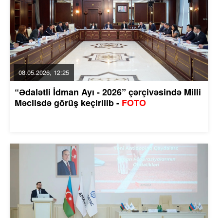
08.05.2026, 12:25
“Ədalətli İdman Ayı - 2026” çərçivəsində Milli
Məclisdə görüş keçirilib -
FOTO