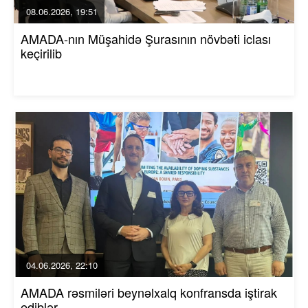
08.06.2026, 19:51
AMADA-nın Müşahidə Şurasının növbəti iclası
keçirilib
04.06.2026, 22:10
AMADA rəsmiləri beynəlxalq konfransda iştirak
ediblər