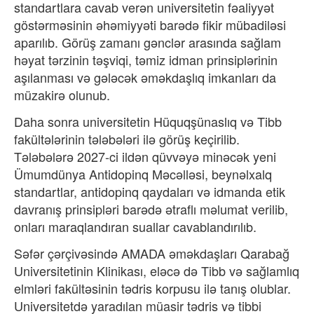
standartlara cavab verən universitetin fəaliyyət
göstərməsinin əhəmiyyəti barədə fikir mübadiləsi
aparılıb. Görüş zamanı gənclər arasında sağlam
həyat tərzinin təşviqi, təmiz idman prinsiplərinin
aşılanması və gələcək əməkdaşlıq imkanları da
müzakirə olunub.
Daha sonra universitetin Hüquqşünaslıq və Tibb
fakültələrinin tələbələri ilə görüş keçirilib.
Tələbələrə 2027-ci ildən qüvvəyə minəcək yeni
Ümumdünya Antidopinq Məcəlləsi, beynəlxalq
standartlar, antidopinq qaydaları və idmanda etik
davranış prinsipləri barədə ətraflı məlumat verilib,
onları maraqlandıran suallar cavablandırılıb.
Səfər çərçivəsində AMADA əməkdaşları Qarabağ
Universitetinin Klinikası, eləcə də Tibb və sağlamlıq
elmləri fakültəsinin tədris korpusu ilə tanış olublar.
Universitetdə yaradılan müasir tədris və tibbi