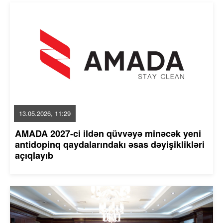
13.05.2026, 11:29
AMADA 2027-ci ildən qüvvəyə minəcək yeni
antidopinq qaydalarındakı əsas dəyişiklikləri
açıqlayıb