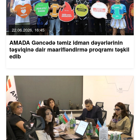
22.06.2026, 16:45
AMADA Gəncədə təmiz idman dəyərlərinin
təşviqinə dair maarifləndirmə proqramı təşkil
edib