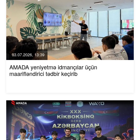
03.07.2026, 13:39
AMADA yeniyetmə idmançılar üçün
maarifləndirici tədbir keçirib