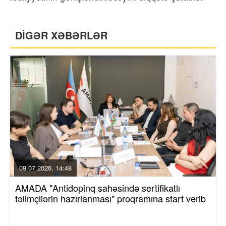
DİGƏR XƏBƏRLƏR
09.07.2026, 14:48
AMADA "Antidopinq sahəsində sertifikatlı
təlimçilərin hazırlanması" proqramına start verib