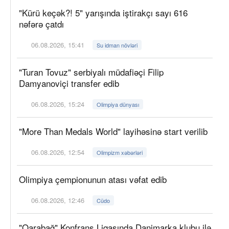
"Kürü keçək?! 5" yarışında iştirakçı sayı 616
nəfərə çatdı
06.08.2026, 15:41
Su idman növləri
"Turan Tovuz" serbiyalı müdafiəçi Filip
Damyanoviçi transfer edib
06.08.2026, 15:24
Olimpiya dünyası
"More Than Medals World" layihəsinə start verilib
06.08.2026, 12:54
Olimpizm xəbərləri
Olimpiya çempionunun atası vəfat edib
06.08.2026, 12:46
Cüdo
"Qarabağ" Konfrans Liqasında Danimarka klubu ilə