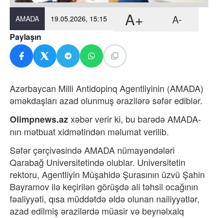
A+
A-
AMADA
19.05.2026, 15:15
Paylaşın
Azərbaycan Milli Antidopinq Agentliyinin (AMADA)
əməkdaşları azad olunmuş ərazilərə səfər ediblər.
xəbər verir ki,
bu barədə
AMADA-
Olimpnews.az
nın mətbuat xidmətindən
məlumat verilib.
Səfər çərçivəsində AMADA nümayəndələri
Qarabağ Universitetində olublar. Universitetin
rektoru, Agentliyin Müşahidə Şurasının üzvü Şahin
Bayramov ilə keçirilən görüşdə ali təhsil ocağının
fəaliyyəti, qısa müddətdə əldə olunan nailiyyətlər,
azad edilmiş ərazilərdə müasir və beynəlxalq