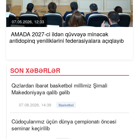
07.05.2026, 12:33
AMADA 2027-ci ildən qüvvəyə minəcək
antidopinq yeniliklərini federasiyalara açıqlayıb
SON XƏBƏRLƏR
Qızlardan ibarət basketbol millimiz Şimali
Makedoniyaya qalib gəlib
07.08.2026, 14:39
Basketbol
Cüdoçularımız üçün dünya çempionatı öncəsi
seminar keçirilib