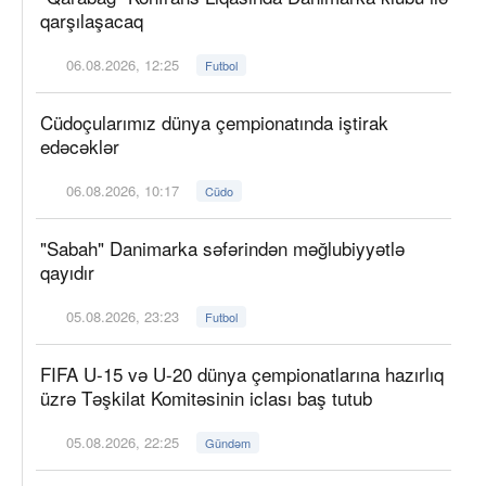
qarşılaşacaq
06.08.2026, 12:25
Futbol
Cüdoçularımız dünya çempionatında iştirak
edəcəklər
06.08.2026, 10:17
Cüdo
"Sabah" Danimarka səfərindən məğlubiyyətlə
qayıdır
05.08.2026, 23:23
Futbol
FIFA U-15 və U-20 dünya çempionatlarına hazırlıq
üzrə Təşkilat Komitəsinin iclası baş tutub
05.08.2026, 22:25
Gündəm