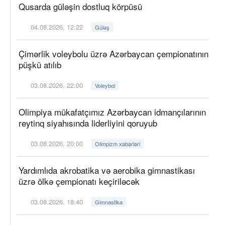
Qusarda güləşin dostluq körpüsü
04.08.2026, 12:22
Güləş
Çimərlik voleybolu üzrə Azərbaycan çempionatının
püşkü atılıb
03.08.2026, 22:00
Voleybol
Olimpiya mükafatçımız Azərbaycan idmançılarının
reytinq siyahısında liderliyini qoruyub
03.08.2026, 20:00
Olimpizm xəbərləri
Yardımlıda akrobatika və aerobika gimnastikası
üzrə ölkə çempionatı keçiriləcək
03.08.2026, 18:40
Gimnastika