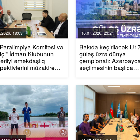
.2026, 18:03
16.07.2026, 23:24
i Paralimpiya Komitəsi və
Bakıda keçiriləcək U1
tçi" İdman Klubunun
güləş üzrə dünya
ərliyi əməkdaşlıq
çempionatı: Azərbayc
pektivlərini müzakirə
seçilməsinin başlıca
b
səbəbləri