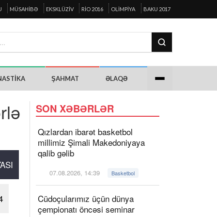
U
MÜSAHIBƏ
EKSKLÜZIV
RIO 2016
OLIMPIYA
BAKU 2017
NASTIKA
ŞAHMAT
ƏLAQƏ
rlə
SON XƏBƏRLƏR
Qızlardan ibarət basketbol
millimiz Şimali Makedoniyaya
qalib gəlib
ASI
07.08.2026, 14:39
Basketbol
4
Cüdoçularımız üçün dünya
çempionatı öncəsi seminar