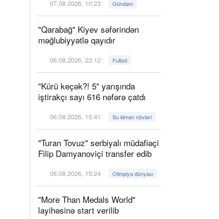
07.08.2026, 10:23
Gündəm
"Qarabağ" Kiyev səfərindən
məğlubiyyətlə qayıdır
06.08.2026, 23:12
Futbol
"Kürü keçək?! 5" yarışında
iştirakçı sayı 616 nəfərə çatdı
06.08.2026, 15:41
Su idman növləri
"Turan Tovuz" serbiyalı müdafiəçi
Filip Damyanoviçi transfer edib
06.08.2026, 15:24
Olimpiya dünyası
"More Than Medals World"
layihəsinə start verilib