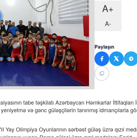
A+
A-
Paylaşın
siyasının tabe təşkilatı Azərbaycan Həmkarlar İttifaqları
a yeniyetmə və gənc güləşçilərin tanınmış idmançılarla g
I Yay Olimpiya Oyunlarının sərbəst güləş üzrə qızıl meda