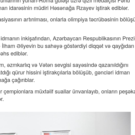
nlarının yunan-Roma güləşi üzrə qızıl medalçısı Fərid
an idarəsinin müdiri Həsənağa Rzayev iştirak ediblər.
yasının artırılması, onlarla olimpiya təcrübəsinin bölüş
 idmanın inkişafından, Azərbaycan Respublikasının Prezi
b İlham Əliyevin bu sahəyə göstərdiyi diqqət və qayğıdan
əhs ediblər.
am, əzmkarlıq və Vətən sevgisi sayəsində qazanıldığını
dığı qürur hissini iştirakçılarla bölüşüb, gəncləri idman
ağa çağırıblar.
 çempionlara müxtəlif suallar ünvanlayıb, onların peşək
r.