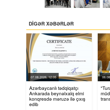
DİGƏR XƏBƏRLƏR
07.08.2026, 12:05
06.08
Azərbaycanlı tədqiqatçı
"Tur
Ankarada beynəlxalq elmi
müda
konqresdə məruzə ilə çıxış
tran
edib