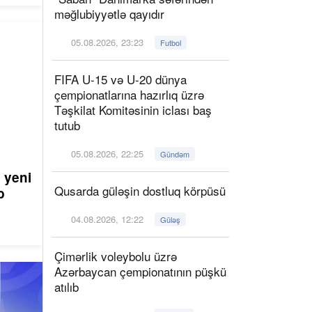
məğlubiyyətlə qayıdır
05.08.2026, 23:23
Futbol
FIFA U-15 və U-20 dünya
çempionatlarına hazırlıq üzrə
Təşkilat Komitəsinin iclası baş
tutub
05.08.2026, 22:25
Gündəm
 yeni
Qusarda güləşin dostluq körpüsü
ib
04.08.2026, 12:22
Güləş
Çimərlik voleybolu üzrə
Azərbaycan çempionatının püşkü
atılıb