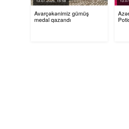
13.07.2026, 15:58
13.07
Avarçəkənimiz gümüş
Azər
medal qazandı
Poti