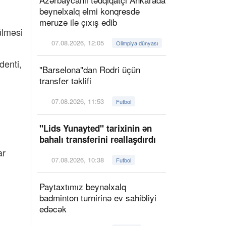
beynəlxalq elmi konqresdə
məruzə ilə çıxış edib
ülməsi
07.08.2026, 12:05
Olimpiya dünyası
denti,
"Barselona"dan Rodri üçün
transfer təklifi
07.08.2026, 11:53
Futbol
"Lids Yunayted" tarixinin ən
bahalı transferini reallaşdırdı
ar
07.08.2026, 10:38
Futbol
Paytaxtımız beynəlxalq
badminton turnirinə ev sahibliyi
edəcək