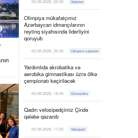
03.08.2026, 22:00
Voleybol
Olimpiya mükafatçımız
Azərbaycan idmançılarının
reytinq siyahısında liderliyini
qoruyub
7
03.08.2026, 20:00
Olimpizm xəbərləri
anın
Yardımlıda akrobatika və
aerobika gimnastikası üzrə ölkə
çempionatı keçiriləcək
03.08.2026, 18:40
Gimnastika
Qadın velosipedçimiz Çində
qələbə qazanıb
03.08.2026, 17:25
Velosiped