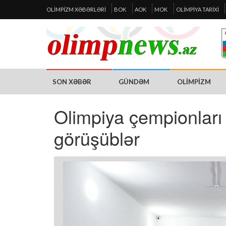
OLIMPIZM XƏBƏRLƏRI
BOK
AOK
MOK
OLIMPIYA TARIXI
SON XƏBƏR
GÜNDƏM
OLIMPIZM
Olimpiya çempionları
görüşüblər