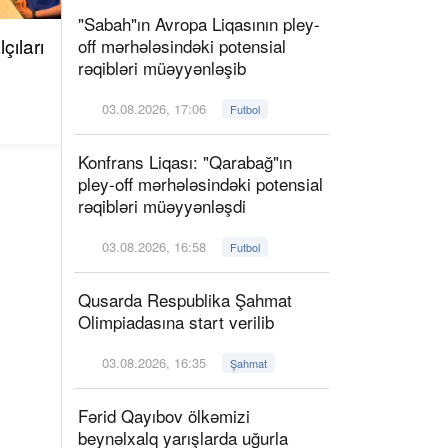
"Sabah"ın Avropa Liqasının pley-
çıları
off mərhələsindəki potensial
rəqibləri müəyyənləşib
03.08.2026, 17:06
Futbol
Konfrans Liqası: "Qarabağ"ın
pley-off mərhələsindəki potensial
rəqibləri müəyyənləşdi
03.08.2026, 16:58
Futbol
Qusarda Respublika Şahmat
Olimpiadasına start verilib
03.08.2026, 16:35
Şahmat
Fərid Qayıbov ölkəmizi
beynəlxalq yarışlarda uğurla