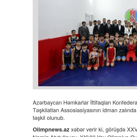
Azərbaycan Həmkarlar İttifaqları Konfedera
Təşkilatları Assosiasiyasının idman zalınd
təşkil olunub.
xəbər verir ki,
görüşdə XXVI
Olimpnews.az