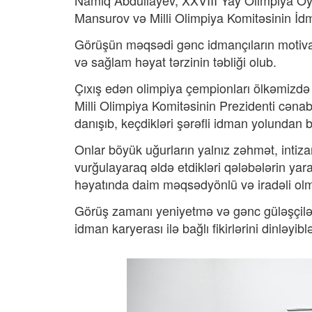
Namiq Abdullayev, XXVIII Yay Olimpiya Oyu
Mansurov və Milli Olimpiya Komitəsinin İdm
Görüşün məqsədi gənc idmançıların motivasi
və sağlam həyat tərzinin təbliği olub.
Çıxış edən olimpiya çempionları ölkəmizdə
Milli Olimpiya Komitəsinin Prezidenti cəna
danışıb, keçdikləri şərəfli idman yolundan b
Onlar böyük uğurların yalnız zəhmət, intiz
vurğulayaraq əldə etdikləri qələbələrin yarat
həyatında daim məqsədyönlü və iradəli olm
Görüş zamanı yeniyetmə və gənc güləşçilər
idman karyerası ilə bağlı fikirlərini dinləyiblə