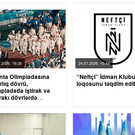
.2026, 16:26
24.07.2026, 15:44
anta Olimpiadasına
“Neftçi” İdman Klubu
rlıq dövrü,
loqosunu təqdim ed
piadada iştirak və
rakı dövrlərdə
andakı nailiyyət