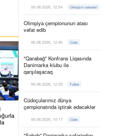
06.08.2026, 12:54
Olimpizm xəbərləri
Olimpiya çempionunun atası
vəfat edib
06.08.2026, 12:46
Cüdo
"Qarabağ" Konfrans Liqasında
Danimarka klubu ilə
qarşılaşacaq
06.08.2026, 12:25
Futbol
Cüdoçularımız dünya
çempionatında iştirak edəcəklər
i
uğurla
06.08.2026, 10:17
Cüdo
la
"Sabah" Danimarka səfərindən