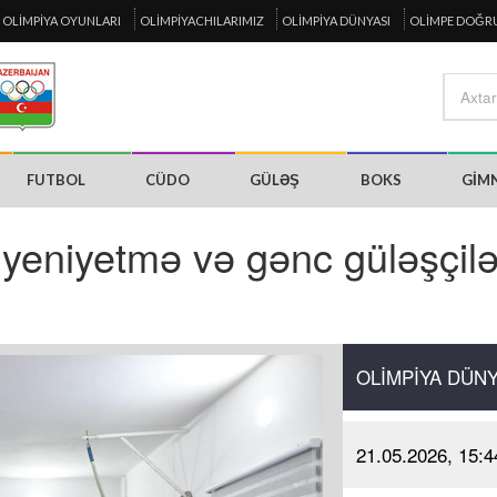
OLIMPIYA OYUNLARI
OLIMPIYACHILARIMIZ
OLIMPIYA DÜNYASI
OLIMPE DOĞR
FUTBOL
CÜDO
GÜLƏŞ
BOKS
GIM
 yeniyetmə və gənc güləşçilə
OLIMPIYA DÜNY
21.05.2026, 15:4