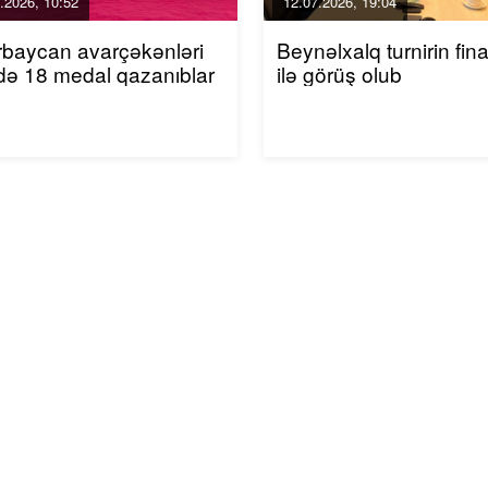
.2026, 10:52
12.07.2026, 19:04
baycan avarçəkənləri
Beynəlxalq turnirin final
də 18 medal qazanıblar
ilə görüş olub