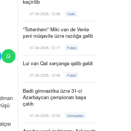
keçirilib
07.08.2026, 13:36
Cüdo
"Tottenhem" Miki van de Venlə
yeni müqavilə üzrə razılığa gəlib
07.08.2026, 13:17
Futbol
Lui van Qal xərçəngə qalib gəldi
07.08.2026, 12:45
Futbol
Bədii gimnastika üzrə 31-ci
Azərbaycan çempionatı başa
 İdman
çatıb
örüşü
07.08.2026, 12:23
Gimnastika
lçısı
Azərbaycanlı tədqiqatçı Ankarada