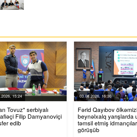
.2026, 15:24
03.08.2026, 16:30
an Tovuz" serbiyalı
Fərid Qayıbov ölkəmiz
fiəçi Filip Damyanoviçi
beynəlxalq yarışlarda 
sfer edib
təmsil etmiş idmançılar
görüşüb