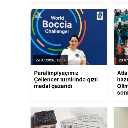
29.07.2026, 12:37
28.07
Paralimpiyaçımız
Atl
Çellencer turnirində qızıl
hazı
medal qazandı
Olim
son
idm