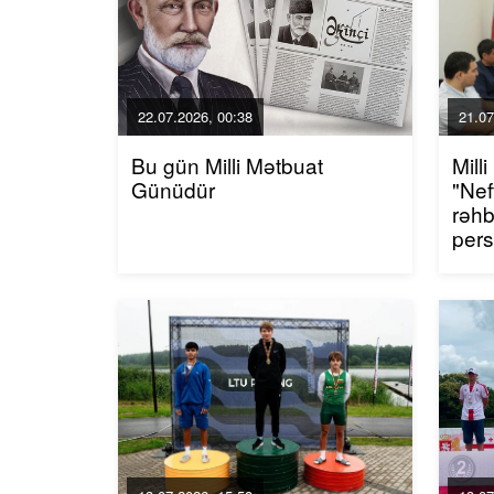
22.07.2026, 00:38
21.07
Bu gün Milli Mətbuat
Mill
Günüdür
"Nef
rəhb
pers
edi