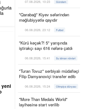
i
07.08.2026, 10:23
Gündəm
uğurla
la
"Qarabağ" Kiyev səfərindən
məğlubiyyətlə qayıdır
06.08.2026, 23:12
Futbol
"Kürü keçək?! 5" yarışında
iştirakçı sayı 616 nəfərə çatdı
06.08.2026, 15:41
Su idman növləri
"Turan Tovuz" serbiyalı müdafiəçi
Filip Damyanoviçi transfer edib
 yeni
06.08.2026, 15:24
Olimpiya dünyası
ib
"More Than Medals World"
layihəsinə start verilib