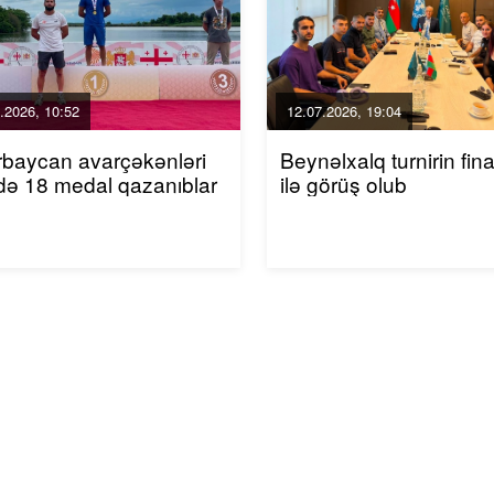
.2026, 10:52
12.07.2026, 19:04
baycan avarçəkənləri
Beynəlxalq turnirin final
də 18 medal qazanıblar
ilə görüş olub