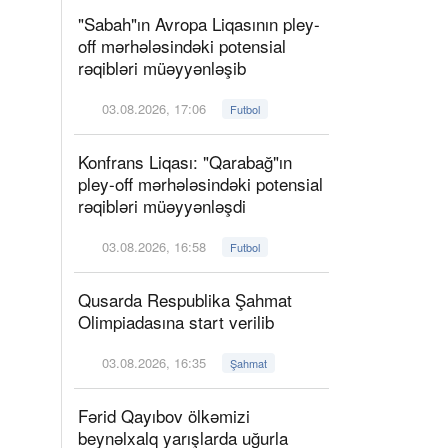
"Sabah"ın Avropa Liqasının pley-
off mərhələsindəki potensial
rəqibləri müəyyənləşib
03.08.2026, 17:06
Futbol
Konfrans Liqası: "Qarabağ"ın
pley-off mərhələsindəki potensial
rəqibləri müəyyənləşdi
03.08.2026, 16:58
Futbol
Qusarda Respublika Şahmat
Olimpiadasına start verilib
03.08.2026, 16:35
Şahmat
Fərid Qayıbov ölkəmizi
beynəlxalq yarışlarda uğurla