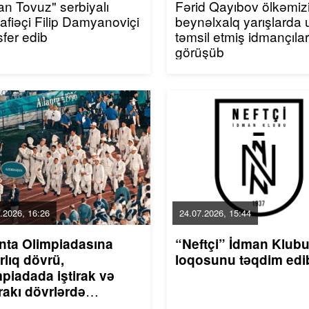
an Tovuz" serbiyalı
Fərid Qayıbov ölkəmiz
fiəçi Filip Damyanoviçi
beynəlxalq yarışlarda 
sfer edib
təmsil etmiş idmançılar
görüşüb
.2026, 16:26
24.07.2026, 15:44
anta Olimpiadasına
“Neftçi” İdman Klubu
rlıq dövrü,
loqosunu təqdim ed
piadada iştirak və
rakı dövrlərdə
andakı nailiyyət