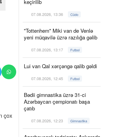
4
keçirilib
07.08.2026, 13:36
Cüdo
"Tottenhem" Miki van de Venlə
yeni müqavilə üzrə razılığa gəlib
07.08.2026, 13:17
Futbol
Lui van Qal xərçəngə qalib gəldi
07.08.2026, 12:45
Futbol
Bədii gimnastika üzrə 31-ci
Azərbaycan çempionatı başa
çatıb
n çox
07.08.2026, 12:23
Gimnastika
Azərbaycanlı tədqiqatçı Ankarada