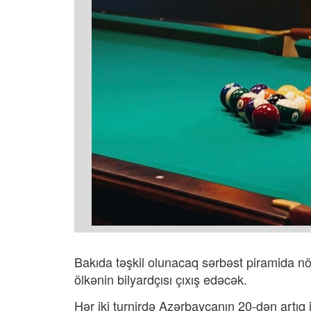
Bakıda təşkil olunacaq sərbəst piramida 
ölkənin bilyardçısı çıxış edəcək.
Hər iki turnirdə Azərbaycanın 20-dən artı