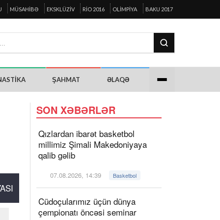
U
MÜSAHIBƏ
EKSKLÜZIV
RIO 2016
OLIMPIYA
BAKU 2017
NASTIKA
ŞAHMAT
ƏLAQƏ
SON XƏBƏRLƏR
Qızlardan ibarət basketbol
millimiz Şimali Makedoniyaya
qalib gəlib
07.08.2026, 14:39
Basketbol
ASI
Cüdoçularımız üçün dünya
çempionatı öncəsi seminar