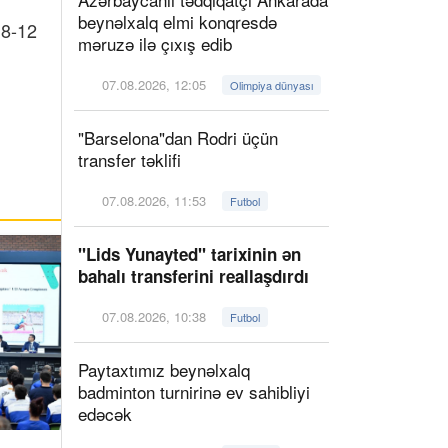
beynəlxalq elmi konqresdə
 8-12
məruzə ilə çıxış edib
07.08.2026, 12:05
Olimpiya dünyası
"Barselona"dan Rodri üçün
transfer təklifi
07.08.2026, 11:53
Futbol
"Lids Yunayted" tarixinin ən
bahalı transferini reallaşdırdı
07.08.2026, 10:38
Futbol
Paytaxtımız beynəlxalq
badminton turnirinə ev sahibliyi
edəcək