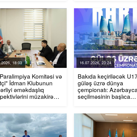
.2026, 18:03
16.07.2026, 23:24
i Paralimpiya Komitəsi və
Bakıda keçiriləcək U1
tçi" İdman Klubunun
güləş üzrə dünya
ərliyi əməkdaşlıq
çempionatı: Azərbayc
pektivlərini müzakirə
seçilməsinin başlıca
b
səbəbləri