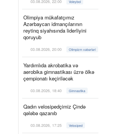
03.08.2026, 22:00
Voleybol
Olimpiya mükafatçımız
Azərbaycan idmançılarının
reytinq siyahısında liderliyini
qoruyub
03.08.2026, 20:00
Olimpizm xəbərləri
Yardımlıda akrobatika və
aerobika gimnastikası üzrə ölkə
çempionatı keçiriləcək
03.08.2026, 18:40
Gimnastika
Qadın velosipedçimiz Çində
qələbə qazanıb
03.08.2026, 17:25
Velosiped