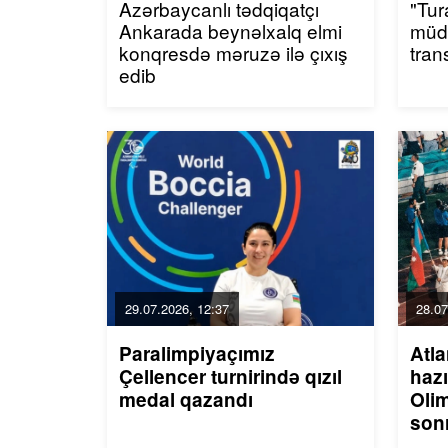
Azərbaycanlı tədqiqatçı
"Tur
Ankarada beynəlxalq elmi
müda
konqresdə məruzə ilə çıxış
tran
edib
29.07.2026, 12:37
28.07
Paralimpiyaçımız
Atl
Çellencer turnirində qızıl
hazı
medal qazandı
Olim
son
idm