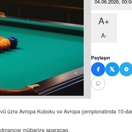
04.06.2026, 00:0
A+
A-
Paylaşın
növü üzrə Avropa Kuboku və Avropa çempionatında 10-da
q idmançısı mübarizə aparacaq.