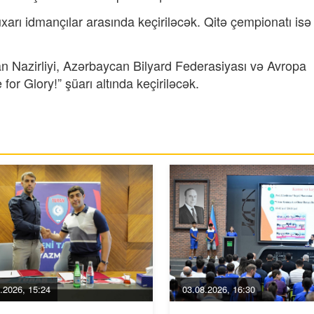
rı idmançılar arasında keçiriləcək. Qitə çempionatı isə
an Nazirliyi, Azərbaycan Bilyard Federasiyası və Avropa
for Glory!” şüarı altında keçiriləcək.
.2026, 15:24
03.08.2026, 16:30