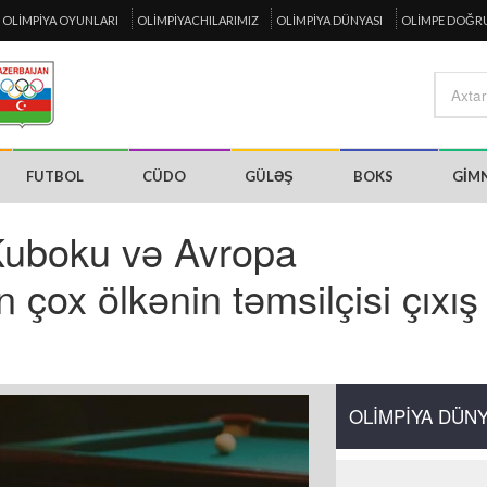
OLIMPIYA OYUNLARI
OLIMPIYACHILARIMIZ
OLIMPIYA DÜNYASI
OLIMPE DOĞR
FUTBOL
CÜDO
GÜLƏŞ
BOKS
GIM
 Kuboku və Avropa
çox ölkənin təmsilçisi çıxış
OLIMPIYA DÜNY