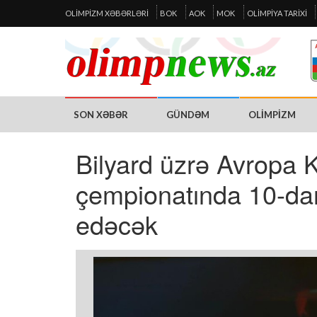
OLIMPIZM XƏBƏRLƏRI
BOK
AOK
MOK
OLIMPIYA TARIXI
SON XƏBƏR
GÜNDƏM
OLIMPIZM
Bilyard üzrə Avropa
çempionatında 10-dan 
edəcək