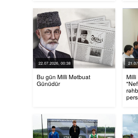
22.07.2026, 00:38
21.07
Bu gün Milli Mətbuat
Mill
Günüdür
"Nef
rəhb
pers
edi