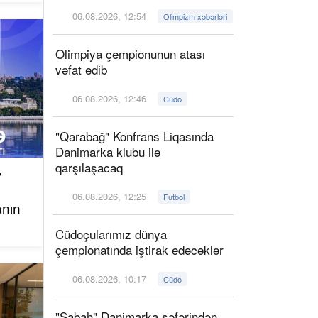
06.08.2026, 12:54
Olimpizm xəbərləri
Olimpiya çempionunun atası
vəfat edib
06.08.2026, 12:46
Cüdo
"Qarabağ" Konfrans Liqasında
Danimarka klubu ilə
qarşılaşacaq
7
06.08.2026, 12:25
Futbol
anın
Cüdoçularımız dünya
çempionatında iştirak edəcəklər
06.08.2026, 10:17
Cüdo
"Sabah" Danimarka səfərindən