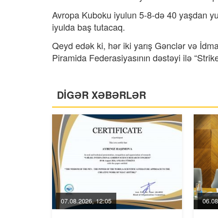
Avropa Kuboku iyulun 5-8-də 40 yaşdan yuxa
iyulda baş tutacaq.
Qeyd edək ki, hər iki yarış Gənclər və İdm
Piramida Federasiyasının dəstəyi ilə “Strike 
DİGƏR XƏBƏRLƏR
07.08.2026, 12:05
06.08