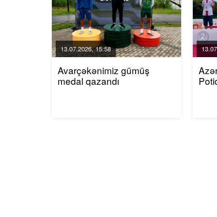
13.07.2026, 15:58
13.07
Avarçəkənimiz gümüş
Azər
medal qazandı
Poti