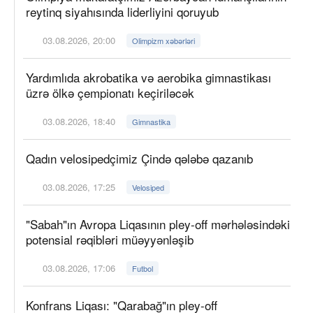
reytinq siyahısında liderliyini qoruyub
03.08.2026, 20:00
Olimpizm xəbərləri
Yardımlıda akrobatika və aerobika gimnastikası
üzrə ölkə çempionatı keçiriləcək
03.08.2026, 18:40
Gimnastika
Qadın velosipedçimiz Çində qələbə qazanıb
03.08.2026, 17:25
Velosiped
"Sabah"ın Avropa Liqasının pley-off mərhələsindəki
potensial rəqibləri müəyyənləşib
03.08.2026, 17:06
Futbol
Konfrans Liqası: "Qarabağ"ın pley-off