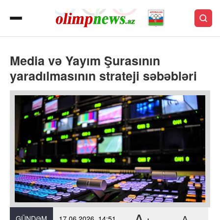
Media və Yayım Şurasının
yaradılmasının strateji səbəbləri
A+
A-
GÜNDƏM
17.06.2026, 14:51