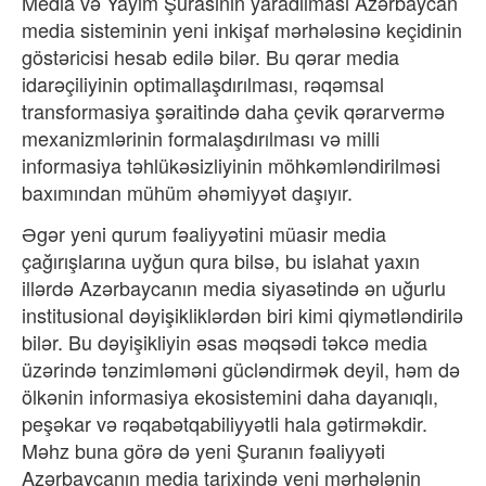
Media və Yayım Şurasının yaradılması Azərbaycan
media sisteminin yeni inkişaf mərhələsinə keçidinin
göstəricisi hesab edilə bilər. Bu qərar media
idarəçiliyinin optimallaşdırılması, rəqəmsal
transformasiya şəraitində daha çevik qərarvermə
mexanizmlərinin formalaşdırılması və milli
informasiya təhlükəsizliyinin möhkəmləndirilməsi
baxımından mühüm əhəmiyyət daşıyır.
Əgər yeni qurum fəaliyyətini müasir media
çağırışlarına uyğun qura bilsə, bu islahat yaxın
illərdə Azərbaycanın media siyasətində ən uğurlu
institusional dəyişikliklərdən biri kimi qiymətləndirilə
bilər. Bu dəyişikliyin əsas məqsədi təkcə media
üzərində tənzimləməni gücləndirmək deyil, həm də
ölkənin informasiya ekosistemini daha dayanıqlı,
peşəkar və rəqabətqabiliyyətli hala gətirməkdir.
Məhz buna görə də yeni Şuranın fəaliyyəti
Azərbaycanın media tarixində yeni mərhələnin