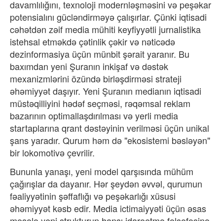
davamlılığını, texnoloji modernləşməsini və peşəkar
potensialını gücləndirməyə çalışırlar. Çünki iqtisadi
cəhətdən zəif media mühiti keyfiyyətli jurnalistika
istehsal etməkdə çətinlik çəkir və nəticədə
dezinformasiya üçün münbit şərait yaranır. Bu
baxımdan yeni Şuranın inkişaf və dəstək
mexanizmlərini özündə birləşdirməsi strateji
əhəmiyyət daşıyır. Yeni Şuranın medianın iqtisadi
müstəqilliyini hədəf seçməsi, rəqəmsal reklam
bazarının optimallaşdırılması və yerli media
startaplarına qrant dəstəyinin verilməsi üçün unikal
şans yaradır. Qurum həm də "ekosistemi bəsləyən"
bir lokomotivə çevrilir.
Bununla yanaşı, yeni model qarşısında mühüm
çağırışlar da dayanır. Hər şeydən əvvəl, qurumun
fəaliyyətinin şəffaflığı və peşəkarlığı xüsusi
əhəmiyyət kəsb edir. Media ictimaiyyəti üçün əsas
məsələ yeni strukturun hansı idarəetmə fəlsəfəsinə