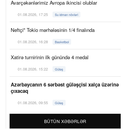
Avarçəkənlərimiz Avropa ikincisi olublar
01.08.2026, 17:25
Su idman növləri
Neftçi" Tokio mərhələsinin 1/4 finalında
01.08.2026, 16:28
Basketbol
Xatirə turnirinin ilk günündə 4 medal
01.08.2026, 15:22
Güləş
Azərbaycanın 6 sərbəst güləşçisi xalça üzərinə
çıxacaq
01.08.2026, 09:55
Güləş
BÜTÜN XƏBƏRLƏR