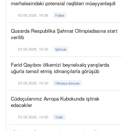
mərhələsindəki potensial rəqibləri müəyyənləşdi
03.08.2026, 16:58
Futbol
Qusarda Respublika Şahmat Olimpiadasına start
verilib
03.08.2026, 16:35
Şahmat
Fərid Qayıbov ölkəmizi beynəlxalq yarışlarda
uğurla təmsil etmiş idmançılarla görüşüb
03.08.2026, 16:30
Olimpiya dünyası
Cüdoçularımız Avropa Kubokunda iştirak
edəcəklər
03.08.2026, 14:50
Cüdo