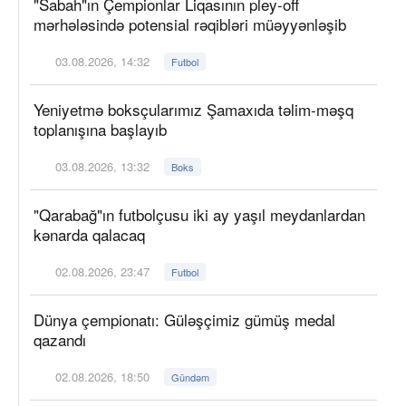
"Sabah"ın Çempionlar Liqasının pley-off
mərhələsində potensial rəqibləri müəyyənləşib
03.08.2026, 14:32
Futbol
Yeniyetmə boksçularımız Şamaxıda təlim-məşq
toplanışına başlayıb
03.08.2026, 13:32
Boks
"Qarabağ"ın futbolçusu iki ay yaşıl meydanlardan
kənarda qalacaq
02.08.2026, 23:47
Futbol
Dünya çempionatı: Güləşçimiz gümüş medal
qazandı
02.08.2026, 18:50
Gündəm