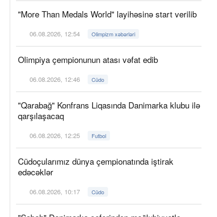
"More Than Medals World" layihəsinə start verilib
06.08.2026, 12:54
Olimpizm xəbərləri
Olimpiya çempionunun atası vəfat edib
06.08.2026, 12:46
Cüdo
"Qarabağ" Konfrans Liqasında Danimarka klubu ilə
qarşılaşacaq
06.08.2026, 12:25
Futbol
Cüdoçularımız dünya çempionatında iştirak
edəcəklər
06.08.2026, 10:17
Cüdo