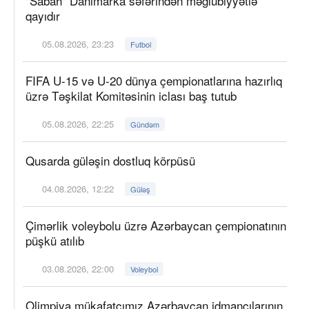
"Sabah" Danimarka səfərindən məğlubiyyətlə
qayıdır
05.08.2026, 23:23
Futbol
FIFA U-15 və U-20 dünya çempionatlarına hazırlıq
üzrə Təşkilat Komitəsinin iclası baş tutub
05.08.2026, 22:25
Gündəm
Qusarda güləşin dostluq körpüsü
04.08.2026, 12:22
Güləş
Çimərlik voleybolu üzrə Azərbaycan çempionatının
püşkü atılıb
03.08.2026, 22:00
Voleybol
Olimpiya mükafatçımız Azərbaycan idmançılarının