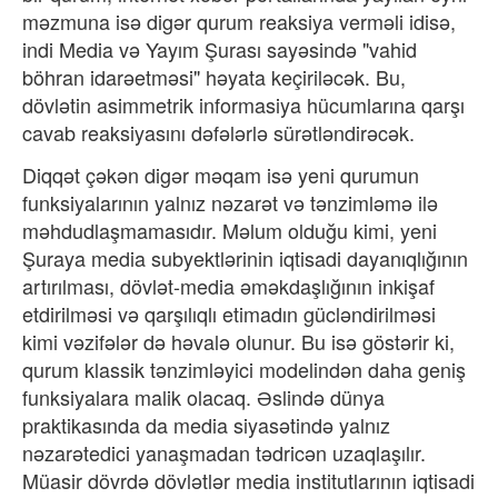
məzmuna isə digər qurum reaksiya verməli idisə,
indi Media və Yayım Şurası sayəsində "vahid
böhran idarəetməsi" həyata keçiriləcək. Bu,
dövlətin asimmetrik informasiya hücumlarına qarşı
cavab reaksiyasını dəfələrlə sürətləndirəcək.
Diqqət çəkən digər məqam isə yeni qurumun
funksiyalarının yalnız nəzarət və tənzimləmə ilə
məhdudlaşmamasıdır. Məlum olduğu kimi, yeni
Şuraya media subyektlərinin iqtisadi dayanıqlığının
artırılması, dövlət-media əməkdaşlığının inkişaf
etdirilməsi və qarşılıqlı etimadın gücləndirilməsi
kimi vəzifələr də həvalə olunur. Bu isə göstərir ki,
qurum klassik tənzimləyici modelindən daha geniş
funksiyalara malik olacaq. Əslində dünya
praktikasında da media siyasətində yalnız
nəzarətedici yanaşmadan tədricən uzaqlaşılır.
Müasir dövrdə dövlətlər media institutlarının iqtisadi