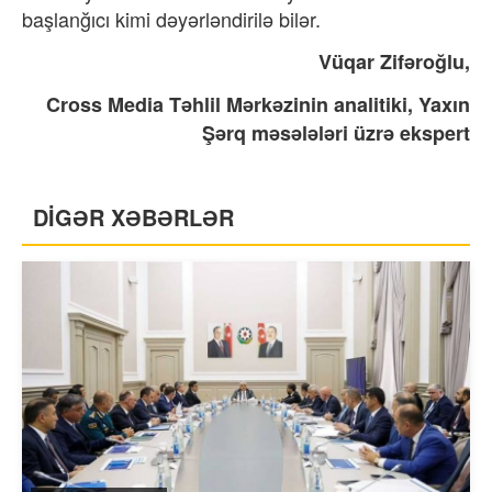
başlanğıcı kimi dəyərləndirilə bilər.
Vüqar Zifəroğlu,
Cross Media Təhlil Mərkəzinin analitiki, Yaxın
Şərq məsələləri üzrə ekspert
DİGƏR XƏBƏRLƏR