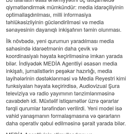
qiymətləndirmək mümkündür: media idarəçiliyinin
optimallaşdırılması, milli informasiya
təhlükəsizliyinin gücləndirilməsi və media
sənayesinin dayanıqlı inkişafının təmin olunması.
İlk növbədə, yeni qurumun yaradılması media
sahəsində idarəetmənin daha çevik və
koordinasiyalı həyata keçirilməsinə imkan yarada
bilər. İndiyədək MEDİA Agentliyi əsasən media
inkişafı, jurnalistlərin peşəkar hazırlığı, media
layihələrinin dəstəklənməsi və Media Reyestri kimi
funksiyaları həyata keçirirdisə, Audiovizual Şura
televiziya və radio yayımının tənzimlənməsinə
cavabdeh idi. Müxtəlif istiqamətlər üzrə qərarlar
fərqli qurumlar tərəfindən verilirdi. Yeni model isə
vahid yanaşmanın formalaşmasına və qərarların
daha operativ qəbul edilməsinə şərait yarada bilər.