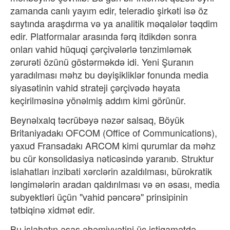
zamanda canlı yayım edir, teleradio şirkəti isə öz
saytında araşdırma və ya analitik məqalələr təqdim
edir. Platformalar arasında fərq itdikdən sonra
onları vahid hüquqi çərçivələrlə tənzimləmək
zərurəti özünü göstərməkdə idi. Yeni Şuranın
yaradılması məhz bu dəyişikliklər fonunda media
siyasətinin vahid strateji çərçivədə həyata
keçirilməsinə yönəlmiş addım kimi görünür.
Beynəlxalq təcrübəyə nəzər salsaq, Böyük
Britaniyadakı OFCOM (Office of Communications),
yaxud Fransadakı ARCOM kimi qurumlar da məhz
bu cür konsolidasiya nəticəsində yaranıb. Struktur
islahatları inzibati xərclərin azaldılması, bürokratik
ləngimələrin aradan qaldırılması və ən əsası, media
subyektləri üçün "vahid pəncərə" prinsipinin
tətbiqinə xidmət edir.
Bu islahatın əsas əhəmiyyətini üç istiqamətdə