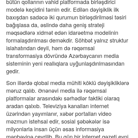
bütün qollarının vahid platformada birləşdirici
modelə keçidini təmin edir. Edilən dəyişiklik ilk
baxışdan sadəcə iki qurumun birləşdirilməsi təsiri
bağışlasa da, əslində daha geniş strateji
məqsədlərə xidmət edən idarəetmə modelinin
formalaşdırılması deməkdir. Söhbət yalnız struktur
islahatından deyil, həm də rəqəmsal
transformasiya dövründə Azərbaycanın media
sisteminin yeni reallıqlara uyğunlaşdırılmasından
gedir.
Son illərdə qlobal media mühiti köklü dəyişikliklərə
məruz qalıb. Ənənəvi media ilə rəqəmsal
platformalar arasındakı sərhədlər faktiki olaraq
aradan qalxıb. Televiziya kanalları internet
üzərindən yayımlanır, xəbər portalları video
məzmun istehsal edir, sosial şəbəkələr isə
milyonlarla insan üçün əsas informasiya
mənbəyinə çevrilib. Bu gün bir internet qəzeti eyni