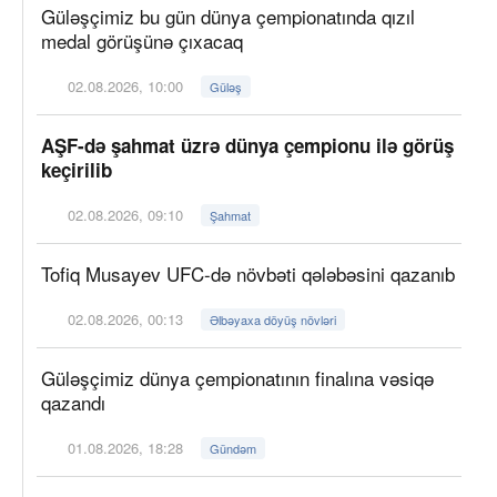
Güləşçimiz bu gün dünya çempionatında qızıl
medal görüşünə çıxacaq
02.08.2026, 10:00
Güləş
AŞF-də şahmat üzrə dünya çempionu ilə görüş
keçirilib
02.08.2026, 09:10
Şahmat
Tofiq Musayev UFC-də növbəti qələbəsini qazanıb
02.08.2026, 00:13
Əlbəyaxa döyüş növləri
Güləşçimiz dünya çempionatının finalına vəsiqə
qazandı
01.08.2026, 18:28
Gündəm