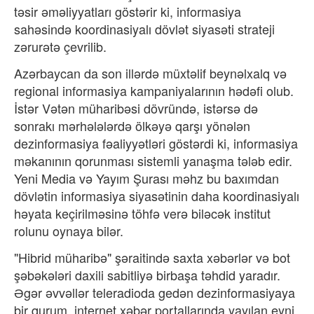
təsir əməliyyatları göstərir ki, informasiya
sahəsində koordinasiyalı dövlət siyasəti strateji
zərurətə çevrilib.
Azərbaycan da son illərdə müxtəlif beynəlxalq və
regional informasiya kampaniyalarının hədəfi olub.
İstər Vətən müharibəsi dövründə, istərsə də
sonrakı mərhələlərdə ölkəyə qarşı yönələn
dezinformasiya fəaliyyətləri göstərdi ki, informasiya
məkanının qorunması sistemli yanaşma tələb edir.
Yeni Media və Yayım Şurası məhz bu baxımdan
dövlətin informasiya siyasətinin daha koordinasiyalı
həyata keçirilməsinə töhfə verə biləcək institut
rolunu oynaya bilər.
"Hibrid müharibə" şəraitində saxta xəbərlər və bot
şəbəkələri daxili sabitliyə birbaşa təhdid yaradır.
Əgər əvvəllər teleradioda gedən dezinformasiyaya
bir qurum, internet xəbər portallarında yayılan eyni