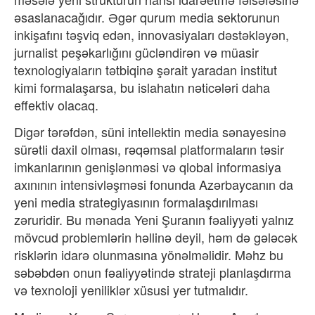
əsaslanacağıdır. Əgər qurum media sektorunun
inkişafını təşviq edən, innovasiyaları dəstəkləyən,
jurnalist peşəkarlığını gücləndirən və müasir
texnologiyaların tətbiqinə şərait yaradan institut
kimi formalaşarsa, bu islahatın nəticələri daha
effektiv olacaq.
Digər tərəfdən, süni intellektin media sənayesinə
sürətli daxil olması, rəqəmsal platformaların təsir
imkanlarının genişlənməsi və qlobal informasiya
axınının intensivləşməsi fonunda Azərbaycanın da
yeni media strategiyasının formalaşdırılması
zəruridir. Bu mənada Yeni Şuranın fəaliyyəti yalnız
mövcud problemlərin həllinə deyil, həm də gələcək
risklərin idarə olunmasına yönəlməlidir. Məhz bu
səbəbdən onun fəaliyyətində strateji planlaşdırma
və texnoloji yeniliklər xüsusi yer tutmalıdır.