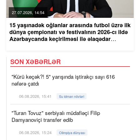
27.07.2026, 14:54
15 yaşınadək oğlanlar arasında futbol üzrə ilk
dünya çempionatı və festivalının 2026-cı ildə
Azərbaycanda keçirilməsi ilə əlaqədar
tədbirlər haqqında Azərbaycan Respublikası
Prezidentinin Sərəncamı
SON XƏBƏRLƏR
"Kürü keçək?! 5" yarışında iştirakçı sayı 616
nəfərə çatdı
06.08.2026, 15:41
Su idman növləri
"Turan Tovuz" serbiyalı müdafiəçi Filip
Damyanoviçi transfer edib
06.08.2026, 15:24
Olimpiya dünyası