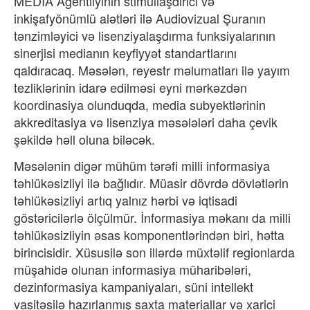
MEDİA Agentliyinin stimullaşdırıcı və
inkişafyönümlü alətləri ilə Audiovizual Şuranın
tənzimləyici və lisenziyalaşdırma funksiyalarının
sinerjisi medianın keyfiyyət standartlarını
qaldıracaq. Məsələn, reyestr məlumatları ilə yayım
tezliklərinin idarə edilməsi eyni mərkəzdən
koordinasiya olunduqda, media subyektlərinin
akkreditasiya və lisenziya məsələləri daha çevik
şəkildə həll oluna biləcək.
Məsələnin digər mühüm tərəfi milli informasiya
təhlükəsizliyi ilə bağlıdır. Müasir dövrdə dövlətlərin
təhlükəsizliyi artıq yalnız hərbi və iqtisadi
göstəricilərlə ölçülmür. İnformasiya məkanı da milli
təhlükəsizliyin əsas komponentlərindən biri, hətta
birincisidir. Xüsusilə son illərdə müxtəlif regionlarda
müşahidə olunan informasiya müharibələri,
dezinformasiya kampaniyaları, süni intellekt
vasitəsilə hazırlanmış saxta materiallar və xarici