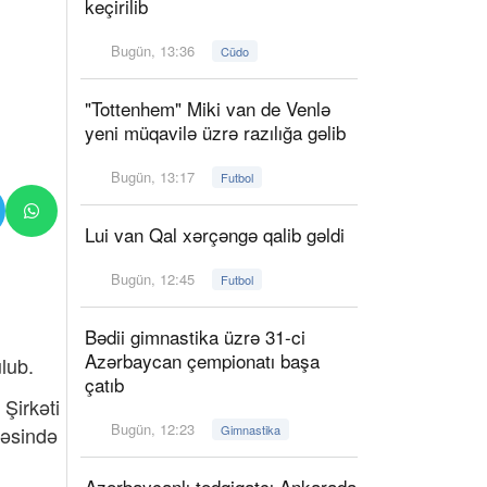
keçirilib
Bugün, 13:36
Cüdo
"Tottenhem" Miki van de Venlə
yeni müqavilə üzrə razılığa gəlib
Bugün, 13:17
Futbol
Lui van Qal xərçəngə qalib gəldi
Bugün, 12:45
Futbol
Bədii gimnastika üzrə 31-ci
Azərbaycan çempionatı başa
lub.
çatıb
Şirkəti
Bugün, 12:23
həsində
Gimnastika
Azərbaycanlı tədqiqatçı Ankarada