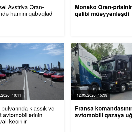
el Avstriya Qran-
Monako Qran-prisini
ində hamını qabaqladı
qalibi müəyyənləşdi
.2026, 16:11
12.05.2026, 15:38
 bulvarında klassik və
Fransa komandasını
t avtomobillərinin
avtomobili qəzaya uğ
valı keçirilir