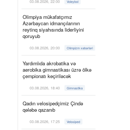
03.08.2026, 22:00
Voleybol
Olimpiya mükafatçımız
Azərbaycan idmançılarının
reytinq siyahısında liderliyini
qoruyub
03.08.2026, 20:00
Olimpizm xəbərləri
Yardımlıda akrobatika və
aerobika gimnastikası üzrə ölkə
çempionatı keçiriləcək
03.08.2026, 18:40
Gimnastika
Qadın velosipedçimiz Çində
qələbə qazanıb
03.08.2026, 17:25
Velosiped