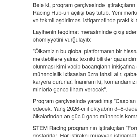
Belə ki, proqram çərçivəsində iştirakçıları
Racing Hub-un açılışı baş tutub. Yeni mərkə
və təkmilləşdirilməsi istiqamətində praktiki 
Layihənin təqdimat mərasimində çıxış edə
əhəmiyyətini vurğulayıb:
"Ölkəmizin bu qlobal platformanın bir hissə
məktəblilərə yalnız texniki biliklər qazandı
olunması kimi vacib bacarıqların inkişafına 
mühəndislik ixtisasları üzrə təhsil alır, qab
karyera qururlar. İnanıram ki, komandamızın
minlərlə gəncə ilham verəcək".
Proqram çərçivəsində yaradılmış "Caspian 
edəcək. Yarış 2026-cı il oktyabrın 3–8-dəd
ölkələrindən ən güclü gənc mühəndis koman
STEM Racing proqramının iştirakçıları "Form
göstərirlər. Hər iştirakçı müəyyən istiqam