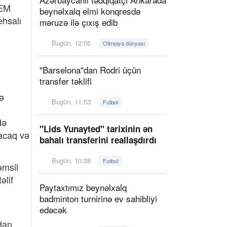
TEM
beynəlxalq elmi konqresdə
ehsalı
məruzə ilə çıxış edib
Bugün, 12:05
Olimpiya dünyası
"Barselona"dan Rodri üçün
transfer təklifi
rə
Bugün, 11:53
Futbol
də
"Lids Yunayted" tarixinin ən
lacaq və
bahalı transferini reallaşdırdı
Bugün, 10:38
Futbol
əmsil
əlif
Paytaxtımız beynəlxalq
badminton turnirinə ev sahibliyi
edəcək
ndan