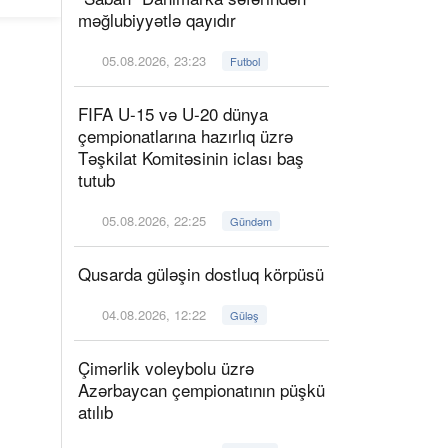
məğlubiyyətlə qayıdır
05.08.2026, 23:23
Futbol
FIFA U-15 və U-20 dünya
çempionatlarına hazırlıq üzrə
Təşkilat Komitəsinin iclası baş
tutub
05.08.2026, 22:25
Gündəm
Qusarda güləşin dostluq körpüsü
04.08.2026, 12:22
Güləş
Çimərlik voleybolu üzrə
Azərbaycan çempionatının püşkü
atılıb