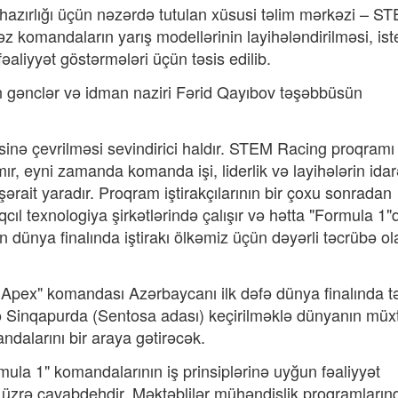
n hazırlığı üçün nəzərdə tutulan xüsusi təlim mərkəzi – S
z komandaların yarış modellərinin layihələndirilməsi, ist
fəaliyyət göstərmələri üçün təsis edilib.
n gənclər və idman naziri Fərid Qayıbov təşəbbüsün
sinə çevrilməsi sevindirici haldır. STEM Racing proqramı
rmır, eyni zamanda komanda işi, liderlik və layihələrin ida
şərait yaradır. Proqram iştirakçılarının bir çoxu sonradan
aqcıl texnologiya şirkətlərində çalışır və hətta "Formula 1"
 dünya finalında iştirakı ölkəmiz üçün dəyərli təcrübə o
Apex" komandası Azərbaycanı ilk dəfə dünya finalında t
ə Sinqapurda (Sentosa adası) keçirilməklə dünyanın müxt
dalarını bir araya gətirəcək.
ula 1" komandalarının iş prinsiplərinə uyğun fəaliyyət
ət üzrə cavabdehdir. Məktəblilər mühəndislik proqramları