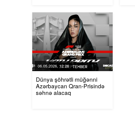
06.05.2026, 12:26
Dünya şöhrətli müğənni
Azərbaycan Qran-Prisində
səhnə alacaq