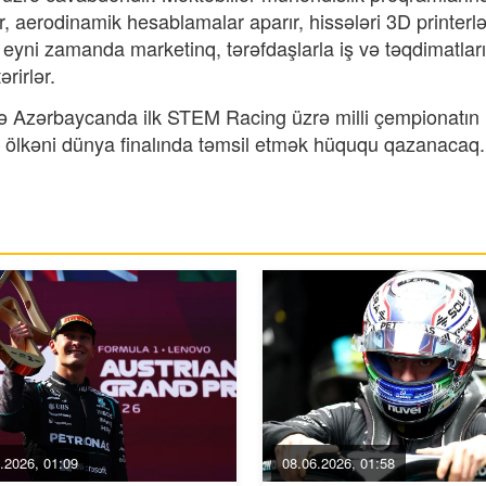
ir, aerodinamik hesablamalar aparır, hissələri 3D printerlə
ir, eyni zamanda marketinq, tərəfdaşlarla iş və təqdimatlar
rirlər.
də Azərbaycanda ilk STEM Racing üzrə milli çempionatın
ibi ölkəni dünya finalında təmsil etmək hüququ qazanacaq.
.2026, 01:09
08.06.2026, 01:58