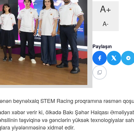
A+
A-
Paylaşın
klənən beynəlxalq STEM Racing proqramına rəsmən qoşu
dən xəbər verir ki, ölkədə Bakı Şəhər Halqası Əməliyyat 
əhsilinin təşviqinə və gənclərin yüksək texnologiyalar sa
qlara yiyələnməsinə xidmət edir.