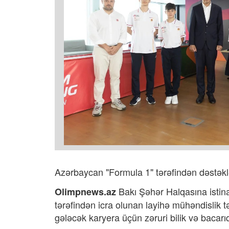
Azərbaycan "Formula 1" tərəfindən dəstə
Bakı Şəhər Halqasına istina
Olimpnews.az
tərəfindən icra olunan layihə mühəndislik t
gələcək karyera üçün zəruri bilik və bacarı