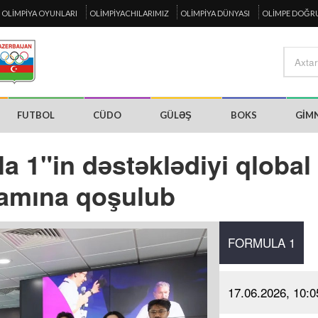
OLIMPIYA OYUNLARI
OLIMPIYACHILARIMIZ
OLIMPIYA DÜNYASI
OLIMPE DOĞR
FUTBOL
CÜDO
GÜLƏŞ
BOKS
GIM
 1"in dəstəklədiyi qlobal
amına qoşulub
FORMULA 1
17.06.2026, 10:0