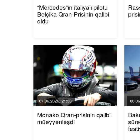
“Mercedes”in italiyalı pilotu
Rass
Belçika Qran-Prisinin qalibi
pris
oldu
07.06.2026, 21:38
06.06
Monako Qran-prisinin qalibi
Bakı
müəyyənləşdi
sürə
festi