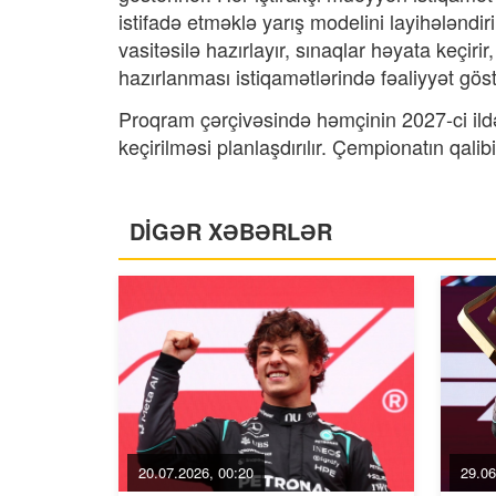
istifadə etməklə yarış modelini layihələndir
vasitəsilə hazırlayır, sınaqlar həyata keçir
hazırlanması istiqamətlərində fəaliyyət göstə
Proqram çərçivəsində həmçinin 2027-ci il
keçirilməsi planlaşdırılır. Çempionatın qal
DİGƏR XƏBƏRLƏR
20.07.2026, 00:20
29.06