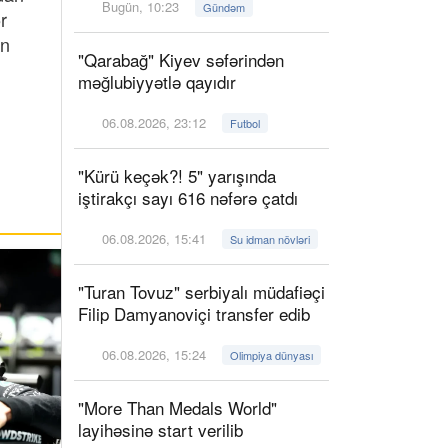
Bugün, 10:23
Gündəm
r
ın
"Qarabağ" Kiyev səfərindən
məğlubiyyətlə qayıdır
06.08.2026, 23:12
Futbol
"Kürü keçək?! 5" yarışında
iştirakçı sayı 616 nəfərə çatdı
06.08.2026, 15:41
Su idman növləri
"Turan Tovuz" serbiyalı müdafiəçi
Filip Damyanoviçi transfer edib
06.08.2026, 15:24
Olimpiya dünyası
"More Than Medals World"
layihəsinə start verilib