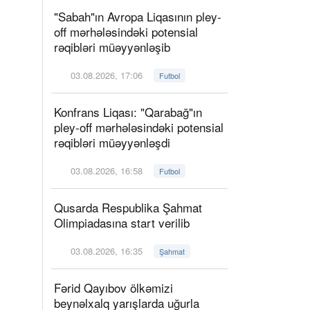
"Sabah"ın Avropa Liqasının pley-
off mərhələsindəki potensial
rəqibləri müəyyənləşib
03.08.2026, 17:06
Futbol
Konfrans Liqası: "Qarabağ"ın
pley-off mərhələsindəki potensial
rəqibləri müəyyənləşdi
03.08.2026, 16:58
Futbol
Qusarda Respublika Şahmat
Olimpiadasına start verilib
03.08.2026, 16:35
Şahmat
Fərid Qayıbov ölkəmizi
beynəlxalq yarışlarda uğurla