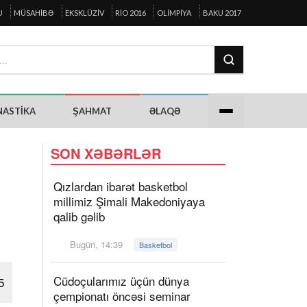
U
MÜSAHIBƏ
EKSKLÜZIV
RIO 2016
OLIMPIYA
BAKU 2017
NASTIKA
ŞAHMAT
ƏLAQƏ
SON XƏBƏRLƏR
Qızlardan ibarət basketbol
millimiz Şimali Makedoniyaya
qalib gəlib
Bugün, 14:39
Basketbol
Cüdoçularımız üçün dünya
5
çempionatı öncəsi seminar