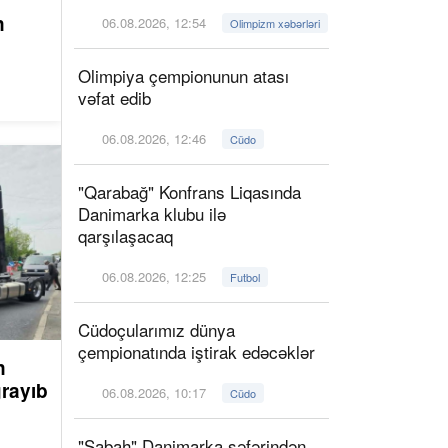
n
06.08.2026, 12:54
Olimpizm xəbərləri
Olimpiya çempionunun atası
vəfat edib
06.08.2026, 12:46
Cüdo
"Qarabağ" Konfrans Liqasında
Danimarka klubu ilə
qarşılaşacaq
06.08.2026, 12:25
Futbol
Cüdoçularımız dünya
çempionatında iştirak edəcəklər
n
rayıb
06.08.2026, 10:17
Cüdo
"Sabah" Danimarka səfərindən