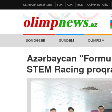
OLIMPIZM XƏBƏRLƏRI
BOK
AOK
MOK
OLIMPIYA TARIXI
SON XƏBƏR
GÜNDƏM
OLIMPIZM
Azərbaycan "Formula
STEM Racing proqr