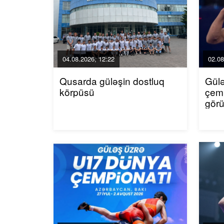
04.08.2026, 12:22
02.08
Qusarda güləşin dostluq
Gül
körpüsü
çemp
gör