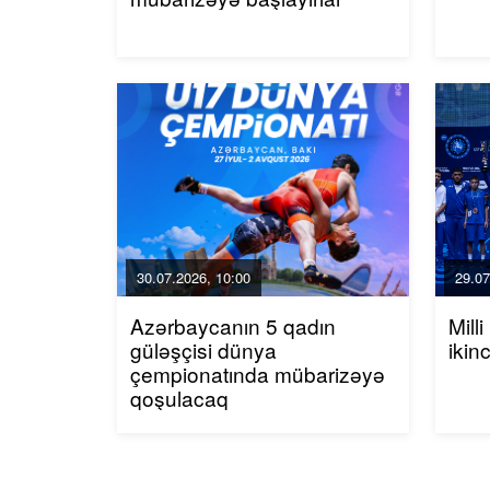
30.07.2026, 10:00
29.07
Azərbaycanın 5 qadın
Mill
güləşçisi dünya
ikin
çempionatında mübarizəyə
qoşulacaq