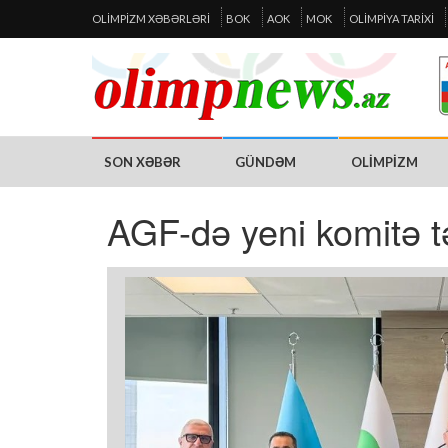
OLIMPIZM XƏBƏRLƏRI
BOK
AOK
MOK
OLIMPIYA TARIXI
SON XƏBƏR
GÜNDƏM
OLIMPIZM
AGF-də yeni komitə tə