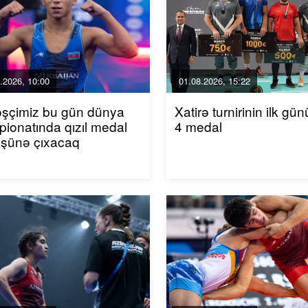
.2026, 10:00
01.08.2026, 15:22
əşçimiz bu gün dünya
Xatirə turnirinin ilk gü
ionatında qızıl medal
4 medal
üşünə çıxacaq