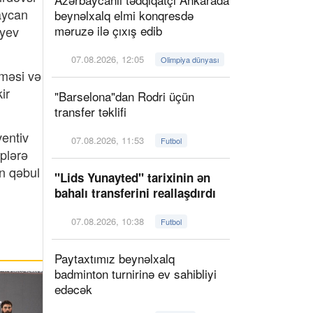
aycan
beynəlxalq elmi konqresdə
məruzə ilə çıxış edib
iyev
07.08.2026, 12:05
Olimpiya dünyası
aməsi və
ir
"Barselona"dan Rodri üçün
transfer təklifi
ventiv
07.08.2026, 11:53
Futbol
iplərə
ın qəbul
"Lids Yunayted" tarixinin ən
bahalı transferini reallaşdırdı
07.08.2026, 10:38
Futbol
Paytaxtımız beynəlxalq
badminton turnirinə ev sahibliyi
edəcək