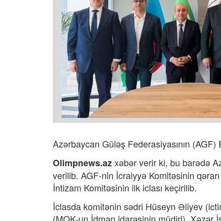
Azərbaycan Güləş Federasiyasının (AGF) Eti
xəbər verir ki, bu barədə 
Olimpnews.az
verilib.
AGF-nin İcraiyyə Komitəsinin qərarı 
İntizam Komitəsinin ilk iclası keçirilib.
İclasda komitənin sədri Hüseyn Əliyev (ic
(MOK-un İdman idarəsinin müdiri), Xəzər İ