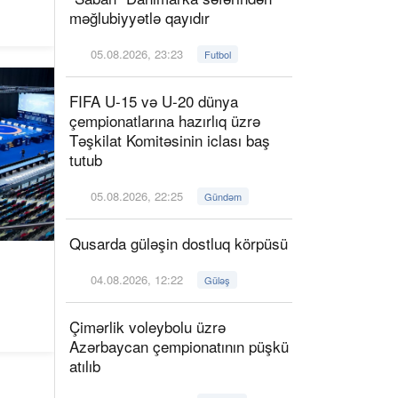
məğlubiyyətlə qayıdır
05.08.2026, 23:23
Futbol
FIFA U-15 və U-20 dünya
çempionatlarına hazırlıq üzrə
Təşkilat Komitəsinin iclası baş
tutub
05.08.2026, 22:25
Gündəm
Qusarda güləşin dostluq körpüsü
04.08.2026, 12:22
ı
Güləş
Çimərlik voleybolu üzrə
Azərbaycan çempionatının püşkü
atılıb