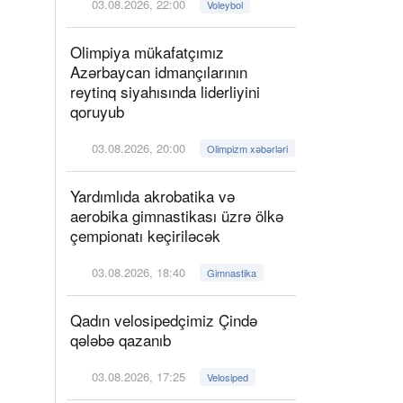
03.08.2026, 22:00
Voleybol
Olimpiya mükafatçımız
Azərbaycan idmançılarının
reytinq siyahısında liderliyini
qoruyub
03.08.2026, 20:00
Olimpizm xəbərləri
Yardımlıda akrobatika və
aerobika gimnastikası üzrə ölkə
çempionatı keçiriləcək
03.08.2026, 18:40
Gimnastika
Qadın velosipedçimiz Çində
qələbə qazanıb
03.08.2026, 17:25
Velosiped