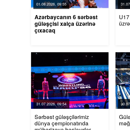
01.08.2026, 09:55
31.07
U17 
Azərbaycanın 6 sərbəst
üzrə
güləşçisi xalça üzərinə
çıxacaq
31.07.2026, 09:54
30.07
Sərbəst güləşçilərimiz
Gülə
dünya çempionatında
məğ
mübarizəyə başlayırlar