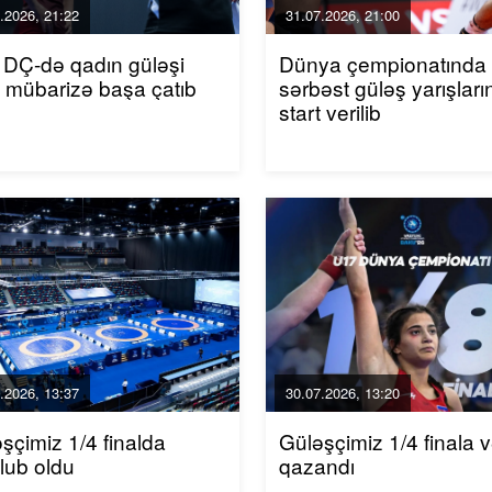
.2026, 21:22
31.07.2026, 21:00
DÇ-də qadın güləşi
Dünya çempionatında
 mübarizə başa çatıb
sərbəst güləş yarışları
start verilib
.2026, 13:37
30.07.2026, 13:20
şçimiz 1/4 finalda
Güləşçimiz 1/4 finala 
lub oldu
qazandı