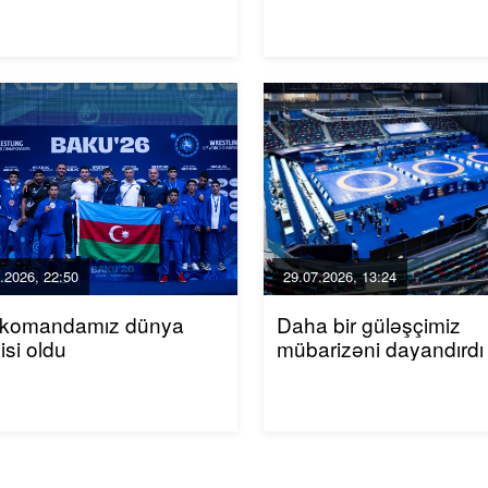
.2026, 22:50
29.07.2026, 13:24
i komandamız dünya
Daha bir güləşçimiz
cisi oldu
mübarizəni dayandırd