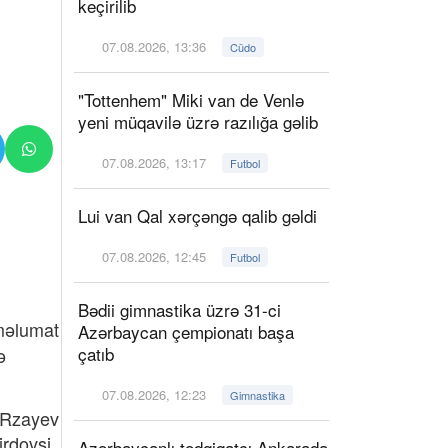
keçirilib
07.08.2026, 13:36
Cüdo
"Tottenhem" Miki van de Venlə
yeni müqavilə üzrə razılığa gəlib
07.08.2026, 13:17
Futbol
Lui van Qal xərçəngə qalib gəldi
07.08.2026, 12:45
Futbol
Bədii gimnastika üzrə 31-ci
məlumat
Azərbaycan çempionatı başa
çatıb
ə
07.08.2026, 12:23
Gimnastika
a Rzayev
irdovsi
Azərbaycanlı tədqiqatçı Ankarada