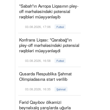
"Sabah"ın Avropa Liqasının pley-
off mərhələsindəki potensial
rəqibləri müəyyənləşib
03.08.2026, 17:06
Futbol
Konfrans Liqası: "Qarabağ"ın
pley-off mərhələsindəki potensial
rəqibləri müəyyənləşdi
03.08.2026, 16:58
Futbol
Qusarda Respublika Şahmat
Olimpiadasına start verilib
03.08.2026, 16:35
Şahmat
Fərid Qayıbov ölkəmizi
beynəlxalq yarışlarda uğurla