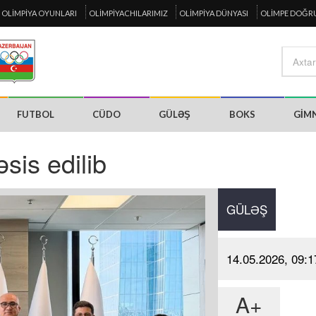
OLIMPIYA OYUNLARI
OLIMPIYACHILARIMIZ
OLIMPIYA DÜNYASI
OLIMPE DOĞR
FUTBOL
CÜDO
GÜLƏŞ
BOKS
GIM
sis edilib
GÜLƏŞ
14.05.2026, 09:1
A+