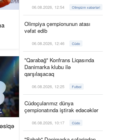
06.08.2026, 12:54
Olimpizm xəbərləri
Olimpiya çempionunun atası
na
vəfat edib
06.08.2026, 12:46
Cüdo
"Qarabağ" Konfrans Liqasında
Danimarka klubu ilə
qarşılaşacaq
06.08.2026, 12:25
Futbol
Cüdoçularımız dünya
çempionatında iştirak edəcəklər
06.08.2026, 10:17
Cüdo
vəsiqə
"Sabah" Danimarka səfərindən