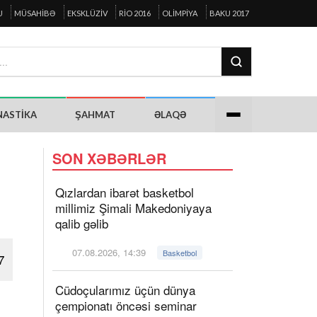
U
MÜSAHIBƏ
EKSKLÜZIV
RIO 2016
OLIMPIYA
BAKU 2017
NASTIKA
ŞAHMAT
ƏLAQƏ
SON XƏBƏRLƏR
Qızlardan ibarət basketbol
millimiz Şimali Makedoniyaya
qalib gəlib
07.08.2026, 14:39
Basketbol
7
Cüdoçularımız üçün dünya
çempionatı öncəsi seminar