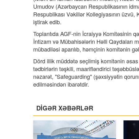
Umudov (Azərbaycan Respublikasının idma
Respublikası Vəkillər Kollegiyasının üzvü, 
iştirak edib.
Toplantıda AGF-nin İcraiyyə Komitəsinin qə
İntizam və Mübahisələrin Həlli Qaydaları müz
mübadiləsi aparılıb, həmçinin komitənin gəl
Dörd illik müddətə seçilmiş komitənin əsas v
tədbirlərin təşkili, maarifləndirici təşəbbüsl
nəzarət, "Safeguarding" (şəxsiyyətin qorun
edilməsindən ibarətdir.
DİGƏR XƏBƏRLƏR