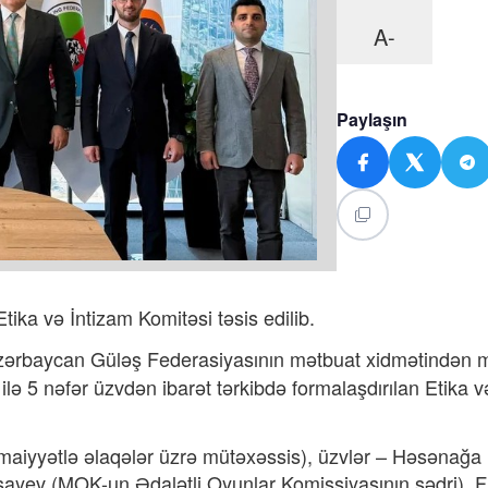
A-
Paylaşın
ka və İntizam Komitəsi təsis edilib.
Azərbaycan Güləş Federasiyasının mətbuat xidmətindən 
ilə 5 nəfər üzvdən ibarət tərkibdə formalaşdırılan Etika v
timaiyyətlə əlaqələr üzrə mütəxəssis), üzvlər – Həsənağ
sayev (MOK-un Ədalətli Oyunlar Komissiyasının sədri), F