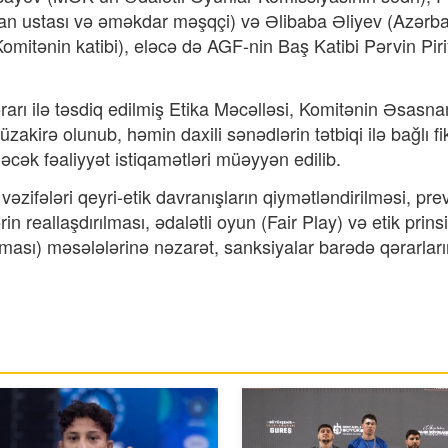
n ustası və əməkdar məşqçi) və Əlibaba Əliyev (Azərb
Komitənin katibi), eləcə də AGF-nin Baş Katibi Pərvin Pir
rarı ilə təsdiq edilmiş Etika Məcəlləsi, Komitənin Əsasn
akirə olunub, həmin daxili sənədlərin tətbiqi ilə bağlı fik
əcək fəaliyyət istiqamətləri müəyyən edilib.
əzifələri qeyri-etik davranışların qiymətləndirilməsi, pre
ərin reallaşdırılması, ədalətli oyun (Fair Play) və etik prins
ması) məsələlərinə nəzarət, sanksiyalar barədə qərarlar