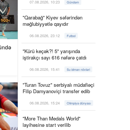
07.08.2026, 10:23
Gündəm
"Qarabağ" Kiyev səfərindən
məğlubiyyətlə qayıdır
06.08.2026, 23:12
Futbol
nündə
"Kürü keçək?! 5" yarışında
iştirakçı sayı 616 nəfərə çatdı
06.08.2026, 15:41
Su idman növləri
"Turan Tovuz" serbiyalı müdafiəçi
Filip Damyanoviçi transfer edib
06.08.2026, 15:24
Olimpiya dünyası
"More Than Medals World"
layihəsinə start verilib