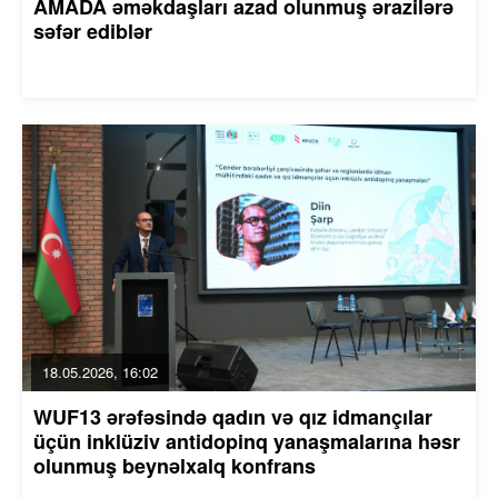
AMADA əməkdaşları azad olunmuş ərazilərə
səfər ediblər
18.05.2026, 16:02
WUF13 ərəfəsində qadın və qız idmançılar
üçün inklüziv antidopinq yanaşmalarına həsr
olunmuş beynəlxalq konfrans