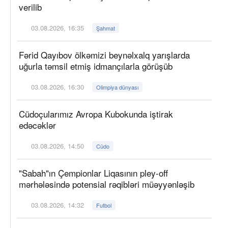
verilib
03.08.2026, 16:35
Şahmat
Fərid Qayıbov ölkəmizi beynəlxalq yarışlarda
uğurla təmsil etmiş idmançılarla görüşüb
03.08.2026, 16:30
Olimpiya dünyası
Cüdoçularımız Avropa Kubokunda iştirak
edəcəklər
03.08.2026, 14:50
Cüdo
"Sabah"ın Çempionlar Liqasının pley-off
mərhələsində potensial rəqibləri müəyyənləşib
03.08.2026, 14:32
Futbol