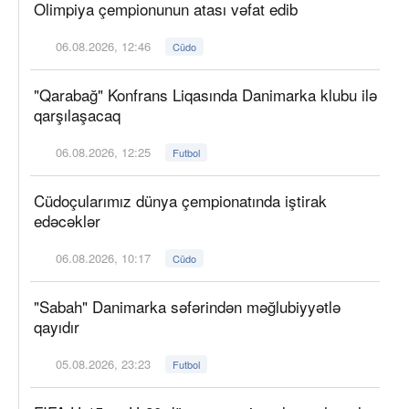
Olimpiya çempionunun atası vəfat edib
06.08.2026, 12:46
Cüdo
"Qarabağ" Konfrans Liqasında Danimarka klubu ilə
qarşılaşacaq
06.08.2026, 12:25
Futbol
Cüdoçularımız dünya çempionatında iştirak
edəcəklər
06.08.2026, 10:17
Cüdo
"Sabah" Danimarka səfərindən məğlubiyyətlə
qayıdır
05.08.2026, 23:23
Futbol