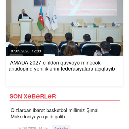
07.05.2026, 12:33
AMADA 2027-ci ildən qüvvəyə minəcək
antidopinq yeniliklərini federasiyalara açıqlayıb
SON XƏBƏRLƏR
Qızlardan ibarət basketbol millimiz Şimali
Makedoniyaya qalib gəlib
07.08.2026, 14:39
Basketbol