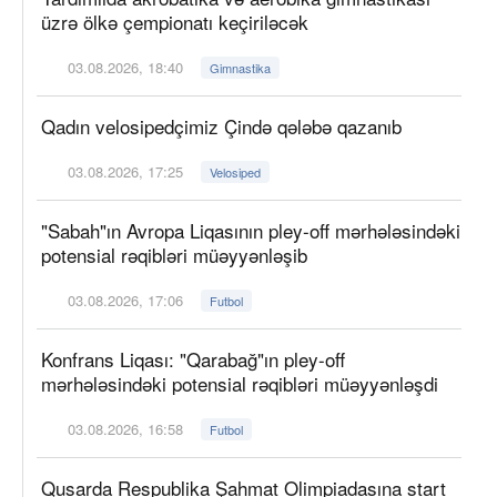
üzrə ölkə çempionatı keçiriləcək
03.08.2026, 18:40
Gimnastika
Qadın velosipedçimiz Çində qələbə qazanıb
03.08.2026, 17:25
Velosiped
"Sabah"ın Avropa Liqasının pley-off mərhələsindəki
potensial rəqibləri müəyyənləşib
03.08.2026, 17:06
Futbol
Konfrans Liqası: "Qarabağ"ın pley-off
mərhələsindəki potensial rəqibləri müəyyənləşdi
03.08.2026, 16:58
Futbol
Qusarda Respublika Şahmat Olimpiadasına start