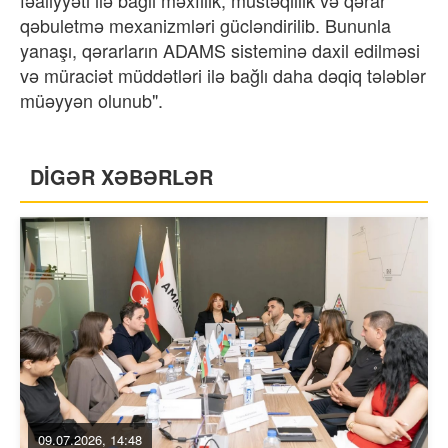
qəbuletmə mexanizmləri gücləndirilib. Bununla
yanaşı, qərarların ADAMS sisteminə daxil edilməsi
və müraciət müddətləri ilə bağlı daha dəqiq tələblər
müəyyən olunub".
DİGƏR XƏBƏRLƏR
09.07.2026, 14:48