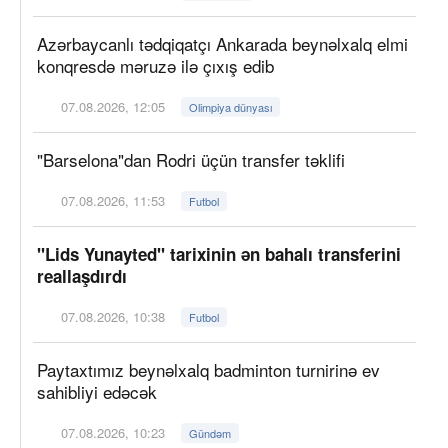
Azərbaycanlı tədqiqatçı Ankarada beynəlxalq elmi
konqresdə məruzə ilə çıxış edib
07.08.2026, 12:05
Olimpiya dünyası
"Barselona"dan Rodri üçün transfer təklifi
07.08.2026, 11:53
Futbol
"Lids Yunayted" tarixinin ən bahalı transferini
reallaşdırdı
07.08.2026, 10:38
Futbol
Paytaxtımız beynəlxalq badminton turnirinə ev
sahibliyi edəcək
07.08.2026, 10:23
Gündəm