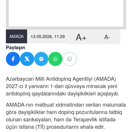
A+
A-
AMADA
13.05.2026, 11:29
Paylaşın
Azərbaycan Milli Antidopinq Agentliyi (AMADA)
2027-ci il yanvarın 1-dən qüvvəyə minəcək yeni
antidopinq qaydalarındakı dəyişiklikləri açıqlayıb.
AMADA-nın mətbuat xidmətindən
verilən məlumata
görə
dəyişikliklər həm dopinq pozuntularına tətbiq
olunan sanksiyaları, həm də Terapevtik istifadə
üçün istisna (Tİİ) prosedurlarını əhatə edir.