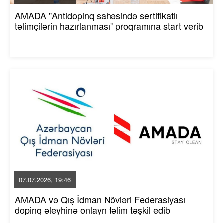
AMADA "Antidopinq sahəsində sertifikatlı
təlimçilərin hazırlanması" proqramına start verib
07.07.2026, 19:46
AMADA və Qış İdman Növləri Federasiyası
dopinq əleyhinə onlayn təlim təşkil edib