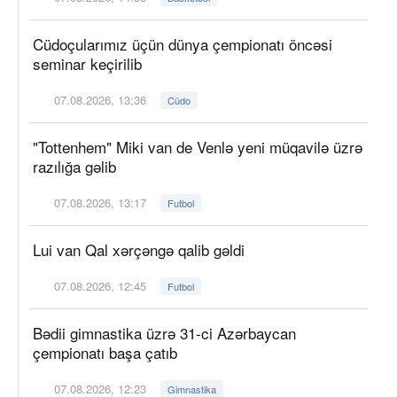
Cüdoçularımız üçün dünya çempionatı öncəsi
seminar keçirilib
07.08.2026, 13:36
Cüdo
"Tottenhem" Miki van de Venlə yeni müqavilə üzrə
razılığa gəlib
07.08.2026, 13:17
Futbol
Lui van Qal xərçəngə qalib gəldi
07.08.2026, 12:45
Futbol
Bədii gimnastika üzrə 31-ci Azərbaycan
çempionatı başa çatıb
07.08.2026, 12:23
Gimnastika