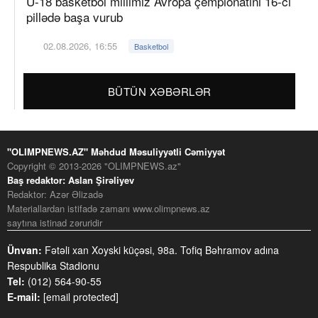
U-18 basketbol millimiz Avropa çempionatını 16-cı
pillədə başa vurub
02.08.2026, 16:55
Basketbol
BÜTÜN XƏBƏRLƏR
"OLIMPNEWS.AZ" Məhdud Məsuliyyətli Cəmiyyət
Copyright © 2013-2026 "OLIMPNEWS.az"
Baş redaktor: Aslan Şirəliyev
Redaktor: Azər Əlizadə
Materiallardan istifadə zamanı www.olimpnews.az
saytına istinad zəruridir
Ünvan:
Fətəli xan Xoyski küçəsi, 98a. Tofiq Bəhramov adına
Respublika Stadionu
Tel:
(012) 564-90-55
E-mail:
[email protected]