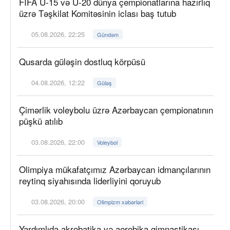
FIFA U-15 və U-20 dünya çempionatlarına hazırlıq
üzrə Təşkilat Komitəsinin iclası baş tutub
05.08.2026, 22:25
Gündəm
Qusarda güləşin dostluq körpüsü
04.08.2026, 12:22
Güləş
Çimərlik voleybolu üzrə Azərbaycan çempionatının
püşkü atılıb
03.08.2026, 22:00
Voleybol
Olimpiya mükafatçımız Azərbaycan idmançılarının
reytinq siyahısında liderliyini qoruyub
03.08.2026, 20:00
Olimpizm xəbərləri
Yardımlıda akrobatika və aerobika gimnastikası