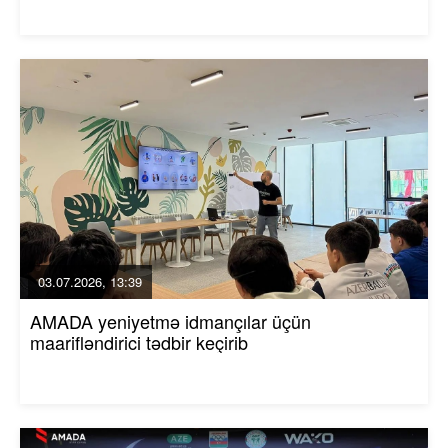
03.07.2026, 13:39
AMADA yeniyetmə idmançılar üçün
maarifləndirici tədbir keçirib