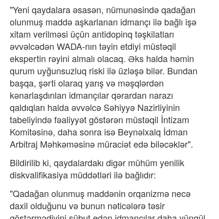
"Yeni qaydalara əsasən, nümunəsində qadağan
olunmuş maddə aşkarlanan idmançı ilə bağlı işə
xitam verilməsi üçün antidopinq təşkilatları
əvvəlcədən WADA-nın təyin etdiyi müstəqil
ekspertin rəyini almalı olacaq. Əks halda həmin
qurum uyğunsuzluq riski ilə üzləşə bilər. Bundan
başqa, şərti olaraq yarış və məşqlərdən
kənarlaşdırılan idmançılar qərardan narazı
qaldıqları halda əvvəlcə Səhiyyə Nazirliyinin
tabeliyində fəaliyyət göstərən müstəqil İntizam
Komitəsinə, daha sonra isə Beynəlxalq İdman
Arbitraj Məhkəməsinə müraciət edə biləcəklər".
Bildirilib ki, qaydalardakı digər mühüm yenilik
diskvalifikasiya müddətləri ilə bağlıdır:
"Qadağan olunmuş maddənin orqanizmə necə
daxil olduğunu və bunun nəticələrə təsir
göstərmədiyini sübut edən idmançılar daha yüngül