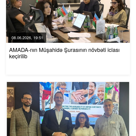
08.06.2026, 19:51
AMADA-nın Müşahidə Şurasının növbəti iclası
keçirilib