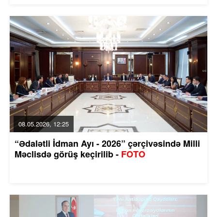
08.05.2026, 12:25
“Ədalətli İdman Ayı - 2026” çərçivəsində Milli
Məclisdə görüş keçirilib -
FOTO