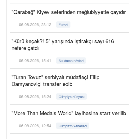
"Qarabağ" Kiyev səfərindən məğlubiyyətlə qayıdır
06.08.2026, 23:12
Futbol
"Kürü keçək?! 5" yarışında iştirakçı sayı 616
nəfərə çatdı
06.08.2026, 15:41
Su idman növləri
"Turan Tovuz" serbiyalı müdafiəçi Filip
Damyanoviçi transfer edib
06.08.2026, 15:24
Olimpiya dünyası
"More Than Medals World" layihəsinə start verilib
06.08.2026, 12:54
Olimpizm xəbərləri