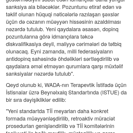
sanksiya ala biləcəklər. Pozuntunu etiraf edən və
təklif olunan hüquqi nəticələrlə razılaşan şəxslər
üçün də cəzanın müəyyən hissəsinin azaldılması
nəzərdə tutulub. Yeni qaydalara əsasən, dopinq
pozuntularına görə idmançılara təkcə
diskvalifikasiya deyil, maliyyə cərimələri də tətbiq
olunacaq. Eyni zamanda, milli federasiyaların
antidopinq sahəsində öhdəlikləri sərtləşdirilib və
qaydalara əməl etməyən qurumlara qarşı müxtəlif
sanksiyalar nəzərdə tutulub".
Qeyd olunub ki, WADA-nın Terapevtik İstifadə üçün
İstisnalar üzrə Beynəlxalq Standartında (ISTUE) da
bir sıra dəyişikliklər edilib:
"Yeni standartda Tİİ meyarları daha konkret
formada müəyyənləşdirilib, retroaktiv müraciət
prosedurları genişləndirilib və Tİİ komitələrinin
fəaliyyəti ilə bağlı məxfilik, müstəqillik və qərar