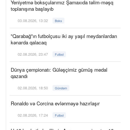
Yeniyetmə boksçularımız Şamaxıda təlim-məşq
toplanışına başlayıb
03.08.2026, 13:32
Boks
"Qarabağ"ın futbolçusu iki ay yaşıl meydanlardan
kənarda qalacaq
02.08.2026, 23:47
Futbol
Dünya çempionatı: Güləşçimiz gümüş medal
qazandı
02.08.2026, 18:50
Gündəm
Ronaldo və Corcina evlənməyə hazırlaşır
02.08.2026, 17:24
Futbol