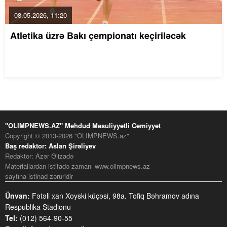
08.05.2026, 11:20
Atletika üzrə Bakı çempionatı keçiriləcək
"OLIMPNEWS.AZ" Məhdud Məsuliyyətli Cəmiyyət
Copyright © 2013-2026 "OLIMPNEWS.az"
Baş redaktor: Aslan Şirəliyev
Redaktor: Azər Əlizadə
Materiallardan istifadə zamanı www.olimpnews.az
saytına istinad zəruridir
Ünvan:
Fətəli xan Xoyski küçəsi, 98a. Tofiq Bəhramov adına
Respublika Stadionu
Tel:
(012) 564-90-55