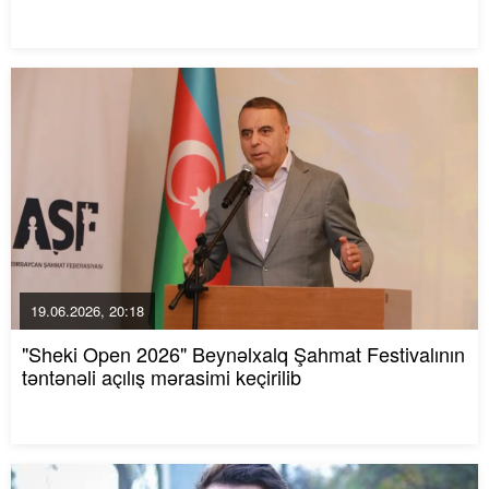
19.06.2026, 20:18
"Sheki Open 2026" Beynəlxalq Şahmat Festivalının
təntənəli açılış mərasimi keçirilib