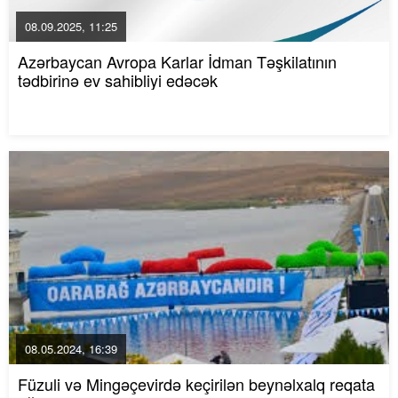
08.09.2025, 11:25
Azərbaycan Avropa Karlar İdman Təşkilatının
tədbirinə ev sahibliyi edəcək
08.05.2024, 16:39
Füzuli və Mingəçevirdə keçirilən beynəlxalq reqata