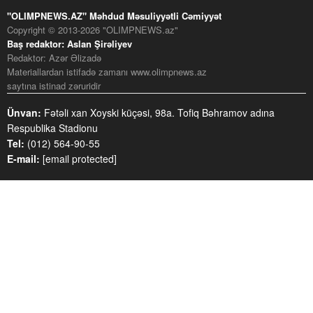
"OLIMPNEWS.AZ" Məhdud Məsuliyyətli Cəmiyyət
Copyright © 2013-2026 "OLIMPNEWS.az"
Baş redaktor: Aslan Şirəliyev
Redaktor: Azər Əlizadə
Materiallardan istifadə zamanı www.olimpnews.az
saytına istinad zəruridir
Ünvan:
Fətəli xan Xoyski küçəsi, 98a. Tofiq Bəhramov adına
Respublika Stadionu
Tel:
(012) 564-90-55
E-mail:
[email protected]