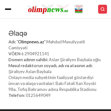
Əlaqə
Adı:
"
Olimpnews.az
" Məhdud Məsuliyyətli
Cəmiyyəti
VÖEN-i:
2904921141
Domen adının sahibi:
Aslan Şirəliyev Bəybala oğlu
Məsul redaktorun soyadı, adı və atasının adı:
Şirəliyev Aslan Bəybala
Onlayn media subyektinin fəaliyyət göstərdiyi
ünvan və əlaqə vasitələri: Bakı Fətəli Xan Xoyski
98a, Tofiq Bəhramov adına Respublika Stadionu
Telefon:
0125649049