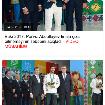
24.05.2017, 13:11
Bakı-2017: Pərviz Abdullayev finala çıxa
bilməməyinin səbəbini açıqladı
- VİDEO
MÜSAHİBƏ