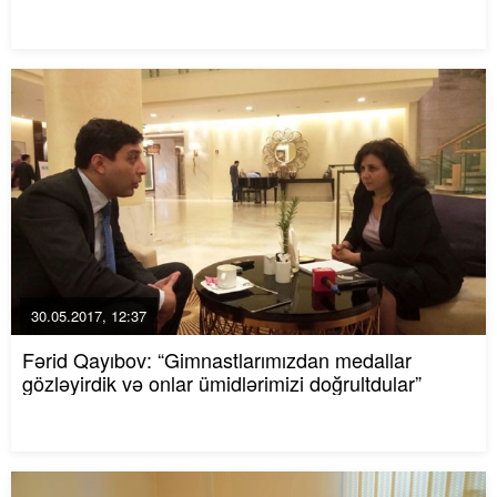
30.05.2017, 12:37
Fərid Qayıbov: “Gimnastlarımızdan medallar
gözləyirdik və onlar ümidlərimizi doğrultdular”