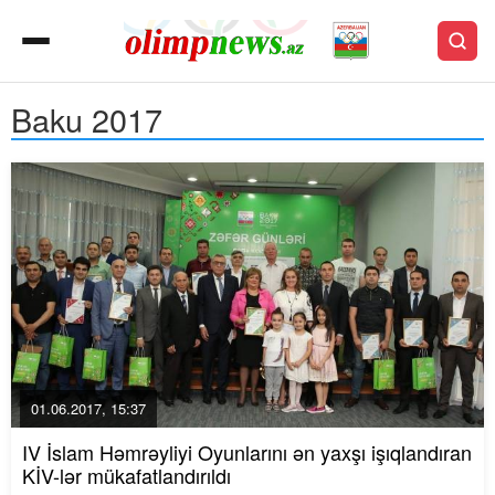
Baku 2017
01.06.2017, 15:37
IV İslam Həmrəyliyi Oyunlarını ən yaxşı işıqlandıran
KİV-lər mükafatlandırıldı