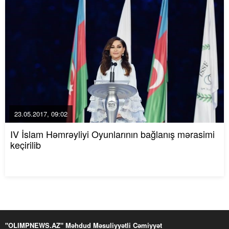
23.05.2017, 09:02
IV İslam Həmrəyliyi Oyunlarının bağlanış mərasimi
keçirilib
"OLIMPNEWS.AZ" Məhdud Məsuliyyətli Cəmiyyət