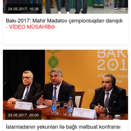
24.05.2017, 10:36
Bakı-2017: Mahir Mədətov çempionluqdan danışdı
- VİDEO MÜSAHİBƏ
23.05.2017, 20:00
İslamiadanın yekunları ilə bağlı mətbuat konfransı