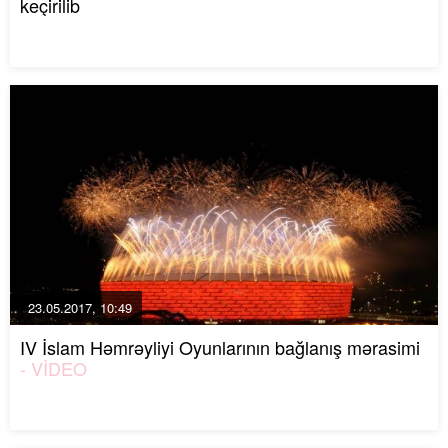
keçirilib
23.05.2017, 10:49
IV İslam Həmrəyliyi Oyunlarının bağlanış mərasimi
- VİDEO