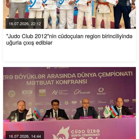
16.07.2026, 22:12
"Judo Club 2012"nin cüdoçuları region birinciliyində
uğurla çıxış ediblər
16.07.2026, 14:44