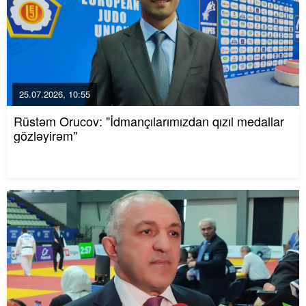
25.07.2026, 10:55
Rüstəm Orucov: "İdmançılarımızdan qızıl medallar
gözləyirəm"