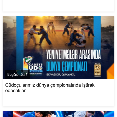
Bugün, 10:17
Cüdoçularımız dünya çempionatında iştirak
edəcəklər