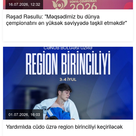
16.07.2026, 12:32
Rəşad Rəsullu: "Məqsədimiz bu dünya
çempionatını ən yüksək səviyyədə təşkil etməkdir"
01.07.2026, 16:03
Yardımlıda cüdo üzrə region birinciliyi keçiriləcək