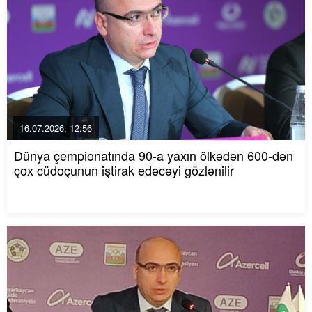
16.07.2026, 12:56
Dünya çempionatında 90-a yaxın ölkədən 600-dən
çox cüdoçunun iştirak edəcəyi gözlənilir