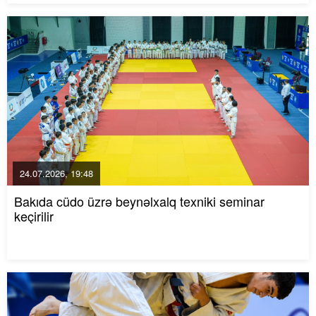
24.07.2026, 19:48
Bakıda cüdo üzrə beynəlxalq texniki seminar
keçirilir