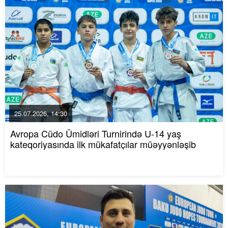
25.07.2026, 14:30
Avropa Cüdo Ümidləri Turnirində U-14 yaş
kateqoriyasında ilk mükafatçılar müəyyənləşib