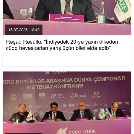
16.07.2026, 12:40
Rəşad Rəsullu: "İndiyədək 20-yə yaxın ölkədən
cüdo həvəskarları yarış üçün bilet əldə edib"