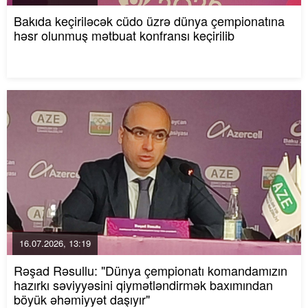
Bakıda keçiriləcək cüdo üzrə dünya çempionatına
həsr olunmuş mətbuat konfransı keçirilib
16.07.2026, 13:19
Rəşad Rəsullu: "Dünya çempionatı komandamızın
hazırkı səviyyəsini qiymətləndirmək baxımından
böyük əhəmiyyət daşıyır"