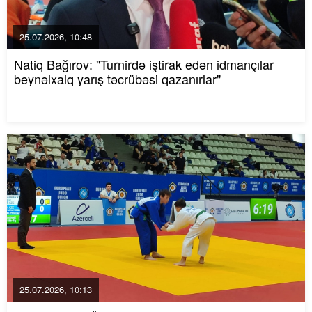
25.07.2026, 10:48
Natiq Bağırov: "Turnirdə iştirak edən idmançılar
beynəlxalq yarış təcrübəsi qazanırlar"
25.07.2026, 10:13