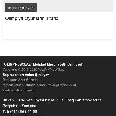
12.03.2013, 17:02
Olimpiya Oyunlarınin tarixi
"OLIMPNEWS.AZ" Məhdud Məsuliyyətli Cəmiyyət
Copyright © 2013-2026 "OLIMPNEWS.az"
Baş redaktor: Aslan Şirəliyev
Redaktor: Azər Əlizadə
Materiallardan istifadə zamanı www.olimpnews.az
saytına istinad zəruridir
Ünvan:
Fətəli xan Xoyski küçəsi, 98a. Tofiq Bəhramov adına
Respublika Stadionu
Tel:
(012) 564-90-55