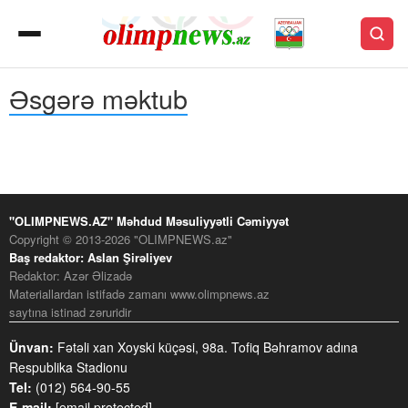
Əsgərə məktub
"OLIMPNEWS.AZ" Məhdud Məsuliyyətli Cəmiyyət
Copyright © 2013-2026 "OLIMPNEWS.az"
Baş redaktor: Aslan Şirəliyev
Redaktor: Azər Əlizadə
Materiallardan istifadə zamanı www.olimpnews.az
saytına istinad zəruridir
Ünvan:
Fətəli xan Xoyski küçəsi, 98a. Tofiq Bəhramov adına
Respublika Stadionu
Tel:
(012) 564-90-55
E-mail:
[email protected]